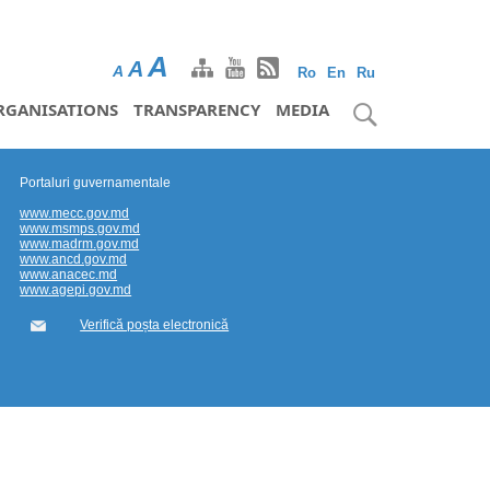
A
A
A
Ro
En
Ru
RGANISATIONS
TRANSPARENCY
MEDIA
Portaluri guvernamentale
www.mecc.gov.md
www.msmps.gov.md
www.madrm.gov.md
www.ancd.gov.md
www.anacec.md
www.agepi.gov.md
Verifică poșta electronică