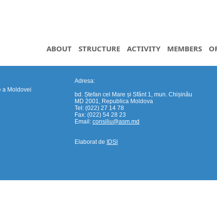
ABOUT
STRUCTURE
ACTIVITY
MEMBERS
O
Adresa:
e a Moldovei
bd. Ștefan cel Mare și Sfânt 1, mun. Chișinău
MD 2001, Republica Moldova
Tel: (022) 27 14 78
Fax: (022) 54 28 23
Email:
consiliu@asm.md
Elaborat de
IDSI