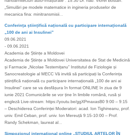
nanoarhitecturi auto-înfășurate”. 15.30 Dr. hab. Viorel Bostan.
„Simulări pe modele matematice in ingineria produselor de
mecanica fina: minitransmisii...
Conferința științifică națională cu participare internațională
„100 de ani ai Insulinei”
09.06.2021
- 09.06.2021
Academia de Științe a Moldovei
Academia de Științe a Moldovei Universitatea de Stat de Medicină
și Farmacie „Nicolae Testemițanu” Institutul de Fiziologie și
Sanocreatologie al MECC Vă invită să participați la Conferința
științifică națională cu participare internațională „100 de ani ai
Insulinei” care se va desfășura în format ONLINE în ziua de 9
iunie 2021 Comunicările se vor ține în limbile română, rusă și
engleză Live-stream: https://youtu.be/ggXPmaxasB0 9:00 – 9:15
– Deschiderea Conferinței Moderatori: acad. Ion Tighineanu, prof.
univ. Emil Ceban, prof. univ. Ion Mereuță 9:15-10:00 – Prof.
Randy Schekman, laureat al...
Simpozionul internațional online „STUDIUL ARTELOR ÎN