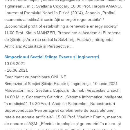
Tighineanu, m.c. Svetlana Cojocaru 10.00 Prof. Hiroshi AMANO,
Laureat al Premiului Nobel în Fizică (2014), Japonia „Profitul
economic al edificării societății energiei regenerabile” /
„Economical profit of establishing a renewable energy society”
11.00 Prof. Klaus MAINZER, Președinte al Academiei Europene
de Științe și Arte (cu sediul la Salzburg, Austria) „Inteligența
Artificială: Actualitate și Perspective”...
Simpozionul Secției Științe Exacte și Inginerești
10.06.2021
- 10.06.2021
Eveniment cu participare ONLINE
Simpozionul Secției Științe Exacte și Inginerești, 10 iunie 2021
Moderatori: m.c. Svetlana Cojocaru, dr. hab. Veaceslav Ursachi
14.00 M. c. Constantin Gaindric, „Sisteme informatice inteligente
în medicină”. 14.30 Acad. Anatolie Sidorenko, „Nanostructuri
Superconductor/Ferromagnet ca elemente de bază ale unei
rețele neuronale artificiale”. 15.00 Prof. Vladimir Fomin, membru
de onoare al AȘM. „Efectele topologiei și geometriei în micro- și