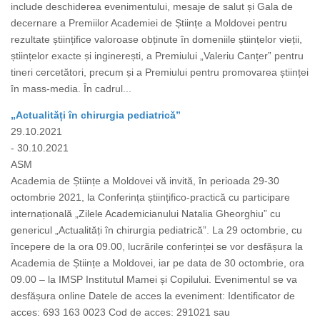
include deschiderea evenimentului, mesaje de salut și Gala de
decernare a Premiilor Academiei de Științe a Moldovei pentru
rezultate științifice valoroase obținute în domeniile științelor vieții,
științelor exacte și inginerești, a Premiului „Valeriu Canțer” pentru
tineri cercetători, precum și a Premiului pentru promovarea științei
în mass-media. În cadrul...
„Actualități în chirurgia pediatrică”
29.10.2021
- 30.10.2021
ASM
Academia de Științe a Moldovei vă invită, în perioada 29-30
octombrie 2021, la Conferința științifico-practică cu participare
internațională „Zilele Academicianului Natalia Gheorghiu” cu
genericul „Actualități în chirurgia pediatrică”. La 29 octombrie, cu
începere de la ora 09.00, lucrările conferinței se vor desfășura la
Academia de Științe a Moldovei, iar pe data de 30 octombrie, ora
09.00 – la IMSP Institutul Mamei și Copilului. Evenimentul se va
desfășura online Datele de acces la eveniment: Identificator de
acces: 693 163 0023 Cod de acces: 291021 sau