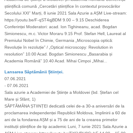
științifică comună „Cercetări științifice în contextul provocărilor
Secolului XXI” Marți, 8 iunie 2021 Sala Azurie a AȘM Live-stream:
https://youtu.be/F-qST4qjBDM 9.00 – 9.15 Deschiderea
Conferinței Moderatori: acad. Ion Tighineanu, acad. Bogdan
Simionescu, m.c. Victor Moraru 9.15 Prof. Stefan Hell, Laureat al
Premiului Nobel în Chimie, Germania „Microscopia optică:
Revoluție în rezoluție” / „Optical microscopy: Revolution in
resolution” 10.00 Acad. Bogdan Simionescu „Basarabia și
Academia Română” 10.40 Acad. Mihai Cimpoi „Mihai...
Lansarea Săptămânii Științei.
07.06.2021
- 07.06.2021
Sala azurie a Academiei de Științe a Moldovei (bd. Ștefan cel
Mare și Sfânt, 1)
SĂPTĂMÂNA ȘTIINȚEI dedicată celei de-a 30-a aniversări de la
proclamarea independenței Republicii Moldova, împlinirii a 60 de
ani de la fondarea AȘM și a 75 de ani de la crearea primelor
instituții științifice de tip academic Luni, 7 iunie 2021 Sala Azurie a