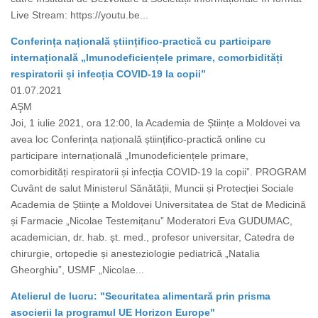
Live Stream: https://youtu.be...
Conferința națională științifico-practică cu participare
internațională „Imunodeficiențele primare, comorbidități
respiratorii și infecția COVID-19 la copii”
01.07.2021
AŞM
Joi, 1 iulie 2021, ora 12:00, la Academia de Științe a Moldovei va
avea loc Conferința națională științifico-practică online cu
participare internațională „Imunodeficiențele primare,
comorbidități respiratorii și infecția COVID-19 la copii”. PROGRAM
Cuvânt de salut Ministerul Sănătății, Muncii și Protecției Sociale
Academia de Științe a Moldovei Universitatea de Stat de Medicină
și Farmacie „Nicolae Testemițanu” Moderatori Eva GUDUMAC,
academician, dr. hab. șt. med., profesor universitar, Catedra de
chirurgie, ortopedie și anesteziologie pediatrică „Natalia
Gheorghiu”, USMF „Nicolae...
Atelierul de lucru: "Securitatea alimentară prin prisma
asocierii la programul UE Horizon Europe"