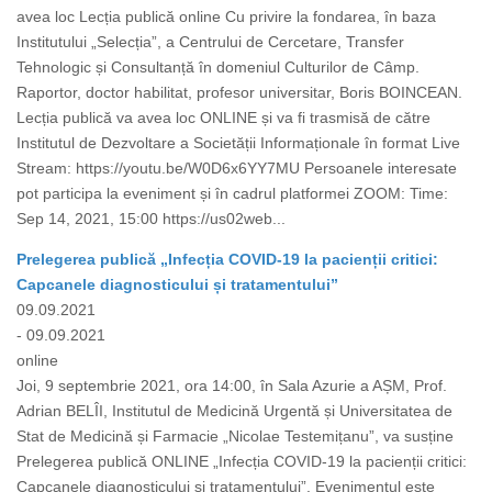
avea loc Lecția publică online Cu privire la fondarea, în baza
Institutului „Selecția”, a Centrului de Cercetare, Transfer
Tehnologic și Consultanță în domeniul Culturilor de Câmp.
Raportor, doctor habilitat, profesor universitar, Boris BOINCEAN.
Lecția publică va avea loc ONLINE și va fi trasmisă de către
Institutul de Dezvoltare a Societății Informaționale în format Live
Stream: https://youtu.be/W0D6x6YY7MU Persoanele interesate
pot participa la eveniment și în cadrul platformei ZOOM: Time:
Sep 14, 2021, 15:00 https://us02web...
Prelegerea publică „Infecția COVID-19 la pacienții critici:
Capcanele diagnosticului și tratamentului”
09.09.2021
- 09.09.2021
online
Joi, 9 septembrie 2021, ora 14:00, în Sala Azurie a AȘM, Prof.
Adrian BELÎI, Institutul de Medicină Urgentă și Universitatea de
Stat de Medicină și Farmacie „Nicolae Testemițanu”, va susține
Prelegerea publică ONLINE „Infecția COVID-19 la pacienții critici:
Capcanele diagnosticului și tratamentului”. Evenimentul este