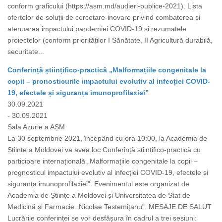
conform graficului (https://asm.md/audieri-publice-2021). Lista
ofertelor de soluții de cercetare-inovare privind combaterea și
atenuarea impactului pandemiei COVID-19 și rezumatele
proiectelor (conform priorităților I Sănătate, II Agricultură durabilă,
securitate...
Conferință științifico-practică „Malformațiile congenitale la
copii – pronosticurile impactului evolutiv al infecției COVID-
19, efectele și siguranța imunoprofilaxiei”
30.09.2021
- 30.09.2021
Sala Azurie a AȘM
La 30 septembrie 2021, începând cu ora 10:00, la Academia de
Științe a Moldovei va avea loc Conferință științifico-practică cu
participare internațională „Malformațiile congenitale la copii –
prognosticul impactului evolutiv al infecției COVID-19, efectele și
siguranța imunoprofilaxiei”. Evenimentul este organizat de
Academia de Științe a Moldovei și Universitatea de Stat de
Medicină și Farmacie „Nicolae Testemițanu”. MESAJE DE SALUT
Lucrările conferinței se vor desfășura în cadrul a trei sesiuni: