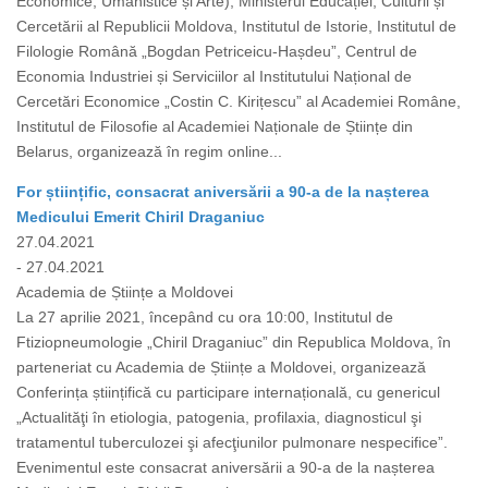
Economice, Umanistice și Arte), Ministerul Educației, Culturii și
Cercetării al Republicii Moldova, Institutul de Istorie, Institutul de
Filologie Română „Bogdan Petriceicu-Hașdeu”, Centrul de
Economia Industriei și Serviciilor al Institutului Național de
Cercetări Economice „Costin C. Kirițescu” al Academiei Române,
Institutul de Filosofie al Academiei Naționale de Științe din
Belarus, organizează în regim online...
For științific, consacrat aniversării a 90-a de la nașterea
Medicului Emerit Chiril Draganiuc
27.04.2021
- 27.04.2021
Academia de Științe a Moldovei
La 27 aprilie 2021, începând cu ora 10:00, Institutul de
Ftiziopneumologie „Chiril Draganiuc” din Republica Moldova, în
parteneriat cu Academia de Științe a Moldovei, organizează
Conferința științifică cu participare internațională, cu genericul
„Actualităţi în etiologia, patogenia, profilaxia, diagnosticul şi
tratamentul tuberculozei şi afecţiunilor pulmonare nespecifice”.
Evenimentul este consacrat aniversării a 90-a de la nașterea