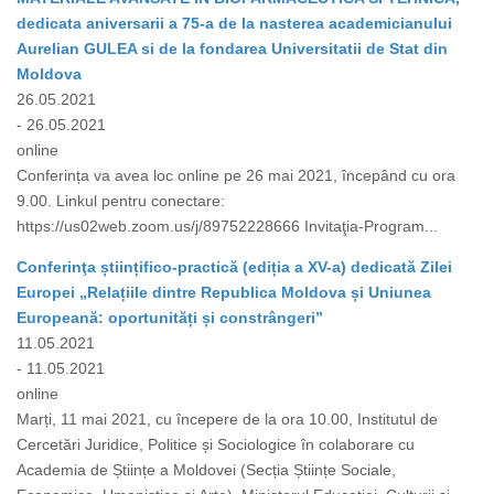
dedicata aniversarii a 75-a de la nasterea academicianului
Aurelian GULEA si de la fondarea Universitatii de Stat din
Moldova
26.05.2021
- 26.05.2021
online
Conferința va avea loc online pe 26 mai 2021, începând cu ora
9.00. Linkul pentru conectare:
https://us02web.zoom.us/j/89752228666 Invitaţia-Program...
Conferinţa științifico-practică (ediția a XV-a) dedicată Zilei
Europei „Relațiile dintre Republica Moldova și Uniunea
Europeană: oportunități și constrângeri”
11.05.2021
- 11.05.2021
online
Marți, 11 mai 2021, cu începere de la ora 10.00, Institutul de
Cercetări Juridice, Politice și Sociologice în colaborare cu
Academia de Științe a Moldovei (Secția Științe Sociale,