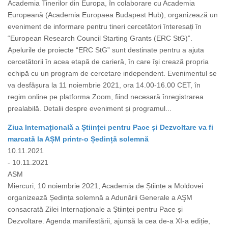
Academia Tinerilor din Europa, în colaborare cu Academia
Europeană (Academia Europaea Budapest Hub), organizează un
eveniment de informare pentru tineri cercetători înteresați în
“European Research Council Starting Grants (ERC StG)”.
Apelurile de proiecte “ERC StG” sunt destinate pentru a ajuta
cercetătorii în acea etapă de carieră, în care își crează propria
echipă cu un program de cercetare independent. Evenimentul se
va desfășura la 11 noiembrie 2021, ora 14.00-16.00 CET, în
regim online pe platforma Zoom, fiind necesară înregistrarea
prealabilă. Detalii despre eveniment și programul...
Ziua Internațională a Științei pentru Pace și Dezvoltare va fi
marcată la AȘM printr-o Ședință solemnă
10.11.2021
- 10.11.2021
ASM
Miercuri, 10 noiembrie 2021, Academia de Științe a Moldovei
organizează Ședința solemnă a Adunării Generale a AŞM
consacrată Zilei Internaționale a Științei pentru Pace și
Dezvoltare. Agenda manifestării, ajunsă la cea de-a XI-a ediție,