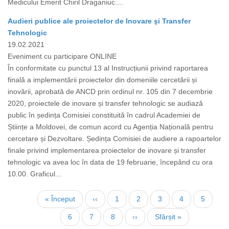
Medicului Emerit Chiril Draganiuc....
Audieri publice ale proiectelor de Inovare şi Transfer
Tehnologic
19.02.2021
Eveniment cu participare ONLINE
În conformitate cu punctul 13 al Instrucțiunii privind raportarea
finală a implementării proiectelor din domeniile cercetării și
inovării, aprobată de ANCD prin ordinul nr. 105 din 7 decembrie
2020, proiectele de inovare și transfer tehnologic se audiază
public în ședința Comisiei constituită în cadrul Academiei de
Științe a Moldovei, de comun acord cu Agenția Națională pentru
cercetare și Dezvoltare. Ședința Comisiei de audiere a rapoartelor
finale privind implementarea proiectelor de inovare și transfer
tehnologic va avea loc în data de 19 februarie, începând cu ora
10.00. Graficul...
Paginare
Prima
« Început
Pagina
‹‹
Page
1
Page
2
Page
3
Page
4
Page
5
pagină
anterioară
Pagina
6
Page
7
Page
8
Pagina
››
Ultima
Sfârșit »
curentă
următoare
pagină