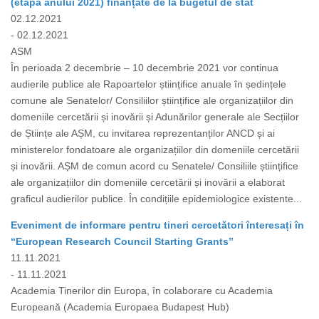
(etapa anului 2021) finanțate de la bugetul de stat
02.12.2021
- 02.12.2021
ASM
În perioada 2 decembrie – 10 decembrie 2021 vor continua
audierile publice ale Rapoartelor științifice anuale în ședințele
comune ale Senatelor/ Consiliilor științifice ale organizațiilor din
domeniile cercetării și inovării și Adunărilor generale ale Secțiilor
de Științe ale AȘM, cu invitarea reprezentanților ANCD și ai
ministerelor fondatoare ale organizațiilor din domeniile cercetării
și inovării. AȘM de comun acord cu Senatele/ Consiliile științifice
ale organizațiilor din domeniile cercetării și inovării a elaborat
graficul audierilor publice. În condițiile epidemiologice existente...
Eveniment de informare pentru tineri cercetători înteresați în
“European Research Council Starting Grants”
11.11.2021
- 11.11.2021
Academia Tinerilor din Europa, în colaborare cu Academia
Europeană (Academia Europaea Budapest Hub)