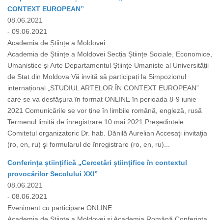
CONTEXT EUROPEAN”
08.06.2021
- 09.06.2021
Academia de Științe a Moldovei
Academia de Științe a Moldovei Secția Științe Sociale, Economice,
Umanistice și Arte Departamentul Științe Umaniste al Universității
de Stat din Moldova Vă invită să participați la Simpozionul
internațional „STUDIUL ARTELOR ÎN CONTEXT EUROPEAN”
care se va desfășura în format ONLINE în perioada 8-9 iunie
2021 Comunicările se vor ține în limbile română, engleză, rusă
Termenul limită de înregistrare 10 mai 2021 Președintele
Comitetul organizatoric Dr. hab. Dănilă Aurelian Accesaţi invitaţia
(ro, en, ru) şi formularul de înregistrare (ro, en, ru)...
Conferința științifică „Cercetări științifice în contextul
provocărilor Secolului XXI”
08.06.2021
- 08.06.2021
Eveniment cu participare ONLINE
Academia de Științe a Moldovei și Academia Română Conferința