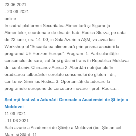
23.06.2021
- 23.06.2021
online
In cadrul platformei Securitatea Alimentară și Siguranța
Alimentelor, coordonate de dna dr. hab. Rodica Sturza, pe data
de 23 iunie, ora 14. 00, in Sala Azurie a AȘM, va avea loc
Workshop-ul "Securitatea alimentară prin prisma asocierii la
programul UE Horizon Europe". Program: 1. Particularitățile
consumului de sare, zahăr și grăsimi trans în Republica Moldova -
dr., conf.univ. Chirsanov Aurica 2. Abordări nutriționale în
eradicarea tulburărilor corelate consumului de gluten - dr.,
conf.univ. Siminiuc Rodica 3. Oportunități de aderare la
programele europene de cercetare-inovare - prof. Rodica...
Ședință festivă a Adunării Generale a Academiei de Științe a
Moldovei
11.06.2021
- 11.06.2021
Sala azurie a Academiei de Științe a Moldovei (bd. Ștefan cel
Mare și Sfânt, 1)