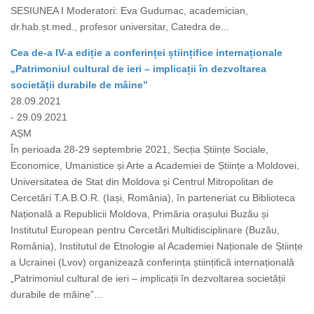
SESIUNEA I Moderatori: Eva Gudumac, academician,
dr.hab.șt.med., profesor universitar, Catedra de...
Cea de-a IV-a ediție a conferinței științifice internaționale
„Patrimoniul cultural de ieri – implicații în dezvoltarea
societății durabile de mâine”
28.09.2021
- 29.09.2021
AȘM
În perioada 28-29 septembrie 2021, Secția Științe Sociale,
Economice, Umanistice și Arte a Academiei de Științe a Moldovei,
Universitatea de Stat din Moldova și Centrul Mitropolitan de
Cercetări T.A.B.O.R. (Iași, România), în parteneriat cu Biblioteca
Națională a Republicii Moldova, Primăria orașului Buzău și
Institutul European pentru Cercetări Multidisciplinare (Buzău,
România), Institutul de Etnologie al Academiei Naționale de Științe
a Ucrainei (Lvov) organizează conferința științifică internațională
„Patrimoniul cultural de ieri – implicații în dezvoltarea societății
durabile de mâine”...