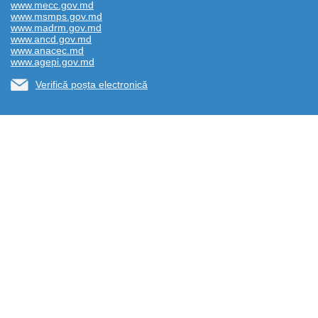
www.mecc.gov.md
www.msmps.gov.md
www.madrm.gov.md
www.ancd.gov.md
www.anacec.md
www.agepi.gov.md
Verifică poșta electronică