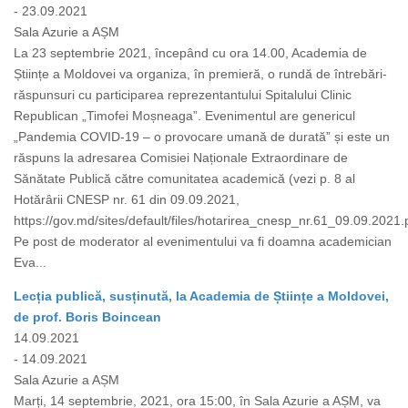
- 23.09.2021
Sala Azurie a AȘM
La 23 septembrie 2021, începând cu ora 14.00, Academia de
Științe a Moldovei va organiza, în premieră, o rundă de întrebări-
răspunsuri cu participarea reprezentantului Spitalului Clinic
Republican „Timofei Moșneaga”. Evenimentul are genericul
„Pandemia COVID-19 – o provocare umană de durată” și este un
răspuns la adresarea Comisiei Naționale Extraordinare de
Sănătate Publică către comunitatea academică (vezi p. 8 al
Hotărârii CNESP nr. 61 din 09.09.2021,
https://gov.md/sites/default/files/hotarirea_cnesp_nr.61_09.09.2021.p
Pe post de moderator al evenimentului va fi doamna academician
Eva...
Lecția publică, susținută, la Academia de Științe a Moldovei,
de prof. Boris Boincean
14.09.2021
- 14.09.2021
Sala Azurie a AȘM
Marți, 14 septembrie, 2021, ora 15:00, în Sala Azurie a AȘM, va