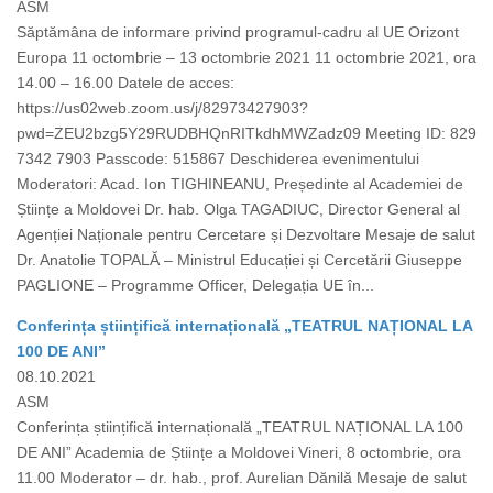
ASM
Săptămâna de informare privind programul-cadru al UE Orizont
Europa 11 octombrie – 13 octombrie 2021 11 octombrie 2021, ora
14.00 – 16.00 Datele de acces:
https://us02web.zoom.us/j/82973427903?
pwd=ZEU2bzg5Y29RUDBHQnRITkdhMWZadz09 Meeting ID: 829
7342 7903 Passcode: 515867 Deschiderea evenimentului
Moderatori: Acad. Ion TIGHINEANU, Președinte al Academiei de
Științe a Moldovei Dr. hab. Olga TAGADIUC, Director General al
Agenției Naționale pentru Cercetare și Dezvoltare Mesaje de salut
Dr. Anatolie TOPALĂ – Ministrul Educației și Cercetării Giuseppe
PAGLIONE – Programme Officer, Delegația UE în...
Conferința științifică internațională „TEATRUL NAȚIONAL LA
100 DE ANI”
08.10.2021
ASM
Conferința științifică internațională „TEATRUL NAȚIONAL LA 100
DE ANI” Academia de Științe a Moldovei Vineri, 8 octombrie, ora
11.00 Moderator – dr. hab., prof. Aurelian Dănilă Mesaje de salut