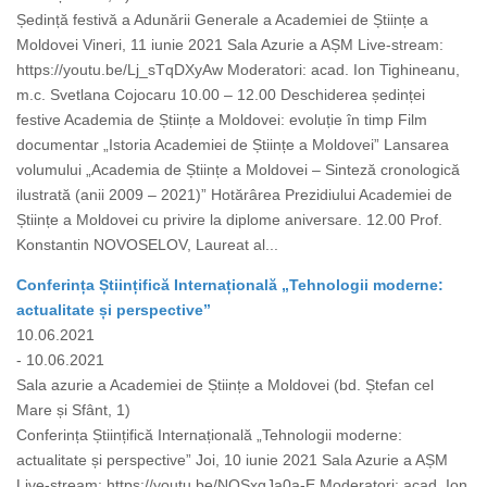
Ședință festivă a Adunării Generale a Academiei de Științe a
Moldovei Vineri, 11 iunie 2021 Sala Azurie a AȘM Live-stream:
https://youtu.be/Lj_sTqDXyAw Moderatori: acad. Ion Tighineanu,
m.c. Svetlana Cojocaru 10.00 – 12.00 Deschiderea ședinței
festive Academia de Științe a Moldovei: evoluție în timp Film
documentar „Istoria Academiei de Științe a Moldovei” Lansarea
volumului „Academia de Științe a Moldovei – Sinteză cronologică
ilustrată (anii 2009 – 2021)” Hotărârea Prezidiului Academiei de
Științe a Moldovei cu privire la diplome aniversare. 12.00 Prof.
Konstantin NOVOSELOV, Laureat al...
Conferința Științifică Internațională „Tehnologii moderne:
actualitate și perspective”
10.06.2021
- 10.06.2021
Sala azurie a Academiei de Științe a Moldovei (bd. Ștefan cel
Mare și Sfânt, 1)
Conferința Științifică Internațională „Tehnologii moderne:
actualitate și perspective” Joi, 10 iunie 2021 Sala Azurie a AȘM
Live-stream: https://youtu.be/NQSxgJa0a-E Moderatori: acad. Ion