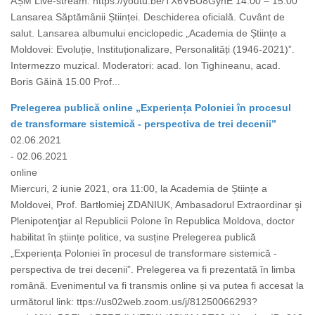
AȘM Live-stream: https://youtu.be/TX6VBU8GyhE 14.00 – 15.00
Lansarea Săptămânii Științei. Deschiderea oficială. Cuvânt de
salut. Lansarea albumului enciclopedic „Academia de Științe a
Moldovei: Evoluție, Instituționalizare, Personalități (1946-2021)”.
Intermezzo muzical. Moderatori: acad. Ion Tighineanu, acad.
Boris Găină 15.00 Prof...
Prelegerea publică online „Experiența Poloniei în procesul
de transformare sistemică - perspectiva de trei decenii”
02.06.2021
- 02.06.2021
online
Miercuri, 2 iunie 2021, ora 11:00, la Academia de Științe a
Moldovei, Prof. Bartłomiej ZDANIUK, Ambasadorul Extraordinar şi
Plenipotenţiar al Republicii Polone în Republica Moldova, doctor
habilitat în științe politice, va susține Prelegerea publică
„Experiența Poloniei în procesul de transformare sistemică -
perspectiva de trei decenii”. Prelegerea va fi prezentată în limba
română. Evenimentul va fi transmis online și va putea fi accesat la
următorul link: ttps://us02web.zoom.us/j/81250066293?