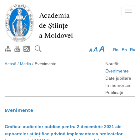
Mergi
la
Toggl
Academia
conţinutul
navig
de Științe
principal
a Moldovei
A
A
A
Ro
En
Ru
Noutăți
Acasă
/
Media
/
Evenimente
Evenimente
Date jubiliare
In memoriam
Publicații
Evenimente
Graficul audierilor publice pentru 2 decembrie 2021 ale
rapoartelor științifice privind implementarea proiectelor