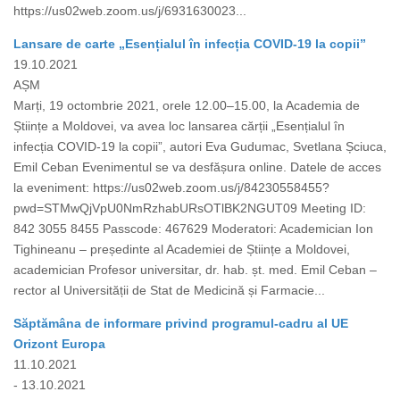
https://us02web.zoom.us/j/6931630023...
Lansare de carte „Esențialul în infecția COVID-19 la copii”
19.10.2021
AȘM
Marți, 19 octombrie 2021, orele 12.00–15.00, la Academia de
Științe a Moldovei, va avea loc lansarea cărții „Esențialul în
infecția COVID-19 la copii”, autori Eva Gudumac, Svetlana Șciuca,
Emil Ceban Evenimentul se va desfășura online. Datele de acces
la eveniment: https://us02web.zoom.us/j/84230558455?
pwd=STMwQjVpU0NmRzhabURsOTlBK2NGUT09 Meeting ID:
842 3055 8455 Passcode: 467629 Moderatori: Academician Ion
Tighineanu – președinte al Academiei de Științe a Moldovei,
academician Profesor universitar, dr. hab. șt. med. Emil Ceban –
rector al Universității de Stat de Medicină și Farmacie...
Săptămâna de informare privind programul-cadru al UE
Orizont Europa
11.10.2021
- 13.10.2021