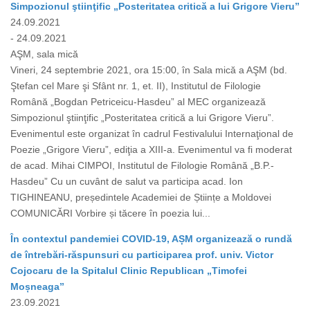
Simpozionul ştiinţific „Posteritatea critică a lui Grigore Vieru”
24.09.2021
- 24.09.2021
AŞM, sala mică
Vineri, 24 septembrie 2021, ora 15:00, în Sala mică a AŞM (bd.
Ştefan cel Mare şi Sfânt nr. 1, et. II), Institutul de Filologie
Română „Bogdan Petriceicu-Hasdeu” al MEC organizează
Simpozionul ştiinţific „Posteritatea critică a lui Grigore Vieru”.
Evenimentul este organizat în cadrul Festivalului Internaţional de
Poezie „Grigore Vieru”, ediţia a XIII-a. Evenimentul va fi moderat
de acad. Mihai CIMPOI, Institutul de Filologie Română „B.P.-
Hasdeu” Cu un cuvânt de salut va participa acad. Ion
TIGHINEANU, președintele Academiei de Științe a Moldovei
COMUNICĂRI Vorbire și tăcere în poezia lui...
În contextul pandemiei COVID-19, AȘM organizează o rundă
de întrebări-răspunsuri cu participarea prof. univ. Victor
Cojocaru de la Spitalul Clinic Republican „Timofei
Moșneaga”
23.09.2021