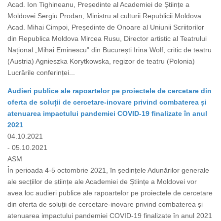
Acad. Ion Tighineanu, Președinte al Academiei de Științe a
Moldovei Sergiu Prodan, Ministru al culturii Republicii Moldova
Acad. Mihai Cimpoi, Președinte de Onoare al Uniunii Scriitorilor
din Republica Moldova Mircea Rusu, Director artistic al Teatrului
Național „Mihai Eminescu” din București Irina Wolf, critic de teatru
(Austria) Agnieszka Korytkowska, regizor de teatru (Polonia)
Lucrările conferinței...
Audieri publice ale rapoartelor pe proiectele de cercetare din
oferta de soluții de cercetare-inovare privind combaterea și
atenuarea impactului pandemiei COVID-19 finalizate în anul
2021
04.10.2021
- 05.10.2021
ASM
În perioada 4-5 octombrie 2021, în ședințele Adunărilor generale
ale secțiilor de științe ale Academiei de Științe a Moldovei vor
avea loc audieri publice ale rapoartelor pe proiectele de cercetare
din oferta de soluții de cercetare-inovare privind combaterea și
atenuarea impactului pandemiei COVID-19 finalizate în anul 2021