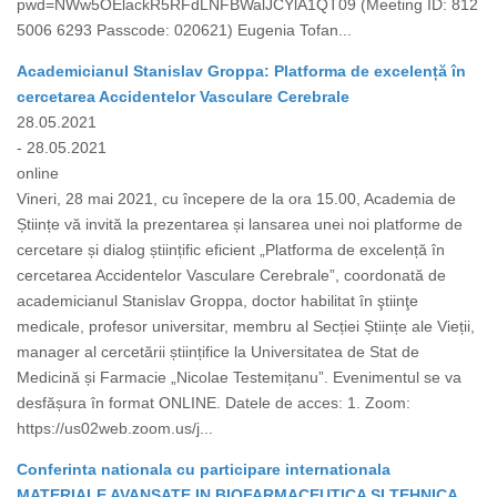
pwd=NWw5OElackR5RFdLNFBWalJCYlA1QT09 (Meeting ID: 812
5006 6293 Passcode: 020621) Eugenia Tofan...
Academicianul Stanislav Groppa: Platforma de excelență în
cercetarea Accidentelor Vasculare Cerebrale
28.05.2021
- 28.05.2021
online
Vineri, 28 mai 2021, cu începere de la ora 15.00, Academia de
Științe vă invită la prezentarea și lansarea unei noi platforme de
cercetare și dialog științific eficient „Platforma de excelență în
cercetarea Accidentelor Vasculare Cerebrale”, coordonată de
academicianul Stanislav Groppa, doctor habilitat în ştiinţe
medicale, profesor universitar, membru al Secției Științe ale Vieții,
manager al cercetării științifice la Universitatea de Stat de
Medicină și Farmacie „Nicolae Testemițanu”. Evenimentul se va
desfășura în format ONLINE. Datele de acces: 1. Zoom:
https://us02web.zoom.us/j...
Conferinta nationala cu participare internationala
MATERIALE AVANSATE IN BIOFARMACEUTICA SI TEHNICA,