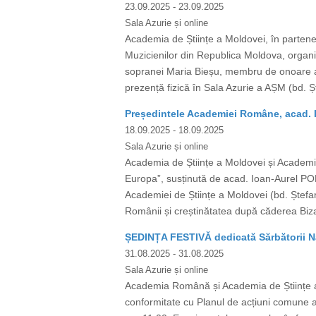
23.09.2025
- 23.09.2025
Sala Azurie și online
Academia de Științe a Moldovei, în partene
Muzicienilor din Republica Moldova, organi
sopranei Maria Bieșu, membru de onoare al
prezență fizică în Sala Azurie a AȘM (bd. Ș
Președintele Academiei Române, acad. I
18.09.2025
- 18.09.2025
Sala Azurie și online
Academia de Științe a Moldovei și Academia
Europa”, susținută de acad. Ioan-Aurel PO
Academiei de Științe a Moldovei (bd. Ștefan 
Românii și creștinătatea după căderea Bizan
ȘEDINȚA FESTIVĂ dedicată Sărbătorii Na
31.08.2025
- 31.08.2025
Sala Azurie și online
Academia Română și Academia de Științe a 
conformitate cu Planul de acțiuni comune ac