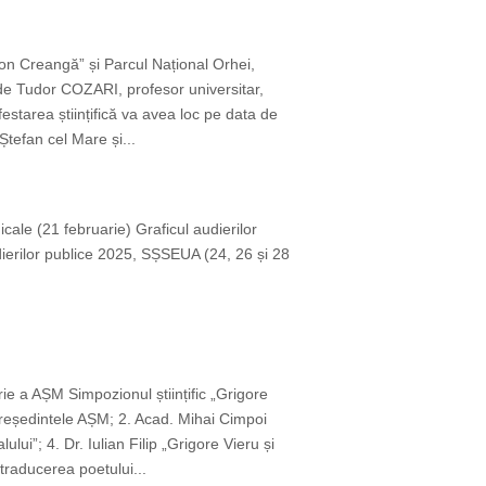
,Ion Creangă” și Parcul Național Orhei,
 de Tudor COZARI, profesor universitar,
starea științifică va avea loc pe data de
Ștefan cel Mare și...
icale (21 februarie) Graficul audierilor
dierilor publice 2025, SȘSEUA (24, 26 și 28
ie a AȘM Simpozionul științific „Grigore
reședintele AȘM; 2. Acad. Mihai Cimpoi
ui”; 4. Dr. Iulian Filip „Grigore Vieru și
traducerea poetului...