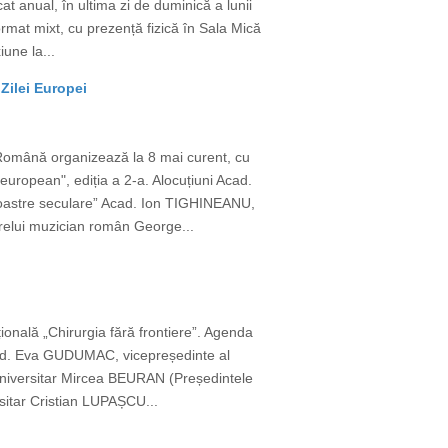
t anual, în ultima zi de duminică a lunii
ormat mixt, cu prezență fizică în Sala Mică
une la...
Zilei Europei
 Română organizează la 8 mai curent, cu
european", ediția a 2-a. Alocuțiuni Acad.
 noastre seculare” Acad. Ion TIGHINEANU,
relui muzician român George...
țională „Chirurgia fără frontiere”. Agenda
cad. Eva GUDUMAC, vicepreședinte al
or universitar Mircea BEURAN (Președintele
rsitar Cristian LUPAȘCU...