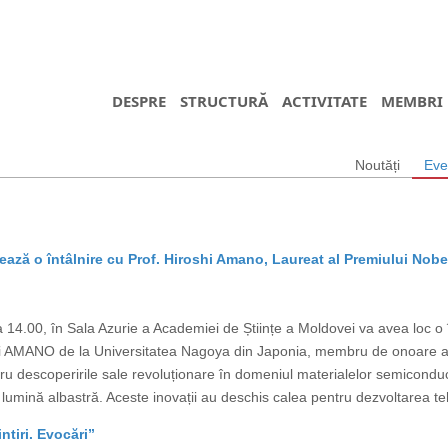
DESPRE
STRUCTURĂ
ACTIVITATE
MEMBRI
Noutăți
Eve
ază o întâlnire cu Prof. Hiroshi Amano, Laureat al Premiului Nobe
14.00, în Sala Azurie a Academiei de Științe a Moldovei va avea loc o în
shi AMANO de la Universitatea Nagoya din Japonia, membru de onoare al
ru descoperirile sale revoluționare în domeniul materialelor semicond
lumină albastră. Aceste inovații au deschis calea pentru dezvoltarea teh
tiri. Evocări”