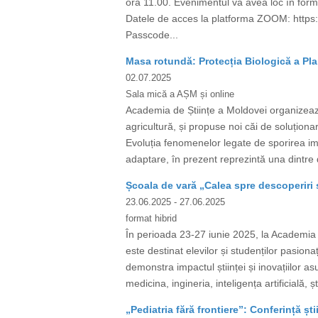
ora 11.00. Evenimentul va avea loc în form
Datele de acces la platforma ZOOM: htt
Passcode...
Masa rotundă: Protecția Biologică a Pla
02.07.2025
Sala mică a AȘM și online
Academia de Științe a Moldovei organizează
agricultură, și propuse noi căi de soluționar
Evoluția fenomenelor legate de sporirea impac
adaptare, în prezent reprezintă una dintre d
Școala de vară „Calea spre descoperiri ș
23.06.2025
- 27.06.2025
format hibrid
În perioada 23-27 iunie 2025, la Academia d
este destinat elevilor și studenților pasiona
demonstra impactul științei și inovațiilor a
medicina, ingineria, inteligența artificială, ș
„Pediatria fără frontiere”: Conferință ști