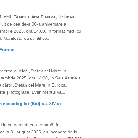
uzică, Teatru și Arte Plastice, Uniunea
juit de cea de-a 90-a aniversare a
mbrie 2025, ora 14.00, în format mixt, cu
Manifestarea științifico...
 Europa”
egerea publică „Ștefan cel Mare în
tembrie 2025, ora 14:00, în Sala Azurie a
a cărții „Ștefan cel Mare în Europa.
te și fotografie. Evenimentul va...
nescologilor (Ediția a XIV-a)
e Limba noastră cea română, în
 loc la 31 august 2025, cu începere de la