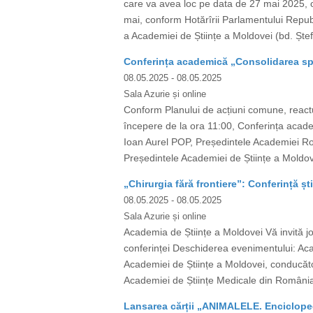
care va avea loc pe data de 27 mai 2025, or
mai, conform Hotărîrii Parlamentului Republ
a Academiei de Științe a Moldovei (bd. Ștef
Conferința academică „Consolidarea spa
08.05.2025
- 08.05.2025
Sala Azurie și online
Conform Planului de acțiuni comune, react
începere de la ora 11:00, Conferința academ
Ioan Aurel POP, Președintele Academiei Rom
Președintele Academiei de Științe a Moldo
„Chirurgia fără frontiere”: Conferință ști
08.05.2025
- 08.05.2025
Sala Azurie și online
Academia de Științe a Moldovei Vă invită joi
conferinței Deschiderea evenimentului: A
Academiei de Științe a Moldovei, conducător 
Academiei de Științe Medicale din România)
Lansarea cărții „ANIMALELE. Encicloped