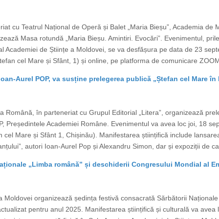
riat cu Teatrul Național de Operă și Balet „Maria Bieșu”, Academia de M
zează Masa rotundă „Maria Bieșu. Amintiri. Evocări”. Evenimentul, prile
 Academiei de Științe a Moldovei, se va desfășura pe data de 23 septe
tefan cel Mare și Sfânt, 1) și online, pe platforma de comunicare ZOOM. 
oan-Aurel POP, va susține prelegerea publică „Ștefan cel Mare în
 Română, în parteneriat cu Grupul Editorial „Litera”, organizează prel
P, Președintele Academiei Române. Evenimentul va avea loc joi, 18 sep
cel Mare și Sfânt 1, Chișinău). Manifestarea științifică include lansare
țului”, autori Ioan-Aurel Pop și Alexandru Simon, dar și expoziții de car
ționale „Limba română” și deschiderii Congresului Mondial al Emi
Moldovei organizează ședința festivă consacrată Sărbătorii Național
tualizat pentru anul 2025. Manifestarea științifică și culturală va avea