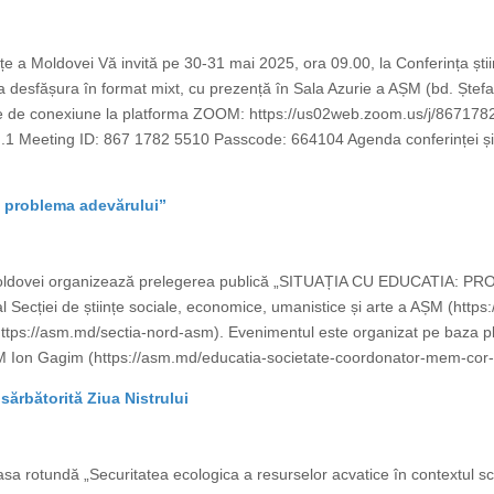
ințe a Moldovei Vă invită pe 30-31 mai 2025, ora 09.00, la Conferința știin
a desfășura în format mixt, cu prezență în Sala Azurie a AȘM (bd. Ștefan 
 de conexiune la platforma ZOOM: https://us02web.zoom.us/j/86717
ting ID: 867 1782 5510 Passcode: 664104 Agenda conferinței și ordin
: problema adevărului”
 Moldovei organizează prelegerea publică „SITUAȚIA CU EDUCATIA: PR
Secției de științe sociale, economice, umanistice și arte a AȘM (https
 (https://asm.md/sectia-nord-asm). Evenimentul este organizat pe baza pla
M Ion Gagim (https://asm.md/educatia-societate-coordonator-mem-cor-i
sărbătorită Ziua Nistrului
sa rotundă „Securitatea ecologica a resurselor acvatice în contextul sch