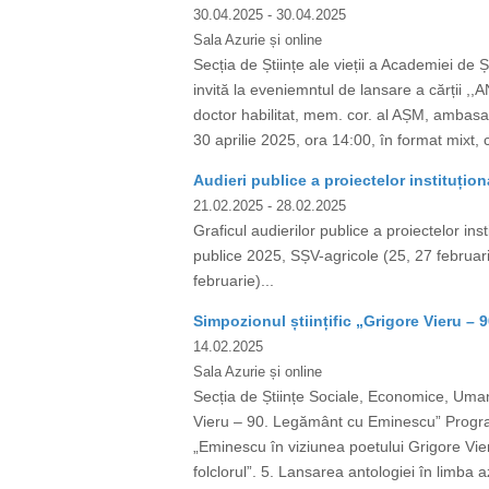
30.04.2025
- 30.04.2025
Sala Azurie și online
Secția de Științe ale vieții a Academiei de 
invită la eveniemntul de lansare a cărții 
doctor habilitat, mem. cor. al AȘM, ambasad
30 aprilie 2025, ora 14:00, în format mixt, 
Audieri publice a proiectelor instituțion
21.02.2025
- 28.02.2025
Graficul audierilor publice a proiectelor ins
publice 2025, SȘV-agricole (25, 27 februari
februarie)...
Simpozionul științific „Grigore Vieru 
14.02.2025
Sala Azurie și online
Secția de Științe Sociale, Economice, Umani
Vieru – 90. Legământ cu Eminescu” Program
„Eminescu în viziunea poetului Grigore Vieru
folclorul”. 5. Lansarea antologiei în limba