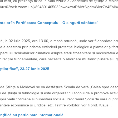
at mixt, cu prezență fizică în Sala Azurie a Academiei de Științe a Mo
ps://us02web.zoom.us/j/89430146503?pwd=swtRMAtSjgdmWivz7A4EbIhv
ntelor în Fortificarea Conceptului „O singură sănătate”
, la 02 iulie 2025, ora 13.00, o masă rotundă, unde vor fi abordate pr
e a acestora prin prisma extinderii protecției biologice a plantelor și fo
tului schimbărilor climatice asupra stării fitosanitare și necesitatea evide
irecțiile fundamentale, care necesită o abordare multidisciplinară și ur
tiințifice”, 23-27 iunie 2025
e Științe a Moldovei se va desfășura Școala de vară „Calea spre descope
ți de știință și tehnologie și este organizat cu scopul de a promova activi
supra vieții cotidiene și bunăstării sociale. Programul Școlii de vară cup
tiințele economice și juridice, etc. Printre vorbitori vor fi prof. Klaus...
ințifică cu participare internațională