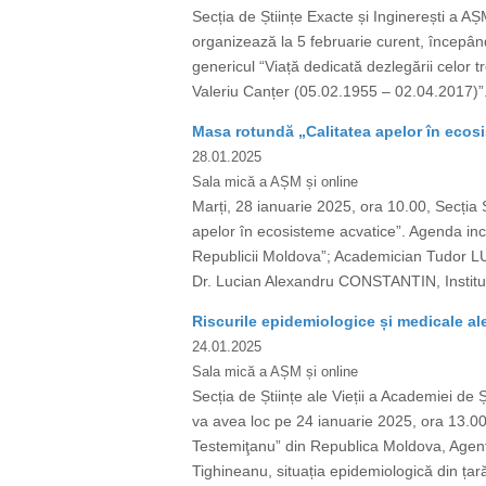
Secția de Științe Exacte și Inginerești a AȘ
organizează la 5 februarie curent, începân
genericul “Viață dedicată dezlegării celor 
Valeriu Canțer (05.02.1955 – 02.04.2017)”. 
Masa rotundă „Calitatea apelor în ecos
28.01.2025
Sala mică a AȘM și online
Marți, 28 ianuarie 2025, ora 10.00, Secția Ș
apelor în ecosisteme acvatice”. Agenda in
Republicii Moldova”; Academician Tudor LUP
Dr. Lucian Alexandru CONSTANTIN, Institutu
Riscurile epidemiologice și medicale a
24.01.2025
Sala mică a AȘM și online
Secția de Științe ale Vieții a Academiei d
va avea loc pe 24 ianuarie 2025, ora 13.00
Testemiţanu” din Republica Moldova, Agenț
Tighineanu, situația epidemiologică din țară 