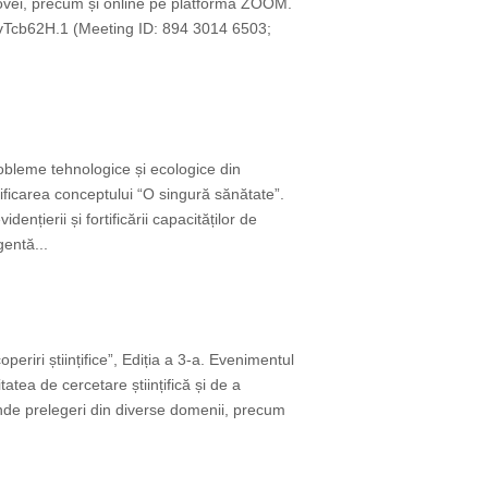
ldovei, precum și online pe platforma ZOOM.
Tcb62H.1 (Meeting ID: 894 3014 6503;
obleme tehnologice și ecologice din
rtificarea conceptului “O singură sănătate”.
nțierii și fortificării capacităților de
gentă...
riri științifice”, Ediția a 3-a. Evenimentul
tatea de cercetare științifică și de a
rinde prelegeri din diverse domenii, precum