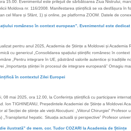
a 15.00. Evenimentul este prilejuit de sărbătoarea Ziua Nistrului, marca
icii Moldova nr. 116/2008. Manifestarea științifică se va desfășura în f
an cel Mare și Sfânt, 1) și online, pe platforma ZOOM. Datele de conexi
țiului românesc în context european”. Evenimentul este dedicat 
ualizat pentru anul 2025, Academia de Științe a Moldovei și Academia
ică cu genericul „Consolidarea spațiului științific românesc în context 
âne „Pentru integrare în UE, păstrând valorile autentice și tradițiile
vei „Importanța științei în procesul de integrare europeană” Omagiu ma
ințifică în contextul Zilei Europei
, 08 mai 2025, ora 12.00, la Conferința științifică cu participare interna
cad. Ion TIGHINEANU, Președintele Academiei de Științe a Moldovei A
al Secției de științe ale vieții Alocuțiuni: „Viitorul Chirurgiei” Profes
 „Transplantul hepatic. Situația actuală și perspective” Profesor unive
ie ilustrată” de mem. cor. Tudor COZARI la Academia de Științe