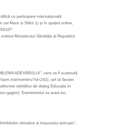
țifică cu participare internațională
cel Mare și Sfânt 1) și în spațiul online,
825510?
ul Ministerului Sănătății al Republicii
OBLEMA ADEVĂRULUI”, care va fi susținută
://asm.md/membru?id=242), șef al Secției
tformei științifice de dialog Educația în
on-gagim). Evenimentul va avea loc...
imbărilor climatice și impactului antropic”,