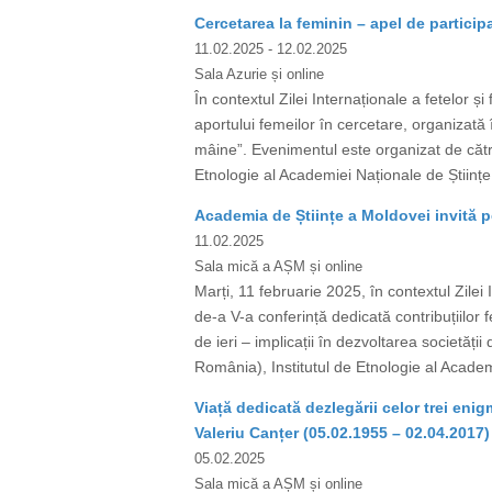
Cercetarea la feminin – apel de participa
11.02.2025
- 12.02.2025
Sala Azurie și online
În contextul Zilei Internaționale a fetelor ș
aportului femeilor în cercetare, organizată în
mâine”. Evenimentul este organizat de către
Etnologie al Academiei Naționale de Științe 
Academia de Științe a Moldovei invită pe
11.02.2025
Sala mică a AȘM și online
Marți, 11 februarie 2025, în contextul Zilei
de-a V-a conferință dedicată contribuțiilor f
de ieri – implicații în dezvoltarea societăț
România), Institutul de Etnologie al Academi
Viață dedicată dezlegării celor trei en
Valeriu Canțer (05.02.1955 – 02.04.2017)
05.02.2025
Sala mică a AȘM și online