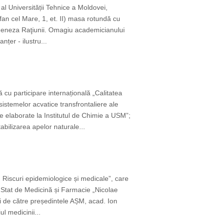
 al Universității Tehnice a Moldovei,
fan cel Mare, 1, et. II) masa rotundă cu
i Geneza Raţiunii. Omagiu academicianului
țer - ilustru...
ă cu participare internațională „Calitatea
stemelor acvatice transfrontaliere ale
 elaborate la Institutul de Chimie a USM”;
bilizarea apelor naturale...
 Riscuri epidemiologice și medicale”, care
 Stat de Medicină și Farmacie „Nicolae
 de către președintele AȘM, acad. Ion
l medicinii...