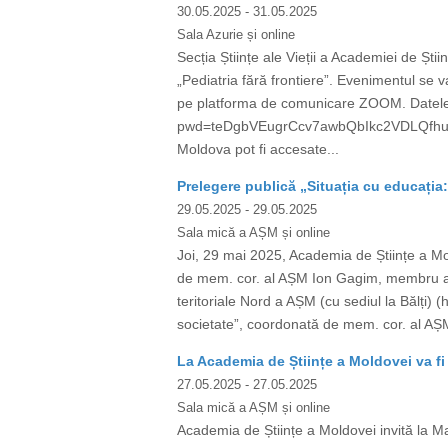
30.05.2025
- 31.05.2025
Sala Azurie și online
Secția Științe ale Vieții a Academiei de Ști
„Pediatria fără frontiere”. Evenimentul se v
pe platforma de comunicare ZOOM. Datele
pwd=teDgbVEugrCcv7awbQbIkc2VDLQfhu.1 Mee
Moldova pot fi accesate...
Prelegere publică „Situația cu educația
29.05.2025
- 29.05.2025
Sala mică a AȘM și online
Joi, 29 mai 2025, Academia de Științe a
de mem. cor. al AȘM Ion Gagim, membru al 
teritoriale Nord a AȘM (cu sediul la Bălți)
societate”, coordonată de mem. cor. al AȘ
La Academia de Științe a Moldovei va fi 
27.05.2025
- 27.05.2025
Sala mică a AȘM și online
Academia de Științe a Moldovei invită la Ma