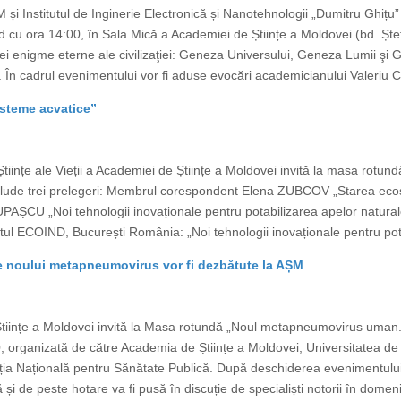
M și Institutul de Inginerie Electronică și Nanotehnologii „Dumitru Ghițu”
d cu ora 14:00, în Sala Mică a Academiei de Științe a Moldovei (bd. Ște
trei enigme eterne ale civilizaţiei: Geneza Universului, Geneza Lumii ş
În cadrul evenimentului vor fi aduse evocări academicianului Valeriu Can
isteme acvatice”
tiințe ale Vieții a Academiei de Științe a Moldovei invită la masa rotund
clude trei prelegeri: Membrul corespondent Elena ZUBCOV „Starea ecosi
AȘCU „Noi tehnologii inovaționale pentru potabilizarea apelor naturale
l ECOIND, București România: „Noi tehnologii inovaționale pentru pota
le noului metapneumovirus vor fi dezbătute la AȘM
e Științe a Moldovei invită la Masa rotundă „Noul metapneumovirus uman.
, organizată de către Academia de Științe a Moldovei, Universitatea de
ia Națională pentru Sănătate Publică. După deschiderea evenimentului
și de peste hotare va fi pusă în discuție de specialiști notorii în domeniu