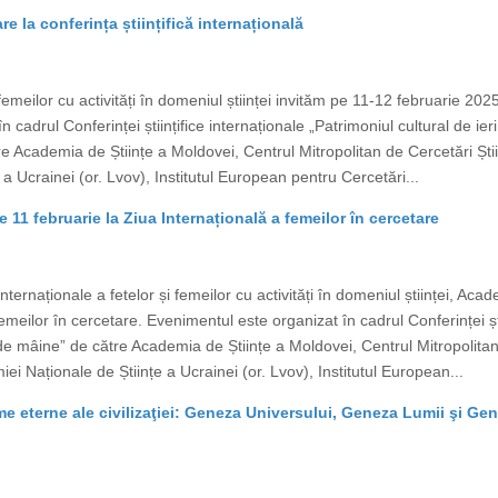
re la conferința științifică internațională
i femeilor cu activități în domeniul științei invităm pe 11-12 februarie 20
 cadrul Conferinței științifice internaționale „Patrimoniul cultural de ieri
 Academia de Științe a Moldovei, Centrul Mitropolitan de Cercetări Știi
a Ucrainei (or. Lvov), Institutul European pentru Cercetări...
 11 februarie la Ziua Internațională a femeilor în cercetare
 Internaționale a fetelor și femeilor cu activități în domeniul științei, A
emeilor în cercetare. Evenimentul este organizat în cadrul Conferinței ști
ii de mâine” de către Academia de Științe a Moldovei, Centrul Mitropolitan
ei Naționale de Științe a Ucrainei (or. Lvov), Institutul European...
igme eterne ale civilizaţiei: Geneza Universului, Geneza Lumii şi G