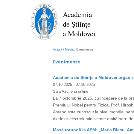
Mergi
la
Academia
conţinutul
de Științe
principal
a Moldovei
Acasă
/
Media
/
Evenimente
Evenimente
Academia de Științe a Moldovei organize
07.10.2025
- 07.10.2025
Sala Azurie și online
La 7 octombrie 2025, cu începere de la ora 
Premiului Nobel pentru Fizică, Prof. Hiro
Amano este cunoscut la nivel mondial pent
diodelor electroluminiscente emițătoare de 
Masă rotundă la AȘM: „Maria Bieșu. Amin