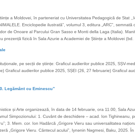
Științe a Moldovei, în parteneriat cu Universitatea Pedagogică de Stat ,
,,ANIMALELE. Enciclopedie ilustrată”, volumul 3, editura „ARC”, semnată
or de Onoare al Parcului Gran Sasso e Monti della Laga (Italia). Manife
cu prezență fizică în Sala Azurie a Academiei de Științe a Moldovei (bd. 
ale
tituționale, pe secții de științe: Graficul audierilor publice 2025, SȘV-med
e) Graficul audierilor publice 2025, SȘEI (26, 27 februarie) Graficul au
– 90. Legământ cu Eminescu”
stice și Arte organizează, în data de 14 februarie, ora 11.00, Sala Azur
ul Simpozionului: 1. Cuvânt de deschidere – acad. Ion Tighineanu, p
”; 3. Mem. cor. Ion Hadârcă „Grigore Vieru sau universalitatea naționalul
 azeră „Grigore Vieru. Cântecul acului”, Iynǝnin Nǝgmesi, Baku, 2025. În 