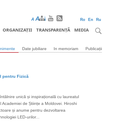
A
A
A
Ro
En
Ru
ORGANIZAȚII
TRANSPARENȚĂ
MEDIA
nimente
Date jubiliare
In memoriam
Publicații
l pentru Fizică
tâlnire unică și inspirațională cu laureatul
 Academiei de Științe a Moldovei. Hiroshi
uctoare și anume pentru dezvoltarea
nologiei LED-urilor...