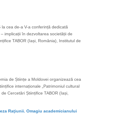
25 la cea de-a V-a conferință dedicată
 – implicații în dezvoltarea societății de
nțifice TABOR (Iași, România), Institutul de
cademia de Științe a Moldovei organizează cea
ințifice internaționale „Patrimoniul cultural
 de Cercetări Științifice TABOR (Iași,
eneza Raţiunii. Omagiu academicianului