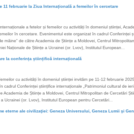
 11 februarie la Ziua Internațională a femeilor în cercetare
 Internaționale a fetelor și femeilor cu activități în domeniul științei, A
emeilor în cercetare. Evenimentul este organizat în cadrul Conferinței ști
ii de mâine” de către Academia de Științe a Moldovei, Centrul Mitropolitan
ei Naționale de Științe a Ucrainei (or. Lvov), Institutul European...
re la conferința științifică internațională
i femeilor cu activități în domeniul științei invităm pe 11-12 februarie 20
 cadrul Conferinței științifice internaționale „Patrimoniul cultural de ieri
 Academia de Științe a Moldovei, Centrul Mitropolitan de Cercetări Știi
a Ucrainei (or. Lvov), Institutul European pentru Cercetări...
igme eterne ale civilizaţiei: Geneza Universului, Geneza Lumii şi G