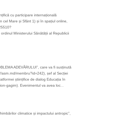
țifică cu participare internațională
cel Mare și Sfânt 1) și în spațiul online,
825510?
ul Ministerului Sănătății al Republicii
OBLEMA ADEVĂRULUI”, care va fi susținută
://asm.md/membru?id=242), șef al Secției
tformei științifice de dialog Educația în
on-gagim). Evenimentul va avea loc...
imbărilor climatice și impactului antropic”,