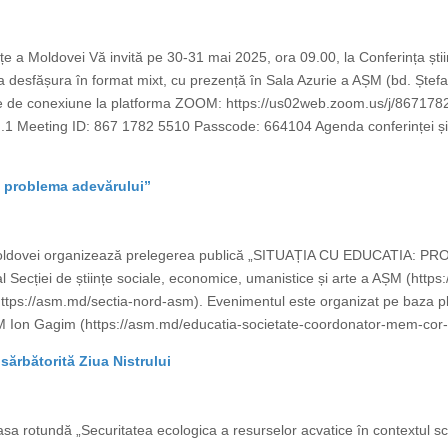
ințe a Moldovei Vă invită pe 30-31 mai 2025, ora 09.00, la Conferința știin
a desfășura în format mixt, cu prezență în Sala Azurie a AȘM (bd. Ștefan 
 de conexiune la platforma ZOOM: https://us02web.zoom.us/j/86717
ting ID: 867 1782 5510 Passcode: 664104 Agenda conferinței și ordin
: problema adevărului”
 Moldovei organizează prelegerea publică „SITUAȚIA CU EDUCATIA: PR
Secției de științe sociale, economice, umanistice și arte a AȘM (https
 (https://asm.md/sectia-nord-asm). Evenimentul este organizat pe baza pla
M Ion Gagim (https://asm.md/educatia-societate-coordonator-mem-cor-i
sărbătorită Ziua Nistrului
sa rotundă „Securitatea ecologica a resurselor acvatice în contextul sch