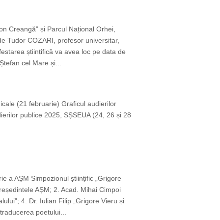
,Ion Creangă” și Parcul Național Orhei,
 de Tudor COZARI, profesor universitar,
starea științifică va avea loc pe data de
Ștefan cel Mare și...
icale (21 februarie) Graficul audierilor
dierilor publice 2025, SȘSEUA (24, 26 și 28
ie a AȘM Simpozionul științific „Grigore
reședintele AȘM; 2. Acad. Mihai Cimpoi
ui”; 4. Dr. Iulian Filip „Grigore Vieru și
traducerea poetului...