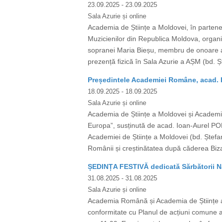
23.09.2025
- 23.09.2025
Sala Azurie și online
Academia de Științe a Moldovei, în partene
Muzicienilor din Republica Moldova, organi
sopranei Maria Bieșu, membru de onoare al
prezență fizică în Sala Azurie a AȘM (bd. Ș
Președintele Academiei Române, acad. I
18.09.2025
- 18.09.2025
Sala Azurie și online
Academia de Științe a Moldovei și Academia
Europa”, susținută de acad. Ioan-Aurel PO
Academiei de Științe a Moldovei (bd. Ștefan 
Românii și creștinătatea după căderea Bizan
ȘEDINȚA FESTIVĂ dedicată Sărbătorii Na
31.08.2025
- 31.08.2025
Sala Azurie și online
Academia Română și Academia de Științe a 
conformitate cu Planul de acțiuni comune ac