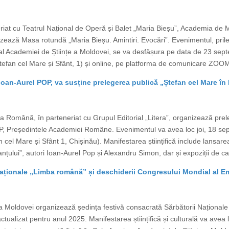
riat cu Teatrul Național de Operă și Balet „Maria Bieșu”, Academia de M
zează Masa rotundă „Maria Bieșu. Amintiri. Evocări”. Evenimentul, prile
 Academiei de Științe a Moldovei, se va desfășura pe data de 23 septe
tefan cel Mare și Sfânt, 1) și online, pe platforma de comunicare ZOOM. 
oan-Aurel POP, va susține prelegerea publică „Ștefan cel Mare în
 Română, în parteneriat cu Grupul Editorial „Litera”, organizează prel
P, Președintele Academiei Române. Evenimentul va avea loc joi, 18 sep
cel Mare și Sfânt 1, Chișinău). Manifestarea științifică include lansare
țului”, autori Ioan-Aurel Pop și Alexandru Simon, dar și expoziții de car
ționale „Limba română” și deschiderii Congresului Mondial al Emi
Moldovei organizează ședința festivă consacrată Sărbătorii Național
tualizat pentru anul 2025. Manifestarea științifică și culturală va avea