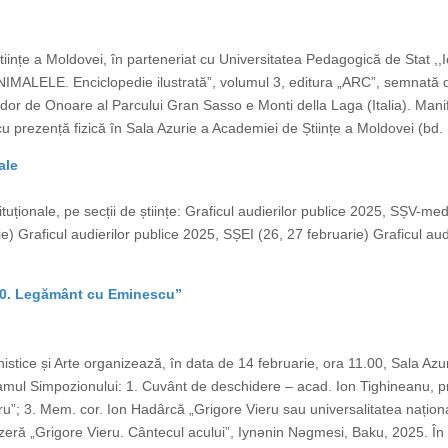
Științe a Moldovei, în parteneriat cu Universitatea Pedagogică de Stat ,
,,ANIMALELE. Enciclopedie ilustrată”, volumul 3, editura „ARC”, semnată
or de Onoare al Parcului Gran Sasso e Monti della Laga (Italia). Manife
cu prezență fizică în Sala Azurie a Academiei de Științe a Moldovei (bd. 
ale
tituționale, pe secții de științe: Graficul audierilor publice 2025, SȘV-med
e) Graficul audierilor publice 2025, SȘEI (26, 27 februarie) Graficul au
– 90. Legământ cu Eminescu”
stice și Arte organizează, în data de 14 februarie, ora 11.00, Sala Azur
ul Simpozionului: 1. Cuvânt de deschidere – acad. Ion Tighineanu, p
”; 3. Mem. cor. Ion Hadârcă „Grigore Vieru sau universalitatea naționalul
 azeră „Grigore Vieru. Cântecul acului”, Iynǝnin Nǝgmesi, Baku, 2025. În 