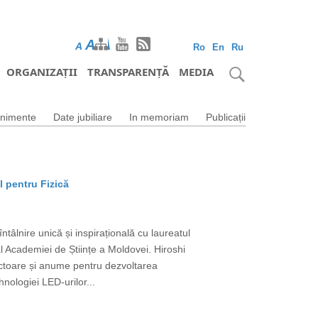
A
A
A
Ro
En
Ru
ORGANIZAȚII
TRANSPARENȚĂ
MEDIA
nimente
Date jubiliare
In memoriam
Publicații
l pentru Fizică
tâlnire unică și inspirațională cu laureatul
 Academiei de Științe a Moldovei. Hiroshi
uctoare și anume pentru dezvoltarea
nologiei LED-urilor...