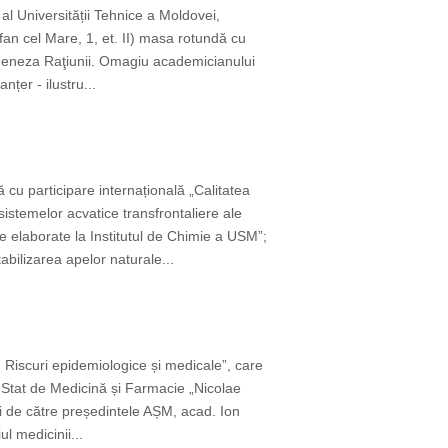
 al Universității Tehnice a Moldovei,
fan cel Mare, 1, et. II) masa rotundă cu
i Geneza Raţiunii. Omagiu academicianului
țer - ilustru...
ă cu participare internațională „Calitatea
stemelor acvatice transfrontaliere ale
 elaborate la Institutul de Chimie a USM”;
bilizarea apelor naturale...
 Riscuri epidemiologice și medicale”, care
 Stat de Medicină și Farmacie „Nicolae
 de către președintele AȘM, acad. Ion
l medicinii...