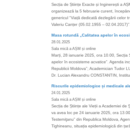
Secția de Științe Exacte și Inginerești a AȘ
organizează la 5 februarie curent, începân
genericul “Viață dedicată dezlegării celor 
Valeriu Canțer (05.02.1955 – 02.04.2017)”. 
Masa rotundă „Calitatea apelor în ecos
28.01.2025
Sala mică a AȘM și online
Marți, 28 ianuarie 2025, ora 10.00, Secția Ș
apelor în ecosisteme acvatice”. Agenda in
Republicii Moldova”; Academician Tudor LUP
Dr. Lucian Alexandru CONSTANTIN, Institutu
Riscurile epidemiologice și medicale a
24.01.2025
Sala mică a AȘM și online
Secția de Științe ale Vieții a Academiei d
va avea loc pe 24 ianuarie 2025, ora 13.00
Testemiţanu” din Republica Moldova, Agenț
Tighineanu, situația epidemiologică din țară 