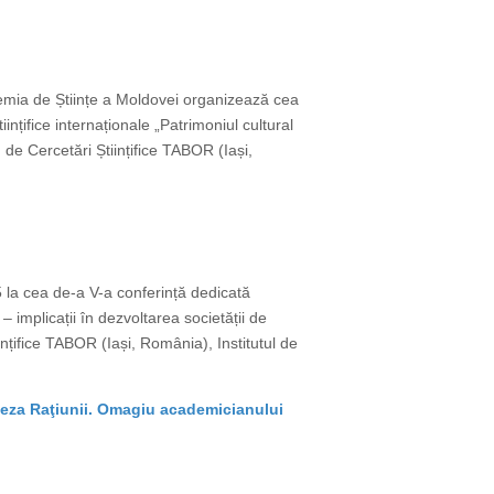
cademia de Științe a Moldovei organizează cea
ințifice internaționale „Patrimoniul cultural
 de Cercetări Științifice TABOR (Iași,
25 la cea de-a V-a conferință dedicată
 – implicații în dezvoltarea societății de
nțifice TABOR (Iași, România), Institutul de
eneza Raţiunii. Omagiu academicianului