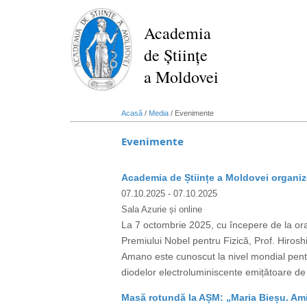
Mergi
la
Academia
conţinutul
de Științe
principal
a Moldovei
Acasă
/
Media
/
Evenimente
Evenimente
Academia de Științe a Moldovei organize
07.10.2025
- 07.10.2025
Sala Azurie și online
La 7 octombrie 2025, cu începere de la ora 
Premiului Nobel pentru Fizică, Prof. Hiro
Amano este cunoscut la nivel mondial pent
diodelor electroluminiscente emițătoare de 
Masă rotundă la AȘM: „Maria Bieșu. Amin