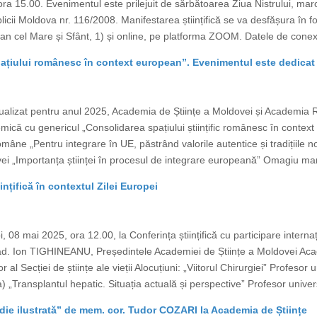
a 15.00. Evenimentul este prilejuit de sărbătoarea Ziua Nistrului, marca
icii Moldova nr. 116/2008. Manifestarea științifică se va desfășura în f
an cel Mare și Sfânt, 1) și online, pe platforma ZOOM. Datele de conexi
țiului românesc în context european”. Evenimentul este dedicat 
ualizat pentru anul 2025, Academia de Științe a Moldovei și Academia
ică cu genericul „Consolidarea spațiului științific românesc în context 
âne „Pentru integrare în UE, păstrând valorile autentice și tradițiile
vei „Importanța științei în procesul de integrare europeană” Omagiu ma
ințifică în contextul Zilei Europei
, 08 mai 2025, ora 12.00, la Conferința științifică cu participare interna
cad. Ion TIGHINEANU, Președintele Academiei de Științe a Moldovei A
al Secției de științe ale vieții Alocuțiuni: „Viitorul Chirurgiei” Profes
 „Transplantul hepatic. Situația actuală și perspective” Profesor unive
ie ilustrată” de mem. cor. Tudor COZARI la Academia de Științe