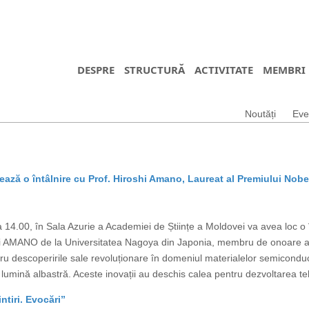
DESPRE
STRUCTURĂ
ACTIVITATE
MEMBRI
Noutăți
Eve
ază o întâlnire cu Prof. Hiroshi Amano, Laureat al Premiului Nobe
14.00, în Sala Azurie a Academiei de Științe a Moldovei va avea loc o în
shi AMANO de la Universitatea Nagoya din Japonia, membru de onoare al
ru descoperirile sale revoluționare în domeniul materialelor semicond
lumină albastră. Aceste inovații au deschis calea pentru dezvoltarea teh
tiri. Evocări”