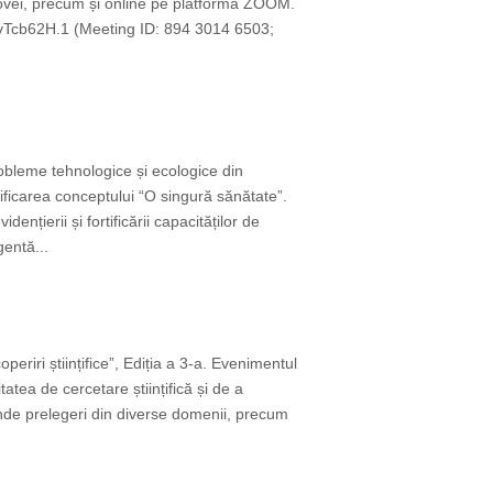
ldovei, precum și online pe platforma ZOOM.
Tcb62H.1 (Meeting ID: 894 3014 6503;
obleme tehnologice și ecologice din
rtificarea conceptului “O singură sănătate”.
nțierii și fortificării capacităților de
gentă...
riri științifice”, Ediția a 3-a. Evenimentul
tatea de cercetare științifică și de a
rinde prelegeri din diverse domenii, precum