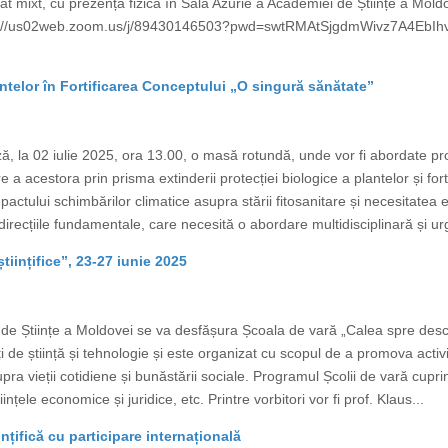
at mixt, cu prezență fizică în Sala Azurie a Academiei de Științe a Mo
ps://us02web.zoom.us/j/89430146503?pwd=swtRMAtSjgdmWivz7A4EbIhv
ntelor în Fortificarea Conceptului „O singură sănătate”
, la 02 iulie 2025, ora 13.00, o masă rotundă, unde vor fi abordate pr
e a acestora prin prisma extinderii protecției biologice a plantelor și fo
tului schimbărilor climatice asupra stării fitosanitare și necesitatea evide
irecțiile fundamentale, care necesită o abordare multidisciplinară și ur
tiințifice”, 23-27 iunie 2025
e Științe a Moldovei se va desfășura Școala de vară „Calea spre descope
ți de știință și tehnologie și este organizat cu scopul de a promova activi
supra vieții cotidiene și bunăstării sociale. Programul Școlii de vară cup
tiințele economice și juridice, etc. Printre vorbitori vor fi prof. Klaus...
ințifică cu participare internațională