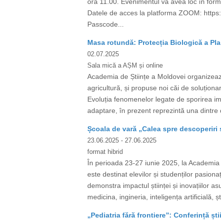
ora 11.00. Evenimentul va avea loc în form
Datele de acces la platforma ZOOM: htt
Passcode...
Masa rotundă: Protecția Biologică a Pla
02.07.2025
Sala mică a AȘM și online
Academia de Științe a Moldovei organizează
agricultură, și propuse noi căi de soluționar
Evoluția fenomenelor legate de sporirea impac
adaptare, în prezent reprezintă una dintre d
Școala de vară „Calea spre descoperiri ș
23.06.2025
- 27.06.2025
format hibrid
În perioada 23-27 iunie 2025, la Academia d
este destinat elevilor și studenților pasiona
demonstra impactul științei și inovațiilor a
medicina, ingineria, inteligența artificială, ș
„Pediatria fără frontiere”: Conferință ști