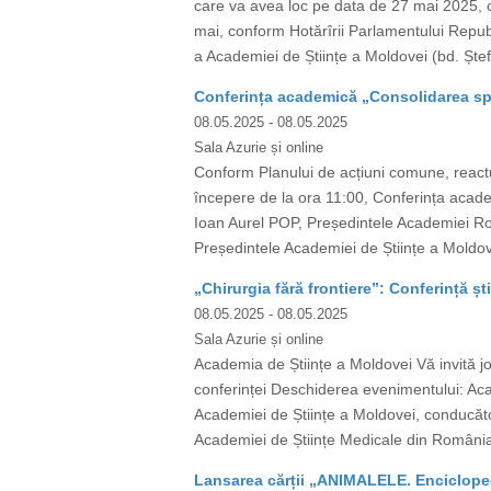
care va avea loc pe data de 27 mai 2025, or
mai, conform Hotărîrii Parlamentului Republ
a Academiei de Științe a Moldovei (bd. Ștef
Conferința academică „Consolidarea spa
08.05.2025
- 08.05.2025
Sala Azurie și online
Conform Planului de acțiuni comune, react
începere de la ora 11:00, Conferința academ
Ioan Aurel POP, Președintele Academiei Rom
Președintele Academiei de Științe a Moldo
„Chirurgia fără frontiere”: Conferință ști
08.05.2025
- 08.05.2025
Sala Azurie și online
Academia de Științe a Moldovei Vă invită joi
conferinței Deschiderea evenimentului: A
Academiei de Științe a Moldovei, conducător 
Academiei de Științe Medicale din România)
Lansarea cărții „ANIMALELE. Encicloped