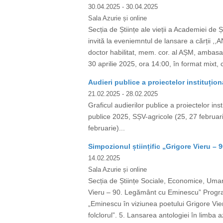
30.04.2025
- 30.04.2025
Sala Azurie și online
Secția de Științe ale vieții a Academiei de 
invită la eveniemntul de lansare a cărții 
doctor habilitat, mem. cor. al AȘM, ambasad
30 aprilie 2025, ora 14:00, în format mixt, 
Audieri publice a proiectelor instituțion
21.02.2025
- 28.02.2025
Graficul audierilor publice a proiectelor ins
publice 2025, SȘV-agricole (25, 27 februari
februarie)...
Simpozionul științific „Grigore Vieru 
14.02.2025
Sala Azurie și online
Secția de Științe Sociale, Economice, Umani
Vieru – 90. Legământ cu Eminescu” Program
„Eminescu în viziunea poetului Grigore Vieru
folclorul”. 5. Lansarea antologiei în limba