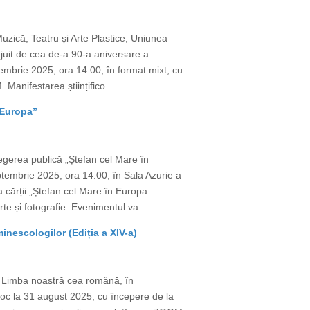
uzică, Teatru și Arte Plastice, Uniunea
juit de cea de-a 90-a aniversare a
mbrie 2025, ora 14.00, în format mixt, cu
Manifestarea științifico...
 Europa”
egerea publică „Ștefan cel Mare în
tembrie 2025, ora 14:00, în Sala Azurie a
a cărții „Ștefan cel Mare în Europa.
te și fotografie. Evenimentul va...
nescologilor (Ediția a XIV-a)
e Limba noastră cea română, în
 loc la 31 august 2025, cu începere de la