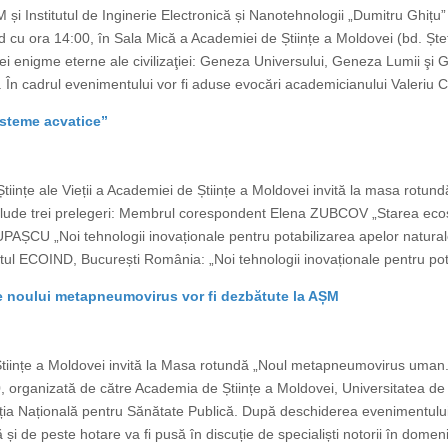
M și Institutul de Inginerie Electronică și Nanotehnologii „Dumitru Ghițu”
d cu ora 14:00, în Sala Mică a Academiei de Științe a Moldovei (bd. Ște
trei enigme eterne ale civilizaţiei: Geneza Universului, Geneza Lumii ş
În cadrul evenimentului vor fi aduse evocări academicianului Valeriu Can
isteme acvatice”
tiințe ale Vieții a Academiei de Științe a Moldovei invită la masa rotund
clude trei prelegeri: Membrul corespondent Elena ZUBCOV „Starea ecosi
AȘCU „Noi tehnologii inovaționale pentru potabilizarea apelor naturale
l ECOIND, București România: „Noi tehnologii inovaționale pentru pota
le noului metapneumovirus vor fi dezbătute la AȘM
e Științe a Moldovei invită la Masa rotundă „Noul metapneumovirus uman.
, organizată de către Academia de Științe a Moldovei, Universitatea de
ia Națională pentru Sănătate Publică. După deschiderea evenimentului
și de peste hotare va fi pusă în discuție de specialiști notorii în domeniu