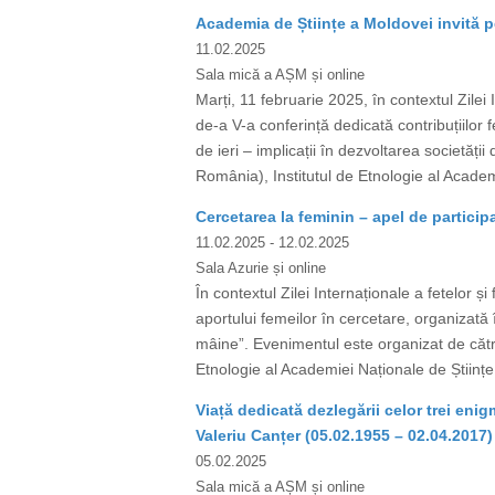
Academia de Științe a Moldovei invită pe
11.02.2025
Sala mică a AȘM și online
Marți, 11 februarie 2025, în contextul Zilei
de-a V-a conferință dedicată contribuțiilor f
de ieri – implicații în dezvoltarea societăț
România), Institutul de Etnologie al Academi
Cercetarea la feminin – apel de participa
11.02.2025
- 12.02.2025
Sala Azurie și online
În contextul Zilei Internaționale a fetelor ș
aportului femeilor în cercetare, organizată în
mâine”. Evenimentul este organizat de către
Etnologie al Academiei Naționale de Științe 
Viață dedicată dezlegării celor trei en
Valeriu Canțer (05.02.1955 – 02.04.2017)
05.02.2025
Sala mică a AȘM și online