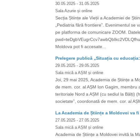
30.05.2025
- 31.05.2025
Sala Azurie și online
Secția Științe ale Vieții a Academiei de Ști
„Pediatria fără frontiere”. Evenimentul se v
pe platforma de comunicare ZOOM. Datele
pwd=teDgbVEugrCcv7awbQbIkc2VDLQfhu.1 Mee
Moldova pot fi accesate...
Prelegere publică „Situația cu educația
29.05.2025
- 29.05.2025
Sala mică a AȘM și online
Joi, 29 mai 2025, Academia de Științe a
de mem. cor. al AȘM Ion Gagim, membru al 
teritoriale Nord a AȘM (cu sediul la Bălți)
societate”, coordonată de mem. cor. al AȘ
La Academia de Științe a Moldovei va fi 
27.05.2025
- 27.05.2025
Sala mică a AȘM și online
Academia de Științe a Moldovei invită la Ma