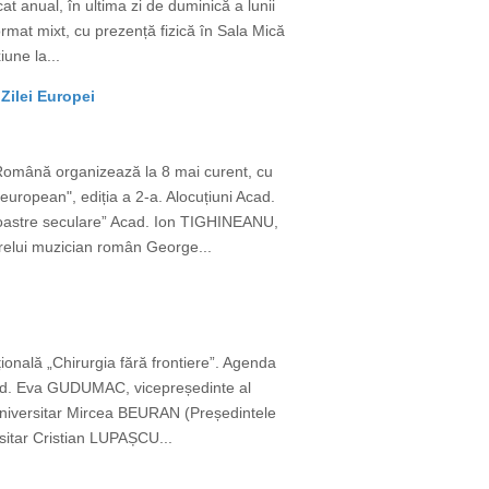
t anual, în ultima zi de duminică a lunii
ormat mixt, cu prezență fizică în Sala Mică
une la...
Zilei Europei
 Română organizează la 8 mai curent, cu
european", ediția a 2-a. Alocuțiuni Acad.
 noastre seculare” Acad. Ion TIGHINEANU,
relui muzician român George...
țională „Chirurgia fără frontiere”. Agenda
cad. Eva GUDUMAC, vicepreședinte al
or universitar Mircea BEURAN (Președintele
rsitar Cristian LUPAȘCU...