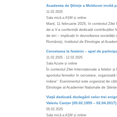
Academia de Științe a Moldovei invită pe
11.02.2025
Sala mică a AȘM și online
Marți, 11 februarie 2025, în contextul Zilei
de-a V-a conferință dedicată contribuțiilor f
de ieri – implicații în dezvoltarea societăț
România), Institutul de Etnologie al Academi
Cercetarea la feminin – apel de participa
11.02.2025
- 12.02.2025
Sala Azurie și online
În contextul Zilei Internaționale a fetelor ș
aportului femeilor în cercetare, organizată în
mâine”. Evenimentul este organizat de către
Etnologie al Academiei Naționale de Științe 
Viață dedicată dezlegării celor trei en
Valeriu Canțer (05.02.1955 – 02.04.2017)
05.02.2025
Sala mică a AȘM și online