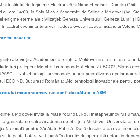
M și Institutul de Inginerie Electronică și Nanotehnologii „Dumitru Ghițu”
d cu ora 14:00, în Sala Mică a Academiei de Științe a Moldovei (bd. Ște
trei enigme eterne ale civilizaţiei: Geneza Universului, Geneza Lumii ş
În cadrul evenimentului vor fi aduse evocări academicianului Valeriu Can
isteme acvatice”
tiințe ale Vieții a Academiei de Științe a Moldovei invită la masa rotund
clude trei prelegeri: Membrul corespondent Elena ZUBCOV „Starea ecosi
AȘCU „Noi tehnologii inovaționale pentru potabilizarea apelor naturale
l ECOIND, București România: „Noi tehnologii inovaționale pentru pota
le noului metapneumovirus vor fi dezbătute la AȘM
e Științe a Moldovei invită la Masa rotundă „Noul metapneumovirus uman.
, organizată de către Academia de Științe a Moldovei, Universitatea de
ia Națională pentru Sănătate Publică. După deschiderea evenimentului
și de peste hotare va fi pusă în discuție de specialiști notorii în domeniu