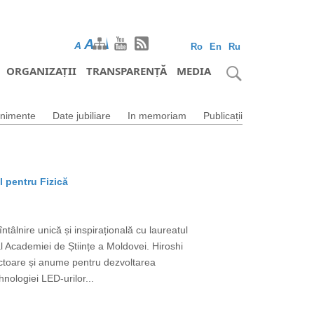
A
A
A
Ro
En
Ru
ORGANIZAȚII
TRANSPARENȚĂ
MEDIA
nimente
Date jubiliare
In memoriam
Publicații
l pentru Fizică
tâlnire unică și inspirațională cu laureatul
 Academiei de Științe a Moldovei. Hiroshi
uctoare și anume pentru dezvoltarea
nologiei LED-urilor...