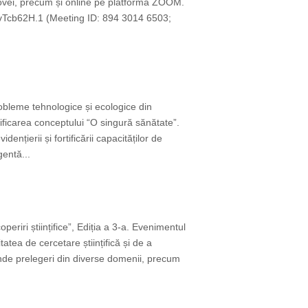
ldovei, precum și online pe platforma ZOOM.
Tcb62H.1 (Meeting ID: 894 3014 6503;
obleme tehnologice și ecologice din
rtificarea conceptului “O singură sănătate”.
nțierii și fortificării capacităților de
gentă...
riri științifice”, Ediția a 3-a. Evenimentul
tatea de cercetare științifică și de a
rinde prelegeri din diverse domenii, precum