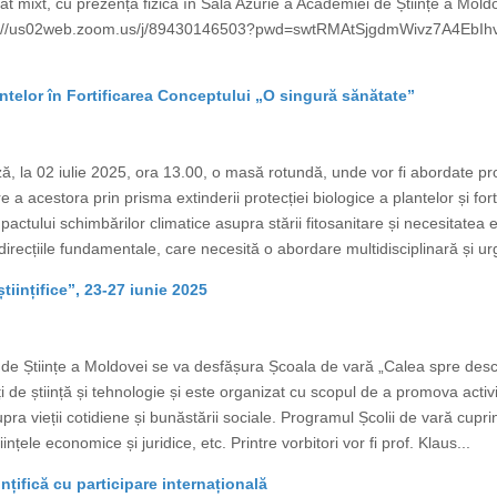
at mixt, cu prezență fizică în Sala Azurie a Academiei de Științe a Mo
ps://us02web.zoom.us/j/89430146503?pwd=swtRMAtSjgdmWivz7A4EbIhv
ntelor în Fortificarea Conceptului „O singură sănătate”
, la 02 iulie 2025, ora 13.00, o masă rotundă, unde vor fi abordate pr
e a acestora prin prisma extinderii protecției biologice a plantelor și fo
tului schimbărilor climatice asupra stării fitosanitare și necesitatea evide
irecțiile fundamentale, care necesită o abordare multidisciplinară și ur
tiințifice”, 23-27 iunie 2025
e Științe a Moldovei se va desfășura Școala de vară „Calea spre descope
ți de știință și tehnologie și este organizat cu scopul de a promova activi
supra vieții cotidiene și bunăstării sociale. Programul Școlii de vară cup
tiințele economice și juridice, etc. Printre vorbitori vor fi prof. Klaus...
ințifică cu participare internațională