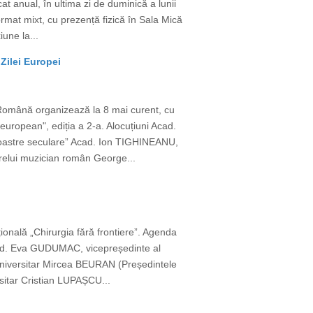
t anual, în ultima zi de duminică a lunii
ormat mixt, cu prezență fizică în Sala Mică
une la...
Zilei Europei
 Română organizează la 8 mai curent, cu
european", ediția a 2-a. Alocuțiuni Acad.
 noastre seculare” Acad. Ion TIGHINEANU,
relui muzician român George...
țională „Chirurgia fără frontiere”. Agenda
cad. Eva GUDUMAC, vicepreședinte al
or universitar Mircea BEURAN (Președintele
rsitar Cristian LUPAȘCU...