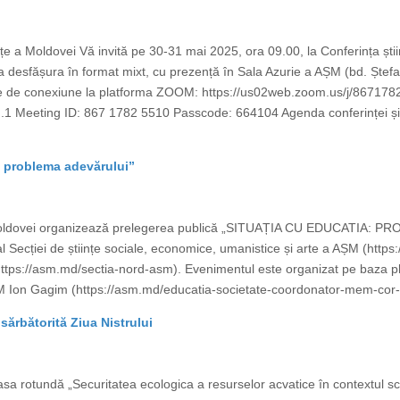
ințe a Moldovei Vă invită pe 30-31 mai 2025, ora 09.00, la Conferința știin
a desfășura în format mixt, cu prezență în Sala Azurie a AȘM (bd. Ștefan 
 de conexiune la platforma ZOOM: https://us02web.zoom.us/j/86717
ting ID: 867 1782 5510 Passcode: 664104 Agenda conferinței și ordin
: problema adevărului”
 Moldovei organizează prelegerea publică „SITUAȚIA CU EDUCATIA: PR
Secției de științe sociale, economice, umanistice și arte a AȘM (https
 (https://asm.md/sectia-nord-asm). Evenimentul este organizat pe baza pla
M Ion Gagim (https://asm.md/educatia-societate-coordonator-mem-cor-i
sărbătorită Ziua Nistrului
sa rotundă „Securitatea ecologica a resurselor acvatice în contextul sch