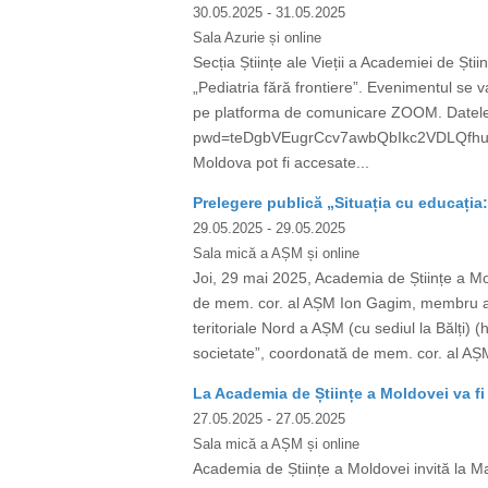
30.05.2025
- 31.05.2025
Sala Azurie și online
Secția Științe ale Vieții a Academiei de Ști
„Pediatria fără frontiere”. Evenimentul se v
pe platforma de comunicare ZOOM. Datele
pwd=teDgbVEugrCcv7awbQbIkc2VDLQfhu.1 Mee
Moldova pot fi accesate...
Prelegere publică „Situația cu educația
29.05.2025
- 29.05.2025
Sala mică a AȘM și online
Joi, 29 mai 2025, Academia de Științe a
de mem. cor. al AȘM Ion Gagim, membru al 
teritoriale Nord a AȘM (cu sediul la Bălți)
societate”, coordonată de mem. cor. al AȘ
La Academia de Științe a Moldovei va fi 
27.05.2025
- 27.05.2025
Sala mică a AȘM și online
Academia de Științe a Moldovei invită la Ma