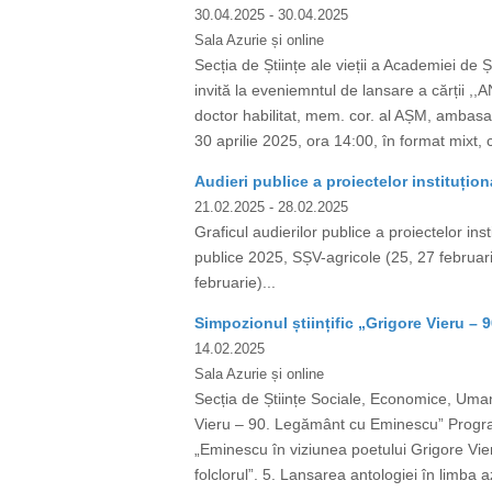
30.04.2025
- 30.04.2025
Sala Azurie și online
Secția de Științe ale vieții a Academiei de 
invită la eveniemntul de lansare a cărții 
doctor habilitat, mem. cor. al AȘM, ambasad
30 aprilie 2025, ora 14:00, în format mixt, 
Audieri publice a proiectelor instituțion
21.02.2025
- 28.02.2025
Graficul audierilor publice a proiectelor ins
publice 2025, SȘV-agricole (25, 27 februari
februarie)...
Simpozionul științific „Grigore Vieru 
14.02.2025
Sala Azurie și online
Secția de Științe Sociale, Economice, Umani
Vieru – 90. Legământ cu Eminescu” Program
„Eminescu în viziunea poetului Grigore Vieru
folclorul”. 5. Lansarea antologiei în limba