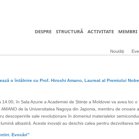
DESPRE
STRUCTURĂ
ACTIVITATE
MEMBRI
Noutăți
Eve
ază o întâlnire cu Prof. Hiroshi Amano, Laureat al Premiului Nobe
14.00, în Sala Azurie a Academiei de Științe a Moldovei va avea loc o în
shi AMANO de la Universitatea Nagoya din Japonia, membru de onoare al
ru descoperirile sale revoluționare în domeniul materialelor semicond
lumină albastră. Aceste inovații au deschis calea pentru dezvoltarea teh
tiri. Evocări”