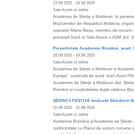
23.09.2025
- 23.09.2025
Sala Azurie și online
Academia de Științe a Moldovei, în partene
Muzicienilor din Republica Moldova, organi
sopranei Maria Bieșu, membru de onoare al
prezență fizică în Sala Azurie a AȘM (bd. Ș
Președintele Academiei Române, acad. I
18.09.2025
- 18.09.2025
Sala Azurie și online
Academia de Științe a Moldovei și Academia
Europa”, susținută de acad. Ioan-Aurel PO
Academiei de Științe a Moldovei (bd. Ștefan 
Românii și creștinătatea după căderea Bizan
ȘEDINȚA FESTIVĂ dedicată Sărbătorii Na
31.08.2025
- 31.08.2025
Sala Azurie și online
Academia Română și Academia de Științe a 
conformitate cu Planul de acțiuni comune ac