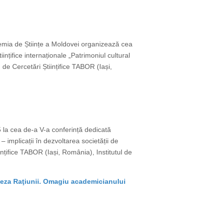
cademia de Științe a Moldovei organizează cea
ințifice internaționale „Patrimoniul cultural
 de Cercetări Științifice TABOR (Iași,
25 la cea de-a V-a conferință dedicată
 – implicații în dezvoltarea societății de
nțifice TABOR (Iași, România), Institutul de
eneza Raţiunii. Omagiu academicianului