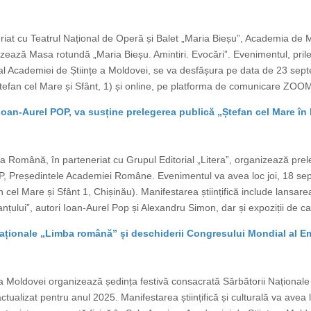
riat cu Teatrul Național de Operă și Balet „Maria Bieșu”, Academia de M
zează Masa rotundă „Maria Bieșu. Amintiri. Evocări”. Evenimentul, prile
 Academiei de Științe a Moldovei, se va desfășura pe data de 23 septe
tefan cel Mare și Sfânt, 1) și online, pe platforma de comunicare ZOOM. 
oan-Aurel POP, va susține prelegerea publică „Ștefan cel Mare în
 Română, în parteneriat cu Grupul Editorial „Litera”, organizează prel
P, Președintele Academiei Române. Evenimentul va avea loc joi, 18 sep
cel Mare și Sfânt 1, Chișinău). Manifestarea științifică include lansare
țului”, autori Ioan-Aurel Pop și Alexandru Simon, dar și expoziții de car
ționale „Limba română” și deschiderii Congresului Mondial al Emi
Moldovei organizează ședința festivă consacrată Sărbătorii Național
tualizat pentru anul 2025. Manifestarea științifică și culturală va avea