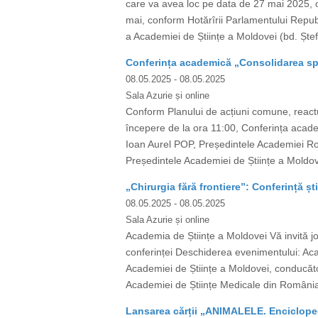
care va avea loc pe data de 27 mai 2025, or
mai, conform Hotărîrii Parlamentului Republ
a Academiei de Științe a Moldovei (bd. Ștef
Conferința academică „Consolidarea spa
08.05.2025
- 08.05.2025
Sala Azurie și online
Conform Planului de acțiuni comune, react
începere de la ora 11:00, Conferința academ
Ioan Aurel POP, Președintele Academiei Rom
Președintele Academiei de Științe a Moldo
„Chirurgia fără frontiere”: Conferință ști
08.05.2025
- 08.05.2025
Sala Azurie și online
Academia de Științe a Moldovei Vă invită joi
conferinței Deschiderea evenimentului: A
Academiei de Științe a Moldovei, conducător 
Academiei de Științe Medicale din România)
Lansarea cărții „ANIMALELE. Encicloped