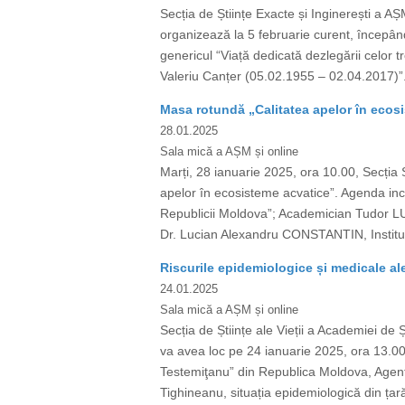
Secția de Științe Exacte și Inginerești a AȘ
organizează la 5 februarie curent, începân
genericul “Viață dedicată dezlegării celor 
Valeriu Canțer (05.02.1955 – 02.04.2017)”. 
Masa rotundă „Calitatea apelor în ecos
28.01.2025
Sala mică a AȘM și online
Marți, 28 ianuarie 2025, ora 10.00, Secția Ș
apelor în ecosisteme acvatice”. Agenda in
Republicii Moldova”; Academician Tudor LUP
Dr. Lucian Alexandru CONSTANTIN, Institutu
Riscurile epidemiologice și medicale a
24.01.2025
Sala mică a AȘM și online
Secția de Științe ale Vieții a Academiei d
va avea loc pe 24 ianuarie 2025, ora 13.00
Testemiţanu” din Republica Moldova, Agenț
Tighineanu, situația epidemiologică din țară 