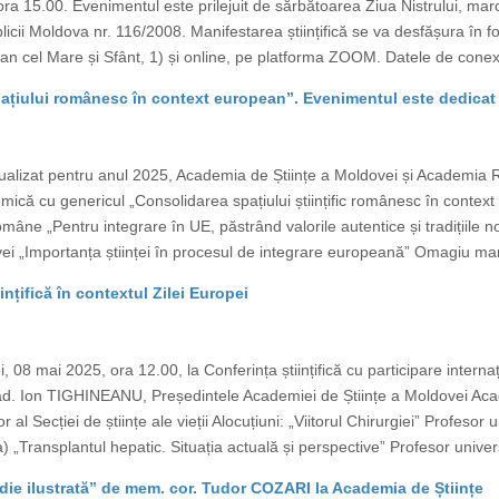
a 15.00. Evenimentul este prilejuit de sărbătoarea Ziua Nistrului, marca
icii Moldova nr. 116/2008. Manifestarea științifică se va desfășura în f
an cel Mare și Sfânt, 1) și online, pe platforma ZOOM. Datele de conexi
țiului românesc în context european”. Evenimentul este dedicat 
ualizat pentru anul 2025, Academia de Științe a Moldovei și Academia
ică cu genericul „Consolidarea spațiului științific românesc în context 
âne „Pentru integrare în UE, păstrând valorile autentice și tradițiile
vei „Importanța științei în procesul de integrare europeană” Omagiu ma
ințifică în contextul Zilei Europei
, 08 mai 2025, ora 12.00, la Conferința științifică cu participare interna
cad. Ion TIGHINEANU, Președintele Academiei de Științe a Moldovei A
al Secției de științe ale vieții Alocuțiuni: „Viitorul Chirurgiei” Profes
 „Transplantul hepatic. Situația actuală și perspective” Profesor unive
ie ilustrată” de mem. cor. Tudor COZARI la Academia de Științe