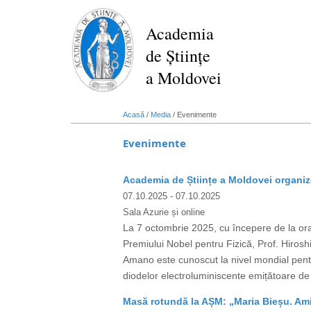
Mergi
la
Academia
conţinutul
de Științe
principal
a Moldovei
Acasă
/
Media
/
Evenimente
Evenimente
Academia de Științe a Moldovei organize
07.10.2025
- 07.10.2025
Sala Azurie și online
La 7 octombrie 2025, cu începere de la ora 
Premiului Nobel pentru Fizică, Prof. Hiro
Amano este cunoscut la nivel mondial pent
diodelor electroluminiscente emițătoare de 
Masă rotundă la AȘM: „Maria Bieșu. Amin