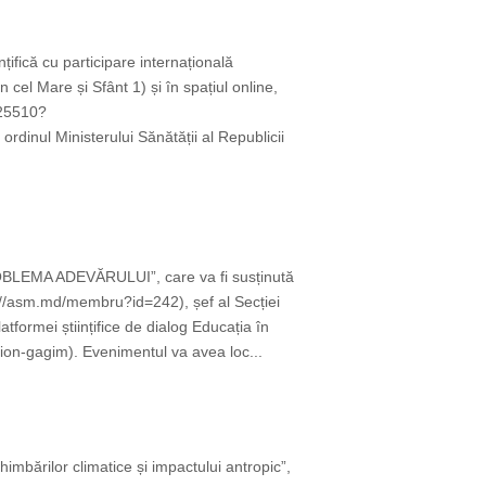
țifică cu participare internațională
cel Mare și Sfânt 1) și în spațiul online,
825510?
ul Ministerului Sănătății al Republicii
OBLEMA ADEVĂRULUI”, care va fi susținută
://asm.md/membru?id=242), șef al Secției
tformei științifice de dialog Educația în
on-gagim). Evenimentul va avea loc...
imbărilor climatice și impactului antropic”,