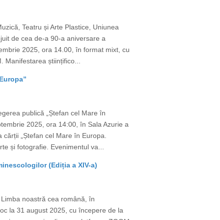
uzică, Teatru și Arte Plastice, Uniunea
juit de cea de-a 90-a aniversare a
mbrie 2025, ora 14.00, în format mixt, cu
Manifestarea științifico...
 Europa”
egerea publică „Ștefan cel Mare în
tembrie 2025, ora 14:00, în Sala Azurie a
a cărții „Ștefan cel Mare în Europa.
te și fotografie. Evenimentul va...
nescologilor (Ediția a XIV-a)
e Limba noastră cea română, în
 loc la 31 august 2025, cu începere de la