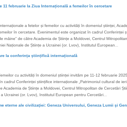
 11 februarie la Ziua Internațională a femeilor în cercetare
 Internaționale a fetelor și femeilor cu activități în domeniul științei, A
emeilor în cercetare. Evenimentul este organizat în cadrul Conferinței ști
ii de mâine” de către Academia de Științe a Moldovei, Centrul Mitropolitan
ei Naționale de Științe a Ucrainei (or. Lvov), Institutul European...
re la conferința științifică internațională
i femeilor cu activități în domeniul științei invităm pe 11-12 februarie 20
 cadrul Conferinței științifice internaționale „Patrimoniul cultural de ieri
 Academia de Științe a Moldovei, Centrul Mitropolitan de Cercetări Știi
a Ucrainei (or. Lvov), Institutul European pentru Cercetări...
igme eterne ale civilizaţiei: Geneza Universului, Geneza Lumii şi G