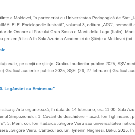
Științe a Moldovei, în parteneriat cu Universitatea Pedagogică de Stat ,
,,ANIMALELE. Enciclopedie ilustrată”, volumul 3, editura „ARC”, semnată
or de Onoare al Parcului Gran Sasso e Monti della Laga (Italia). Manife
cu prezență fizică în Sala Azurie a Academiei de Științe a Moldovei (bd. 
ale
tituționale, pe secții de științe: Graficul audierilor publice 2025, SȘV-med
e) Graficul audierilor publice 2025, SȘEI (26, 27 februarie) Graficul au
– 90. Legământ cu Eminescu”
stice și Arte organizează, în data de 14 februarie, ora 11.00, Sala Azur
ul Simpozionului: 1. Cuvânt de deschidere – acad. Ion Tighineanu, p
”; 3. Mem. cor. Ion Hadârcă „Grigore Vieru sau universalitatea naționalul
 azeră „Grigore Vieru. Cântecul acului”, Iynǝnin Nǝgmesi, Baku, 2025. În 