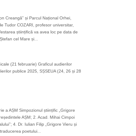
,Ion Creangă” și Parcul Național Orhei,
 de Tudor COZARI, profesor universitar,
starea științifică va avea loc pe data de
Ștefan cel Mare și...
icale (21 februarie) Graficul audierilor
dierilor publice 2025, SȘSEUA (24, 26 și 28
ie a AȘM Simpozionul științific „Grigore
reședintele AȘM; 2. Acad. Mihai Cimpoi
ui”; 4. Dr. Iulian Filip „Grigore Vieru și
traducerea poetului...