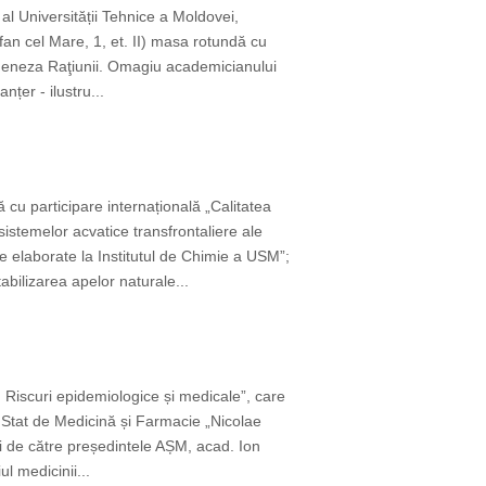
 al Universității Tehnice a Moldovei,
fan cel Mare, 1, et. II) masa rotundă cu
i Geneza Raţiunii. Omagiu academicianului
țer - ilustru...
ă cu participare internațională „Calitatea
stemelor acvatice transfrontaliere ale
 elaborate la Institutul de Chimie a USM”;
bilizarea apelor naturale...
 Riscuri epidemiologice și medicale”, care
 Stat de Medicină și Farmacie „Nicolae
 de către președintele AȘM, acad. Ion
l medicinii...