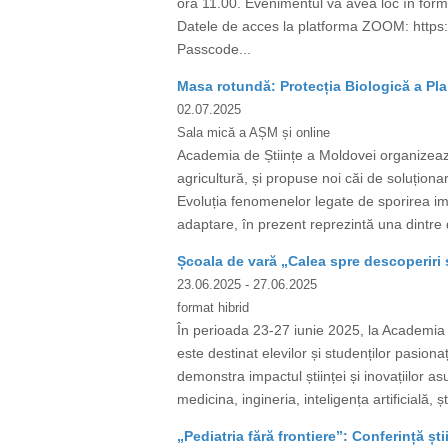
ora 11.00. Evenimentul va avea loc în form
Datele de acces la platforma ZOOM: htt
Passcode...
Masa rotundă: Protecția Biologică a Pla
02.07.2025
Sala mică a AȘM și online
Academia de Științe a Moldovei organizează
agricultură, și propuse noi căi de soluționar
Evoluția fenomenelor legate de sporirea impac
adaptare, în prezent reprezintă una dintre d
Școala de vară „Calea spre descoperiri ș
23.06.2025
- 27.06.2025
format hibrid
În perioada 23-27 iunie 2025, la Academia d
este destinat elevilor și studenților pasiona
demonstra impactul științei și inovațiilor a
medicina, ingineria, inteligența artificială, ș
„Pediatria fără frontiere”: Conferință ști