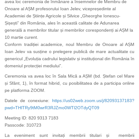
avea loc ceremonia de înmânare a însemnelor de Membru de
Onoare al AȘM profesorului Ioan Jelev, vicepreședinte al
Academiei de Științe Agricole și Silvice „Gheorghe Ionescu-
Șișești” din România, ales în această calitate de Adunarea
generală a membrilor titular și membrilor corespondenți ai AȘM la
10 martie curent.
Conform tradiției academice, noul Membru de Onoare al AȘM
Ioan Jelev va susține o prelegere publică de mare actualitate cu
genericul „Evoluția cadrului legislativ și instituțional din România în
domeniul protecției mediului”.
Ceremonia va avea loc în Sala Mică a AȘM (bd. Ștefan cel Mare
și Sfânt, 1), în format hibrid, cu posibilitatea de a participa online
pe platforma ZOOM.
Datele de conexiune:
https://us02web.zoom.us/j/82093137183?
pwd=THlTRy9tM0wrR3RJZmo0WTl2OTdyQT09
Meeting ID: 820 9313 7183
Passcode: 310723
La eveniment sunt invitați membrii titulari și membrii