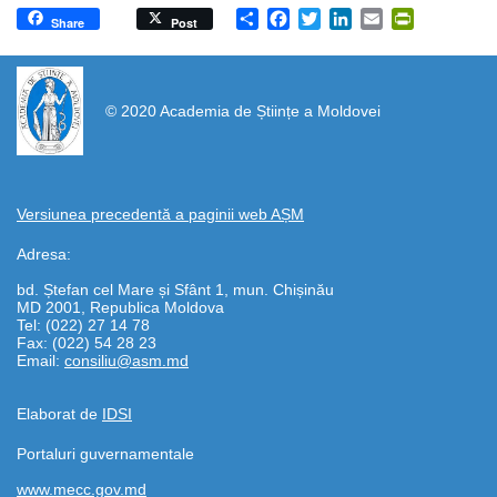
Share
Facebook
Twitter
LinkedIn
Email
PrintFrien
Share
Post
https://propletenie.ru/
© 2020 Academia de Științe a Moldovei
Versiunea precedentă a paginii web AȘM
Adresa:
bd. Ștefan cel Mare și Sfânt 1, mun. Chișinău
MD 2001, Republica Moldova
Tel: (022) 27 14 78
Fax: (022) 54 28 23
Email:
consiliu@asm.md
Elaborat de
IDSI
Portaluri guvernamentale
www.mecc.gov.md