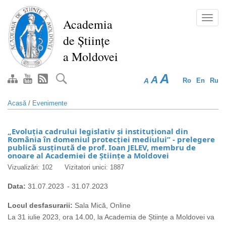
Mergi
la
Toggl
Academia
conţinutul
navig
de Științe
principal
a Moldovei
A
A
A
Ro
En
Ru
Acasă
/
Evenimente
„Evoluția cadrului legislativ și instituțional din
România în domeniul protecției mediului” - prelegere
publică susținută de prof. Ioan JELEV, membru de
onoare al Academiei de Științe a Moldovei
Vizualizări: 102
Vizitatori unici: 1887
Data:
31.07.2023
-
31.07.2023
Locul desfasurarii:
Sala Mică, Online
La 31 iulie 2023, ora 14.00, la Academia de Științe a Moldovei va