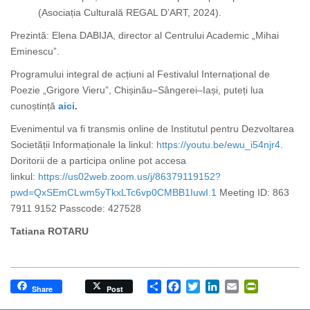
(Asociația Culturală REGAL D’ART, 2024).
Prezintă: Elena DABIJA, director al Centrului Academic „Mihai
Eminescu”.
Programului integral de acțiuni al Festivalul Internațional de
Poezie „Grigore Vieru”, Chișinău–Sângerei–Iași, puteți lua
cunoștință
aici
.
Evenimentul va fi transmis online de Institutul pentru Dezvoltarea
Societății Informaționale la linkul:
https://youtu.be/ewu_i54njr4
.
Doritorii de a participa online pot accesa
linkul:
https://us02web.zoom.us/j/86379119152?
pwd=QxSEmCLwm5yTkxLTc6vp0CMBB1IuwI.1
Meeting ID: 863
7911 9152 Passcode: 427528
Tatiana ROTARU
Share
Facebook
Twitter
LinkedIn
Email
PrintFrien
Share
Post