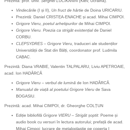
Prezintă: prof. univ.
Serghei LUCIKANIN
(Kiev, Ucraina).
Vindecările
(I și II),
Un fruct de hârtie
de Doina URICARIU.
Prezintă: Daniel CRISTEA-ENACHE și acad. Mihai CIMPOI.
Grigore Vieru, poetul arhetipurilor
de Mihai CIMPOI.
Grigore Vieru. Poezia ca strigăt existențial
de Daniel
CORBU.
CLEPSYDRES – Grigore Vieru,
traduceri ale studenților
Universității de Stat din Bălți, coordonator prof. Ludmila
CABAC.
Prezintă: Diana VRABIE, Valentin TALPALARU, Liviu APETROAIE,
acad. Ion HADÂRCĂ
Grigore Vieru – verbul de lumină
de Ion HADÂRCĂ.
Manualul de viață al poetului Grigore Vieru
de Sava
BOGASIU.
Prezintă: acad. Mihai CIMPOI, dr. Gheorghe COLȚUN
Ediție bibliofilă
Grigore VIERU – Strigăt șoptit:
Poeme și
audio book cu versuri în lectura autorului; prefață de acad.
Mihai Cimpoi; lucrare de metaloplastie pe coperta I