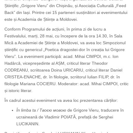
Științific „Grigore Vieru” din Chișinău, și Asociația Culturală „Feed
Back” din Iași. Printre cei 15 parteneri susținători ai evenimentului
este și Academia de Științe a Moldovei.
Conform Programului de acțiuni, în prima zi de lucru a
Festivalului, marți, 28 mai, cu începere de la ora 14.30, în Sala
Mică a Academiei de Științe a Moldovei, va avea loc Simpozionul
științific cu genericul „Poetica dragostei-dor în creația lui Grigore
Vieru”. La eveniment participă: acad. Mihai CIMPOI, m.c. Ion
Hadârcă, vicepreședinte al AȘM, criticul literar Theodor
CODREANU, scriitoarea Doina URICARIU, criticul literar Daniel
CRISTEA-ENACHE, dr. în filologie, scriitorul Iulian FILIP, dr. în
filologie Mariana COCIERU. Moderator: acad. Mihai CIMPOI, critic
și istoric literar.
În cadrul acestui eveniment va avea loc prezentarea cărților:
În limba ta / Твоєю мовою
de Grigore Vieru, traducere în
ucraineană de Vladimir POIATĂ, prefață de Serghei
LUCIKANIN.