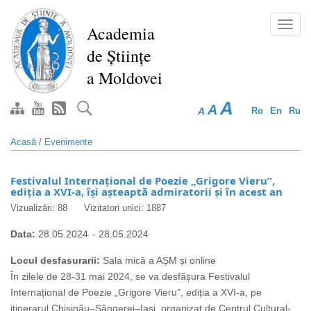
Mergi
la
Toggl
Academia
conţinutul
navig
de Științe
principal
a Moldovei
A
A
A
Ro
En
Ru
Acasă
/
Evenimente
Festivalul Internațional de Poezie „Grigore Vieru”,
ediția a XVI-a, își așteaptă admiratorii și în acest an
Vizualizări: 88
Vizitatori unici: 1887
Data:
28.05.2024
-
28.05.2024
Locul desfasurarii:
Sala mică a AȘM și online
În zilele de 28-31 mai 2024, se va desfășura Festivalul
Internațional de Poezie „Grigore Vieru”, ediția a XVI-a, pe
itinerarul Chișinău–Sângerei–Iași, organizat de Centrul Cultural-