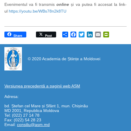
Evenimentul va fi transmis
online
și va putea fi accesat la link-
ul
https://youtu.be/WBs78n2k8TU
Share
Facebook
Twitter
LinkedIn
Email
PrintFrien
Share
Post
https://propletenie.ru/
© 2020 Academia de Științe a Moldovei
Versiunea precedentă a paginii web AȘM
Adresa:
bd. Ștefan cel Mare și Sfânt 1, mun. Chișinău
MD 2001, Republica Moldova
Tel: (022) 27 14 78
Fax: (022) 54 28 23
Email:
consiliu@asm.md