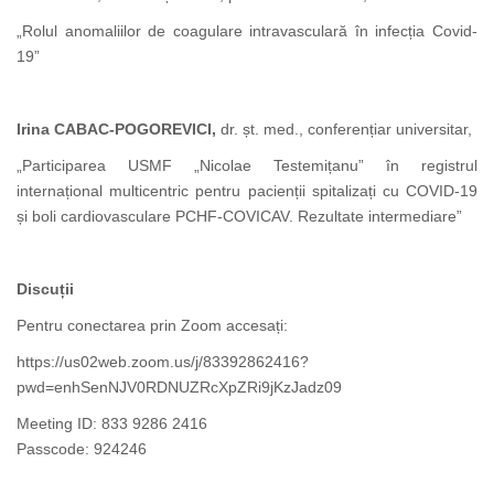
„Rolul anomaliilor de coagulare intravasculară în infecția Covid-
19”
Irina CABAC-POGOREVICI,
dr. șt. med., conferențiar universitar,
„Participarea USMF „Nicolae Testemițanu” în registrul
internațional multicentric pentru pacienții spitalizați cu COVID-19
și boli cardiovasculare PCHF-COVICAV. Rezultate intermediare”
Discuții
Pentru conectarea prin Zoom accesați:
https://us02web.zoom.us/j/83392862416?
pwd=enhSenNJV0RDNUZRcXpZRi9jKzJadz09
Meeting ID: 833 9286 2416
Passcode: 924246