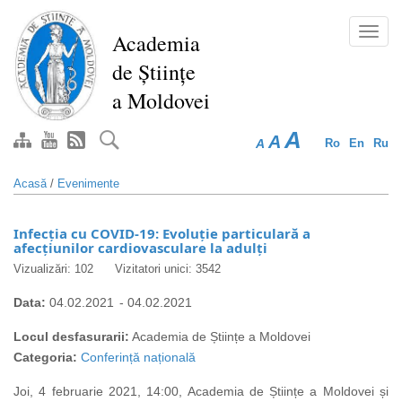
Mergi
la
Toggl
Academia
conţinutul
navig
de Științe
principal
a Moldovei
A
A
A
Ro
En
Ru
Acasă
/
Evenimente
Infecția cu COVID-19: Evoluție particulară a
afecțiunilor cardiovasculare la adulți
Vizualizări: 102
Vizitatori unici: 3542
Data:
04.02.2021
-
04.02.2021
Locul desfasurarii:
Academia de Științe a Moldovei
Categoria:
Conferință națională
Joi, 4 februarie 2021, 14:00, Academia de Științe a Moldovei și