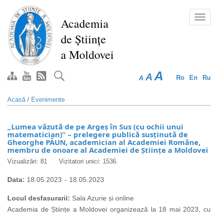
Mergi
la
Toggl
Academia
conţinutul
navig
de Științe
principal
a Moldovei
A
A
A
Ro
En
Ru
Acasă
/
Evenimente
„Lumea văzută de pe Argeș în Sus (cu ochii unui
matematician)” – prelegere publică susținută de
Gheorghe PĂUN, academician al Academiei Române,
membru de onoare al Academiei de Științe a Moldovei
Vizualizări: 81
Vizitatori unici: 1536
Data:
18.05.2023
-
18.05.2023
Locul desfasurarii:
Sala Azurie și online
Academia de Științe a Moldovei organizează la 18 mai 2023, cu