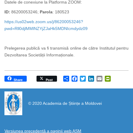
Datele de conexiune la Platforma ZOOM:
ID:
86200053246;
Parola
: 180523
https://us02web.zoom.us/j/86200053246?
pwd=Rll0djlMMlNZYjZJaHk5MDNIcmdydz09
Prelegerea publică va fi transmisă online de către Institutul pentru
Dezvoltarea Societății Informaționale.
Share
Facebook
Twitter
LinkedIn
Email
PrintFrien
Share
Post
https://propletenie.ru/
© 2020 Academia de Științe a Moldovei
Versiunea precedentă a paginii web AȘM