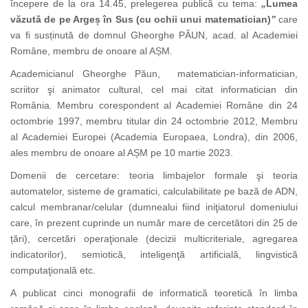
începere de la ora 14.45, prelegerea publică cu tema:
„
Lumea
văzută de pe Argeș în Sus (cu ochii unui matematician)
”
care
va fi susținută de domnul Gheorghe PĂUN, acad. al Academiei
Române, membru de onoare al AȘM.
Academicianul Gheorghe Păun,
matematician-informatician,
scriitor şi animator cultural, cel mai citat informatician din
România
.
Membru corespondent al Academiei Române din 24
octombrie 1997, membru titular din 24 octombrie 2012, Membru
al Academiei Europei (Academia Europaea, Londra), din 2006,
ales membru de onoare al AȘM pe 10 martie 2023.
Domenii de cercetare: teoria limbajelor formale şi teoria
automatelor, sisteme de gramatici, calculabilitate pe bază de ADN,
calcul membranar/celular (dumnealui fiind iniţiatorul domeniu­lui
care, în prezent cuprinde un număr mare de cercetători din 25 de
țări), cercetări operaţionale (decizii multicriteriale, agregarea
indicatorilor), semiotică, inteligenţă artificială, lingvistică
computaţională etc.
A publicat cinci monografii de informatică teoretică în limba