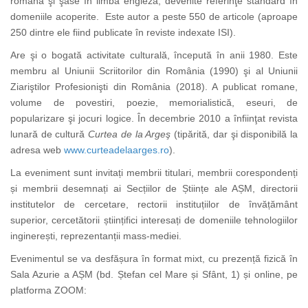
română şi şase în limba engleză, devenite referinţe standard în
domeniile acoperite.
Este autor a peste 550 de articole (aproape
250 dintre ele fiind publicate în reviste indexate ISI)
.
Are şi o bogată activitate culturală, începută în anii 1980. Este
membru al Uniunii Scriitorilor din România (1990) şi al Uniunii
Ziariştilor Profesionişti din România (2018). A publicat romane,
volume de povestiri, poezie, memorialistică, eseuri, de
popularizare şi jocuri logice. În decembrie 2010 a înfiinţat revista
lunară de cultură
Curtea de la Argeş
(tipărită, dar şi disponibilă la
adresa web
www.curteadelaarges.ro
).
La eveniment sunt invitați membrii titulari, membrii corespondenți
și membrii desemnați ai Secțiilor de Științe ale AȘM, directorii
institutelor de cercetare, rectorii instituțiilor de învățământ
superior, cercetătorii științifici interesați de domeniile tehnologiilor
inginerești, reprezentanții mass-mediei.
Evenimentul se va desfășura în format mixt, cu prezență fizică în
Sala Azurie a AȘM (bd. Ștefan cel Mare și Sfânt, 1) și online, pe
platforma ZOOM: