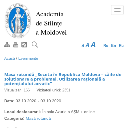
Mergi
la
Toggl
Academia
conţinutul
navig
de Științe
principal
a Moldovei
A
A
A
Ro
En
Ru
Acasă
/
Evenimente
Masa rotundă „Seceta în Republica Moldova – căile de
soluţionare a problemei. Utilizarea raţională a
potenţialului acvatic”
Vizualizări: 166
Vizitatori unici: 2351
Data:
03.10.2020
-
03.10.2020
Locul desfasurarii:
În sala Azurie a AŞM + online
Categoria:
Masă rotundă