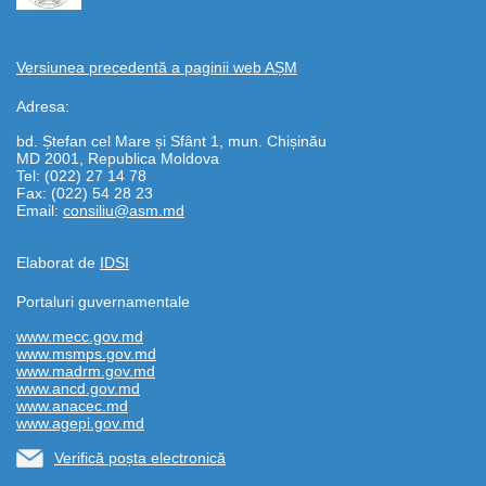
Versiunea precedentă a paginii web AȘM
Adresa:
bd. Ștefan cel Mare și Sfânt 1, mun. Chișinău
MD 2001, Republica Moldova
Tel: (022) 27 14 78
Fax: (022) 54 28 23
Email:
consiliu@asm.md
Elaborat de
IDSI
Portaluri guvernamentale
www.mecc.gov.md
www.msmps.gov.md
www.madrm.gov.md
www.ancd.gov.md
www.anacec.md
www.agepi.gov.md
Verifică poșta electronică