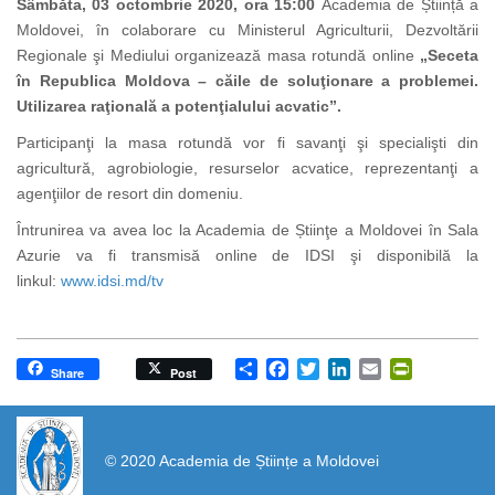
Sâmbăta, 03 octombrie 2020, ora 15:00
Academia de Știință a
Moldovei, în colaborare cu Ministerul Agriculturii, Dezvoltării
Regionale şi Mediului organizează masa rotundă online
„Seceta
în Republica Moldova – căile de soluţionare a problemei.
Utilizarea raţională a potenţialului acvatic”.
Participanţi la masa rotundă vor fi savanţi şi specialişti din
agricultură, agrobiologie, resurselor acvatice, reprezentanţi a
agenţiilor de resort din domeniu.
Întrunirea va avea loc la Academia de Știinţe a Moldovei în Sala
Azurie va fi transmisă online de IDSI şi disponibilă la
linkul:
www.idsi.md/tv
Share
Facebook
Twitter
LinkedIn
Email
PrintFrien
Share
Post
https://propletenie.ru/
© 2020 Academia de Științe a Moldovei