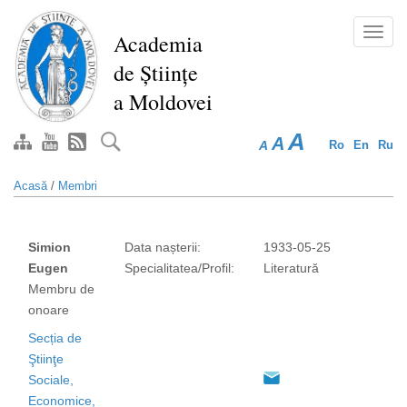
Mergi
la
Toggl
Academia
conţinutul
navig
de Științe
principal
a Moldovei
A
A
A
Ro
En
Ru
Acasă
/
Membri
Simion
Data nașterii:
1933-05-25
Eugen
Specialitatea/Profil:
Literatură
Membru de
onoare
Secția de
Ştiinţe
Sociale,
Economice,