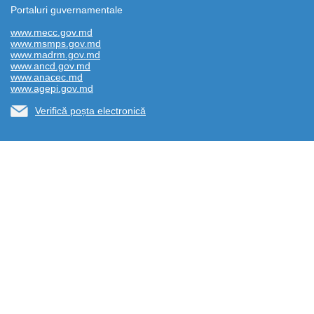
Portaluri guvernamentale
www.mecc.gov.md
www.msmps.gov.md
www.madrm.gov.md
www.ancd.gov.md
www.anacec.md
www.agepi.gov.md
Verifică poșta electronică