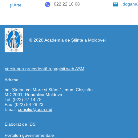
022 22 16 08
dogamu
şi Arte
https://propletenie.ru/
© 2020 Academia de Științe a Moldovei
Versiunea precedentă a paginii web AȘM
Adresa:
bd. Ștefan cel Mare și Sfânt 1, mun. Chișinău
MD 2001, Republica Moldova
Tel: (022) 27 14 78
Fax: (022) 54 28 23
Email:
consiliu@asm.md
Elaborat de
IDSI
Portaluri guvernamentale