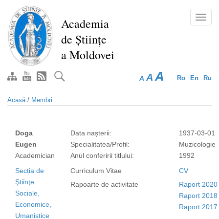
Mergi
la
Toggl
Academia
conţinutul
navig
de Științe
principal
a Moldovei
A
A
A
Ro
En
Ru
Acasă
/
Membri
Doga
Data nașterii:
1937-03-01
Eugen
Specialitatea/Profil:
Muzicologie
Academician
Anul conferirii titlului:
1992
Secția de
Curriculum Vitae
CV
Ştiinţe
Rapoarte de activitate
Raport 2020
Sociale,
Raport 2018
Economice,
Raport 2017
Umanistice