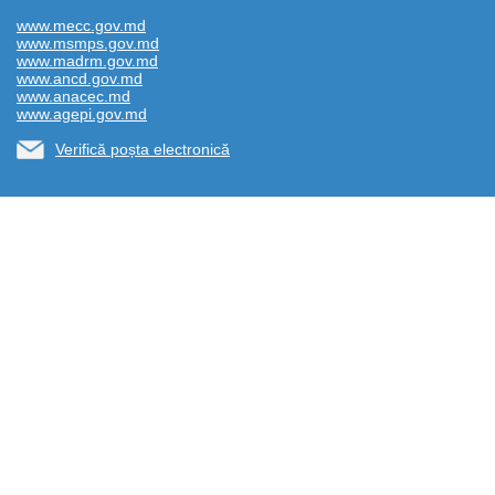
www.mecc.gov.md
www.msmps.gov.md
www.madrm.gov.md
www.ancd.gov.md
www.anacec.md
www.agepi.gov.md
Verifică poșta electronică