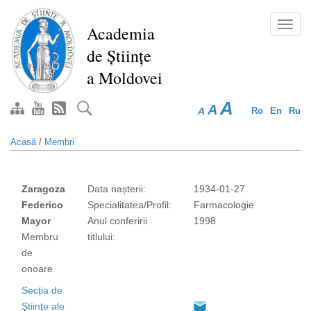
Mergi
la
Toggl
Academia
conţinutul
navig
de Științe
principal
a Moldovei
A
A
A
Ro
En
Ru
Acasă
/
Membri
Zaragoza
Data nașterii:
1934-01-27
Federico
Specialitatea/Profil:
Farmacologie
Mayor
Anul conferirii
1998
Membru
titlului:
de
onoare
Secția de
Ştiinţe ale