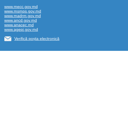
www.mecc.gov.md
www.msmps.gov.md
www.madrm.gov.md
www.ancd.gov.md
www.anacec.md
www.agepi.gov.md
Verifică poșta electronică