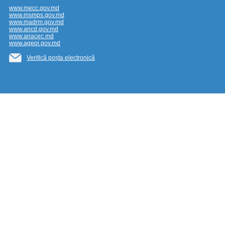
www.mecc.gov.md
www.msmps.gov.md
www.madrm.gov.md
www.ancd.gov.md
www.anacec.md
www.agepi.gov.md
Verifică poșta electronică