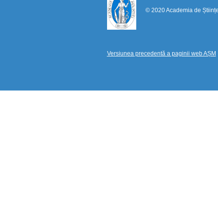
© 2020 Academia de Științ
Versiunea precedentă a paginii web AȘM