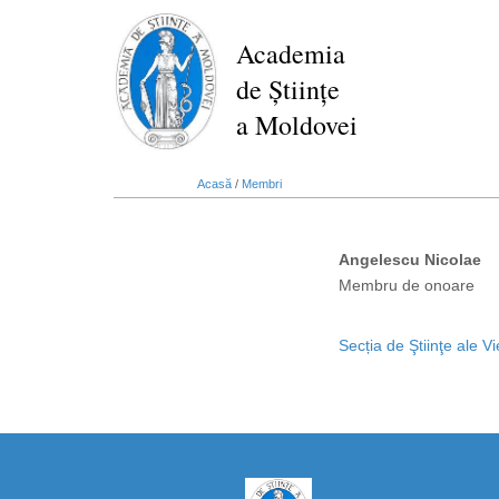
Mergi
la
Academia
conţinutul
de Științe
principal
a Moldovei
Acasă
/
Membri
Angelescu Nicolae
Membru de onoare
Secția de Ştiinţe ale Vie