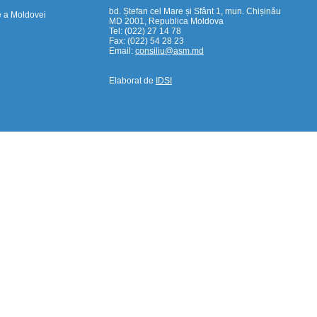
bd. Ștefan cel Mare și Sfânt 1, mun. Chișinău
e a Moldovei
MD 2001, Republica Moldova
Tel: (022) 27 14 78
Fax: (022) 54 28 23
Email:
consiliu@asm.md
Elaborat de
IDSI