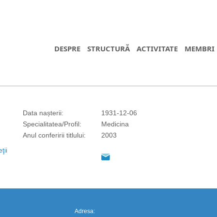
DESPRE
STRUCTURĂ
ACTIVITATE
MEMBRI
Data nașterii:
1931-12-06
Specialitatea/Profil:
Medicina
https://propletenie.ru/
Anul conferirii titlului:
2003
ţii
Adresa: