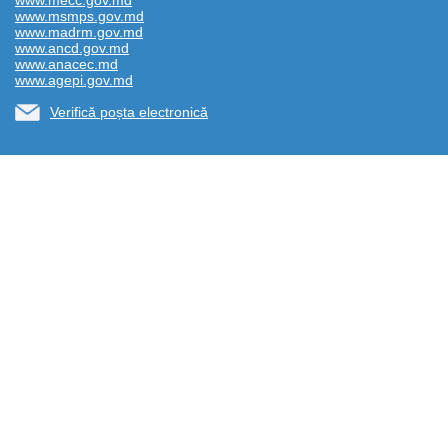
www.mecc.gov.md
www.msmps.gov.md
www.madrm.gov.md
www.ancd.gov.md
www.anacec.md
www.agepi.gov.md
Verifică poșta electronică