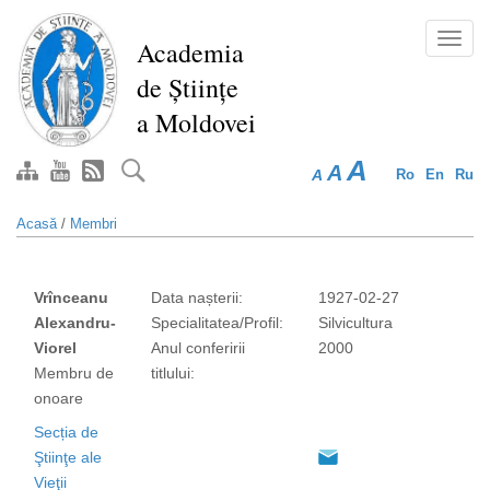
Mergi
la
Toggl
Academia
conţinutul
navig
de Științe
principal
a Moldovei
A
A
A
Ro
En
Ru
Acasă
/
Membri
Vrînceanu
Data nașterii:
1927-02-27
Alexandru-
Specialitatea/Profil:
Silvicultura
Viorel
Anul conferirii
2000
Membru de
titlului:
onoare
Secția de
Ştiinţe ale
Vieţii