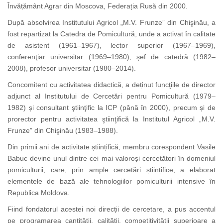
Învățământ Agrar din Moscova, Federația Rusă din 2000.
După absolvirea Institutului Agricol „M.V. Frunze” din Chişinău, a
fost repartizat la Catedra de Pomicultură, unde a activat în calitate
de asistent (1961–1967), lector superior (1967–1969),
conferenţiar universitar (1969–1980), şef de catedră (1982–
2008), profesor universitar (1980–2014).
Concomitent cu activitatea didactică, a deținut funcţiile de director
adjunct al Institutului de Cercetări pentru Pomicultură (1979–
1982) și consultant ştiinţific la ICP (până în 2000), precum și de
prorector pentru activitatea ştiinţifică la Institutul Agricol „M.V.
Frunze” din Chişinău (1983–1988).
Din primii ani de activitate științifică, membru corespondent Vasile
Babuc devine unul dintre cei mai valoroși cercetători în domeniul
pomiculturii, care, prin ample cercetări științifice, a elaborat
elementele de bază ale tehnologiilor pomiculturii intensive în
Republica Moldova.
Fiind fondatorul acestei noi direcții de cercetare, a pus accentul
pe programarea cantităţii, calităţii, competitivităţii superioare a