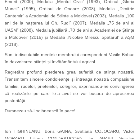
Emerit (2000), Medalia „Meritul Civic” (1993), Ordinul „Gloria
Muncii” (1995), Ordinul de Onoare (2008), Medalia „Dimitrie
Cantemir” a Academiei de Științe a Moldovei (2003), Medalia „100
ani de la nașterea lui Gh. Rudi” (2007), Medalia „75 de ani ai
UASM” (2008), Medalia jubiliară „70 de ani ai Academiei de Științe
a Moldovei” (2016) și Medalia „Nicolae Milescu Spătarul” a AȘM
(2018).
Sunt indiscutabile meritele membrului corespondent Vasile Babuc
în dezvoltarea științei și învățământului agricol.
Regretăm profund pierderea grea suferită de știința noastră.
Transmitem sincere condoleanțe și întreaga noastră compasiune
familiei, rudelor, prietenilor, colegilor, exprimându-ne convingerea
că realizările pe care le-a avut se vor bucura de aprecierea
posterității.
Dumnezeu să-l odihnească în pace!
Ion TIGHINEANU, Boris GAINA, Svetlana COJOCARU, Victor
MORARU, Liliana CONDRATICOVA, Ion ABABII, Serafim