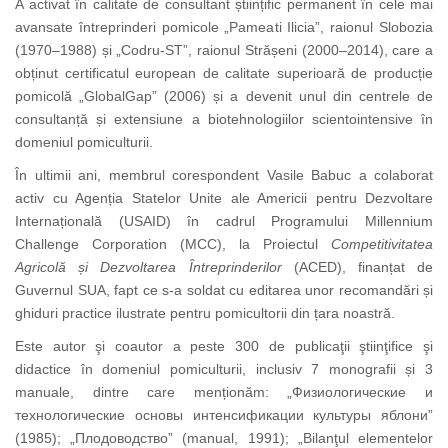
A activat în calitate de consultant științific permanent în cele mai
avansate întreprinderi pomicole „Pameati Ilicia”, raionul Slobozia
(1970–1988) și „Codru-ST”, raionul Strășeni (2000–2014), care a
obținut certificatul european de calitate superioară de producție
pomicolă „GlobalGap” (2006) și a devenit unul din centrele de
consultanță și extensiune a biotehnologiilor scientointensive în
domeniul pomiculturii.
În ultimii ani, membrul corespondent Vasile Babuc a colaborat
activ cu Agenția Statelor Unite ale Americii pentru Dezvoltare
Internațională (USAID) în cadrul Programului Millennium
Challenge Corporation (MCC), la Proiectul
Competitivitatea
Agricolă și Dezvoltarea Întreprinderilor
(ACED), finanțat de
Guvernul SUA, fapt ce s-a soldat cu editarea unor recomandări și
ghiduri practice ilustrate pentru pomicultorii din țara noastră.
Este autor şi coautor a peste 300 de publicaţii ştiinţifice şi
didactice în domeniul pomiculturii, inclusiv 7 monografii și 3
manuale, dintre care menționăm: „
Физиологические
и
технологические
основы
интенсификации
культуры
яблони
”
(1985); „
Плодоводство
” (manual, 1991); „Bilanţul elementelor