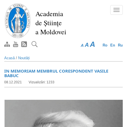
Mergi
la
Toggl
Academia
conţinutul
navig
de Științe
principal
a Moldovei
A
A
A
Ro
En
Ru
Acasă
/
Noutăți
IN MEMORIAM MEMBRUL CORESPONDENT VASILE
BABUC
08.12.2021
Vizualizări: 1233