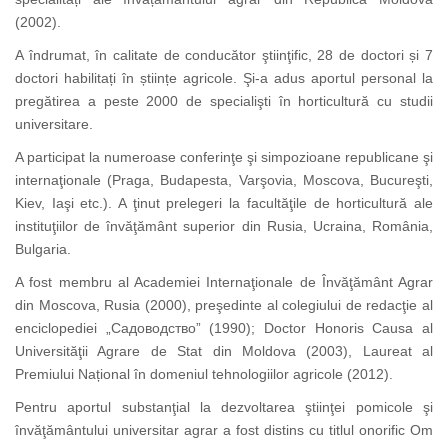
(2002).
A îndrumat, în calitate de conducător ştiinţific, 28 de doctori și 7
doctori habilitați în științe agricole. Şi-a adus aportul personal la
pregătirea a peste 2000 de specialişti în horticultură cu studii
universitare.
A participat la numeroase conferinţe şi simpozioane republicane şi
internaţionale (Praga, Budapesta, Varşovia, Moscova, Bucureşti,
Kiev, Iaşi etc.). A ţinut prelegeri la facultăţile de horticultură ale
instituţiilor de învăţământ superior din Rusia, Ucraina, România,
Bulgaria.
A fost membru al Academiei Internaţionale de Învăţământ Agrar
din Moscova, Rusia (2000), preşedinte al colegiului de redacţie al
enciclopediei „
Садоводство
” (1990); Doctor Honoris Causa al
Universităţii Agrare de Stat din Moldova (2003), Laureat al
Premiului Național în domeniul tehnologiilor agricole (2012).
Pentru aportul substanţial la dezvoltarea ştiinţei pomicole şi
învăţământului universitar agrar a fost distins cu titlul onorific Om