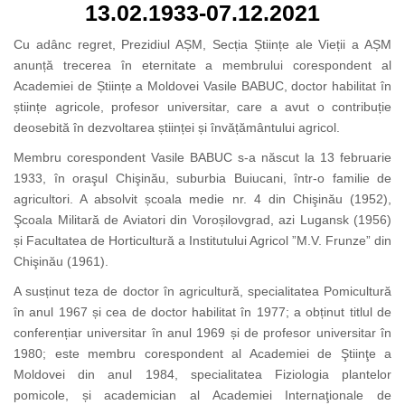
13.02.1933-07.12.2021
Cu adânc regret, Prezidiul AȘM, Secția Științe ale Vieții a AȘM
anunță trecerea în eternitate a membrului corespondent al
Academiei de Științe a Moldovei Vasile BABUC, doctor habilitat în
științe agricole, profesor universitar, care a avut o contribuție
deosebită în dezvoltarea științei și învățământului agricol.
Membru corespondent Vasile BABUC s-a născut la 13 februarie
1933, în oraşul Chişinău, suburbia Buiucani, într-o familie de
agricultori. A absolvit școala medie nr. 4 din Chişinău (1952),
Şcoala Militară de Aviatori din Voroșilovgrad, azi Lugansk (1956)
și Facultatea de Horticultură a Institutului Agricol ”M.V. Frunze” din
Chişinău (1961).
A susținut teza de doctor în agricultură, specialitatea Pomicultură
în anul 1967 și cea de doctor habilitat în 1977; a obținut titlul de
conferențiar universitar în anul 1969 și de profesor universitar în
1980; este membru corespondent al Academiei de Ştiinţe a
Moldovei din anul 1984, specialitatea Fiziologia plantelor
pomicole, și academician al Academiei Internaţionale de