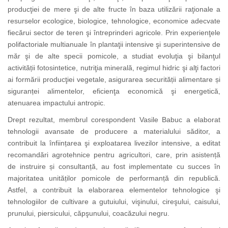
producţiei de mere şi de alte fructe în baza utilizării raţionale a
resurselor ecologice, biologice, tehnologice, economice adecvate
fiecărui sector de teren şi întreprinderi agricole. Prin experienţele
polifactoriale multianuale în plantaţii intensive şi superintensive de
măr şi de alte specii pomicole, a studiat evoluţia şi bilanţul
activității fotosintetice, nutriţia minerală, regimul hidric şi alţi factori
ai formării producţiei vegetale, asigurarea securității alimentare și
siguranței alimentelor, eficienţa economică şi energetică,
atenuarea impactului antropic.
Drept rezultat, membrul corespondent Vasile Babuc a elaborat
tehnologii avansate de producere a materialului săditor, a
contribuit la înființarea şi exploatarea livezilor intensive, a editat
recomandări agrotehnice pentru agricultori, care, prin asistență
de instruire și consultanță, au fost implementate cu succes în
majoritatea unităților pomicole de performanță din republică.
Astfel, a contribuit la elaborarea elementelor tehnologice şi
tehnologiilor de cultivare a gutuiului, vişinului, cireşului, caisului,
prunului, piersicului, căpşunului, coacăzului negru.