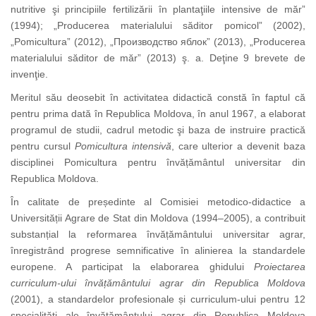
nutritive şi principiile fertilizării în plantaţiile intensive de măr”
(1994); „Producerea materialului săditor pomicol” (2002),
„Pomicultura” (2012), „
Производство
яблок
” (2013), „Producerea
materialului săditor de măr” (2013) ş. a. Deţine 9 brevete de
invenţie.
Meritul său deosebit în activitatea didactică constă în faptul că
pentru prima dată în Republica Moldova, în anul 1967, a elaborat
programul de studii, cadrul metodic şi baza de instruire practică
pentru cursul
Pomicultura intensivă
, care ulterior a devenit baza
disciplinei Pomicultura pentru învățământul universitar din
Republica Moldova.
În calitate de președinte al Comisiei metodico-didactice a
Universității Agrare de Stat din Moldova (1994–2005), a contribuit
substanțial la reformarea învățământului universitar agrar,
înregistrând progrese semnificative în alinierea la standardele
europene. A participat la elaborarea ghidului
Proiectarea
curriculum-ului învățământului agrar din Republica Moldova
(2001), a standardelor profesionale și curriculum-ului pentru 12
specialități ale învățământului agrar din Republica Moldova