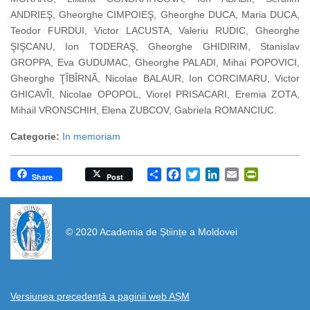
ANDRIEŞ, Gheorghe CIMPOIEŞ, Gheorghe DUCA, Maria DUCA,
Teodor FURDUI, Victor LACUSTA, Valeriu RUDIC, Gheorghe
ŞIŞCANU, Ion TODERAŞ, Gheorghe GHIDIRIM, Stanislav
GROPPA, Eva GUDUMAC, Gheorghe PALADI, Mihai POPOVICI,
Gheorghe ŢÎBÎRNĂ, Nicolae BALAUR, Ion CORCIMARU, Victor
GHICAVÎI, Nicolae OPOPOL, Viorel PRISACARI, Eremia ZOTA,
Mihail VRONSCHIH, Elena ZUBCOV, Gabriela ROMANCIUC.
Categorie:
In memoriam
Share
Facebook
Twitter
LinkedIn
Email
PrintFrien
Share
Post
https://propletenie.ru/
© 2020 Academia de Științe a Moldovei
Versiunea precedentă a paginii web AȘM