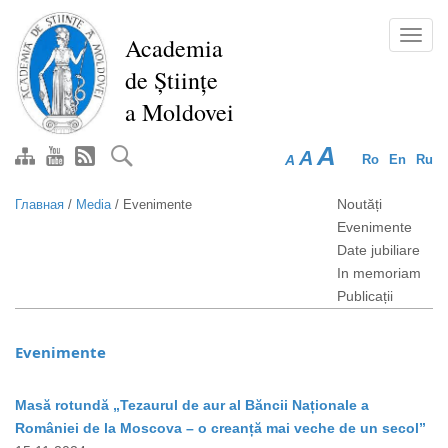
Перейти
к
Toggl
Academia
основному
navig
de Științe
содержанию
a Moldovei
A
A
A
Ro
En
Ru
Noutăți
Главная
/
Media
/
Evenimente
Evenimente
Date jubiliare
In memoriam
Publicații
Evenimente
Masă rotundă „Tezaurul de aur al Băncii Naționale a
României de la Moscova – o creanță mai veche de un secol”