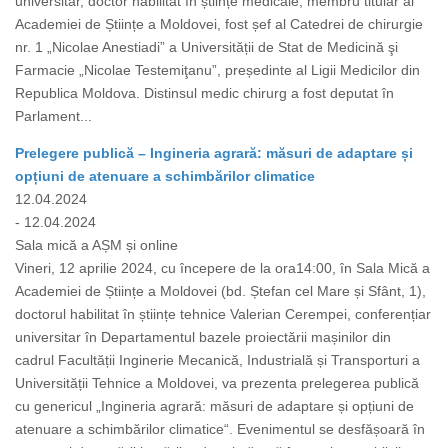
universitar, doctor habilitat în științe medicale, membru titular al
Academiei de Științe a Moldovei, fost șef al Catedrei de chirurgie
nr. 1 „Nicolae Anestiadi” a Universității de Stat de Medicină şi
Farmacie „Nicolae Testemiţanu”, președinte al Ligii Medicilor din
Republica Moldova. Distinsul medic chirurg a fost deputat în
Parlament...
Prelegere publică – Ingineria agrară: măsuri de adaptare și
opțiuni de atenuare a schimbărilor climatice
12.04.2024
- 12.04.2024
Sala mică a AȘM și online
Vineri, 12 aprilie 2024, cu începere de la ora14:00, în Sala Mică a
Academiei de Științe a Moldovei (bd. Ștefan cel Mare și Sfânt, 1),
doctorul habilitat în științe tehnice Valerian Cerempei, conferențiar
universitar în Departamentul bazele proiectării mașinilor din
cadrul Facultății Inginerie Mecanică, Industrială și Transporturi a
Universității Tehnice a Moldovei, va prezenta prelegerea publică
cu genericul „Ingineria agrară: măsuri de adaptare și opțiuni de
atenuare a schimbărilor climatice“. Evenimentul se desfășoară în