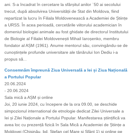
ani. S-a încadrat în cercetare la sfârșitul anilor `50 ai secolului
trecut, după absolvirea Universității de Stat din Moldova, fiind
repartizat la lucru în Filiala Moldovenească a Academiei de Științe
a URSS. În acea perioadă, cercetările viitorului academician în
domeniul biologiei animale au fost ghidate de directorul Institutului
de Biologie al Filialei Moldovenești Mihail Iaroșenko, membru
fondator al AȘM (1961). Anume mentorul său, convingându-se de
cunoștințele profunde universitare ale tânărului Ion Dediu i-a
propus să...
Consemnăm împreună Ziua Universală a Iei și Ziua Națională
a Portului Popular
20.06.2024
- 20.06.2024
Sala mică a AȘM și online
Joi, 20 iunie 2024, cu începere de la ora 09.00, se deschide
simpozionul international de etnologie dedicat Zilei Universale a
Iei și Zilei Naționale a Portului Popular. Manifestarea științifică va
avea loc cu prezență fizică în Sala Mică a Academiei de Științe a
Moldovei (Chișinău, bd. Ștefan cel Mare și Sfânt 1) și online pe