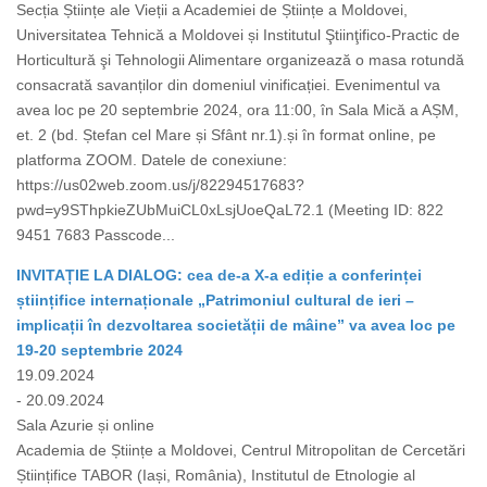
Secția Științe ale Vieții a Academiei de Științe a Moldovei,
Universitatea Tehnică a Moldovei și Institutul Ştiinţifico-Practic de
Horticultură şi Tehnologii Alimentare organizează o masa rotundă
consacrată savanților din domeniul vinificației. Evenimentul va
avea loc pe 20 septembrie 2024, ora 11:00, în Sala Mică a AȘM,
et. 2 (bd. Ștefan cel Mare și Sfânt nr.1).și în format online, pe
platforma ZOOM. Datele de conexiune:
https://us02web.zoom.us/j/82294517683?
pwd=y9SThpkieZUbMuiCL0xLsjUoeQaL72.1 (Meeting ID: 822
9451 7683 Passcode...
INVITAȚIE LA DIALOG: cea de-a X-a ediție a conferinței
științifice internaționale „Patrimoniul cultural de ieri –
implicații în dezvoltarea societății de mâine” va avea loc pe
19-20 septembrie 2024
19.09.2024
- 20.09.2024
Sala Azurie și online
Academia de Științe a Moldovei, Centrul Mitropolitan de Cercetări
Științifice TABOR (Iași, România), Institutul de Etnologie al