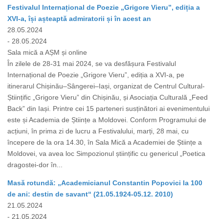
Festivalul Internațional de Poezie „Grigore Vieru”, ediția a
XVI-a, își așteaptă admiratorii și în acest an
28.05.2024
- 28.05.2024
Sala mică a AȘM și online
În zilele de 28-31 mai 2024, se va desfășura Festivalul
Internațional de Poezie „Grigore Vieru”, ediția a XVI-a, pe
itinerarul Chișinău–Sângerei–Iași, organizat de Centrul Cultural-
Științific „Grigore Vieru” din Chișinău, și Asociația Culturală „Feed
Back” din Iași. Printre cei 15 parteneri susținători ai evenimentului
este și Academia de Științe a Moldovei. Conform Programului de
acțiuni, în prima zi de lucru a Festivalului, marți, 28 mai, cu
începere de la ora 14.30, în Sala Mică a Academiei de Științe a
Moldovei, va avea loc Simpozionul științific cu genericul „Poetica
dragostei-dor în...
Masă rotundă: „Academicianul Constantin Popovici la 100
de ani: destin de savant“ (21.05.1924-05.12. 2010)
21.05.2024
- 21.05.2024