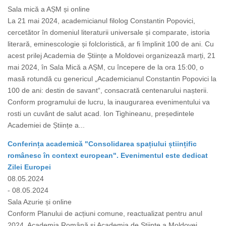
Sala mică a AȘM și online
La 21 mai 2024, academicianul filolog Constantin Popovici,
cercetător în domeniul literaturii universale și comparate, istoria
literară, eminescologie și folcloristică, ar fi împlinit 100 de ani. Cu
acest prilej Academia de Științe a Moldovei organizează marți, 21
mai 2024, în Sala Mică a AȘM, cu începere de la ora 15:00, o
masă rotundă cu genericul „Academicianul Constantin Popovici la
100 de ani: destin de savant“, consacrată centenarului nașterii.
Conform programului de lucru, la inaugurarea evenimentului va
rosti un cuvânt de salut acad. Ion Tighineanu, președintele
Academiei de Științe a...
Conferința academică "Consolidarea spațiului științific
românesc în context european". Evenimentul este dedicat
Zilei Europei
08.05.2024
- 08.05.2024
Sala Azurie și online
Conform Planului de acțiuni comune, reactualizat pentru anul
2024, Academia Română și Academia de Științe a Moldovei