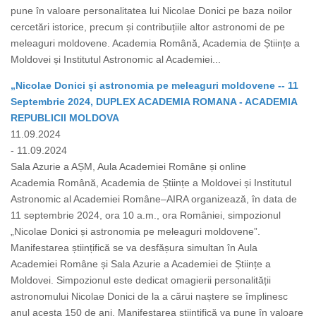
pune în valoare personalitatea lui Nicolae Donici pe baza noilor
cercetări istorice, precum și contribuțiile altor astronomi de pe
meleaguri moldovene. Academia Română, Academia de Științe a
Moldovei și Institutul Astronomic al Academiei...
„Nicolae Donici și astronomia pe meleaguri moldovene -- 11
Septembrie 2024, DUPLEX ACADEMIA ROMANA - ACADEMIA
REPUBLICII MOLDOVA
11.09.2024
- 11.09.2024
Sala Azurie a AȘM, Aula Academiei Române și online
Academia Română, Academia de Științe a Moldovei și Institutul
Astronomic al Academiei Române–AIRA organizează, în data de
11 septembrie 2024, ora 10 a.m., ora României, simpozionul
„Nicolae Donici și astronomia pe meleaguri moldovene”.
Manifestarea științifică se va desfășura simultan în Aula
Academiei Române și Sala Azurie a Academiei de Științe a
Moldovei. Simpozionul este dedicat omagierii personalității
astronomului Nicolae Donici de la a cărui naștere se împlinesc
anul acesta 150 de ani. Manifestarea științifică va pune în valoare