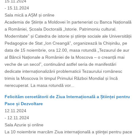
15.11.2024
- 15.11.2024
Sala mică a AȘM și online
Academia de Științe a Moldovei în parteneriat cu Banca Națională
a României, Școala Doctorală „Istorie. Patrimoniu cultural.
Modernitate” și Catedra de istorie și științe sociale ale Universității
Pedagogice de Stat „Ion Creangă”, organizează la Chișinău, pe
data de 15 noiembrie, ora 12.00, masa rotundă „Tezaurul de aur
al Băncii Naționale a României de la Moscova – o creanță mai
veche de un secol”, continuând astfel seria de manifestări
dedicate internaționalizării problematicii Tezaurului românesc
trimis la Moscova în timpul Primului Război Mondial și încă
nerecuperat. La masa rotundă vor...
Felicităm cercetătorii de Ziua Internațională a Științei pentru
Pace și Dezvoltare
12.11.2024
- 12.11.2024
Sala Azurie și online
La 10 noiembrie marcăm Ziua internaţională a ştiinţei pentru pace