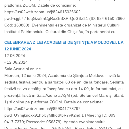
platforma ZOOM. Datele de conexiune:
https://us02web.zoom.us/j/82461502660?
pwd=sjgb47ToqGza8nCgRaZEBXRrQeGBZl.1 (ID: 824 6150 2660
Cod: 169869). Evenimentul este organizat de Ministerul Culturii,
Institutul Patrimoniului Cultural din Chișinău, în parteneriat cu...
CELEBRAREA ZILEI ACADEMIEI DE ȘTIINȚE A MOLDOVEI, LA
12 IUNIE 2024
12.06.2024
- 12.06.2024
Sala Azurie și online
Miercuri, 12 iunie 2024, Academia de Științe a Moldovei invită la
ședința festivă pentru a sărbători 63 de ani de la fondare. Ședința
festivă se va desfășura începând cu ora 14.00, în format mixt, cu
prezență fizică în Sala Azurie a AȘM (bd. Ștefan cel Mare și Sfânt,
1) și online pe platforma ZOOM. Datele de conexiune:
https://us02web.zoom.us/j/89904177379?
pwd=UYmjknqxx91hblcyMlhotKbR7vK2nd.1 (Meeting ID: 899
0417 7379; Passcode: 056379). Agenda evenimentului:
Deschiderea: Acad. Ion TIGHINEANU, Președintele AȘM Cuvânt