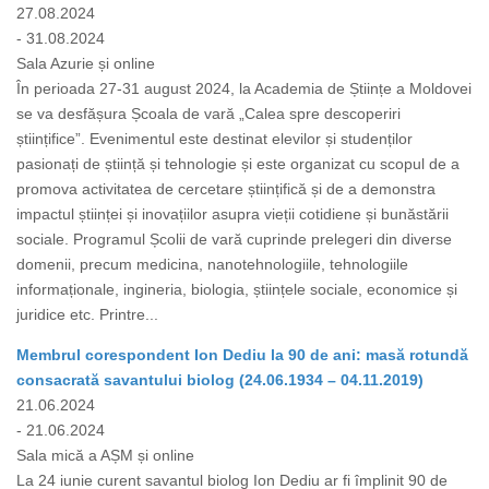
27.08.2024
- 31.08.2024
Sala Azurie și online
În perioada 27-31 august 2024, la Academia de Științe a Moldovei
se va desfășura Școala de vară „Calea spre descoperiri
științifice”. Evenimentul este destinat elevilor și studenților
pasionați de știință și tehnologie și este organizat cu scopul de a
promova activitatea de cercetare științifică și de a demonstra
impactul științei și inovațiilor asupra vieții cotidiene și bunăstării
sociale. Programul Școlii de vară cuprinde prelegeri din diverse
domenii, precum medicina, nanotehnologiile, tehnologiile
informaționale, ingineria, biologia, științele sociale, economice și
juridice etc. Printre...
Membrul corespondent Ion Dediu la 90 de ani: masă rotundă
consacrată savantului biolog (24.06.1934 – 04.11.2019)
21.06.2024
- 21.06.2024
Sala mică a AȘM și online
La 24 iunie curent savantul biolog Ion Dediu ar fi împlinit 90 de