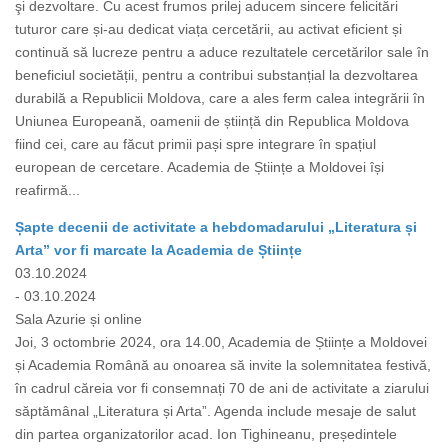
şi dezvoltare. Cu acest frumos prilej aducem sincere felicitări
tuturor care și-au dedicat viața cercetării, au activat eficient și
continuă să lucreze pentru a aduce rezultatele cercetărilor sale în
beneficiul societății, pentru a contribui substanțial la dezvoltarea
durabilă a Republicii Moldova, care a ales ferm calea integrării în
Uniunea Europeană, oamenii de știință din Republica Moldova
fiind cei, care au făcut primii pași spre integrare în spațiul
european de cercetare. Academia de Științe a Moldovei își
reafirmă...
Șapte decenii de activitate a hebdomadarului „Literatura și
Arta” vor fi marcate la Academia de Științe
03.10.2024
- 03.10.2024
Sala Azurie și online
Joi, 3 octombrie 2024, ora 14.00, Academia de Științe a Moldovei
și Academia Română au onoarea să invite la solemnitatea festivă,
în cadrul căreia vor fi consemnați 70 de ani de activitate a ziarului
săptămânal „Literatura și Arta”. Agenda include mesaje de salut
din partea organizatorilor acad. Ion Tighineanu, președintele