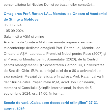
personalitatea lui Nicolae Donici pe baza noilor cercetări...
Omagierea Prof. Rattan LAL, Membru de Onoare al Academiei
de Științe a Moldovei
05.09.2024
- 05.09.2024
Sala mică a AȘM și online
Academia de Științe a Moldovei anunță organizarea unei
teleconferințe dedicate omagierii Prof. Rattan Lal, Membru de
Onoare al AȘM, Laureat al Premiului Nobel pentru Pace (2007) și
al Premiului Mondial pentru Alimentație (2020), de la Centrul
pentru Managementul și Sechestrarea Carbonului, Universitatea
de Stat din Ohio, SUA, cu prilejul celei de-a 80-a aniversări din
ziua nașterii. Mesajul de felicitare în adresa Prof. Ratan Lal va fi
dat citirii de către Președintele AȘM, acad. Ion Tighineanu,
membru al Consiliului Științific Internațional, în data de 5
septembrie 2024, ora 14.00, în format...
Școala de vară „Calea spre descoperiri științifice” 27-31
august 2024