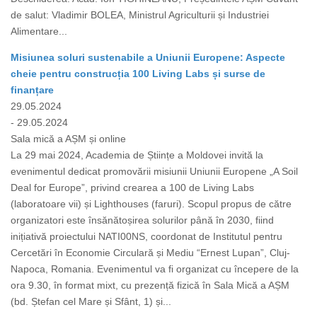
de salut: Vladimir BOLEA, Ministrul Agriculturii și Industriei
Alimentare...
Misiunea soluri sustenabile a Uniunii Europene: Aspecte
cheie pentru construcția 100 Living Labs și surse de
finanțare
29.05.2024
- 29.05.2024
Sala mică a AȘM și online
La 29 mai 2024, Academia de Științe a Moldovei invită la
evenimentul dedicat promovării misiunii Uniunii Europene „A Soil
Deal for Europe”, privind crearea a 100 de Living Labs
(laboratoare vii) și Lighthouses (faruri). Scopul propus de către
organizatori este însănătoșirea solurilor până în 2030, fiind
inițiativă proiectului NATI00NS, coordonat de Institutul pentru
Cercetări în Economie Circulară și Mediu “Ernest Lupan”, Cluj-
Napoca, Romania. Evenimentul va fi organizat cu începere de la
ora 9.30, în format mixt, cu prezență fizică în Sala Mică a AȘM
(bd. Ștefan cel Mare și Sfânt, 1) și...