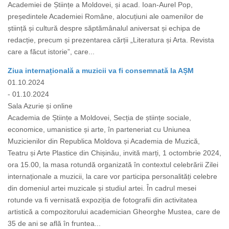
Academiei de Științe a Moldovei, și acad. Ioan-Aurel Pop,
președintele Academiei Române, alocuțiuni ale oamenilor de
știință și cultură despre săptămânalul aniversat și echipa de
redacție, precum și prezentarea cărții „Literatura și Arta. Revista
care a făcut istorie”, care...
Ziua internațională a muzicii va fi consemnată la AȘM
01.10.2024
- 01.10.2024
Sala Azurie și online
Academia de Științe a Moldovei, Secția de științe sociale,
economice, umanistice și arte, în parteneriat cu Uniunea
Muzicienilor din Republica Moldova și Academia de Muzică,
Teatru și Arte Plastice din Chișinău, invită marți, 1 octombrie 2024,
ora 15.00, la masa rotundă organizată în contextul celebrării Zilei
internaționale a muzicii, la care vor participa personalități celebre
din domeniul artei muzicale și studiul artei. În cadrul mesei
rotunde va fi vernisată expoziția de fotografii din activitatea
artistică a compozitorului academician Gheorghe Mustea, care de
35 de ani se află în fruntea...