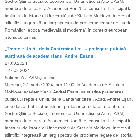
Secției Științe Sociale, Economice, Umanistice și Arte a AȘM,
membru de onoare a Academiei Române, consultant principal la
Institutul de Istorie al Universității de Stat din Moldova. Interesul
științific integrează un larg spectru de probleme legate de Istoria
Românilor (epoca medievală și modernă) în context european;
istoria culturii și...
„Treptele Unirii, de la Cantemir citire” – prelegere publică
susținută de academicianul Andrei Eșanu
27.03.2024
- 27.03.2024
Sala mică a AȘM și online
Miercuri, 27 martie 2024, ora 11:00, la Academia de Științe a
Moldovei academicianul Andrei Eșanu va susține prelegerea
publică „Treptele Unirii, de la Cantemir citire”. Acad. Andrei Eşanu
este doctor habilitat în istorie, profesor cercetător, membru al
Secției Științe Sociale, Economice, Umanistice și Arte a AȘM,
membru de onoare a Academiei Române, consultant principal la
Institutul de Istorie al Universității de Stat din Moldova. Interesul
științific integrează un larg spectru de probleme legate de Istoria