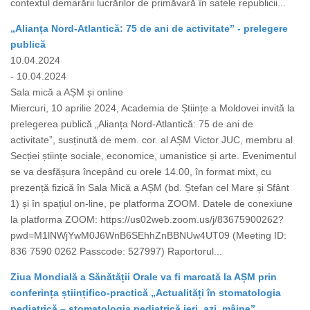
contextul demarării lucrărilor de primăvară în satele republicii...
„Alianța Nord-Atlantică: 75 de ani de activitate” - prelegere
publică
10.04.2024
- 10.04.2024
Sala mică a AȘM și online
Miercuri, 10 aprilie 2024, Academia de Științe a Moldovei invită la
prelegerea publică „Alianța Nord-Atlantică: 75 de ani de
activitate”, susținută de mem. cor. al AȘM Victor JUC, membru al
Secției științe sociale, economice, umanistice și arte. Evenimentul
se va desfășura începând cu orele 14.00, în format mixt, cu
prezență fizică în Sala Mică a AȘM (bd. Ștefan cel Mare și Sfânt
1) și în spațiul on-line, pe platforma ZOOM. Datele de conexiune
la platforma ZOOM: https://us02web.zoom.us/j/83675900262?
pwd=M1lNWjYwM0J6WnB6SEhhZnBBNUw4UT09 (Meeting ID:
836 7590 0262 Passcode: 527997) Raportorul...
Ziua Mondială a Sănătății Orale va fi marcată la AȘM prin
conferința științifico-practică „Actualități în stomatologia
pediatrică – stomatologia pediatrică ieri, azi, mâine”