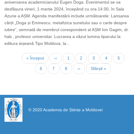
aniversarea academicianului Eugen Doga. Evenimentul se va
desfășura vineri, 1 martie 2024, începând cu ora 14.00, în Sala
Azurie a AȘM. Agenda manifestării include următoarele: Lansarea
cărții „Doga și Eminescu: metafizica sunetului sau o carte despre
iubire”, semnată de membrul corespondent al AȘM Ion Gagim, dr.
hab., profesor universitar. Lucrarea a văzut lumina tiparului la
editura ieșeană Tipo Moldova, la...
Нумерация
Первая
« Început
←
‹‹
Страница
1
Текущая
2
Страница
3
Страница
4
Страни
5
страниц
страница
страница
Страница
6
Страница
7
Страница
8
Следующая
››
Последняя
Sfârșit »
страница
страница
https://propletenie.ru/
© 2020 Academia de Științe a Moldovei