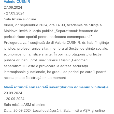
Valeriu CUȘNIR
27.09.2024
- 27.09.2024
Sala Azurie și online
Vineri, 27 septembrie 2024, ora 14.00, Academia de Științe a
Moldovei invită la lecția publică „Separatismul: fenomen de
periculozitate sporită pentru societatea contemporană”.
Prelegerea va fi susținută de dl Valeriu CUȘNIR, dr. hab. în științe
juridice, profesor universitar, membru al Secției de științe sociale,
economice, umanistice și arte. În opinia protagonistului lecției
publice dr. hab., prof. univ. Valeriu Cușnir „Fenomenul
separatismului este o provocare la adresa securităţii
internaționale și naționale, iar gradul de pericol pe care îl poartă
acesta poate fi distrugător. La moment...
Masă rotundă consacrată savanților din domeniul vinificației
20.09.2024
- 20.09.2024
Sala mică a AȘM și online
Data: 20.09.2024 Locul desfășurării: Sala mică a AȘM și online