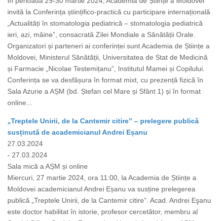
În perioada 29-30 martie 2024, Academia de Științe a Moldovei
invită la Conferința științifico-practică cu participare internațională
„Actualități în stomatologia pediatrică – stomatologia pediatrică
ieri, azi, mâine”, consacrată Zilei Mondiale a Sănătății Orale.
Organizatori și parteneri ai conferinței sunt Academia de Științe a
Moldovei, Ministerul Sănătății, Universitatea de Stat de Medicină
și Farmacie „Nicolae Testemițanu”, Institutul Mamei și Copilului.
Conferința se va desfășura în format mixt, cu prezență fizică în
Sala Azurie a AȘM (bd. Ștefan cel Mare și Sfânt 1) și în format
online...
„Treptele Unirii, de la Cantemir citire” – prelegere publică
susținută de academicianul Andrei Eșanu
27.03.2024
- 27.03.2024
Sala mică a AȘM și online
Miercuri, 27 martie 2024, ora 11:00, la Academia de Științe a
Moldovei academicianul Andrei Eșanu va susține prelegerea
publică „Treptele Unirii, de la Cantemir citire”. Acad. Andrei Eşanu
este doctor habilitat în istorie, profesor cercetător, membru al