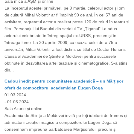
Sala mică a AȘM și online
La începutul acestei primăveri, pe 9 martie, celebrul actor și om
de cultură Mihai Volontir ar fi împlinit 90 de ani. În cei 57 ani de
activitate, regretatul actor a realizat peste 120 de roluri în teatru și
film. Personajul lui Budulai din serialul TV „Țiganul” i-a adus
actorului celebritate în întreg spațiul ex-URSS, precum și în
întreaga lume. La 30 aprilie 2009, cu ocazia celei de-a 75-a
aniversări, Mihai Volontir a fost distins cu titlul de Doctor Honoris
Causa al Academiei de Ştiinţe a Moldovei pentru succesele
obținute în dezvoltarea artei teatrale și cinematografice. S-a stins
din...
Cadou inedit pentru comunitatea academică – un Mărțișor
oferit de compozitorul academician Eugen Doga
01.03.2024
- 01.03.2024
Sala Azurie și online
Academia de Științe a Moldovei invită pe toți iubitorii de frumos și
admiratorii creației magice a compozitorului Eugen Doga să
consemnăm împreună Sărbătoarea Mărțișorului, precum și