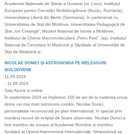
Academiei Naționale de Științe a Ucrainei (or. Lvov), Institutul
European pentru Cercetări Multidisciplinare (Buzău, România),
Universitatea Liberă din Berlin (Germania), în parteneriat cu
Universitatea de Stat din Moldova, Universitatea Pedagogică de
Stat „Ion Creangă”, Muzeul Național de Istorie a Moldovei,
Institutul de Chimie Macromoleculară „Petru Poni”, Iași; Institutul
Național de Cercetare în Medicină și Sănătate al Universității de
Stat de Medicină și...
NICOLAE DONICI ŞI ASTRONOMIA PE MELEAGURI
MOLDOVENE
11.09.2024
- 11.09.2024
Sala Azurie și online
În septembrie 2024 se împlinesc 150 de ani de la nașterea unuia
dintre cei mai mari astronomi români, Nicolae Donici,
personalitate recunoscută pe plan internațional, în special prin
numărul record de eclipse de Soare observate. Nicolae Donici a
fost membru de onoare al Academiei Române și membru
fondator al Uniunii Astronomice Internaționale. Simpozionul va