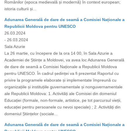
Românilor (epoca medievală și modernă) în context european;
istoria culturii și...
Adunarea Generală de dare de seamă a Comisiei Naționale a
Republicii Moldova pentru UNESCO
26.03.2024
- 26.03.2024
Sala Azurie
La 26 martie, cu începere de la ora 14 00, în Sala Azurie a
Academiei de Științe a Moldovei, va avea loc Adunarea Generală
de dare de seamă a Comisiei Naționale a Republicii Moldova
pentru UNESCO. În cadrul ședinței va fi prezentat Raportul cu
privire la programele elaborate și implementate împreună cu
organizațiile și instituțiile guvernamentale și nonguvernamentale
ale Republicii Moldova: 1. Activități ale Comisiei din domeniul
Educației (formale, non-formale, artistice, pe tot parcursul vieții,
educației pentru persoanele cu nevoi speciale) ; 2. Activități din
domeniul Științelor (sociale...
Adunarea Generală de dare de seamă a Comisiei Naționale a