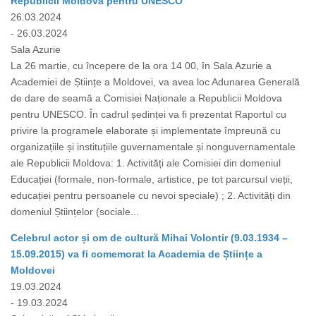
Republicii Moldova pentru UNESCO
26.03.2024
- 26.03.2024
Sala Azurie
La 26 martie, cu începere de la ora 14 00, în Sala Azurie a
Academiei de Științe a Moldovei, va avea loc Adunarea Generală
de dare de seamă a Comisiei Naționale a Republicii Moldova
pentru UNESCO. În cadrul ședinței va fi prezentat Raportul cu
privire la programele elaborate și implementate împreună cu
organizațiile și instituțiile guvernamentale și nonguvernamentale
ale Republicii Moldova: 1. Activități ale Comisiei din domeniul
Educației (formale, non-formale, artistice, pe tot parcursul vieții,
educației pentru persoanele cu nevoi speciale) ; 2. Activități din
domeniul Științelor (sociale...
Celebrul actor și om de cultură Mihai Volontir (9.03.1934 –
15.09.2015) va fi comemorat la Academia de Științe a
Moldovei
19.03.2024
- 19.03.2024