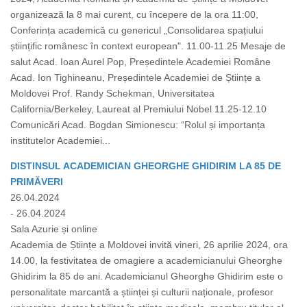
organizează la 8 mai curent, cu începere de la ora 11:00,
Conferința academică cu genericul „Consolidarea spațiului
științific românesc în context european". 11.00-11.25 Mesaje de
salut Acad. Ioan Aurel Pop, Președintele Academiei Române
Acad. Ion Tighineanu, Președintele Academiei de Științe a
Moldovei Prof. Randy Schekman, Universitatea
California/Berkeley, Laureat al Premiului Nobel 11.25-12.10
Comunicări Acad. Bogdan Simionescu: “Rolul și importanța
institutelor Academiei...
DISTINSUL ACADEMICIAN GHEORGHE GHIDIRIM LA 85 DE
PRIMĂVERI
26.04.2024
- 26.04.2024
Sala Azurie și online
Academia de Științe a Moldovei invită vineri, 26 aprilie 2024, ora
14.00, la festivitatea de omagiere a academicianului Gheorghe
Ghidirim la 85 de ani. Academicianul Gheorghe Ghidirim este o
personalitate marcantă a științei și culturii naționale, profesor