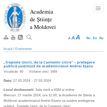
Mergi
la
Toggl
Academia
conţinutul
navig
de Științe
principal
a Moldovei
A
A
A
Ro
En
Ru
Acasă
/
Evenimente
„Treptele Unirii, de la Cantemir citire” – prelegere
publică susținută de academicianul Andrei Eșanu
Vizualizări: 60
Vizitatori unici: 1669
Data:
27.03.2024
-
27.03.2024
Locul desfasurarii:
Sala mică a AȘM și online
Miercuri, 27 martie 2024, ora 11:00, la Academia de Științe a
Moldovei academicianul Andrei Eșanu va susține prelegerea
publică „Treptele Unirii, de la Cantemir citire”.