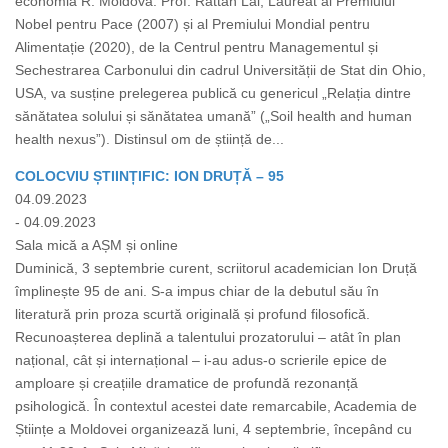
economia R. Moldova. Prof. Rattan Lal, Laureat al Premiului
Nobel pentru Pace (2007) și al Premiului Mondial pentru
Alimentație (2020), de la Centrul pentru Managementul și
Sechestrarea Carbonului din cadrul Universității de Stat din Ohio,
USA, va susține prelegerea publică cu genericul „Relația dintre
sănătatea solului și sănătatea umană” („Soil health and human
health nexus”). Distinsul om de știință de...
COLOCVIU ȘTIINȚIFIC: ION DRUȚĂ – 95
04.09.2023
- 04.09.2023
Sala mică a AȘM și online
Duminică, 3 septembrie curent, scriitorul academician Ion Druță
împlinește 95 de ani. S-a impus chiar de la debutul său în
literatură prin proza scurtă originală și profund filosofică.
Recunoașterea deplină a talentului prozatorului – atât în plan
național, cât și internațional – i-au adus-o scrierile epice de
amploare și creațiile dramatice de profundă rezonanță
psihologică. În contextul acestei date remarcabile, Academia de
Științe a Moldovei organizează luni, 4 septembrie, începând cu