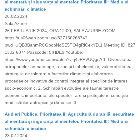
alimentară și siguranța alimentelor. Prioritatea III: Mediu și
schimbări climatice
26.02.2024
Sala Azurie
26 FEBRUARIE 2024, ORA 12.00, SALA AZURIE ZOOM:
https://us06web.zoom.us/j/82713026874?
pwd=UQB3BahmRCGbobNoSE5TO4gRlCexYD.1 Meeting ID: 827
1302 6874 Passcode: 5IHDE9 Youtube:
https://www.youtube.com/watch?v=j4JPPVUQgsA 1. Diversitatea
artropodelor hematofage, a zoo şi fitohelminţilor, vulnerabilitatea,
strategiile de tolerare a factorilor climatici şi elaborarea
procedeelor inovative de control integrat al speciilor de interes
socio-economic. 2. Schimbări evolutive ale faunei terestre
economic importante, ale speciilor rare şi protejate în condiţiile
modificărilor antropice şi climatice. 3...
Audieri Publice, Prioritatea II: Agricultură durabilă, securitate
alimentară și siguranța alimentelor. Prioritatea III: Mediu și
schimbări climatice
23.02.2024