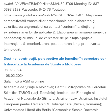
pwd=UlVqVEIzeTB4eDJtNklrc3JJVU52UT09 Meeting ID: 837
0697 7179 Passcode: 842478 Youtube:
https://www.youtube.com/watch?v=SHbfNWivQs0 1. Majorarea
competitivității transmisiilor procesionale prin elaborarea și
valorificarea angrenajului cu contact “conform” al dinților și
extinderea ariei lor de aplicație 2. Elaborarea și lansarea seriei de
nanosateliți cu misiuni de cercetare de pe Stația Spațială
Internațională, monitorizarea, postoperarea lor și promovarea
tehnologiilor...
Destine, contribuții, perspective ale femeilor în cercetare vor
fi discutate la Academia de Științe a Moldovei
08.02.2024
- 08.02.2024
Sala mică a AȘM și online
Academia de Științe a Moldovei; Centrul Mitropolitan de Cercetări
Științifice TABOR (Iași, România); Institutul de Etnologie al
Academiei Naționale de Științe a Ucrainei (Lviv, Ucraina); Institutul
European pentru Cercetări Multidisciplinare (Buzău, România);
Universitatea Liberă din Berlin (Germania); Școala Doctorală