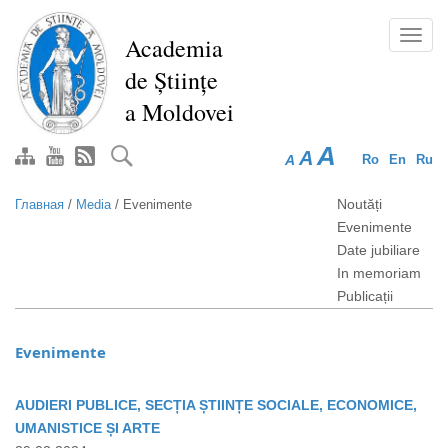
Перейти
к
Toggl
Academia
основному
navig
de Științe
содержанию
a Moldovei
A
A
A
Ro
En
Ru
Noutăți
Главная
/
Media
/
Evenimente
Evenimente
Date jubiliare
In memoriam
Publicații
Evenimente
AUDIERI PUBLICE, SECȚIA ȘTIINȚE SOCIALE, ECONOMICE,
UMANISTICE ȘI ARTE