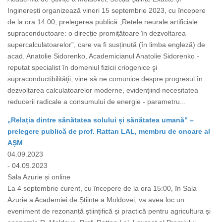
Inginerești organizează vineri 15 septembrie 2023, cu începere
de la ora 14.00, prelegerea publică „Rețele neurale artificiale
supraconductoare: o direcție promițătoare în dezvoltarea
supercalculatoarelor”, care va fi susținută (în limba engleză) de
acad. Anatolie Sidorenko, Academicianul Anatolie Sidorenko -
reputat specialist în domeniul fizicii criogenice şi
supraconductibilităţii, vine să ne comunice despre progresul în
dezvoltarea calculatoarelor moderne, evidențiind necesitatea
reducerii radicale a consumului de energie - parametru...
„Relația dintre sănătatea solului și sănătatea umană” –
prelegere publică de prof. Rattan LAL, membru de onoare al
AȘM
04.09.2023
- 04.09.2023
Sala Azurie și online
La 4 septembrie curent, cu începere de la ora 15:00, în Sala
Azurie a Academiei de Științe a Moldovei, va avea loc un
eveniment de rezonanță științifică și practică pentru agricultura și