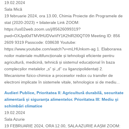
19.02.2024
Sala Mică
19 februarie 2024, ora 13.00, Chimia Proiecte din Programele de
stat (2020-2023) + bilaterale Link ZOOM:
https://us02web.zoom.us/j/85626099319?
pwd=OXJpd0dTMVlHUDVwVlY1K2hlR2l0QT09 Meeting ID: 856
2609 9319 Passcode: 038638 Youtube:
https://www.youtube.com/watch?v=mLHUnkxm-ag 1. Elaborarea
noilor materiale multifuncționale și tehnologii eficiente pentru
agricultură, medicină, tehnică și sistemul educațional în baza
complecșilor metalelor „s” și „d” cu liganzipolidentați 2.
Mecanisme fizico-chimice a proceselor redox cu transfer de
electroni implicate în sistemele vitale, tehnologice si de mediu...
Audieri Publice, Prioritatea II: Agricultură durabilă, securitate
alimentară și siguranța alimentelor. Prioritatea III: Mediu și
schimbări climatice
19.02.2024
Sala Azurie
19 FEBRUARIE 2024, ORA 12.00, SALA AZURIE A AȘM ZOOM: