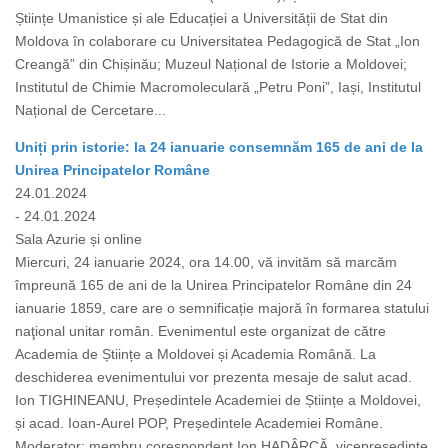
Științe Umanistice și ale Educației a Universității de Stat din
Moldova în colaborare cu Universitatea Pedagogică de Stat „Ion
Creangă” din Chișinău; Muzeul Național de Istorie a Moldovei;
Institutul de Chimie Macromoleculară „Petru Poni”, Iași, Institutul
Național de Cercetare...
Uniți prin istorie: la 24 ianuarie consemnăm 165 de ani de la
Unirea Principatelor Române
24.01.2024
- 24.01.2024
Sala Azurie și online
Miercuri, 24 ianuarie 2024, ora 14.00, vă invităm să marcăm
împreună 165 de ani de la Unirea Principatelor Române din 24
ianuarie 1859, care are o semnificație majoră în formarea statului
naţional unitar român. Evenimentul este organizat de către
Academia de Științe a Moldovei și Academia Română. La
deschiderea evenimentului vor prezenta mesaje de salut acad.
Ion TIGHINEANU, Președintele Academiei de Științe a Moldovei,
și acad. Ioan-Aurel POP, Președintele Academiei Române.
Moderator: membru corespondent Ion HADÂRCĂ, vicepreședinte