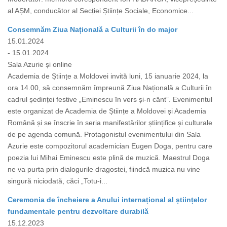
al AȘM, conducător al Secției Științe Sociale, Economice...
Consemnăm Ziua Națională a Culturii în do major
15.01.2024
- 15.01.2024
Sala Azurie și online
Academia de Științe a Moldovei invită luni, 15 ianuarie 2024, la
ora 14.00, să consemnăm împreună Ziua Națională a Culturii în
cadrul ședinței festive „Eminescu în vers și-n cânt”. Evenimentul
este organizat de Academia de Științe a Moldovei și Academia
Română și se înscrie în seria manifestărilor științifice și culturale
de pe agenda comună. Protagonistul evenimentului din Sala
Azurie este compozitorul academician Eugen Doga, pentru care
poezia lui Mihai Eminescu este plină de muzică. Maestrul Doga
ne va purta prin dialogurile dragostei, fiindcă muzica nu vine
singură niciodată, căci „Totu-i...
Ceremonia de încheiere a Anului internațional al științelor
fundamentale pentru dezvoltare durabilă
15.12.2023