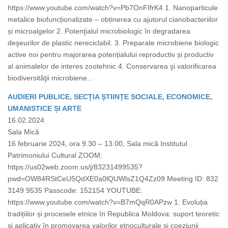
https://www.youtube.com/watch?v=Pb7OnFIfrK4 1. Nanoparticule
metalice biofuncționalizate – obținerea cu ajutorul cianobacteriilor
și microalgelor 2. Potenţialul microbiologic în degradarea
deşeurilor de plastic nereciclabil. 3. Preparate microbiene biologic
active noi pentru majorarea potențialului reproductiv și productiv
al animalelor de interes zootehnic 4. Conservarea şi valorificarea
biodiversităţii microbiene...
AUDIERI PUBLICE, SECȚIA ȘTIINȚE SOCIALE, ECONOMICE,
UMANISTICE ȘI ARTE
16.02.2024
Sala Mică
16 februarie 2024, ora 9.30 – 13.00, Sala mică Institutul
Patrimoniului Cultural ZOOM:
https://us02web.zoom.us/j/83231499535?
pwd=OW84RStCeU5QdXE0a0lQUWlsZ1Q4Zz09 Meeting ID: 832
3149 9535 Passcode: 152154 YOUTUBE:
https://www.youtube.com/watch?v=B7mQqR0APzw 1. Evoluția
tradițiilor și procesele etnice în Republica Moldova: suport teoretic
și aplicativ în promovarea valorilor etnoculturale și coeziunii