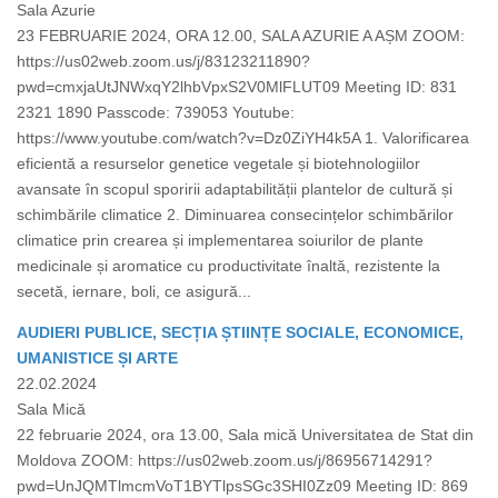
Sala Azurie
23 FEBRUARIE 2024, ORA 12.00, SALA AZURIE A AȘM ZOOM:
https://us02web.zoom.us/j/83123211890?
pwd=cmxjaUtJNWxqY2lhbVpxS2V0MlFLUT09 Meeting ID: 831
2321 1890 Passcode: 739053 Youtube:
https://www.youtube.com/watch?v=Dz0ZiYH4k5A 1. Valorificarea
eficientă a resurselor genetice vegetale și biotehnologiilor
avansate în scopul sporirii adaptabilității plantelor de cultură și
schimbările climatice 2. Diminuarea consecințelor schimbărilor
climatice prin crearea și implementarea soiurilor de plante
medicinale și aromatice cu productivitate înaltă, rezistente la
secetă, iernare, boli, ce asigură...
AUDIERI PUBLICE, SECȚIA ȘTIINȚE SOCIALE, ECONOMICE,
UMANISTICE ȘI ARTE
22.02.2024
Sala Mică
22 februarie 2024, ora 13.00, Sala mică Universitatea de Stat din
Moldova ZOOM: https://us02web.zoom.us/j/86956714291?
pwd=UnJQMTlmcmVoT1BYTlpsSGc3SHI0Zz09 Meeting ID: 869