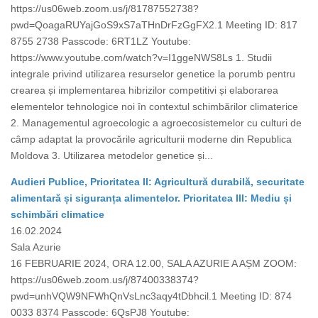
https://us06web.zoom.us/j/81787552738?
pwd=QoagaRUYajGoS9xS7aTHnDrFzGgFX2.1 Meeting ID: 817
8755 2738 Passcode: 6RT1LZ Youtube:
https://www.youtube.com/watch?v=I1ggeNWS8Ls 1. Studii
integrale privind utilizarea resurselor genetice la porumb pentru
crearea și implementarea hibrizilor competitivi și elaborarea
elementelor tehnologice noi în contextul schimbărilor climaterice
2. Managementul agroecologic a agroecosistemelor cu culturi de
câmp adaptat la provocările agriculturii moderne din Republica
Moldova 3. Utilizarea metodelor genetice și...
Audieri Publice, Prioritatea II: Agricultură durabilă, securitate
alimentară și siguranța alimentelor. Prioritatea III: Mediu și
schimbări climatice
16.02.2024
Sala Azurie
16 FEBRUARIE 2024, ORA 12.00, SALA AZURIE A AȘM ZOOM:
https://us06web.zoom.us/j/87400338374?
pwd=unhVQW9NFWhQnVsLnc3aqy4tDbhcil.1 Meeting ID: 874
0033 8374 Passcode: 6QsPJ8 Youtube: