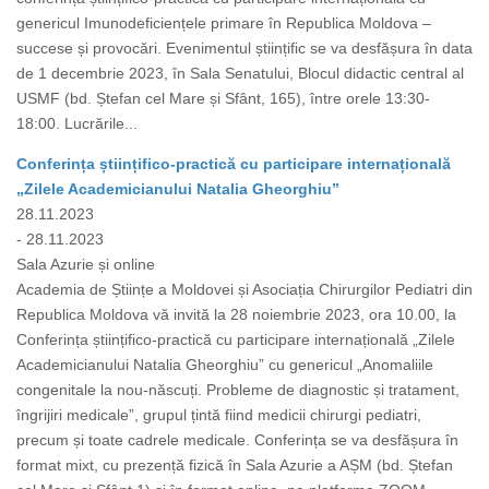
genericul Imunodeficiențele primare în Republica Moldova –
succese și provocări. Evenimentul științific se va desfășura în data
de 1 decembrie 2023, în Sala Senatului, Blocul didactic central al
USMF (bd. Ștefan cel Mare și Sfânt, 165), între orele 13:30-
18:00. Lucrările...
Conferința științifico-practică cu participare internațională
„Zilele Academicianului Natalia Gheorghiu”
28.11.2023
- 28.11.2023
Sala Azurie și online
Academia de Științe a Moldovei și Asociația Chirurgilor Pediatri din
Republica Moldova vă invită la 28 noiembrie 2023, ora 10.00, la
Conferința științifico-practică cu participare internațională „Zilele
Academicianului Natalia Gheorghiu” cu genericul „Anomaliile
congenitale la nou-născuți. Probleme de diagnostic și tratament,
îngrijiri medicale”, grupul țintă fiind medicii chirurgi pediatri,
precum și toate cadrele medicale. Conferința se va desfășura în
format mixt, cu prezență fizică în Sala Azurie a AȘM (bd. Ștefan