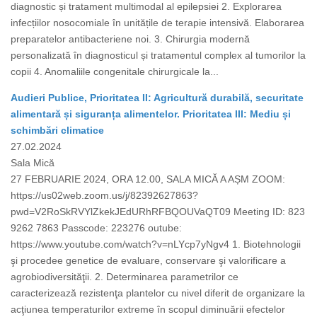
diagnostic și tratament multimodal al epilepsiei 2. Explorarea
infecțiilor nosocomiale în unitățile de terapie intensivă. Elaborarea
preparatelor antibacteriene noi. 3. Chirurgia modernă
personalizată în diagnosticul și tratamentul complex al tumorilor la
copii 4. Anomaliile congenitale chirurgicale la...
Audieri Publice, Prioritatea II: Agricultură durabilă, securitate
alimentară și siguranța alimentelor. Prioritatea III: Mediu și
schimbări climatice
27.02.2024
Sala Mică
27 FEBRUARIE 2024, ORA 12.00, SALA MICĂ A AȘM ZOOM:
https://us02web.zoom.us/j/82392627863?
pwd=V2RoSkRVYlZkekJEdURhRFBQOUVaQT09 Meeting ID: 823
9262 7863 Passcode: 223276 outube:
https://www.youtube.com/watch?v=nLYcp7yNgv4 1. Biotehnologii
şi procedee genetice de evaluare, conservare şi valorificare a
agrobiodiversităţii. 2. Determinarea parametrilor ce
caracterizează rezistenţa plantelor cu nivel diferit de organizare la
acţiunea temperaturilor extreme în scopul diminuării efectelor