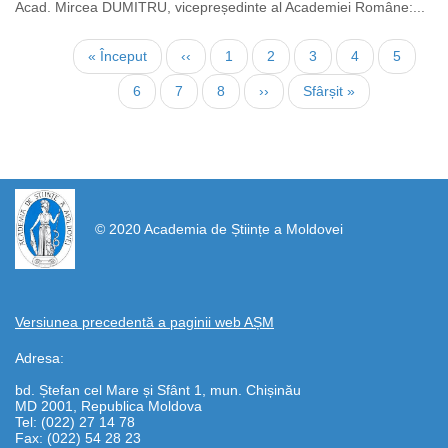
Acad. Mircea DUMITRU, vicepreședinte al Academiei Române:...
Нумерация
Первая
« Început
←
‹‹
Страница
1
Страница
2
Текущая
3
Страница
4
Страни
5
страниц
страница
страница
Страница
6
Страница
7
Страница
8
Следующая
››
Последняя
Sfârșit »
страница
страница
https://propletenie.ru/
© 2020 Academia de Științe a Moldovei
Versiunea precedentă a paginii web AȘM
Adresa:
bd. Ștefan cel Mare și Sfânt 1, mun. Chișinău
MD 2001, Republica Moldova
Tel: (022) 27 14 78
Fax: (022) 54 28 23