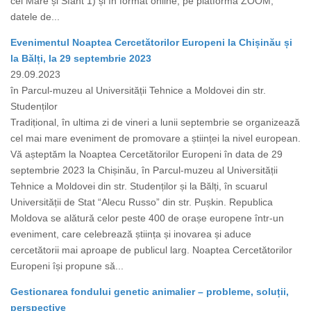
cel Mare și Sfânt 1) și în format online, pe platforma ZOOM,
datele de...
Evenimentul Noaptea Cercetătorilor Europeni la Chișinău și
la Bălți, la 29 septembrie 2023
29.09.2023
în Parcul-muzeu al Universității Tehnice a Moldovei din str.
Studenților
Tradițional, în ultima zi de vineri a lunii septembrie se organizează
cel mai mare eveniment de promovare a științei la nivel european.
Vă așteptăm la Noaptea Cercetătorilor Europeni în data de 29
septembrie 2023 la Chișinău, în Parcul-muzeu al Universității
Tehnice a Moldovei din str. Studenților și la Bălți, în scuarul
Universității de Stat “Alecu Russo” din str. Pușkin. Republica
Moldova se alătură celor peste 400 de orașe europene într-un
eveniment, care celebrează știința și inovarea și aduce
cercetătorii mai aproape de publicul larg. Noaptea Cercetătorilor
Europeni își propune să...
Gestionarea fondului genetic animalier – probleme, soluții,
perspective