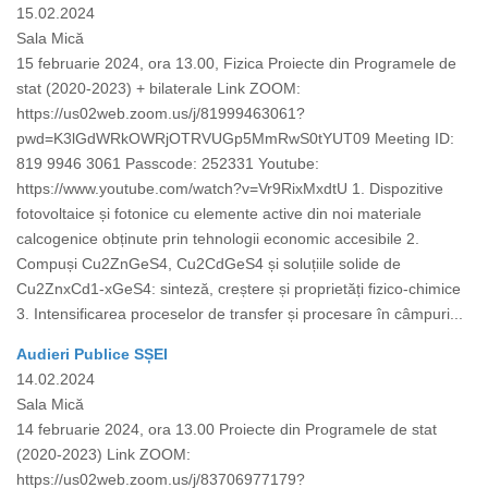
15.02.2024
Sala Mică
15 februarie 2024, ora 13.00, Fizica Proiecte din Programele de
stat (2020-2023) + bilaterale Link ZOOM:
https://us02web.zoom.us/j/81999463061?
pwd=K3lGdWRkOWRjOTRVUGp5MmRwS0tYUT09 Meeting ID:
819 9946 3061 Passcode: 252331 Youtube:
https://www.youtube.com/watch?v=Vr9RixMxdtU 1. Dispozitive
fotovoltaice și fotonice cu elemente active din noi materiale
calcogenice obținute prin tehnologii economic accesibile 2.
Compuși Cu2ZnGeS4, Cu2CdGeS4 și soluțiile solide de
Cu2ZnxCd1-xGeS4: sinteză, creștere și proprietăți fizico-chimice
3. Intensificarea proceselor de transfer și procesare în câmpuri...
Audieri Publice SȘEI
14.02.2024
Sala Mică
14 februarie 2024, ora 13.00 Proiecte din Programele de stat
(2020-2023) Link ZOOM:
https://us02web.zoom.us/j/83706977179?