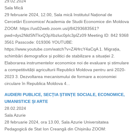
29.02.2024
Sala Mică
29 februarie 2024, 12.00, Sala mică Institutul Național de
Cercetări Economice/ Academia de Studii Economice din Moldova
ZOOM: https://us02web.zoom.us/j/84293683561?
pwd=dys2NldSNTkxQ3pXbzluc0pIc3plZz09 Meeting ID: 842 9368
3561 Passcode: 019306 YOUTUBE:
https://www.youtube.com/watch?v=ZAHrcY4aCqA 1. Migrația,
schimbări demografice și politici de stabilizare a situației 2.
Elaborarea instrumentelor economice noi de evaluare și stimulare
a competitivității agriculturii Republicii Moldova pentru anii 2020-
2023 3. Dezvoltarea mecanismului de formare a economiei
circulare în Republica Moldova 4...
AUDIERI PUBLICE, SECȚIA ȘTIINȚE SOCIALE, ECONOMICE,
UMANISTICE ȘI ARTE
28.02.2024
Sala Azurie
28 februarie 2024, ora 13.00, Sala Azurie Universitatea
Pedagogică de Stat Ion Creangă din Chișinău ZOOM: