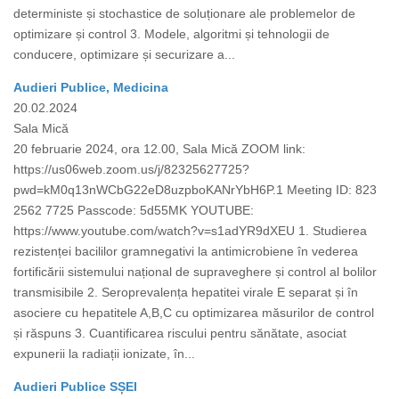
deterministe și stochastice de soluționare ale problemelor de
optimizare și control 3. Modele, algoritmi și tehnologii de
conducere, optimizare și securizare a...
Audieri Publice, Medicina
20.02.2024
Sala Mică
20 februarie 2024, ora 12.00, Sala Mică ZOOM link:
https://us06web.zoom.us/j/82325627725?
pwd=kM0q13nWCbG22eD8uzpboKANrYbH6P.1 Meeting ID: 823
2562 7725 Passcode: 5d55MK YOUTUBE:
https://www.youtube.com/watch?v=s1adYR9dXEU 1. Studierea
rezistenței bacililor gramnegativi la antimicrobiene în vederea
fortificării sistemului național de supraveghere și control al bolilor
transmisibile 2. Seroprevalența hepatitei virale E separat și în
asociere cu hepatitele A,B,C cu optimizarea măsurilor de control
și răspuns 3. Cuantificarea riscului pentru sănătate, asociat
expunerii la radiații ionizate, în...
Audieri Publice SȘEI