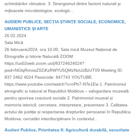
schimbărilor climatice. 3. Sinergismul dintre factorii naturali şi
mijloacele microbiologice, ecologic...
AUDIERI PUBLICE, SECȚIA ȘTIINȚE SOCIALE, ECONOMICE,
UMANISTICE ȘI ARTE
26.02.2024
Sala Mică
26 februarie2024, ora 10.00, Sala mică Muzeul Național de
Etnografie și Istorie Naturală ZOOM:
https://us02web.zoom.us/j/83724624024?
pwd=NGlqRmxwZ0ZiKzRWYU5QMzNoUzBzUT09 Meeting ID:
837 2462 4024 Passcode: 847743 YOUTUBE:
https://www.youtube.com/watch?v=nPh7-NTe1Ew 1. Patrimoniul
etnografic și natural al Republicii Moldova – salvgardare muzeală
pentru sporirea coeziunii sociale 2. Patrimoniul muzeal și
memoria istorică: cercetare, interpretare, prezentare 3. Calitatea
actului de justiție și respectarea drepturilor persoanei în Republica
Moldova: cercetări interdisciplinare în contextul...
Audieri Publice, Prioritatea II: Agricultură durabilă, securitate