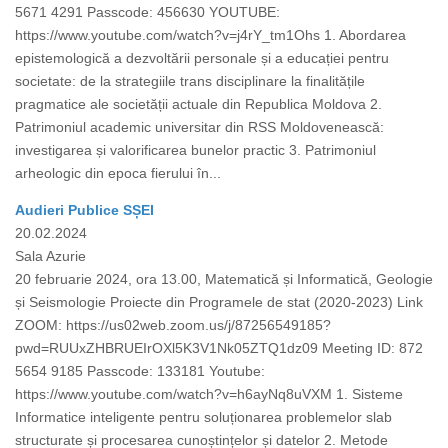
5671 4291 Passcode: 456630 YOUTUBE:
https://www.youtube.com/watch?v=j4rY_tm1Ohs 1. Abordarea
epistemologică a dezvoltării personale și a educației pentru
societate: de la strategiile trans disciplinare la finalitățile
pragmatice ale societății actuale din Republica Moldova 2.
Patrimoniul academic universitar din RSS Moldovenească:
investigarea și valorificarea bunelor practic 3. Patrimoniul
arheologic din epoca fierului în...
Audieri Publice SȘEI
20.02.2024
Sala Azurie
20 februarie 2024, ora 13.00, Matematică și Informatică, Geologie
și Seismologie Proiecte din Programele de stat (2020-2023) Link
ZOOM: https://us02web.zoom.us/j/87256549185?
pwd=RUUxZHBRUEIrOXl5K3V1Nk05ZTQ1dz09 Meeting ID: 872
5654 9185 Passcode: 133181 Youtube:
https://www.youtube.com/watch?v=h6ayNq8uVXM 1. Sisteme
Informatice inteligente pentru soluționarea problemelor slab
structurate și procesarea cunoștințelor și datelor 2. Metode