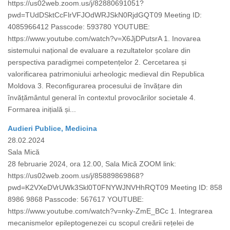
https://us02web.zoom.us/j/82880691051?
pwd=TUdDSktCcFlrVFJOdWRJSkN0RjdGQT09 Meeting ID:
4085966412 Passcode: 593780 YOUTUBE:
https://www.youtube.com/watch?v=X6JjDPutsrA 1. Inovarea
sistemului național de evaluare a rezultatelor școlare din
perspectiva paradigmei competențelor 2. Cercetarea și
valorificarea patrimoniului arheologic medieval din Republica
Moldova 3. Reconfigurarea procesului de învățare din
învățământul general în contextul provocărilor societale 4.
Formarea inițială și...
Audieri Publice, Medicina
28.02.2024
Sala Mică
28 februarie 2024, ora 12.00, Sala Mică ZOOM link:
https://us02web.zoom.us/j/85889869868?
pwd=K2VXeDVrUWk3Skl0T0FNYWJNVHhRQT09 Meeting ID: 858
8986 9868 Passcode: 567617 YOUTUBE:
https://www.youtube.com/watch?v=nky-ZmE_BCc 1. Integrarea
mecanismelor epileptogenezei cu scopul creării rețelei de