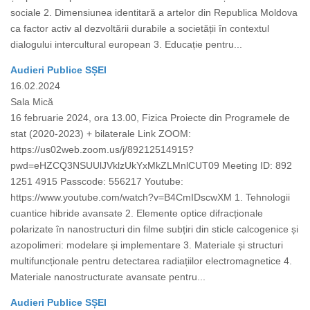
sociale 2. Dimensiunea identitară a artelor din Republica Moldova
ca factor activ al dezvoltării durabile a societății în contextul
dialogului intercultural european 3. Educație pentru...
Audieri Publice SȘEI
16.02.2024
Sala Mică
16 februarie 2024, ora 13.00, Fizica Proiecte din Programele de
stat (2020-2023) + bilaterale Link ZOOM:
https://us02web.zoom.us/j/89212514915?
pwd=eHZCQ3NSUUlJVklzUkYxMkZLMnlCUT09 Meeting ID: 892
1251 4915 Passcode: 556217 Youtube:
https://www.youtube.com/watch?v=B4CmIDscwXM 1. Tehnologii
cuantice hibride avansate 2. Elemente optice difracționale
polarizate în nanostructuri din filme subțiri din sticle calcogenice și
azopolimeri: modelare și implementare 3. Materiale și structuri
multifuncționale pentru detectarea radiațiilor electromagnetice 4.
Materiale nanostructurate avansate pentru...
Audieri Publice SȘEI