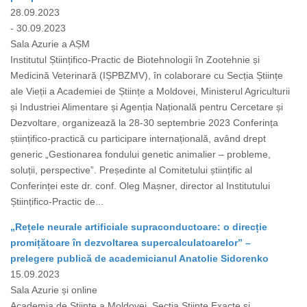
28.09.2023
- 30.09.2023
Sala Azurie a AȘM
Institutul Științifico-Practic de Biotehnologii în Zootehnie și
Medicină Veterinară (IȘPBZMV), în colaborare cu Secția Științe
ale Vieții a Academiei de Științe a Moldovei, Ministerul Agriculturii
și Industriei Alimentare și Agenția Națională pentru Cercetare și
Dezvoltare, organizează la 28-30 septembrie 2023 Сonferința
științifico-practică cu participare internațională, având drept
generic „Gestionarea fondului genetic animalier – probleme,
soluții, perspective”. Președinte al Comitetului științific al
Conferinței este dr. conf. Oleg Mașner, director al Institutului
Științifico-Practic de...
„Rețele neurale artificiale supraconductoare: o direcție
promițătoare în dezvoltarea supercalculatoarelor” –
prelegere publică de academicianul Anatolie Sidorenko
15.09.2023
Sala Azurie și online
Academia de Științe a Moldovei, Secția Științe Exacte și