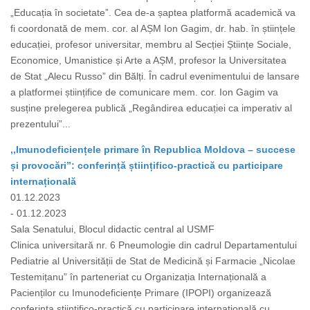
„Educația în societate”. Cea de-a șaptea platformă academică va
fi coordonată de mem. cor. al AȘM Ion Gagim, dr. hab. în științele
educației, profesor universitar, membru al Secției Științe Sociale,
Economice, Umanistice și Arte a AȘM, profesor la Universitatea
de Stat „Alecu Russo” din Bălți. În cadrul evenimentului de lansare
a platformei științifice de comunicare mem. cor. Ion Gagim va
susține prelegerea publică „Regândirea educației ca imperativ al
prezentului”...
,,Imunodeficiențele primare în Republica Moldova – succese
și provocări”: conferință științifico-practică cu participare
internațională
01.12.2023
- 01.12.2023
Sala Senatului, Blocul didactic central al USMF
Clinica universitară nr. 6 Pneumologie din cadrul Departamentului
Pediatrie al Universității de Stat de Medicină și Farmacie „Nicolae
Testemițanu” în parteneriat cu Organizația Internațională a
Pacienților cu Imunodeficiențe Primare (IPOPI) organizează
conferința științifico-practică cu participare internațională cu