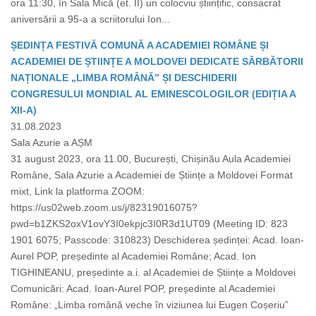
ora 11:30, în Sala Mică (et. II) un colocviu științific, consacrat
aniversării a 95-a a scriitorului Ion...
ȘEDINȚA FESTIVĂ COMUNĂ A ACADEMIEI ROMÂNE ȘI
ACADEMIEI DE ȘTIINȚE A MOLDOVEI DEDICATE SĂRBĂTORII
NAȚIONALE „LIMBA ROMÂNĂ” ȘI DESCHIDERII
CONGRESULUI MONDIAL AL EMINESCOLOGILOR (EDIȚIA A
XII-A)
31.08.2023
Sala Azurie a AȘM
31 august 2023, ora 11.00, București, Chișinău Aula Academiei
Române, Sala Azurie a Academiei de Științe a Moldovei Format
mixt, Link la platforma ZOOM:
https://us02web.zoom.us/j/82319016075?
pwd=b1ZKS2oxV1ovY3I0ekpjc3I0R3d1UT09 (Meeting ID: 823
1901 6075; Passcode: 310823) Deschiderea ședinței: Acad. Ioan-
Aurel POP, președinte al Academiei Române; Acad. Ion
TIGHINEANU, președinte a.i. al Academiei de Științe a Moldovei
Comunicări: Acad. Ioan-Aurel POP, președinte al Academiei
Române: „Limba română veche în viziunea lui Eugen Coșeriu”