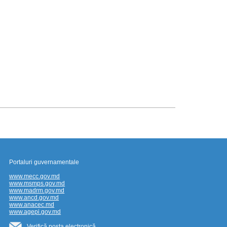
Portaluri guvernamentale
www.mecc.gov.md
www.msmps.gov.md
www.madrm.gov.md
www.ancd.gov.md
www.anacec.md
www.agepi.gov.md
Verifică poșta electronică