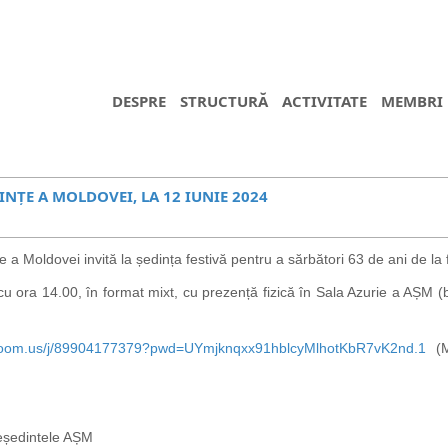
DESPRE
STRUCTURĂ
ACTIVITATE
MEMBRI
INȚE A MOLDOVEI, LA 12 IUNIE 2024
e a Moldovei invită la ședința festivă pentru a sărbători 63 de ani de la
u ora 14.00, în format mixt, cu prezență fizică în Sala Azurie a AȘM (bd
.zoom.us/j/89904177379?pwd=UYmjknqxx91hblcyMlhotKbR7vK2nd.1
(M
eședintele AȘM