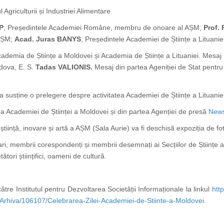
l Agriculturii și Industriei Alimentare
P
, Președintele Academiei Române, membru de onoare al AȘM;
Prof.
 AȘM;
Acad. Juras BANYS
, Președintele Academiei de Științe a Lituaniei
ademia de Științe a Moldovei și Academia de Științe a Lituaniei. Mesaj
ldova, E. S.
Tadas VALIONIS.
Mesaj din partea Ageniției de Stat pentru
a susține o prelegere despre activitatea Academiei de Științe a Lituanie
ea Academiei de Științei a Moldovei și din partea Agenției de presă
New
iință, inovare și artă a AȘM (Sala Aurie) va fi deschisă expoziția de fotog
lari, membrii corespondenți și membrii desemnați ai Secțiilor de Științe ale
tători științifici, oameni de cultură.
tre Institutul pentru Dezvoltarea Societății Informaționale la linkul
htt
/Arhiva/106107/Celebrarea-Zilei-Academiei-de-Stiinte-a-Moldovei
.