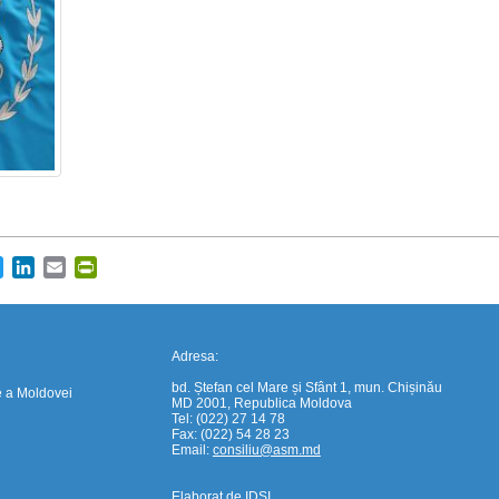
https://propletenie.ru/
cebook
Twitter
LinkedIn
Email
PrintFriendly
Adresa:
bd. Ștefan cel Mare și Sfânt 1, mun. Chișinău
e a Moldovei
MD 2001, Republica Moldova
Tel: (022) 27 14 78
Fax: (022) 54 28 23
Email:
consiliu@asm.md
Elaborat de
IDSI