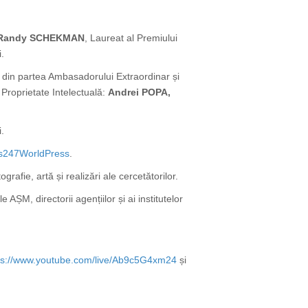
 Randy SCHEKMAN
, Laureat al Premiului
.
 din partea Ambasadorului Extraordinar și
 Proprietate Intelectuală:
Andrei POPA,
i
.
s247WorldPress
.
rafie, artă și realizări ale cercetătorilor.
 AȘM, directorii agențiilor și ai institutelor
ps://www.youtube.com/live/Ab9c5G4xm24
și