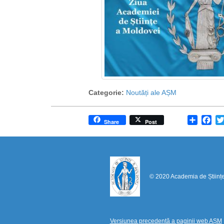
Categorie:
Noutăți ale AȘM
Share
Fa
Share
Post
© 2020 Academia de Științ
Versiunea precedentă a paginii web AȘM