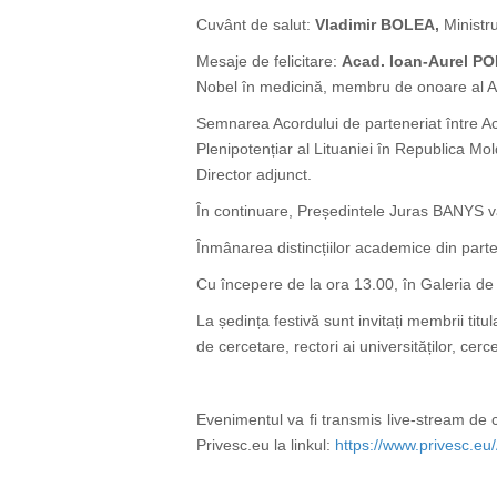
Cuvânt de salut:
Vladimir BOLEA,
Ministru
Mesaje de felicitare:
Acad. Ioan-Aurel PO
Nobel în medicină, membru de onoare al
Semnarea Acordului de parteneriat între Ac
Plenipotențiar al Lituaniei în Republica Mo
Director adjunct.
În continuare, Președintele Juras BANYS
v
Înmânarea distincțiilor academice din part
Cu începere de la ora 13.00, în Galeria de șt
La ședința festivă sunt invitați membrii titu
de cercetare, rectori ai universităților, cerce
Evenimentul va fi transmis live-stream de că
Privesc.eu la linkul:
https://www.privesc.eu