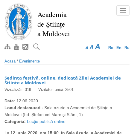
Mergi
la
Toggl
Academia
conţinutul
navig
de Științe
principal
a Moldovei
A
A
A
Ro
En
Ru
Acasă
/
Evenimente
Ședința festivă, online, dedicată Zilei Academiei de
Științe a Moldovei
Vizualizări: 319
Vizitatori unici: 2501
Data:
12.06.2020
Locul desfasurarii:
Sala azurie a Academiei de Științe a
Moldovei (bd. Ștefan cel Mare și Sfânt, 1)
Categoria:
Lecție publică online
La
12 iunie 2020, ora 15:00, în Sala Azurie a Academiei de