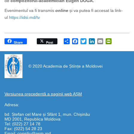
de
compozitorul-academician Eugen DOGA.
Evenimentul va fi transmis
online
și va putea fi accesat la link-
ul
https://idsi.md/tv
Share
Facebook
Twitter
LinkedIn
Email
PrintFrien
Share
Post
https://propletenie.ru/
© 2020 Academia de Științe a Moldovei
Versiunea precedentă a paginii web AȘM
Adresa:
bd. Ștefan cel Mare și Sfânt 1, mun. Chișinău
MD 2001, Republica Moldova
Tel: (022) 27 14 78
Fax: (022) 54 28 23
Email:
consiliu@asm.md