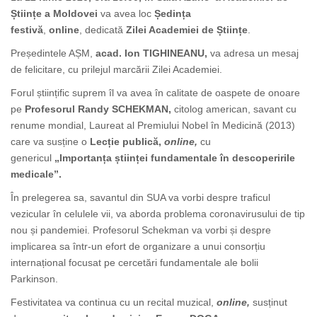
Științe a Moldovei
va avea loc
Ședința
festivă
,
online
, dedicată
Zilei Academiei de Științe
.
Președintele AȘM,
acad. Ion TIGHINEANU,
va adresa un mesaj
de felicitare, cu prilejul marcării Zilei Academiei.
Forul științific suprem îl va avea în calitate de oaspete de onoare
pe
Profesorul Randy SCHEKMAN,
citolog american, savant cu
renume mondial, Laureat al Premiului Nobel în Medicină (2013)
care va susține o
Lecție publică,
online,
cu
genericul
„Importanța științei fundamentale în descoperirile
medicale”.
În prelegerea sa, savantul din SUA va vorbi despre traficul
vezicular în celulele vii, va aborda problema coronavirusului de tip
nou și pandemiei. Profesorul Schekman va vorbi și despre
implicarea sa
într-un efort de organizare a unui consorțiu
internațional focusat pe cercetări fundamentale ale bolii
Parkinson.
Festivitatea va continua cu un recital muzical,
online,
susținut