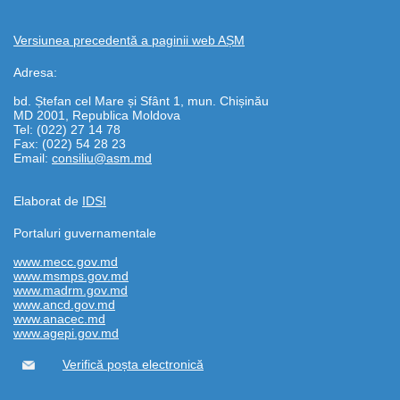
COVID-
19:
Versiunea precedentă a paginii web AȘM
Suport
Adresa:
științific
medical
bd. Ștefan cel Mare și Sfânt 1, mun. Chișinău
MD 2001, Republica Moldova
sau
Tel: (022) 27 14 78
ce
Fax: (022) 54 28 23
Email:
consiliu@asm.md
trebuie
să
cunoaștem
Elaborat de
IDSI
despre
Portaluri guvernamentale
coronavirus
SARS-
www.mecc.gov.md
www.msmps.gov.md
CoV-
www.madrm.gov.md
2
www.ancd.gov.md
www.anacec.md
și
www.agepi.gov.md
pandemie”
Verifică poșta electronică