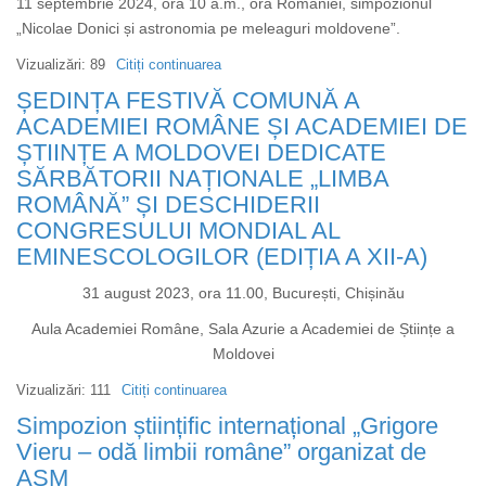
11 septembrie 2024, ora 10 a.m., ora României, simpozionul
„Nicolae Donici și astronomia pe meleaguri moldovene”.
Vizualizări: 89
Citiți continuarea
despre
„Nicolae
ȘEDINȚA FESTIVĂ COMUNĂ A
Donici
ACADEMIEI ROMÂNE ȘI ACADEMIEI DE
și
ȘTIINȚE A MOLDOVEI DEDICATE
astronomia
SĂRBĂTORII NAȚIONALE „LIMBA
pe
ROMÂNĂ” ȘI DESCHIDERII
meleaguri
CONGRESULUI MONDIAL AL
moldovene
EMINESCOLOGILOR (EDIȚIA A XII-A)
-
-
31 august 2023, ora 11.00, București, Chișinău
11
Aula Academiei Române, Sala Azurie a Academiei de Științe a
Septembrie
Moldovei
2024,
DUPLEX
Vizualizări: 111
Citiți continuarea
despre
ACADEMIA
ȘEDINȚA
Simpozion științific internațional „Grigore
ROMANA
FESTIVĂ
Vieru – odă limbii române” organizat de
-
COMUNĂ
AȘM