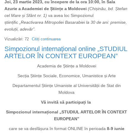
Joi,
23 martie 2023, cu începere de la ora 10:00, în Sala
Vieru
(EDIȚIA
Azurie a Academiei de Științe a Moldovei
(Chișinău, bd. Ștefan
–
A
cel Mare și Sfânt nr. 1)
va avea loc Simpozionul
odă
XII-
științific
„Reactivarea Mitropoliei Basarabiei la 30 de ani: premise,
limbii
A)
evoluții, adevăr”.
române”
organizat
Vizualizări: 72
Citiți continuarea
despre
de
Simpozion
Simpozionul internațional online „STUDIUL
AȘM
științific
ARTELOR ÎN CONTEXT EUROPEAN”
„Reactivarea
Academia de Științe a Moldovei
Mitropoliei
Basarabiei
Secția Științe Sociale, Economice, Umanistice și Arte
la
Departamentul Științe Umaniste al Universității de Stat din
30
Moldova
de
ani:
Vă invită să participați la
premise,
Simpozionul internațional „STUDIUL ARTELOR ÎN CONTEXT
evoluții,
EUROPEAN”
adevăr”
care se va desfășura în format ONLINE în perioada
8-9 iunie