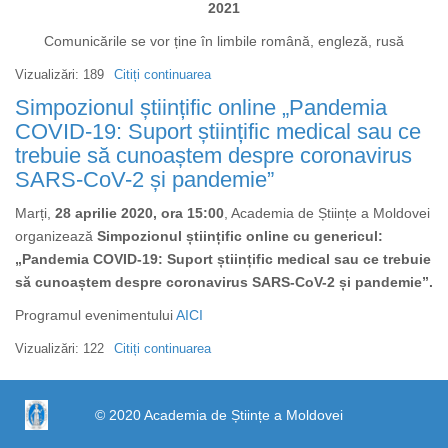
2021
Comunicările se vor ține în limbile română, engleză, rusă
Vizualizări: 189
Citiți continuarea
despre
Simpozionul
Simpozionul științific online „Pandemia
internațional
COVID-19: Suport științific medical sau ce
online
trebuie să cunoaștem despre coronavirus
„STUDIUL
SARS-CoV-2 și pandemie”
ARTELOR
Marți,
28 aprilie 2020, ora 15:00
ÎN
, Academia de Științe a Moldovei
organizează
Simpozionul științific online cu genericul:
CONTEXT
„Pandemia COVID-19: Suport științific medical sau ce trebuie
EUROPEAN”
să cunoaștem despre coronavirus SARS-CoV-2 și pandemie”.
Programul evenimentului
AICI
Vizualizări: 122
Citiți continuarea
despre
https://propletenie.ru/
Simpozionul
științific
© 2020 Academia de Științe a Moldovei
online
„Pandemia