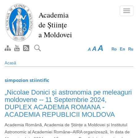
Mergi
la
Toggl
Academia
conţinutul
navig
de Științe
principal
a Moldovei
A
A
A
Ro
En
Ru
Acasă
simpozion stiintific
„Nicolae Donici și astronomia pe meleaguri
moldovene -- 11 Septembrie 2024,
DUPLEX ACADEMIA ROMANA -
ACADEMIA REPUBLICII MOLDOVA
Academia Română, Academia de Științe a Moldovei și Institutul
Astronomic al Academiei Române–AIRA organizează, în data de