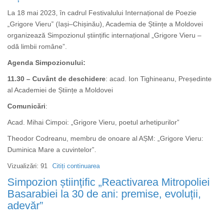
ACADEMIA
A
La 18 mai 2023, în cadrul Festivalului Internațional de Poezie
REPUBLICII
ACADEMIEI
„Grigore Vieru” (Iași–Chișinău), Academia de Științe a Moldovei
MOLDOVA
ROMÂNE
organizează Simpozionul științific internațional „Grigore Vieru –
ȘI
odă limbii române”.
ACADEMIEI
DE
Agenda Simpozionului:
ȘTIINȚE
11.30 – Cuvânt de deschidere
: acad. Ion Tighineanu, Președinte
A
al Academiei de Științe a Moldovei
MOLDOVEI
DEDICATE
Comunicări
:
SĂRBĂTORII
Acad. Mihai Cimpoi: „Grigore Vieru, poetul arhetipurilor”
NAȚIONALE
„LIMBA
Theodor Codreanu, membru de onoare al AȘM: „Grigore Vieru:
ROMÂNĂ”
Duminica Mare a cuvintelor”.
ȘI
Vizualizări: 91
Citiți continuarea
despre
DESCHIDERII
Simpozion
Simpozion științific „Reactivarea Mitropoliei
CONGRESULUI
științific
Basarabiei la 30 de ani: premise, evoluții,
MONDIAL
internațional
adevăr”
AL
„Grigore
EMINESCOLOGILOR