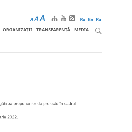
A
A
A
Ro
En
Ru
ORGANIZAȚII
TRANSPARENȚĂ
MEDIA
gătirea propunerilor de proiecte în cadrul
arie 2022.