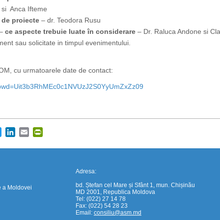
 si Anca Ifteme
r de proiecte
– dr. Teodora Rusu
–
ce aspecte trebuie luate în considerare
– Dr. Raluca Andone si Cl
ment sau solicitate in timpul evenimentului.
OOM, cu urmatoarele date de contact:
pwd=
Uit3b3RhMEc0c1NVUzJ2S0YyUmZxZz
09
https://propletenie.ru/
cebook
Twitter
LinkedIn
Email
PrintFriendly
Adresa:
bd. Ștefan cel Mare și Sfânt 1, mun. Chișinău
e a Moldovei
MD 2001, Republica Moldova
Tel: (022) 27 14 78
Fax: (022) 54 28 23
Email:
consiliu@asm.md