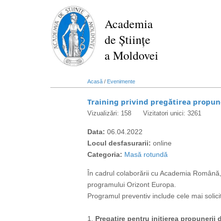
Mergi
la
Academia
conţinutul
de Științe
principal
a Moldovei
Acasă
/
Evenimente
Training privind pregătirea propun
Vizualizări: 158
Vizitatori unici: 3261
Data:
06.04.2022
Locul desfasurarii:
online
Categoria:
Masă rotundă
În cadrul colaborării cu Academia Română, l
programului Orizont Europa.
Programul preventiv include cele mai solicit
1.
Pregatire pentru initierea propunerii 