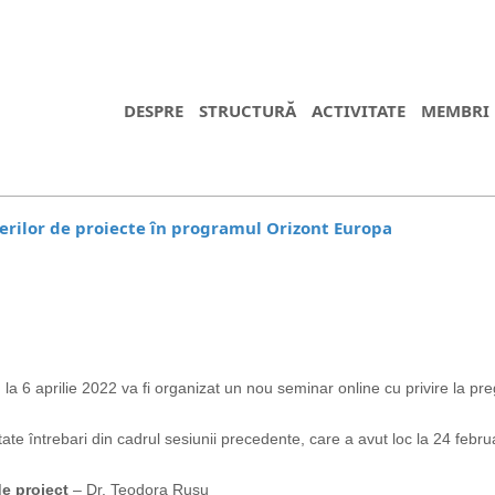
DESPRE
STRUCTURĂ
ACTIVITATE
MEMBRI
erilor de proiecte în programul Orizont Europa
a 6 aprilie 2022 va fi organizat un nou seminar online cu privire la pre
ate întrebari din cadrul sesiunii precedente, care a avut loc la 24 febru
de proiect
– Dr. Teodora Rusu