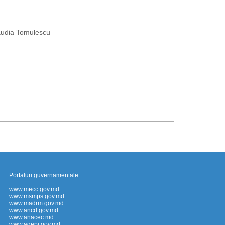
audia Tomulescu
Portaluri guvernamentale
www.mecc.gov.md
www.msmps.gov.md
www.madrm.gov.md
www.ancd.gov.md
www.anacec.md
www.agepi.gov.md