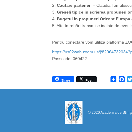
2.
Cautare parteneri
– Claudia Tomulescu
3.
Greseli tipice in scrierea propunerilo
4.
Bugetul in propuneri Orizont Europa
5. Alte întrebări transmise inainte de eveni
Pentru conectare vom utiliza platforma Z
https://us02web.zoom.us/j/
82064732034?
Passcode: 060422
Share
Fa
Share
Post
© 2020 Academia de Științ