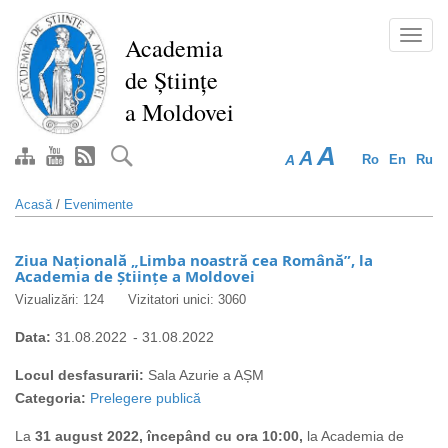
Mergi
la
Toggl
Academia
conţinutul
navig
de Științe
principal
a Moldovei
A
A
A
Ro
En
Ru
Acasă
/
Evenimente
Ziua Națională „Limba noastră cea Română”, la
Academia de Științe a Moldovei
Vizualizări: 124
Vizitatori unici: 3060
Data:
31.08.2022
-
31.08.2022
Locul desfasurarii:
Sala Azurie a AȘM
Categoria:
Prelegere publică
La
31 august 2022, începând cu ora 10:00,
la Academia de