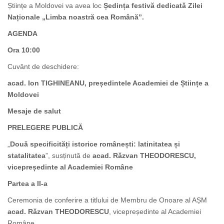
Științe a Moldovei va avea loc
Ședința festivă dedicată Zilei
Naționale „Limba noastră cea Română”.
AGENDA
Ora 10:00
Cuvânt de deschidere:
acad. Ion TIGHINEANU, președintele Academiei de Științe a
Moldovei
Mesaje de salut
PRELEGERE PUBLICĂ
„
Două specificități istorice românești: latinitatea și
statalitatea
”, susținută de
acad. Răzvan THEODORESCU,
vicepreședinte al Academiei Române
Partea a II-a
Ceremonia de conferire a titlului de Membru de Onoare al AȘM
acad. Răzvan THEODORESCU
, vicepreședinte al Academiei
Române