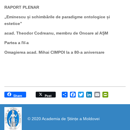
RAPORT PLENAR
„Eminescu și schimbările de paradigme ontologice și
estetice”
acad. Theodor Codreanu, membru de Onoare al AȘM
Partea a IV-a
Omagierea acad. Mihai CIMPOI la a 80-a aniversare
Share
Facebook
Twitter
LinkedIn
Email
PrintFrien
Share
Post
https://propletenie.ru/
© 2020 Academia de Științe a Moldovei