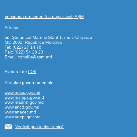
Versiunea precedentă a paginii web AȘM
Adresa:
bd. Ștefan cel Mare și Sfânt 1, mun. Chișinău
MD 2001, Republica Moldova
Tel: (022) 27 14 78
Fax: (022) 54 28 23
Email:
consiliu@asm.md
Elaborat de
IDSI
Portaluri guvernamentale
www.mecc.gov.md
www.msmps.gov.md
www.madrm.gov.md
www.ancd.gov.md
www.anacec.md
www.agepi.gov.md
Verifică poșta electronică