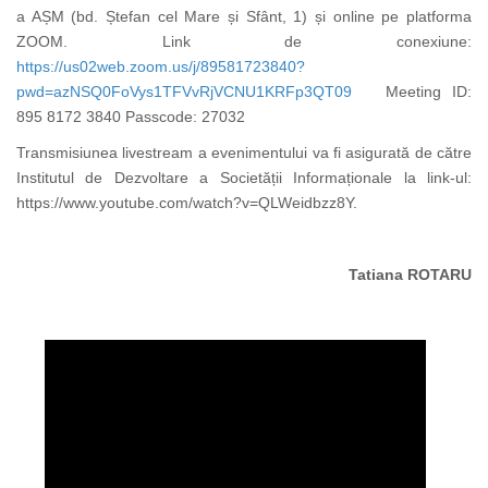
a AȘM (bd. Ștefan cel Mare și Sfânt, 1) și online pe platforma
ZOOM. Link de conexiune:
https://us02web.zoom.us/j/89581723840?
pwd=azNSQ0FoVys1TFVvRjVCNU1KRFp3QT09
Meeting ID:
895 8172 3840 Passcode: 27032
Transmisiunea livestream a evenimentului va fi asigurată de către
Institutul de Dezvoltare a Societății Informaționale la link-ul:
https://www.youtube.com/watch?v=QLWeidbzz8Y.
Tatiana ROTARU