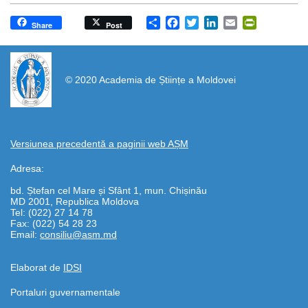
Share
Facebook
Twitter
LinkedIn
Email
PrintFrien
Share
Post
https://propletenie.ru/
© 2020 Academia de Științe a Moldovei
Versiunea precedentă a paginii web AȘM
Adresa:
bd. Ștefan cel Mare și Sfânt 1, mun. Chișinău
MD 2001, Republica Moldova
Tel: (022) 27 14 78
Fax: (022) 54 28 23
Email:
consiliu@asm.md
Elaborat de
IDSI
Portaluri guvernamentale