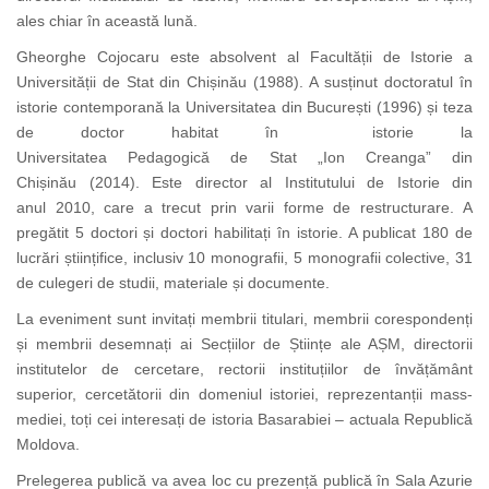
ales chiar în această lună.
Gheorghe Cojocaru este absolvent al Facultății de Istorie a
Universității de Stat din Chișinău (1988). A susținut doctoratul în
istorie contemporană la Universitatea din București (1996) și teza
de doctor habitat în istorie la
Universitatea Pedagogică de Stat „Ion Creanga” din
Chișinău (2014). Este director al Institutului de Istorie din
anul 2010, care a trecut prin varii forme de restructurare. A
pregătit 5 doctori și doctori habilitați în istorie. A publicat 180 de
lucrări științifice, inclusiv 10 monografii, 5 monografii colective, 31
de culegeri de studii, materiale și documente.
La eveniment sunt invitați membrii titulari, membrii corespondenți
și membrii desemnați ai Secțiilor de Științe ale AȘM, directorii
institutelor de cercetare, rectorii instituțiilor de învățământ
superior, cercetătorii din domeniul istoriei, reprezentanții mass-
mediei, toți cei interesați de istoria Basarabiei – actuala Republică
Moldova.
Prelegerea publică va avea loc cu prezență publică în Sala Azurie