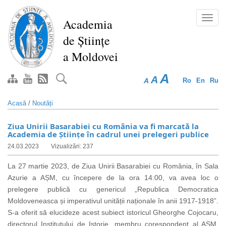
Mergi
la
Toggl
Academia
conţinutul
navig
de Științe
principal
a Moldovei
A
A
A
Ro
En
Ru
Acasă
/
Noutăți
Ziua Unirii Basarabiei cu România va fi marcată la
Academia de Științe în cadrul unei prelegeri publice
24.03.2023
Vizualizări: 237
La 27 martie 2023, de Ziua Unirii Basarabiei cu România, în Sala
Azurie a AȘM, cu începere de la ora 14:00, va avea loc o
prelegere publică cu genericul „Republica Democratica
Moldoveneasca și imperativul unității naționale în anii 1917-1918”.
S-a oferit să elucideze acest subiect istoricul Gheorghe Cojocaru,
directorul Institutului de Istorie, membru corespondent al AȘM,