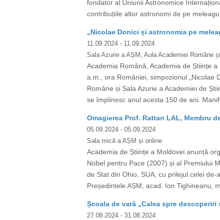
fondator al Uniunii Astronomice Internațion
contribuțiile altor astronomi de pe meleag
„Nicolae Donici și astronomia pe me
11.09.2024
- 11.09.2024
Sala Azurie a AȘM, Aula Academiei Române și
Academia Română, Academia de Științe a M
a.m., ora României, simpozionul „Nicolae D
Române și Sala Azurie a Academiei de Știin
se împlinesc anul acesta 150 de ani. Manifes
Omagierea Prof. Rattan LAL, Membru de
05.09.2024
- 05.09.2024
Sala mică a AȘM și online
Academia de Științe a Moldovei anunță org
Nobel pentru Pace (2007) și al Premiului M
de Stat din Ohio, SUA, cu prilejul celei de-a 
Președintele AȘM, acad. Ion Tighineanu, mem
Școala de vară „Calea spre descoperiri 
27.08.2024
- 31.08.2024