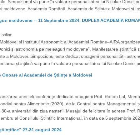
ale. Simpozionul va pune în valoare personalitatea lui Nicolae Donici pe 
uri moldovene. Academia Română, Academia de Științe a Moldovei și Inst
leaguri moldovene -- 11 Septembrie 2024, DUPLEX ACADEMIA RO
 online
oldovei și Institutul Astronomic al Academiei Române–AIRA organizea
onici și astronomia pe meleaguri moldovene”. Manifestarea științifică 
țe a Moldovei. Simpozionul este dedicat omagierii personalității astron
tarea științifică va pune în valoare personalitatea lui Nicolae Donici pe
 Onoare al Academiei de Științe a Moldovei
anizarea unei teleconferințe dedicate omagierii Prof. Rattan Lal, Mem
ondial pentru Alimentație (2020), de la Centrul pentru Managementul ș
80-a aniversări din ziua nașterii. Mesajul de felicitare în adresa Prof. Rat
bru al Consiliului Științific Internațional, în data de 5 septembrie 2024
științifice” 27-31 august 2024