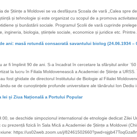
 de Științe a Moldovei se va desfășura Școala de vară „Calea spre desco
 știință și tehnologie și este organizat cu scopul de a promova activitate
ii cotidiene și bunăstării sociale. Programul Școlii de vară cuprinde prel
 ingineria, biologia, științele sociale, economice și juridice etc. Printre.
e ani: masă rotundă consacrată savantului biolog (24.06.1934 – 
ar fi împlinit 90 de ani. S-a încadrat în cercetare la sfârșitul anilor `50
artizat la lucru în Filiala Moldovenească a Academiei de Științe a URSS. Î
u fost ghidate de directorul Institutului de Biologie al Filialei Moldove
du-se de cunoștințele profunde universitare ale tânărului Ion Dediu i-
ei și Ziua Națională a Portului Popular
.00, se deschide simpozionul international de etnologie dedicat Zilei Uni
c cu prezență fizică în Sala Mică a Academiei de Științe a Moldovei (Chi
nexiune: https://us02web.zoom.us/j/82461502660?pwd=sjgb47ToqGz