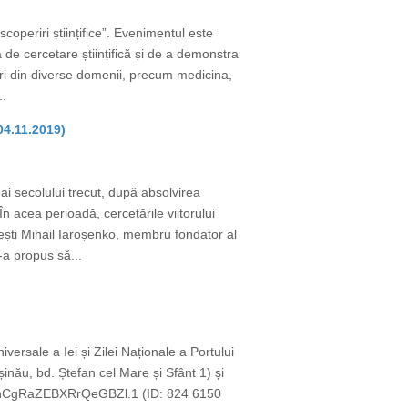
periri științifice”. Evenimentul este
a de cercetare științifică și de a demonstra
egeri din diverse domenii, precum medicina,
..
04.11.2019)
 ai secolului trecut, după absolvirea
n acea perioadă, cercetările viitorului
nești Mihail Iaroșenko, membru fondator al
a propus să...
versale a Iei și Zilei Naționale a Portului
șinău, bd. Ștefan cel Mare și Sfânt 1) și
a8nCgRaZEBXRrQeGBZl.1 (ID: 824 6150