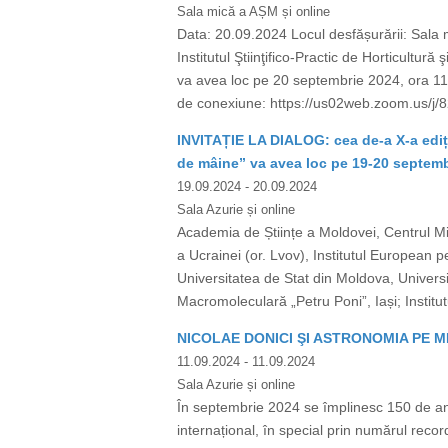
Sala mică a AȘM și online
Data: 20.09.2024 Locul desfășurării: Sala m
Institutul Ştiinţifico-Practic de Horticultu
va avea loc pe 20 septembrie 2024, ora 11:
de conexiune: https://us02web.zoom.us/
INVITAȚIE LA DIALOG: cea de-a X-a ediție 
de mâine” va avea loc pe 19-20 septemb
19.09.2024
- 20.09.2024
Sala Azurie și online
Academia de Științe a Moldovei, Centrul Mit
a Ucrainei (or. Lvov), Institutul European 
Universitatea de Stat din Moldova, Univers
Macromoleculară „Petru Poni”, Iași; Institut
NICOLAE DONICI ŞI ASTRONOMIA PE
11.09.2024
- 11.09.2024
Sala Azurie și online
În septembrie 2024 se împlinesc 150 de ani
internațional, în special prin numărul re