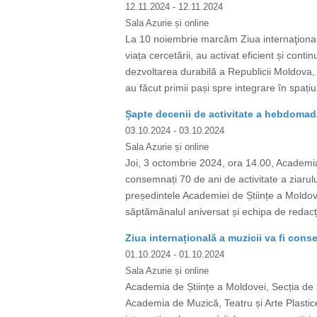
12.11.2024
- 12.11.2024
Sala Azurie și online
La 10 noiembrie marcăm Ziua internaţională 
viața cercetării, au activat eficient și conti
dezvoltarea durabilă a Republicii Moldova, 
au făcut primii pași spre integrare în spaț
Șapte decenii de activitate a hebdomadar
03.10.2024
- 03.10.2024
Sala Azurie și online
Joi, 3 octombrie 2024, ora 14.00, Academia
consemnați 70 de ani de activitate a ziarul
președintele Academiei de Științe a Moldov
săptămânalul aniversat și echipa de redacție
Ziua internațională a muzicii va fi con
01.10.2024
- 01.10.2024
Sala Azurie și online
Academia de Științe a Moldovei, Secția de ș
Academia de Muzică, Teatru și Arte Plastice