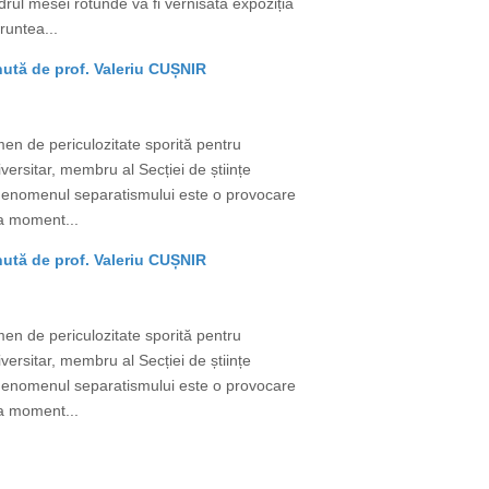
adrul mesei rotunde va fi vernisată expoziția
runtea...
nută de prof. Valeriu CUȘNIR
men de periculozitate sporită pentru
versitar, membru al Secției de științe
ir „Fenomenul separatismului este o provocare
 La moment...
nută de prof. Valeriu CUȘNIR
men de periculozitate sporită pentru
versitar, membru al Secției de științe
ir „Fenomenul separatismului este o provocare
 La moment...