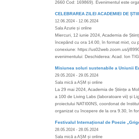
2660 Cod: 169869). Evenimentul este organiza
CELEBRAREA ZILEI ACADEMIEI DE ȘTIIN
12.06.2024
- 12.06.2024
Sala Azurie și online
Miercuri, 12 iunie 2024, Academia de Științ
începând cu ora 14.00, în format mixt, cu 
conexiune: https://us02web.zoom.us/j/8
evenimentului: Deschiderea: Acad. Ion TIGH
Misiunea soluri sustenabile a Uniunii E
29.05.2024
- 29.05.2024
Sala mică a AȘM și online
La 29 mai 2024, Academia de Științe a Mold
a 100 de Living Labs (laboratoare vii) și Li
proiectului NATI00NS, coordonat de Institu
organizat cu începere de la ora 9.30, în for
Festivalul Internațional de Poezie „Grigo
28.05.2024
- 28.05.2024
Sala mică a AȘM și online