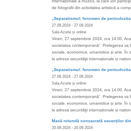
internaționale a muzicii, la care vor partici
de fotografii din activitatea artistică a c
„Separatismul: fenomen de periculozita
27.09.2024
- 27.09.2024
Sala Azurie și online
Vineri, 27 septembrie 2024, ora 14.00, Acad
societatea contemporană”. Prelegerea va fi s
sociale, economice, umanistice și arte. În o
la adresa securităţii internaționale și națio
„Separatismul: fenomen de periculozita
27.09.2024
- 27.09.2024
Sala Azurie și online
Vineri, 27 septembrie 2024, ora 14.00, Acad
societatea contemporană”. Prelegerea va fi s
sociale, economice, umanistice și arte. În o
la adresa securităţii internaționale și națio
Masă rotundă consacrată savanților din 
20.09.2024
- 20.09.2024