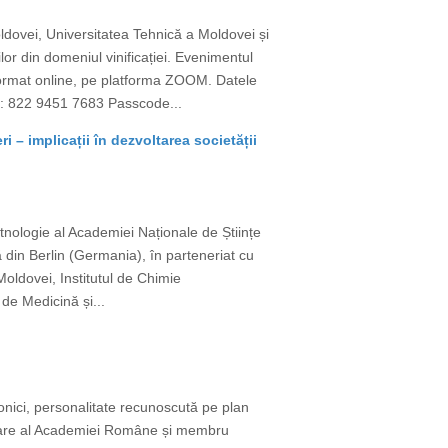
oldovei, Universitatea Tehnică a Moldovei și
lor din domeniul vinificației. Evenimentul
 format online, pe platforma ZOOM. Datele
 822 9451 7683 Passcode...
i – implicații în dezvoltarea societății
Etnologie al Academiei Naționale de Științe
 din Berlin (Germania), în parteneriat cu
oldovei, Institutul de Chimie
 de Medicină și...
nici, personalitate recunoscută pe plan
onoare al Academiei Române și membru