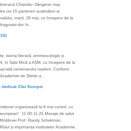
itinerarul Chișinău–Sângerei–Iași,
tre cei 15 parteneri susținători ai
alului, marți, 28 mai, cu începere de la
ragostei-dor în...
010)
, istoria literară, eminescologie și
024, în Sala Mică a AȘM, cu începere de la
acrată centenarului nașterii. Conform
Academiei de Științe a...
 dedicat Zilei Europei
oldovei organizează la 8 mai curent, cu
t european". 11.00-11.25 Mesaje de salut
a Moldovei Prof. Randy Schekman,
lul și importanța institutelor Academiei...