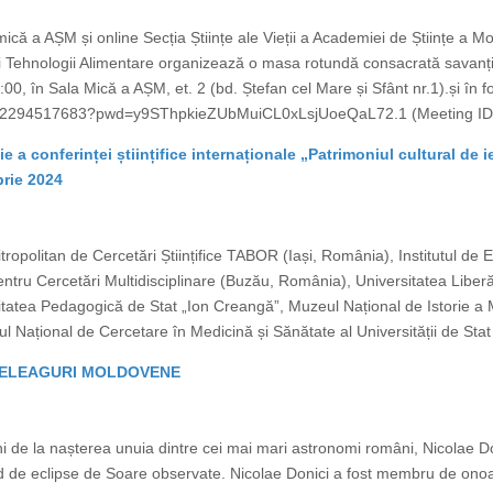
ică a AȘM și online Secția Științe ale Vieții a Academiei de Științe a M
ră şi Tehnologii Alimentare organizează o masa rotundă consacrată savanți
00, în Sala Mică a AȘM, et. 2 (bd. Ștefan cel Mare și Sfânt nr.1).și în
j/82294517683?pwd=y9SThpkieZUbMuiCL0xLsjUoeQaL72.1 (Meeting ID:
a conferinței științifice internaționale „Patrimoniul cultural de ier
rie 2024
ropolitan de Cercetări Științifice TABOR (Iași, România), Institutul de 
pentru Cercetări Multidisciplinare (Buzău, România), Universitatea Liberă
itatea Pedagogică de Stat „Ion Creangă”, Muzeul Național de Istorie a M
ul Național de Cercetare în Medicină și Sănătate al Universității de Stat
 MELEAGURI MOLDOVENE
 de la nașterea unuia dintre cei mai mari astronomi români, Nicolae Do
cord de eclipse de Soare observate. Nicolae Donici a fost membru de 