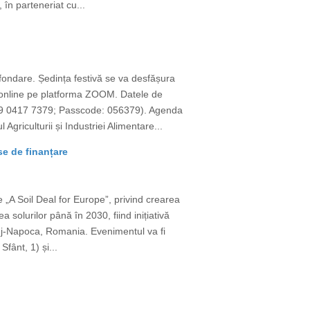
 în parteneriat cu...
 fondare. Ședința festivă se va desfășura
și online pe platforma ZOOM. Datele de
9 0417 7379; Passcode: 056379). Agenda
iculturii și Industriei Alimentare...
se de finanțare
 „A Soil Deal for Europe”, privind crearea
 solurilor până în 2030, fiind inițiativă
luj-Napoca, Romania. Evenimentul va fi
fânt, 1) și...