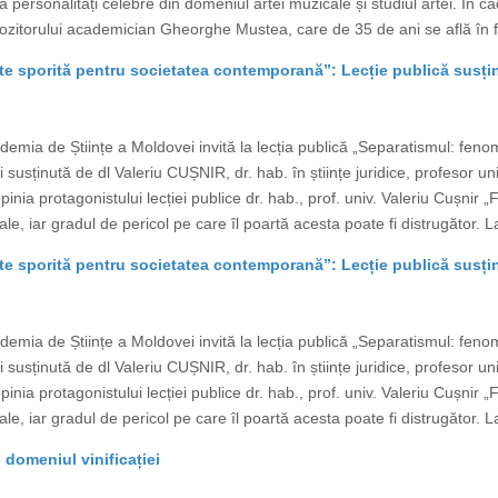
pa personalități celebre din domeniul artei muzicale și studiul artei. În c
ompozitorului academician Gheorghe Mustea, care de 35 de ani se află în f
te sporită pentru societatea contemporană”: Lecție publică susți
emia de Științe a Moldovei invită la lecția publică „Separatismul: feno
usținută de dl Valeriu CUȘNIR, dr. hab. în științe juridice, profesor uni
pinia protagonistului lecției publice dr. hab., prof. univ. Valeriu Cușn
nale, iar gradul de pericol pe care îl poartă acesta poate fi distrugător.
te sporită pentru societatea contemporană”: Lecție publică susți
emia de Științe a Moldovei invită la lecția publică „Separatismul: feno
usținută de dl Valeriu CUȘNIR, dr. hab. în științe juridice, profesor uni
pinia protagonistului lecției publice dr. hab., prof. univ. Valeriu Cușn
nale, iar gradul de pericol pe care îl poartă acesta poate fi distrugător.
domeniul vinificației