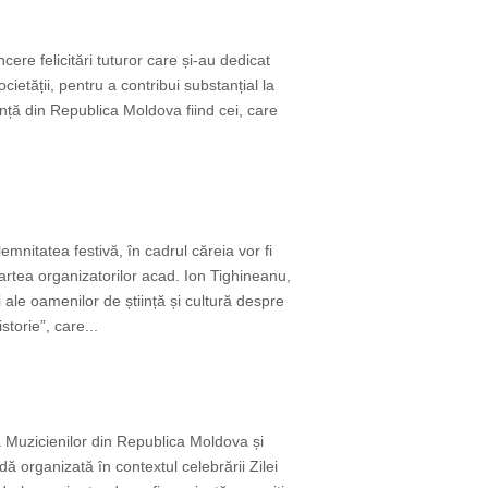
ere felicitări tuturor care și-au dedicat
cietății, pentru a contribui substanțial la
nță din Republica Moldova fiind cei, care
nitatea festivă, în cadrul căreia vor fi
artea organizatorilor acad. Ion Tighineanu,
ale oamenilor de știință și cultură despre
torie”, care...
a Muzicienilor din Republica Moldova și
ă organizată în contextul celebrării Zilei