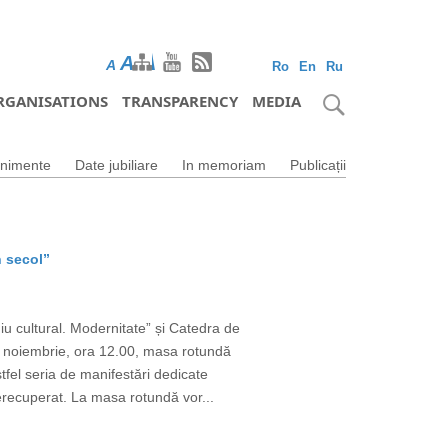
A
A
A
Ro
En
Ru
RGANISATIONS
TRANSPARENCY
MEDIA
nimente
Date jubiliare
In memoriam
Publicații
n secol”
u cultural. Modernitate” și Catedra de
15 noiembrie, ora 12.00, masa rotundă
fel seria de manifestări dedicate
nerecuperat. La masa rotundă vor...