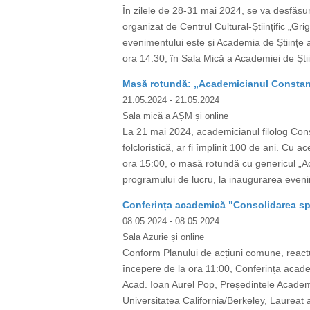
În zilele de 28-31 mai 2024, se va desfășur
organizat de Centrul Cultural-Științific „Gri
evenimentului este și Academia de Științe a
ora 14.30, în Sala Mică a Academiei de Știin
Masă rotundă: „Academicianul Constanti
21.05.2024
- 21.05.2024
Sala mică a AȘM și online
La 21 mai 2024, academicianul filolog Consta
folcloristică, ar fi împlinit 100 de ani. C
ora 15:00, o masă rotundă cu genericul „Ac
programului de lucru, la inaugurarea evenim
Conferința academică "Consolidarea spaț
08.05.2024
- 08.05.2024
Sala Azurie și online
Conform Planului de acțiuni comune, react
începere de la ora 11:00, Conferința acade
Acad. Ioan Aurel Pop, Președintele Acade
Universitatea California/Berkeley, Laureat