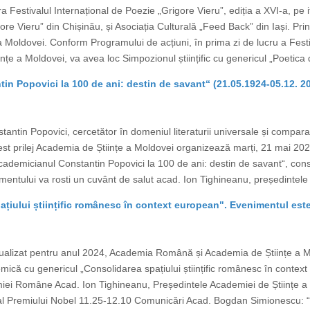
a Festivalul Internațional de Poezie „Grigore Vieru”, ediția a XVI-a, pe 
gore Vieru” din Chișinău, și Asociația Culturală „Feed Back” din Iași. Prin
 Moldovei. Conform Programului de acțiuni, în prima zi de lucru a Festiv
țe a Moldovei, va avea loc Simpozionul științific cu genericul „Poetica d
n Popovici la 100 de ani: destin de savant“ (21.05.1924-05.12. 2
ntin Popovici, cercetător în domeniul literaturii universale și comparate
u acest prilej Academia de Științe a Moldovei organizează marți, 21 mai 2
ademicianul Constantin Popovici la 100 de ani: destin de savant“, cons
entului va rosti un cuvânt de salut acad. Ion Tighineanu, președintele 
iului științific românesc în context european". Evenimentul este
ualizat pentru anul 2024, Academia Română și Academia de Științe a M
mică cu genericul „Consolidarea spațiului științific românesc în contex
miei Române Acad. Ion Tighineanu, Președintele Academiei de Științe 
 al Premiului Nobel 11.25-12.10 Comunicări Acad. Bogdan Simionescu: “Ro