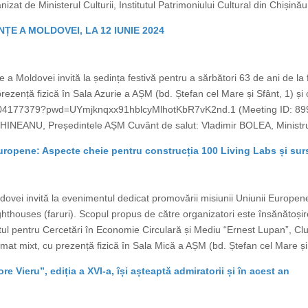
t de Ministerul Culturii, Institutul Patrimoniului Cultural din Chișinău,
ȚE A MOLDOVEI, LA 12 IUNIE 2024
e a Moldovei invită la ședința festivă pentru a sărbători 63 de ani de la
prezență fizică în Sala Azurie a AȘM (bd. Ștefan cel Mare și Sfânt, 1) 
9904177379?pwd=UYmjknqxx91hblcyMlhotKbR7vK2nd.1 (Meeting ID: 89
INEANU, Președintele AȘM Cuvânt de salut: Vladimir BOLEA, Ministrul Agr
uropene: Aspecte cheie pentru construcția 100 Living Labs și sur
ovei invită la evenimentul dedicat promovării misiunii Uniunii Europene
ghthouses (faruri). Scopul propus de către organizatori este însănătoșirea
tul pentru Cercetări în Economie Circulară și Mediu “Ernest Lupan”, C
mat mixt, cu prezență fizică în Sala Mică a AȘM (bd. Ștefan cel Mare și S
re Vieru”, ediția a XVI-a, își așteaptă admiratorii și în acest an