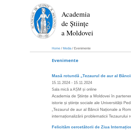
Skip
to
Academia
main
de Științe
content
a Moldovei
Home
/
Media
/
Evenimente
Evenimente
Masă rotundă „Tezaurul de aur al Bănci
15.11.2024
- 15.11.2024
Sala mică a AȘM și online
Academia de Științe a Moldovei în partener
istorie și științe sociale ale Universități
„Tezaurul de aur al Băncii Naționale a Rom
internaționalizării problematicii Tezaurulu
Felicităm cercetătorii de Ziua Internațio