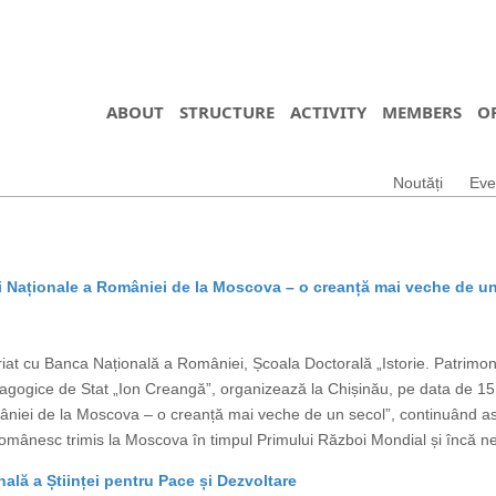
ABOUT
STRUCTURE
ACTIVITY
MEMBERS
O
Noutăți
Eve
i Naționale a României de la Moscova – o creanță mai veche de u
iat cu Banca Națională a României, Școala Doctorală „Istorie. Patrimoni
i Pedagogice de Stat „Ion Creangă”, organizează la Chișinău, pe data de 
âniei de la Moscova – o creanță mai veche de un secol”, continuând ast
i românesc trimis la Moscova în timpul Primului Război Mondial și încă 
nală a Științei pentru Pace și Dezvoltare