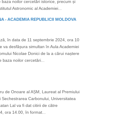
baza noilor cercetări istorice, precum și
itutul Astronomic al Academiei...
MANA - ACADEMIA REPUBLICII MOLDOVA
ză, în data de 11 septembrie 2024, ora 10
se va desfășura simultan în Aula Academiei
omului Nicolae Donici de la a cărui naștere
 baza noilor cercetări...
bru de Onoare al AȘM, Laureat al Premiului
i Sechestrarea Carbonului, Universitatea
an Lal va fi dat citirii de către
, ora 14.00, în format...