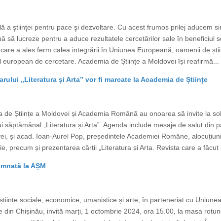
a ştiinţei pentru pace şi dezvoltare. Cu acest frumos prilej aducem sinc
nuă să lucreze pentru a aduce rezultatele cercetărilor sale în beneficiul so
care a ales ferm calea integrării în Uniunea Europeană, oamenii de știi
iul european de cercetare. Academia de Științe a Moldovei își reafirmă...
ului „Literatura și Arta” vor fi marcate la Academia de Științe
 de Științe a Moldovei și Academia Română au onoarea să invite la solem
ui săptămânal „Literatura și Arta”. Agenda include mesaje de salut din p
ei, și acad. Ioan-Aurel Pop, președintele Academiei Române, alocuțiuni 
, precum și prezentarea cărții „Literatura și Arta. Revista care a făcut is
semnată la AȘM
tiințe sociale, economice, umanistice și arte, în parteneriat cu Uniune
 din Chișinău, invită marți, 1 octombrie 2024, ora 15.00, la masa rotund