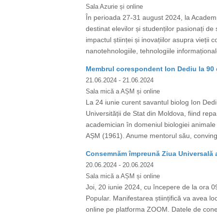
Sala Azurie și online
În perioada 27-31 august 2024, la Academia
destinat elevilor și studenților pasionați de
impactul științei și inovațiilor asupra vieț
nanotehnologiile, tehnologiile informaționale,
Membrul corespondent Ion Dediu la 90 d
21.06.2024
- 21.06.2024
Sala mică a AȘM și online
La 24 iunie curent savantul biolog Ion Dediu 
Universității de Stat din Moldova, fiind rep
academician în domeniul biologiei animale a
AȘM (1961). Anume mentorul său, convingân
Consemnăm împreună Ziua Universală a I
20.06.2024
- 20.06.2024
Sala mică a AȘM și online
Joi, 20 iunie 2024, cu începere de la ora 09
Popular. Manifestarea științifică va avea lo
online pe platforma ZOOM. Datele de co