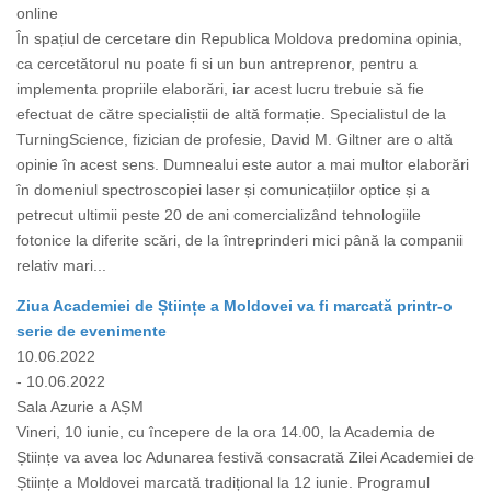
online
În spațiul de cercetare din Republica Moldova predomina opinia,
ca cercetătorul nu poate fi si un bun antreprenor, pentru a
implementa propriile elaborări, iar acest lucru trebuie să fie
efectuat de către specialiștii de altă formație. Specialistul de la
TurningScience, fizician de profesie, David M. Giltner are o altă
opinie în acest sens. Dumnealui este autor a mai multor elaborări
în domeniul spectroscopiei laser și comunicațiilor optice și a
petrecut ultimii peste 20 de ani comercializând tehnologiile
fotonice la diferite scări, de la întreprinderi mici până la companii
relativ mari...
Ziua Academiei de Științe a Moldovei va fi marcată printr-o
serie de evenimente
10.06.2022
- 10.06.2022
Sala Azurie a AȘM
Vineri, 10 iunie, cu începere de la ora 14.00, la Academia de
Științe va avea loc Adunarea festivă consacrată Zilei Academiei de
Științe a Moldovei marcată tradițional la 12 iunie. Programul