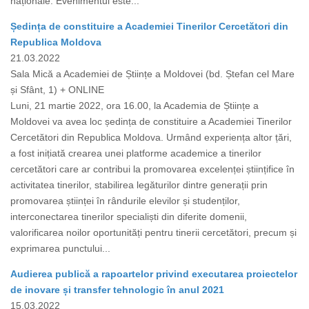
naționale. Evenimentul este...
Ședința de constituire a Academiei Tinerilor Cercetători din
Republica Moldova
21.03.2022
Sala Mică a Academiei de Științe a Moldovei (bd. Ștefan cel Mare
și Sfânt, 1) + ONLINE
Luni, 21 martie 2022, ora 16.00, la Academia de Științe a
Moldovei va avea loc ședința de constituire a Academiei Tinerilor
Cercetători din Republica Moldova. Urmând experiența altor țări,
a fost inițiată crearea unei platforme academice a tinerilor
cercetători care ar contribui la promovarea excelenței științifice în
activitatea tinerilor, stabilirea legăturilor dintre generații prin
promovarea științei în rândurile elevilor și studenților,
interconectarea tinerilor specialiști din diferite domenii,
valorificarea noilor oportunități pentru tinerii cercetători, precum și
exprimarea punctului...
Audierea publică a rapoartelor privind executarea proiectelor
de inovare și transfer tehnologic în anul 2021
15.03.2022