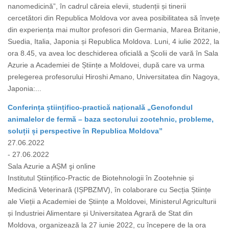
nanomedicină”, în cadrul căreia elevii, studenții și tinerii
cercetători din Republica Moldova vor avea posibilitatea să învețe
din experiența mai multor profesori din Germania, Marea Britanie,
Suedia, Italia, Japonia și Republica Moldova. Luni, 4 iulie 2022, la
ora 8.45, va avea loc deschiderea oficială a Școlii de vară în Sala
Azurie a Academiei de Științe a Moldovei, după care va urma
prelegerea profesorului Hiroshi Amano, Universitatea din Nagoya,
Japonia:...
Conferința științifico-practică națională „Genofondul
animalelor de fermă – baza sectorului zootehnic, probleme,
soluții și perspective în Republica Moldova”
27.06.2022
- 27.06.2022
Sala Azurie a AȘM şi online
Institutul Științifico-Practic de Biotehnologii în Zootehnie și
Medicină Veterinară (IȘPBZMV), în colaborare cu Secția Științe
ale Vieții a Academiei de Științe a Moldovei, Ministerul Agriculturii
și Industriei Alimentare și Universitatea Agrară de Stat din
Moldova, organizează la 27 iunie 2022, cu începere de la ora