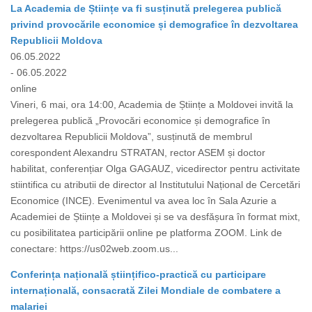
La Academia de Științe va fi susținută prelegerea publică
privind provocările economice și demografice în dezvoltarea
Republicii Moldova
06.05.2022
- 06.05.2022
online
Vineri, 6 mai, ora 14:00, Academia de Științe a Moldovei invită la
prelegerea publică „Provocări economice și demografice în
dezvoltarea Republicii Moldova”, susținută de membrul
corespondent Alexandru STRATAN, rector ASEM și doctor
habilitat, conferențiar Olga GAGAUZ, vicedirector pentru activitate
stiintifica cu atributii de director al Institutului Național de Cercetări
Economice (INCE). Evenimentul va avea loc în Sala Azurie a
Academiei de Științe a Moldovei și se va desfășura în format mixt,
cu posibilitatea participării online pe platforma ZOOM. Link de
conectare: https://us02web.zoom.us...
Conferința națională științifico-practică cu participare
internațională, consacrată Zilei Mondiale de combatere a
malariei