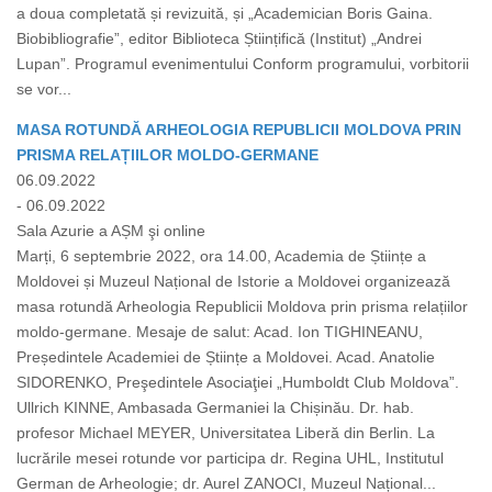
a doua completată și revizuită, și „Academician Boris Gaina.
Biobibliografie”, editor Biblioteca Științifică (Institut) „Andrei
Lupan”. Programul evenimentului Conform programului, vorbitorii
se vor...
MASA ROTUNDĂ ARHEOLOGIA REPUBLICII MOLDOVA PRIN
PRISMA RELAȚIILOR MOLDO-GERMANE
06.09.2022
- 06.09.2022
Sala Azurie a AȘM şi online
Marți, 6 septembrie 2022, ora 14.00, Academia de Științe a
Moldovei și Muzeul Național de Istorie a Moldovei organizează
masa rotundă Arheologia Republicii Moldova prin prisma relațiilor
moldo-germane. Mesaje de salut: Acad. Ion TIGHINEANU,
Președintele Academiei de Științe a Moldovei. Acad. Anatolie
SIDORENKO, Preşedintele Asociaţiei „Humboldt Club Moldova”.
Ullrich KINNE, Ambasada Germaniei la Chișinău. Dr. hab.
profesor Michael MEYER, Universitatea Liberă din Berlin. La
lucrările mesei rotunde vor participa dr. Regina UHL, Institutul
German de Arheologie; dr. Aurel ZANOCI, Muzeul Național...