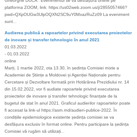
Gheorghe DUCA . Evenimentul se va desfășura online pe
platforma ZOOM, link: https://us02web.zoom.us/j/2855057466?
pwd=QXpOUGw3UlpOQXN2SC9uY0MxazRuZz09 La eveniment
sunt...
Audierea publică a rapoartelor privind executarea proiectelor
de inovare și transfer tehnologic în anul 2021
01.03.2022
- 01.03.2022
online
Marți, 1 martie 2022, ota 13.30, în ședința Comisiei mixte a
Academiei de Științe a Moldovei și Agenției Naționale pentru
Cercetare și Dezvoltare formată prin Hotărârea Prezidiului nr. 14
din 15.02.2022, vor fi audiate rapoartele privind executarea
proiectelor de inovare și transfer tehnologic finanțate de la
bugetul de stat în anul 2021. Graficul audierilor rapoartelor poate
fi accesat la link-ul https://asm.md/audieri-publice-2022. În
condițiile epidemiologice existente ședința comisiei se va
desfășura exclusiv în format online. Pentru participare la ședința
Comisiei vă rugăm să utilizați...