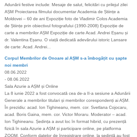
Adunării festive include: Mesaje de salut, felicitări cu prilejul zilei
AȘM Proiectarea filmului documentar Academia de Științe a
Moldovei – 60 de ani Expoziție foto de Vladimir Colos Academia
de Științe prin obiectivul fotografului (1990-2008) Expoziție de
carte a membrilor AȘM Expoziție de carte Acad. Andrei Eșanu și
dr. Valentina Eșanu. O viață dedicată adevărului istoric Lansare
de carte: Acad. Andrei...
Corpul Membrilor de Onoare al AȘM s-a îmbogățit cu șapte
noi membri
08.06.2022
- 08.06.2022
Sala Azurie a AȘM și Online
La 8 iunie 2022 a fost convocată cea de-a II-a sesiune a Adunării
Generale a membrilor titulari și membrilor corespondenți ai AȘM.
În prezidiu: acad. Ion Tighineanu, mem. cor. Svetlana Cojocaru,
acad. Boris Gaina, mem. cor. Victor Moraru. Moderator – acad.
Ion Tighineanu. Ședința a avut loc în format hibrid, cu prezență
fizică în sala Azurie a AȘM și participare online, pe platforma
ZOOM. Conform datelor de înregistrare online, la ședință au fost