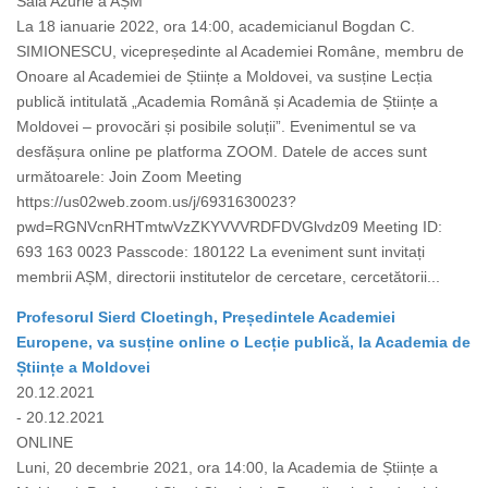
Sala Azurie a AȘM
La 18 ianuarie 2022, ora 14:00, academicianul Bogdan C.
SIMIONESCU, vicepreședinte al Academiei Române, membru de
Onoare al Academiei de Științe a Moldovei, va susține Lecția
publică intitulată „Academia Română și Academia de Științe a
Moldovei – provocări și posibile soluții”. Evenimentul se va
desfășura online pe platforma ZOOM. Datele de acces sunt
următoarele: Join Zoom Meeting
https://us02web.zoom.us/j/6931630023?
pwd=RGNVcnRHTmtwVzZKYVVVRDFDVGlvdz09 Meeting ID:
693 163 0023 Passcode: 180122 La eveniment sunt invitați
membrii AȘM, directorii institutelor de cercetare, cercetătorii...
Profesorul Sierd Cloetingh, Președintele Academiei
Europene, va susține online o Lecție publică, la Academia de
Științe a Moldovei
20.12.2021
- 20.12.2021
ONLINE
Luni, 20 decembrie 2021, ora 14:00, la Academia de Științe a