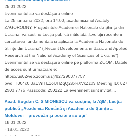
25.01.2022
Evenimentul se va desfășura online
La 25 ianuarie 2022, ora 14:00, academicianul Anatoly
ZAGORODNY, Președintele Academiei Naționale de Științe din
Ucraina, va susține Lecția publică întitulată „Evoluții recente în
cercetarea fundamentală și aplicată la Academia Națională de
Științe din Ucraina” („Recent Developments in Basic and Applied
Research at the National Academy of Sciences of Ukraine”).
Evenimentul se va desfășura online pe platforma ZOOM. Datele
de acces sunt următoarele:
https://us02web.zoom.us/j/82729037775?
pwd=T004c0I3aEVnTE1oUHZqQ29xRXVkZz09 Meeting ID: 827
2903 7775 Passcode: 250122 La eveniment sunt invitați...
Acad. Bogdan C. SIMIONESCU va susține, la AȘM, Lecția
publică „Academia Română și Academia de Științe a
Moldovei – provocări și posibile soluții”
18.01.2022
- 18.01.2022