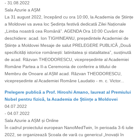
- 31.08.2022
Sala Azurie a AȘM
La 31 august 2022, începând cu ora 10:00, la Academia de Științe
a Moldovei va avea loc Ședința festivă dedicată Zilei Naționale
„Limba noastră cea Română”. AGENDA Ora 10:00 Cuvânt de
deschidere: acad. Ion TIGHINEANU, președintele Academiei de
Științe a Moldovei Mesaje de salut PRELEGERE PUBLICĂ „Două
specificități istorice românești: latinitatea și statalitatea”, susținută
de acad. Răzvan THEODORESCU, vicepreședinte al Academiei
Române Partea a II-a Ceremonia de conferire a titlului de
Membru de Onoare al AȘM acad. Răzvan THEODORESCU,
vicepreședinte al Academiei Române Laudatio - m. c. Victor...
Prelegere publică a Prof. Hiroshi Amano, laureat al Premiului
Nobel pentru fizică, la Academia de Științe a Moldovei
04.07.2022
- 04.07.2022
Sala Azurie a AȘM și Online
În cadrul proiectului european NanoMedTwin, în perioada 3-6 iulie
2022, se organizează Școala de vară cu genericul „Inovații în