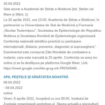
20.04.2022
Sala azurie a Academiei de Științe a Moldovei (bd. Ștefan cel
Mare și Sfânt, 1)
La 20 aprilie 2022, ora 13:00, Academia de Științe a Moldovei, în
parteneriat cu Universitatea de Stat de Medicină și Farmacie
„Nicolae Testemițanu”, Societatea de Epidemiologie din Republica
Moldova și Societatea Română de Epidemiologie organizează
Conferința națională științifico-practică cu participare
internațională „Malaria: prevenire, diagnostic și supraveghere”.
Evenimentul este consacrat Zilei Mondiale de combatere a
malariei, care este marcată la 25 aprilie. Conferința va avea loc
online și se fa desfășura pe platforma Google Meet. Link:
https://meet.google.com/tde-gcxg-srk PROGRAM...
APA, PEȘTELE ȘI SĂNĂTATEA NOASTRĂ
08.04.2022
- 08.04.2022
online
Vineri, 8 aprilie 2022, începând cu ora 09.00, Institutul de
Zoologie organizează workshop-ul „Starea actuală a pisciculturii