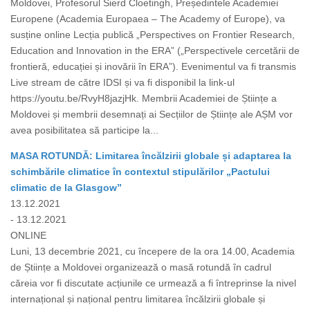
Moldovei, Profesorul Sierd Cloetingh, Președintele Academiei
Europene (Academia Europaea – The Academy of Europe), va
susține online Lecția publică „Perspectives on Frontier Research,
Education and Innovation in the ERA” („Perspectivele cercetării de
frontieră, educației și inovării în ERA”). Evenimentul va fi transmis
Live stream de către IDSI și va fi disponibil la link-ul
https://youtu.be/RvyH8jazjHk. Membrii Academiei de Științe a
Moldovei și membrii desemnați ai Secțiilor de Științe ale AȘM vor
avea posibilitatea să participe la...
MASA ROTUNDĂ: Limitarea încălzirii globale și adaptarea la
schimbările climatice în contextul stipulărilor „Pactului
climatic de la Glasgow”
13.12.2021
- 13.12.2021
ONLINE
Luni, 13 decembrie 2021, cu începere de la ora 14.00, Academia
de Științe a Moldovei organizează o masă rotundă în cadrul
căreia vor fi discutate acțiunile ce urmează a fi întreprinse la nivel
internațional și național pentru limitarea încălzirii globale și