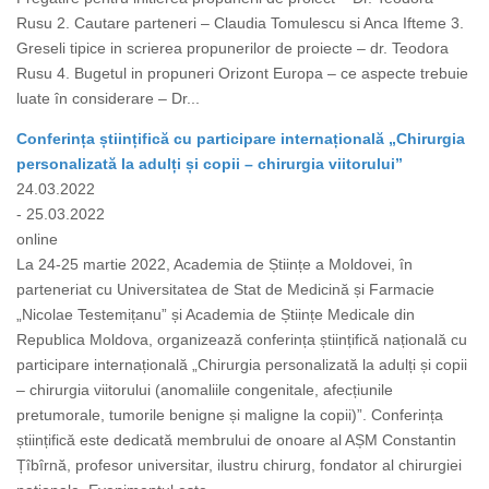
Rusu 2. Cautare parteneri – Claudia Tomulescu si Anca Ifteme 3.
Greseli tipice in scrierea propunerilor de proiecte – dr. Teodora
Rusu 4. Bugetul in propuneri Orizont Europa – ce aspecte trebuie
luate în considerare – Dr...
Conferința științifică cu participare internațională „Chirurgia
personalizată la adulți și copii – chirurgia viitorului”
24.03.2022
- 25.03.2022
online
La 24-25 martie 2022, Academia de Științe a Moldovei, în
parteneriat cu Universitatea de Stat de Medicină și Farmacie
„Nicolae Testemițanu” și Academia de Științe Medicale din
Republica Moldova, organizează conferința științifică națională cu
participare internațională „Chirurgia personalizată la adulți și copii
– chirurgia viitorului (anomaliile congenitale, afecțiunile
pretumorale, tumorile benigne și maligne la copii)”. Conferința
științifică este dedicată membrului de onoare al AȘM Constantin
Țîbîrnă, profesor universitar, ilustru chirurg, fondator al chirurgiei