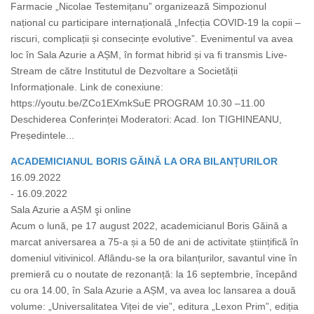
Farmacie „Nicolae Testemițanu” organizează Simpozionul
național cu participare internațională „Infecția COVID-19 la copii –
riscuri, complicații și consecințe evolutive”. Evenimentul va avea
loc în Sala Azurie a AȘM, în format hibrid și va fi transmis Live-
Stream de către Institutul de Dezvoltare a Societății
Informaționale. Link de conexiune:
https://youtu.be/ZCo1EXmkSuE PROGRAM 10.30 –11.00
Deschiderea Conferinței Moderatori: Acad. Ion TIGHINEANU,
Președintele...
ACADEMICIANUL BORIS GĂINĂ LA ORA BILANȚURILOR
16.09.2022
- 16.09.2022
Sala Azurie a AȘM şi online
Acum o lună, pe 17 august 2022, academicianul Boris Găină a
marcat aniversarea a 75-a și a 50 de ani de activitate științifică în
domeniul vitivinicol. Aflându-se la ora bilanțurilor, savantul vine în
premieră cu o noutate de rezonanță: la 16 septembrie, începând
cu ora 14.00, în Sala Azurie a AȘM, va avea loc lansarea a două
volume: „Universalitatea Viței de vie”, editura „Lexon Prim”, ediția