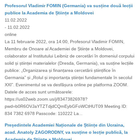
Profesorul Vladimir FOMIN (Germania) va susține două lecții
publice la Academia de Științe a Moldovei
11.02.2022
- 11.02.2022
online
La 11 februarie 2022, ora 14:00, Profesorul Vladimir FOMIN,
Membru de Onoare al Academiei de Științe a Moldovei,
colaborator al Institutului Leibniz de cercetări în domeniul corpului
solid și științei materialelor (Dresda, Germania), va susține lecțiile
publice: „Organizarea și finanțarea cercetării științifice în
Germania” și „Rolul și importanța științei fundamentale în secolul
XXI”. Evenimentul se va desfășura online pe platforma ZOOM.
Datele de acces sunt următoarele:
https://us02web.zoom.us/j/83473826978?
pwd=b0R6OVJaYTZTdjdCQmEybGFoWCtHUT09 Meeting ID:
834 7382 6978 Passcode: 110222 La...
Președintele Academiei Naționale de Științe din Ucraina,
acad. Anatoly ZAGORODNY, va susține o lecție publică, la
Academia de Științe a Moldovei