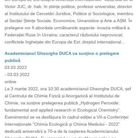
Victor JUC, dr. hab. în științe politice, profesor universitar, director
al Institutului de Cercetări Juridice, Politice și Sociologice, membru
al Secției Științe Sociale, Economice, Umanistice și Arte a AȘM. În
prelegere vor fi abordate următoarele aspecte: invazia militară a
Federației Ruse în Ucraina; caracterul războiului neprovocat;
conflictele înghețate din Europa de Est; dreptul internațional...
Academicianul Gheorghe DUCA va susține o prelegere
publică
03.03.2022
- 03.03.2022
online
La 3 martie 2022, ora 10:30 academicianul Gheorghe DUCA, șef
al Centrului de Chimie Fizică și Anorganică al Institutului de
Chimie, va susține prelegerea publică „Hydrogen Peroxide:
fundamental and applied research in Ecological Chemistry”.
Evenimentul se va desfășura în cadrul ediției a VII-a Conferinței
Internaționale ”Chimia Ecologică și Chimia Mediului - 2022”
dedicată aniversării a 70-a de la nașterea Academicianului