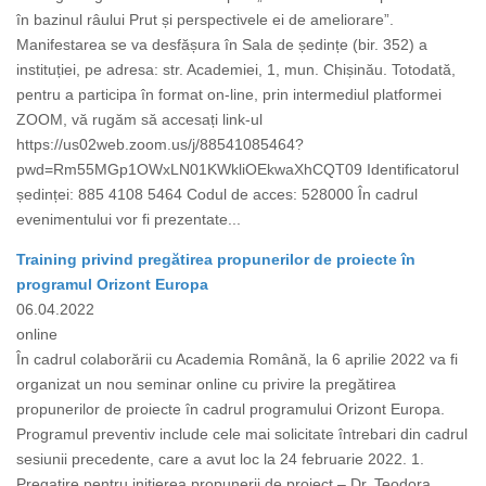
în bazinul râului Prut și perspectivele ei de ameliorare”.
Manifestarea se va desfășura în Sala de ședințe (bir. 352) a
instituției, pe adresa: str. Academiei, 1, mun. Chișinău. Totodată,
pentru a participa în format on-line, prin intermediul platformei
ZOOM, vă rugăm să accesați link-ul
https://us02web.zoom.us/j/88541085464?
pwd=Rm55MGp1OWxLN01KWkliOEkwaXhCQT09 Identificatorul
ședinței: 885 4108 5464 Codul de acces: 528000 În cadrul
evenimentului vor fi prezentate...
Training privind pregătirea propunerilor de proiecte în
programul Orizont Europa
06.04.2022
online
În cadrul colaborării cu Academia Română, la 6 aprilie 2022 va fi
organizat un nou seminar online cu privire la pregătirea
propunerilor de proiecte în cadrul programului Orizont Europa.
Programul preventiv include cele mai solicitate întrebari din cadrul
sesiunii precedente, care a avut loc la 24 februarie 2022. 1.
Pregatire pentru initierea propunerii de proiect – Dr. Teodora