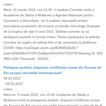
online
Marți, 15 martie 2022, ora 14.00, în ședința Comisiei mixte a
Academiei de Științe a Moldovei și Agenției Naționale pentru
Cercetare și Dezvoltare, vor fi audiate rapoartele privind
executarea proiectelor de inovare și transfer tehnologic finanțate
de la bugetul de stat în anul 2021. Ședința comisiei se va
desfășura exclusiv în format online. Pentru participare la ședința
Comisiei vă rugăm să utilizați link-ul de conexiune la platforma
ZOOM: https://us02web.zoom.us/j/82898526261?
pwd=WS9XMmVTV0FxSzBqem5lVnNTcFYvQT09 Meeting ID: 828
9852 6261 Passcode: 150322...
Prelegere publică „Impactul conflictului armat din Europa de
Est asupra securității internaționale”
09.03.2022
- 09.03.2022
online
Miercuri, 9 martie 2022, ora 15.00, Academia de Științe a
Moldovei invită la prelegerea publică „Impactul conflictului armat
din Europa de Est asupra securității internaționale” susținută de dl