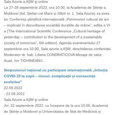
Sala Azurie a AȘM şi online
La 27-28 septembrie 2022, ora 10.00, la Academia de Științe a
Moldovei (bd. Ștefan cel Mare și Sfânt nr. 1, Sala Azurie) va avea
loc Conferința științifică internațională „Patrimoniul cultural de ieri
– implicații în dezvoltarea societății durabile de mâine”, ediția a VI-
a (The International Scientific Conference „Cultural heritage of
yesterday – contribution to the development of a sustainable
society of tomorrow”, 6th edition). Agenda evenimentului 27
septembrie ora 10.00, Sala azurie a AȘM, deschiderea conferinței
Moderator dr. hab. Liliana CONDRATICOVA Mesaje de salut
Acad. Ion TIGHINEANU...
Simpozionul național cu participare internațională „Infecția
COVID-19 la copii – riscuri, complicații și consecințe
evolutive”
22.09.2022
- 22.09.2022
Sala Azurie a AȘM şi online
Joi, 22 septembrie 2022, cu începere de la ora 10:00, Academia
de Științe a Moldovei și Universitatea de Stat de Medicină și