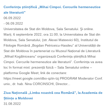
Conferința științifică „Mihai Cimpoi. Cercurile hermeneutice
ale literaturii”
06.09.2022
- 06.09.2022
Universitatea de Stat din Moldova, Sala Senatului. Şi online.
Marți, 6 septembrie 2022, ora 11:00, la Universitatea de Stat din
Moldova, Sala Senatului, (str. Alexei Mateevici 60), Institutul de
Filologie Română „Bogdan Petriceicu-Hasdeu” al Universității de
Stat din Moldova în parteneriat cu Muzeul Național de Literatură
„Mihail Kogălniceanu” organizează Conferința științifică Mihai
Cimpoi. Cercurile hermeneutice ale literaturii”. Conferința va avea
loc în format mixt: prezență fizică – Sala Senatului online –
platforma Google Meet; link de conectare:
https://meet.google.com/dbo-qztn-tzj PROGRAM Moderator Conf.
univ., dr. hab. Nina CORCINSCHI, Director...
Ziua Națională „Limba noastră cea Română”, la Academia de
Științe a Moldovei
31.08.2022