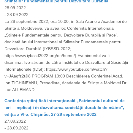
Științelor Fundamentale pentru Dezvoltare Durabilă
28.09.2022
- 28.09.2022
La 28 septembrie 2022, ora 10:00, în Sala Azurie a Academiei de
Științe a Moldoveiva, va avea loc Conferința Internațională
„Științele Fundamentale pentru Dezvoltare Durabilă și Pace”,
dedicată Anului Internațional al Științelor Fundamentale pentru
Dezvoltare Durabilă (IYBSSD-2022;
https://www.iybssd2022.org/en/home/) Evenimentul va fi
diseminat live-stream de către Institutul de Dezvoltare al Societății
Informaționale (IDSI): https://www.youtube.com/watch?
v=JAagfz2tJi8 PROGRAM 10:00 Deschiderea Conferinței Acad.
Ion TIGHINEANU, Președinte, Academia de Științe a Moldovei Dr.
Luc ALLEMAND...
Conferința științifică internațională „Patrimoniul cultural de
ieri – implicații în dezvoltarea societății durabile de mâine”,
ediția a VI-a, Chișinău, 27-28 septembrie 2022
27.09.2022
- 28.09.2022