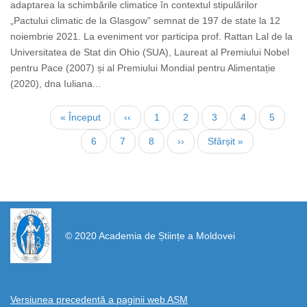
adaptarea la schimbările climatice în contextul stipulărilor
„Pactului climatic de la Glasgow” semnat de 197 de state la 12
noiembrie 2021. La eveniment vor participa prof. Rattan Lal de la
Universitatea de Stat din Ohio (SUA), Laureat al Premiului Nobel
pentru Pace (2007) și al Premiului Mondial pentru Alimentație
(2020), dna Iuliana...
Pagination
First
« Început
Previous
‹‹
Page
1
Page
2
Page
3
Page
4
Current
5
page
page
page
Page
6
Page
7
Page
8
Next
››
Last
Sfârșit »
page
page
https://propletenie.ru/
© 2020 Academia de Științe a Moldovei
Versiunea precedentă a paginii web AȘM