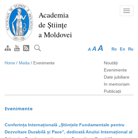
Skip
to
Toggl
Academia
main
navig
de Științe
content
a Moldovei
A
A
A
Ro
En
Ru
Noutăți
Home
/
Media
/
Evenimente
Evenimente
Date jubiliare
In memoriam
Publicații
Evenimente
Conferința Internațională „Științele Fundamentale pentru
Dezvoltare Durabilă și Pace”, dedicată Anului Internațional al