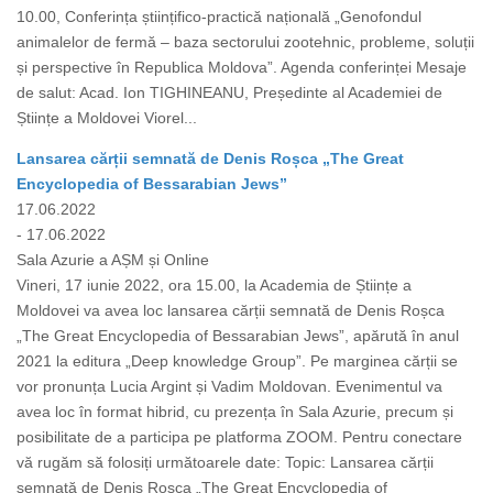
10.00, Conferința științifico-practică națională „Genofondul
animalelor de fermă – baza sectorului zootehnic, probleme, soluții
și perspective în Republica Moldova”. Agenda conferinței Mesaje
de salut: Acad. Ion TIGHINEANU, Președinte al Academiei de
Științe a Moldovei Viorel...
Lansarea cărții semnată de Denis Roșca „The Great
Encyclopedia of Bessarabian Jews”
17.06.2022
- 17.06.2022
Sala Azurie a AȘM și Online
Vineri, 17 iunie 2022, ora 15.00, la Academia de Științe a
Moldovei va avea loc lansarea cărții semnată de Denis Roșca
„The Great Encyclopedia of Bessarabian Jews”, apărută în anul
2021 la editura „Deep knowledge Group”. Pe marginea cărții se
vor pronunța Lucia Argint și Vadim Moldovan. Evenimentul va
avea loc în format hibrid, cu prezența în Sala Azurie, precum și
posibilitate de a participa pe platforma ZOOM. Pentru conectare
vă rugăm să folosiți următoarele date: Topic: Lansarea cărții
semnată de Denis Roșca „The Great Encyclopedia of