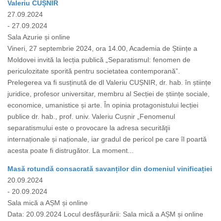
Valeriu CUȘNIR
27.09.2024
- 27.09.2024
Sala Azurie și online
Vineri, 27 septembrie 2024, ora 14.00, Academia de Științe a
Moldovei invită la lecția publică „Separatismul: fenomen de
periculozitate sporită pentru societatea contemporană”.
Prelegerea va fi susținută de dl Valeriu CUȘNIR, dr. hab. în științe
juridice, profesor universitar, membru al Secției de științe sociale,
economice, umanistice și arte. În opinia protagonistului lecției
publice dr. hab., prof. univ. Valeriu Cușnir „Fenomenul
separatismului este o provocare la adresa securităţii
internaționale și naționale, iar gradul de pericol pe care îl poartă
acesta poate fi distrugător. La moment...
Masă rotundă consacrată savanților din domeniul vinificației
20.09.2024
- 20.09.2024
Sala mică a AȘM și online
Data: 20.09.2024 Locul desfășurării: Sala mică a AȘM și online