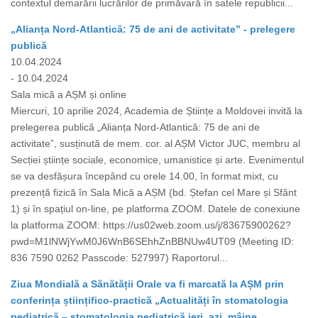
contextul demarării lucrărilor de primăvară în satele republicii...
„Alianța Nord-Atlantică: 75 de ani de activitate” - prelegere
publică
10.04.2024
- 10.04.2024
Sala mică a AȘM și online
Miercuri, 10 aprilie 2024, Academia de Științe a Moldovei invită la
prelegerea publică „Alianța Nord-Atlantică: 75 de ani de
activitate”, susținută de mem. cor. al AȘM Victor JUC, membru al
Secției științe sociale, economice, umanistice și arte. Evenimentul
se va desfășura începând cu orele 14.00, în format mixt, cu
prezență fizică în Sala Mică a AȘM (bd. Ștefan cel Mare și Sfânt
1) și în spațiul on-line, pe platforma ZOOM. Datele de conexiune
la platforma ZOOM: https://us02web.zoom.us/j/83675900262?
pwd=M1lNWjYwM0J6WnB6SEhhZnBBNUw4UT09 (Meeting ID:
836 7590 0262 Passcode: 527997) Raportorul...
Ziua Mondială a Sănătății Orale va fi marcată la AȘM prin
conferința științifico-practică „Actualități în stomatologia
pediatrică – stomatologia pediatrică ieri, azi, mâine