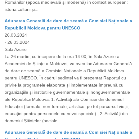
Românilor (epoca medievală și modernă) în context european;
istoria culturii și...
Adunarea Generală de dare de seamă a Comisiei Naționale a
Republicii Moldova pentru UNESCO
26.03.2024
- 26.03.2024
Sala Azurie
La 26 martie, cu începere de la ora 14 00, în Sala Azurie a
Academiei de Științe a Moldovei, va avea loc Adunarea Generală
de dare de seamă a Comisiei Naționale a Republicii Moldova
pentru UNESCO. În cadrul ședinței va fi prezentat Raportul cu
privire la programele elaborate și implementate împreună cu
organizațiile și instituțiile guvernamentale și nonguvernamentale
ale Republicii Moldova: 1. Activități ale Comisiei din domeniul
Educației (formale, non-formale, artistice, pe tot parcursul vieții,
educației pentru persoanele cu nevoi speciale) ; 2. Activități din
domeniul Științelor (sociale...
Adunarea Generală de dare de seamă a Comisiei Naționale a