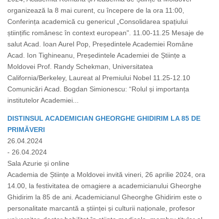
organizează la 8 mai curent, cu începere de la ora 11:00,
Conferința academică cu genericul „Consolidarea spațiului
științific românesc în context european". 11.00-11.25 Mesaje de
salut Acad. Ioan Aurel Pop, Președintele Academiei Române
Acad. Ion Tighineanu, Președintele Academiei de Științe a
Moldovei Prof. Randy Schekman, Universitatea
California/Berkeley, Laureat al Premiului Nobel 11.25-12.10
Comunicări Acad. Bogdan Simionescu: “Rolul și importanța
institutelor Academiei...
DISTINSUL ACADEMICIAN GHEORGHE GHIDIRIM LA 85 DE
PRIMĂVERI
26.04.2024
- 26.04.2024
Sala Azurie și online
Academia de Științe a Moldovei invită vineri, 26 aprilie 2024, ora
14.00, la festivitatea de omagiere a academicianului Gheorghe
Ghidirim la 85 de ani. Academicianul Gheorghe Ghidirim este o
personalitate marcantă a științei și culturii naționale, profesor