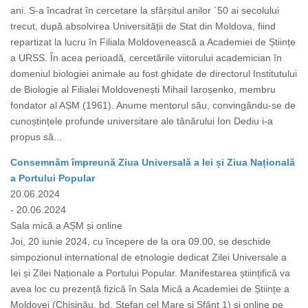
ani. S-a încadrat în cercetare la sfârșitul anilor `50 ai secolului
trecut, după absolvirea Universității de Stat din Moldova, fiind
repartizat la lucru în Filiala Moldovenească a Academiei de Științe
a URSS. În acea perioadă, cercetările viitorului academician în
domeniul biologiei animale au fost ghidate de directorul Institutului
de Biologie al Filialei Moldovenești Mihail Iaroșenko, membru
fondator al AȘM (1961). Anume mentorul său, convingându-se de
cunoștințele profunde universitare ale tânărului Ion Dediu i-a
propus să...
Consemnăm împreună Ziua Universală a Iei și Ziua Națională
a Portului Popular
20.06.2024
- 20.06.2024
Sala mică a AȘM și online
Joi, 20 iunie 2024, cu începere de la ora 09.00, se deschide
simpozionul international de etnologie dedicat Zilei Universale a
Iei și Zilei Naționale a Portului Popular. Manifestarea științifică va
avea loc cu prezență fizică în Sala Mică a Academiei de Științe a
Moldovei (Chișinău, bd. Ștefan cel Mare și Sfânt 1) și online pe