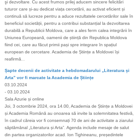
şi dezvoltare. Cu acest frumos prilej aducem sincere felicitări
tuturor care și-au dedicat viața cercetării, au activat eficient și
continuă să lucreze pentru a aduce rezultatele cercetărilor sale în
beneficiul societății, pentru a contribui substanțial la dezvoltarea
durabilă a Republicii Moldova, care a ales ferm calea integrării în
Uniunea Europeană, oamenii de știință din Republica Moldova
fiind cei, care au făcut primii pași spre integrare în spațiul
european de cercetare. Academia de Științe a Moldovei își
reafirmă...
Șapte decenii de activitate a hebdomadarului „Literatura și
Arta” vor fi marcate la Academia de Științe
03.10.2024
- 03.10.2024
Sala Azurie și online
Joi, 3 octombrie 2024, ora 14.00, Academia de Științe a Moldovei
și Academia Română au onoarea să invite la solemnitatea festivă,
în cadrul căreia vor fi consemnați 70 de ani de activitate a ziarului
săptămânal „Literatura și Arta”. Agenda include mesaje de salut
din partea organizatorilor acad. Ion Tighineanu, președintele