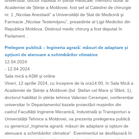
universitar, doctor habilitat în științe medicale, membru titular al
Academiei de Științe a Moldovei, fost șef al Catedrei de chirurgie
nr. 1 „Nicolae Anestiadi” a Universității de Stat de Medicină şi
Farmacie „Nicolae Testemiţanu”, președinte al Ligii Medicilor din
Republica Moldova. Distinsul medic chirurg a fost deputat în
Parlament...
Prelegere publică – Ingineria agrară: măsuri de adaptare și
opțiuni de atenuare a schimbărilor climatice
12.04.2024
- 12.04.2024
Sala mică a AȘM și online
Vineri, 12 aprilie 2024, cu începere de la ora14:00, în Sala Mică a
Academiei de Științe a Moldovei (bd. Ștefan cel Mare și Sfânt, 1),
doctorul habilitat în științe tehnice Valerian Cerempei, conferențiar
universitar în Departamentul bazele proiectării mașinilor din
cadrul Facultății Inginerie Mecanică, Industrială și Transporturi a
Universității Tehnice a Moldovei, va prezenta prelegerea publică
cu genericul „Ingineria agrară: măsuri de adaptare și opțiuni de
atenuare a schimbărilor climatice“. Evenimentul se desfășoară în