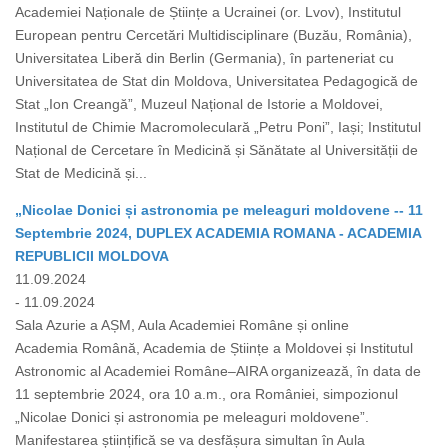
Academiei Naționale de Științe a Ucrainei (or. Lvov), Institutul
European pentru Cercetări Multidisciplinare (Buzău, România),
Universitatea Liberă din Berlin (Germania), în parteneriat cu
Universitatea de Stat din Moldova, Universitatea Pedagogică de
Stat „Ion Creangă”, Muzeul Național de Istorie a Moldovei,
Institutul de Chimie Macromoleculară „Petru Poni”, Iași; Institutul
Național de Cercetare în Medicină și Sănătate al Universității de
Stat de Medicină și...
„Nicolae Donici și astronomia pe meleaguri moldovene -- 11
Septembrie 2024, DUPLEX ACADEMIA ROMANA - ACADEMIA
REPUBLICII MOLDOVA
11.09.2024
- 11.09.2024
Sala Azurie a AȘM, Aula Academiei Române și online
Academia Română, Academia de Științe a Moldovei și Institutul
Astronomic al Academiei Române–AIRA organizează, în data de
11 septembrie 2024, ora 10 a.m., ora României, simpozionul
„Nicolae Donici și astronomia pe meleaguri moldovene”.
Manifestarea științifică se va desfășura simultan în Aula