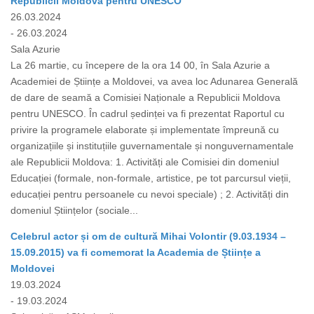
Republicii Moldova pentru UNESCO
26.03.2024
- 26.03.2024
Sala Azurie
La 26 martie, cu începere de la ora 14 00, în Sala Azurie a
Academiei de Științe a Moldovei, va avea loc Adunarea Generală
de dare de seamă a Comisiei Naționale a Republicii Moldova
pentru UNESCO. În cadrul ședinței va fi prezentat Raportul cu
privire la programele elaborate și implementate împreună cu
organizațiile și instituțiile guvernamentale și nonguvernamentale
ale Republicii Moldova: 1. Activități ale Comisiei din domeniul
Educației (formale, non-formale, artistice, pe tot parcursul vieții,
educației pentru persoanele cu nevoi speciale) ; 2. Activități din
domeniul Științelor (sociale...
Celebrul actor și om de cultură Mihai Volontir (9.03.1934 –
15.09.2015) va fi comemorat la Academia de Științe a
Moldovei
19.03.2024
- 19.03.2024