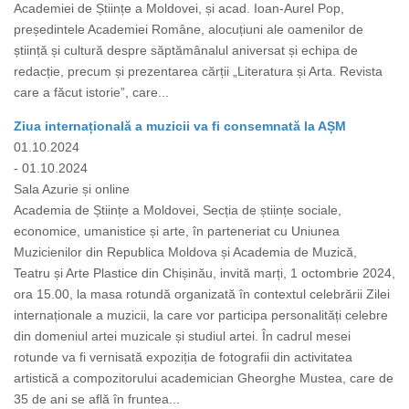
Academiei de Științe a Moldovei, și acad. Ioan-Aurel Pop,
președintele Academiei Române, alocuțiuni ale oamenilor de
știință și cultură despre săptămânalul aniversat și echipa de
redacție, precum și prezentarea cărții „Literatura și Arta. Revista
care a făcut istorie”, care...
Ziua internațională a muzicii va fi consemnată la AȘM
01.10.2024
- 01.10.2024
Sala Azurie și online
Academia de Științe a Moldovei, Secția de științe sociale,
economice, umanistice și arte, în parteneriat cu Uniunea
Muzicienilor din Republica Moldova și Academia de Muzică,
Teatru și Arte Plastice din Chișinău, invită marți, 1 octombrie 2024,
ora 15.00, la masa rotundă organizată în contextul celebrării Zilei
internaționale a muzicii, la care vor participa personalități celebre
din domeniul artei muzicale și studiul artei. În cadrul mesei
rotunde va fi vernisată expoziția de fotografii din activitatea
artistică a compozitorului academician Gheorghe Mustea, care de
35 de ani se află în fruntea...