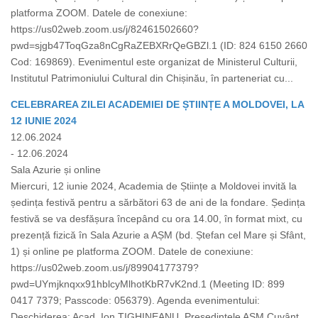
platforma ZOOM. Datele de conexiune:
https://us02web.zoom.us/j/82461502660?
pwd=sjgb47ToqGza8nCgRaZEBXRrQeGBZl.1 (ID: 824 6150 2660
Cod: 169869). Evenimentul este organizat de Ministerul Culturii,
Institutul Patrimoniului Cultural din Chișinău, în parteneriat cu...
CELEBRAREA ZILEI ACADEMIEI DE ȘTIINȚE A MOLDOVEI, LA
12 IUNIE 2024
12.06.2024
- 12.06.2024
Sala Azurie și online
Miercuri, 12 iunie 2024, Academia de Științe a Moldovei invită la
ședința festivă pentru a sărbători 63 de ani de la fondare. Ședința
festivă se va desfășura începând cu ora 14.00, în format mixt, cu
prezență fizică în Sala Azurie a AȘM (bd. Ștefan cel Mare și Sfânt,
1) și online pe platforma ZOOM. Datele de conexiune:
https://us02web.zoom.us/j/89904177379?
pwd=UYmjknqxx91hblcyMlhotKbR7vK2nd.1 (Meeting ID: 899
0417 7379; Passcode: 056379). Agenda evenimentului:
Deschiderea: Acad. Ion TIGHINEANU, Președintele AȘM Cuvânt