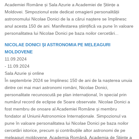
Academiei Române și Sala Azurie a Academiei de Științe a
Moldovei. Simpozionul este dedicat omagierii personalității
astronomului Nicolae Donici de la a cărui naștere se împlinesc
anul acesta 150 de ani. Manifestarea științifică va pune în valoare
personalitatea lui Nicolae Donici pe baza noilor cercetări...
NICOLAE DONICI ŞI ASTRONOMIA PE MELEAGURI
MOLDOVENE
11.09.2024
- 11.09.2024
Sala Azurie și online
În septembrie 2024 se împlinesc 150 de ani de la nașterea unuia
dintre cei mai mari astronomi români, Nicolae Donici,
personalitate recunoscută pe plan internațional, în special prin
numărul record de eclipse de Soare observate. Nicolae Donici a
fost membru de onoare al Academiei Române și membru
fondator al Uniunii Astronomice Internaționale. Simpozionul va
pune în valoare personalitatea lui Nicolae Donici pe baza noilor
cercetări istorice, precum și contribuțiile altor astronomi de pe
meleaguri moldovene. Academia Română, Academia de Științe a