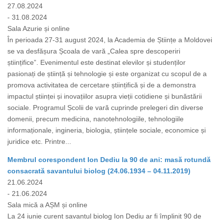
27.08.2024
- 31.08.2024
Sala Azurie și online
În perioada 27-31 august 2024, la Academia de Științe a Moldovei
se va desfășura Școala de vară „Calea spre descoperiri
științifice”. Evenimentul este destinat elevilor și studenților
pasionați de știință și tehnologie și este organizat cu scopul de a
promova activitatea de cercetare științifică și de a demonstra
impactul științei și inovațiilor asupra vieții cotidiene și bunăstării
sociale. Programul Școlii de vară cuprinde prelegeri din diverse
domenii, precum medicina, nanotehnologiile, tehnologiile
informaționale, ingineria, biologia, științele sociale, economice și
juridice etc. Printre...
Membrul corespondent Ion Dediu la 90 de ani: masă rotundă
consacrată savantului biolog (24.06.1934 – 04.11.2019)
21.06.2024
- 21.06.2024
Sala mică a AȘM și online
La 24 iunie curent savantul biolog Ion Dediu ar fi împlinit 90 de