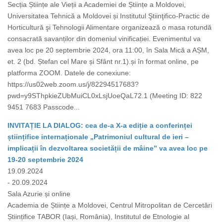
Secția Științe ale Vieții a Academiei de Științe a Moldovei,
Universitatea Tehnică a Moldovei și Institutul Ştiinţifico-Practic de
Horticultură şi Tehnologii Alimentare organizează o masa rotundă
consacrată savanților din domeniul vinificației. Evenimentul va
avea loc pe 20 septembrie 2024, ora 11:00, în Sala Mică a AȘM,
et. 2 (bd. Ștefan cel Mare și Sfânt nr.1).și în format online, pe
platforma ZOOM. Datele de conexiune:
https://us02web.zoom.us/j/82294517683?
pwd=y9SThpkieZUbMuiCL0xLsjUoeQaL72.1 (Meeting ID: 822
9451 7683 Passcode...
INVITAȚIE LA DIALOG: cea de-a X-a ediție a conferinței
științifice internaționale „Patrimoniul cultural de ieri –
implicații în dezvoltarea societății de mâine” va avea loc pe
19-20 septembrie 2024
19.09.2024
- 20.09.2024
Sala Azurie și online
Academia de Științe a Moldovei, Centrul Mitropolitan de Cercetări
Științifice TABOR (Iași, România), Institutul de Etnologie al