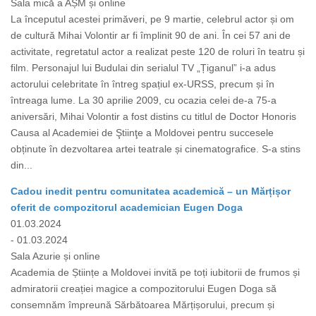
Sala mică a AȘM și online
La începutul acestei primăveri, pe 9 martie, celebrul actor și om
de cultură Mihai Volontir ar fi împlinit 90 de ani. În cei 57 ani de
activitate, regretatul actor a realizat peste 120 de roluri în teatru și
film. Personajul lui Budulai din serialul TV „Țiganul” i-a adus
actorului celebritate în întreg spațiul ex-URSS, precum și în
întreaga lume. La 30 aprilie 2009, cu ocazia celei de-a 75-a
aniversări, Mihai Volontir a fost distins cu titlul de Doctor Honoris
Causa al Academiei de Ştiinţe a Moldovei pentru succesele
obținute în dezvoltarea artei teatrale și cinematografice. S-a stins
din...
Cadou inedit pentru comunitatea academică – un Mărțișor
oferit de compozitorul academician Eugen Doga
01.03.2024
- 01.03.2024
Sala Azurie și online
Academia de Științe a Moldovei invită pe toți iubitorii de frumos și
admiratorii creației magice a compozitorului Eugen Doga să
consemnăm împreună Sărbătoarea Mărțișorului, precum și