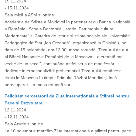
15.11.2024
- 15.11.2024
Sala mică a AȘM și online
Academia de Științe a Moldovei în parteneriat cu Banca Națională
a României, Școala Doctorală „Istorie. Patrimoniu cultural.
Modernitate” și Catedra de istorie și științe sociale ale Universității
Pedagogice de Stat „Ion Creangă”, organizează la Chișinău, pe
data de 15 noiembrie, ora 12.00, masa rotundă „Tezaurul de aur
al Băncii Naționale a României de la Moscova – o creanță mai
veche de un secol”, continuând astfel seria de manifestări
dedicate internaționalizării problematicii Tezaurului românesc
trimis la Moscova în timpul Primului Război Mondial și încă
nerecuperat. La masa rotundă vor...
Felicităm cercetătorii de Ziua Internațională a Științei pentru
Pace și Dezvoltare
12.11.2024
- 12.11.2024
Sala Azurie și online
La 10 noiembrie marcăm Ziua internaţională a ştiinţei pentru pace