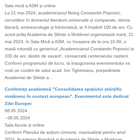
Sala mică a AȘM și online
La 21 mai 2024, academicianul filolog Constantin Popovici,
cercetător în domeniul literaturii universale și comparate, istoria
literară, eminescologie și folcloristică, ar fi împlinit 100 de ani. Cu
acest prilej Academia de Științe a Moldovei organizează marți, 21
mai 2024, în Sala Mică a AȘM, cu începere de la ora 15:00, o
masă rotundă cu genericul „Academicianul Constantin Popovici la
100 de ani: destin de savant“, consacrată centenarului nașterii.
Conform programului de lucru, la inaugurarea evenimentului va
rosti un cuvânt de salut acad. Ion Tighineanu, președintele
Academiei de Științe a...
Conferința academică "Consolidarea spațiului științific
românesc în context european". Evenimentul este dedicat
Zilei Europei
08.05.2024
- 08.05.2024
Sala Azurie și online
Conform Planului de acțiuni comune, reactualizat pentru anul
2024, Academia Română și Academia de Științe a Moldovei