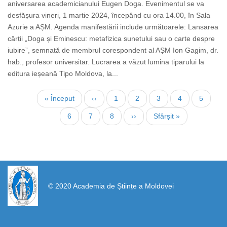
aniversarea academicianului Eugen Doga. Evenimentul se va
desfășura vineri, 1 martie 2024, începând cu ora 14.00, în Sala
Azurie a AȘM. Agenda manifestării include următoarele: Lansarea
cărții „Doga și Eminescu: metafizica sunetului sau o carte despre
iubire”, semnată de membrul corespondent al AȘM Ion Gagim, dr.
hab., profesor universitar. Lucrarea a văzut lumina tiparului la
editura ieșeană Tipo Moldova, la...
Pagination
First
« Început
Previous
‹‹
Page
1
Current
2
Page
3
Page
4
Page
5
page
page
page
Page
6
Page
7
Page
8
Next
››
Last
Sfârșit »
page
page
https://propletenie.ru/
© 2020 Academia de Științe a Moldovei