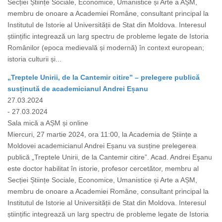
Secției Științe Sociale, Economice, Umanistice și Arte a AȘM,
membru de onoare a Academiei Române, consultant principal la
Institutul de Istorie al Universității de Stat din Moldova. Interesul
științific integrează un larg spectru de probleme legate de Istoria
Românilor (epoca medievală și modernă) în context european;
istoria culturii și...
„Treptele Unirii, de la Cantemir citire” – prelegere publică
susținută de academicianul Andrei Eșanu
27.03.2024
- 27.03.2024
Sala mică a AȘM și online
Miercuri, 27 martie 2024, ora 11:00, la Academia de Științe a
Moldovei academicianul Andrei Eșanu va susține prelegerea
publică „Treptele Unirii, de la Cantemir citire”. Acad. Andrei Eşanu
este doctor habilitat în istorie, profesor cercetător, membru al
Secției Științe Sociale, Economice, Umanistice și Arte a AȘM,
membru de onoare a Academiei Române, consultant principal la
Institutul de Istorie al Universității de Stat din Moldova. Interesul
științific integrează un larg spectru de probleme legate de Istoria