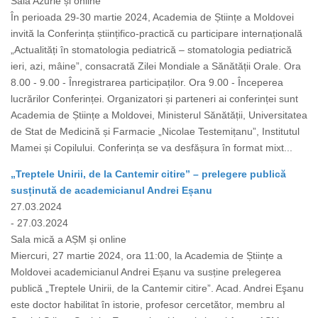
Sala Azurie și online
În perioada 29-30 martie 2024, Academia de Științe a Moldovei
invită la Conferința științifico-practică cu participare internațională
„Actualități în stomatologia pediatrică – stomatologia pediatrică
ieri, azi, mâine”, consacrată Zilei Mondiale a Sănătății Orale. Ora
8.00 - 9.00 - Înregistrarea participaților. Ora 9.00 - Începerea
lucrărilor Conferinței. Organizatori și parteneri ai conferinței sunt
Academia de Științe a Moldovei, Ministerul Sănătății, Universitatea
de Stat de Medicină și Farmacie „Nicolae Testemițanu”, Institutul
Mamei și Copilului. Conferința se va desfășura în format mixt...
„Treptele Unirii, de la Cantemir citire” – prelegere publică
susținută de academicianul Andrei Eșanu
27.03.2024
- 27.03.2024
Sala mică a AȘM și online
Miercuri, 27 martie 2024, ora 11:00, la Academia de Științe a
Moldovei academicianul Andrei Eșanu va susține prelegerea
publică „Treptele Unirii, de la Cantemir citire”. Acad. Andrei Eşanu
este doctor habilitat în istorie, profesor cercetător, membru al