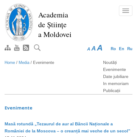
Skip
to
Toggl
Academia
main
navig
de Științe
content
a Moldovei
A
A
A
Ro
En
Ru
Noutăți
Home
/
Media
/
Evenimente
Evenimente
Date jubiliare
In memoriam
Publicații
Evenimente
Masă rotundă „Tezaurul de aur al Băncii Naționale a
României de la Moscova – o creanță mai veche de un secol”