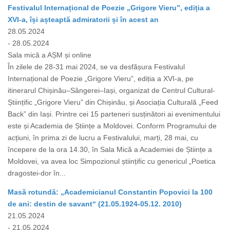
Festivalul Internațional de Poezie „Grigore Vieru”, ediția a
XVI-a, își așteaptă admiratorii și în acest an
28.05.2024
- 28.05.2024
Sala mică a AȘM și online
În zilele de 28-31 mai 2024, se va desfășura Festivalul
Internațional de Poezie „Grigore Vieru”, ediția a XVI-a, pe
itinerarul Chișinău–Sângerei–Iași, organizat de Centrul Cultural-
Științific „Grigore Vieru” din Chișinău, și Asociația Culturală „Feed
Back” din Iași. Printre cei 15 parteneri susținători ai evenimentului
este și Academia de Științe a Moldovei. Conform Programului de
acțiuni, în prima zi de lucru a Festivalului, marți, 28 mai, cu
începere de la ora 14.30, în Sala Mică a Academiei de Științe a
Moldovei, va avea loc Simpozionul științific cu genericul „Poetica
dragostei-dor în...
Masă rotundă: „Academicianul Constantin Popovici la 100
de ani: destin de savant“ (21.05.1924-05.12. 2010)
21.05.2024
- 21.05.2024