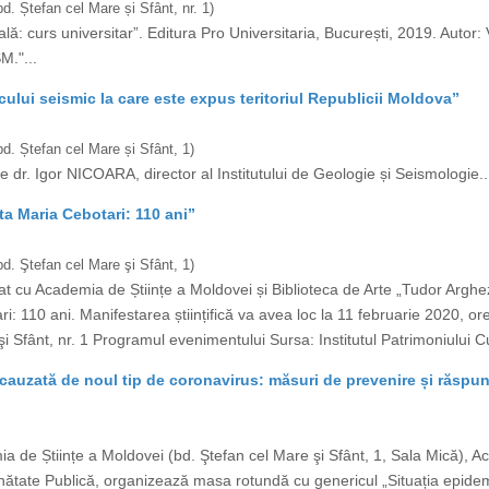
. Ștefan cel Mare și Sfânt, nr. 1)
ală: curs universitar”. Editura Pro Universitaria, București, 2019. Autor
M."...
cului seismic la care este expus teritoriul Republicii Moldova”
d. Ștefan cel Mare și Sfânt, 1)
e dr. Igor NICOARA, director al Institutului de Geologie și Seismologie..
eta Maria Cebotari: 110 ani”
d. Ştefan cel Mare şi Sfânt, 1)
eriat cu Academia de Științe a Moldovei și Biblioteca de Arte „Tudor Argh
ri: 110 ani. Manifestarea științifică va avea loc la 11 februarie 2020, o
i Sfânt, nr. 1 Programul evenimentului Sursa: Institutul Patrimoniului Cul
cauzată de noul tip de coronavirus: măsuri de prevenire și răspu
ia de Științe a Moldovei (bd. Ştefan cel Mare şi Sfânt, 1, Sala Mică), A
ătate Publică, organizează masa rotundă cu genericul „Situația epidem