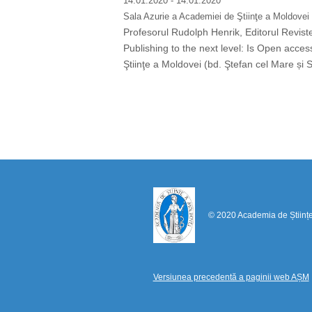
14.01.2020
- 14.01.2020
Sala Azurie a Academiei de Ştiinţe a Moldovei 
Profesorul Rudolph Henrik, Editorul Revistei
Publishing to the next level: Is Open acces
Ştiinţe a Moldovei (bd. Ştefan cel Mare și Sfâ
Pagination
© 2020 Academia de Științ
Versiunea precedentă a paginii web AȘM