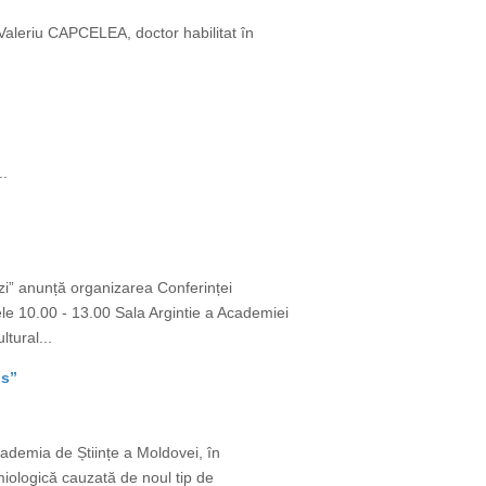
: Valeriu CAPCELEA, doctor habilitat în
..
ezi” anunță organizarea Conferinței
rele 10.00 - 13.00 Sala Argintie a Academiei
tural...
ns”
cademia de Științe a Moldovei, în
iologică cauzată de noul tip de