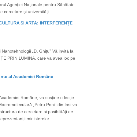
torul Agenţiei Naţionale pentru Sănătate
e cercetare și universități...
A, CULTURA ȘI ARTA: INTERFERENȚE
i Nanotehnologii „D. Ghițu” Vă invită la
ȚE PRIN LUMINĂ, care va avea loc pe
dinte al Academiei Române
Academiei Române, va susține o lecție
acromoleculară „Petru Poni” din Iasi va
ructura de cercetare si posibilități de
reprezentanții ministerelor...