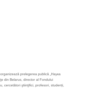
), organizează prelegerea publică „Наука
din Belarus, director al Fondului
rcetători ştiinţifici, profesori, studenți,