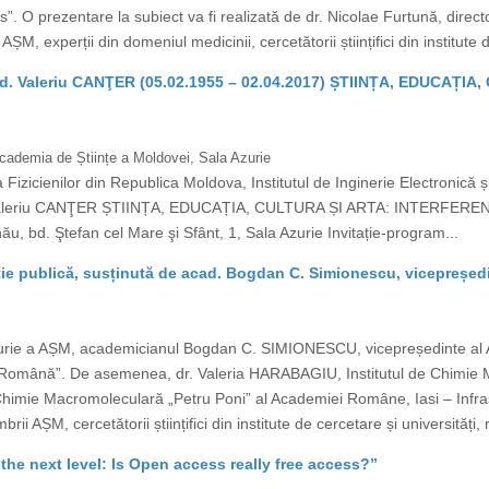
”. O prezentare la subiect va fi realizată de dr. Nicolae Furtună, direc
M, experții din domeniul medicinii, cercetătorii științifici din institute d
d. Valeriu CANŢER (05.02.1955 – 02.04.2017) ȘTIINȚA, EDUCAȚI
 Academia de Științe a Moldovei, Sala Azurie
izicienilor din Republica Moldova, Institutul de Inginerie Electronică ș
. Valeriu CANŢER ȘTIINȚA, EDUCAȚIA, CULTURA ȘI ARTA: INTERFEREN
ău, bd. Ştefan cel Mare şi Sfânt, 1, Sala Azurie Invitație-program...
ie publică, susținută de acad. Bogdan C. Simionescu, vicepreșe
Azurie a AȘM, academicianul Bogdan C. SIMIONESCU, vicepreședinte al 
a Română”. De asemenea, dr. Valeria HARABAGIU, Institutul de Chimie M
Chimie Macromoleculară „Petru Poni” al Academiei Române, Iasi – Infrast
i AȘM, cercetătorii științifici din institute de cercetare și universități, 
 the next level: Is Open access really free access?”