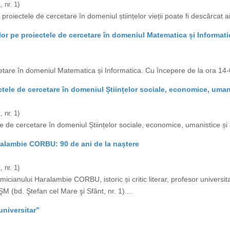
 nr. 1)
proiectele de cercetare în domeniul științelor vieții poate fi descărcat aic
lor pe proiectele de cercetare în domeniul Matematica și Informati
etare în domeniul Matematica și Informatica. Cu începere de la ora 14-0
tele de cercetare în domeniul Științelor sociale, economice, umani
 nr. 1)
e de cercetare în domeniul Științelor sociale, economice, umanistice și a
ralambie CORBU: 90 de ani de la naștere
 nr. 1)
anului Haralambie CORBU, istoric și critic literar, profesor universita
M (bd. Ştefan cel Mare şi Sfânt, nr. 1)....
universitar”