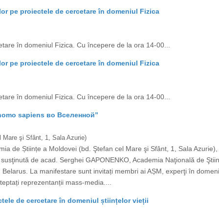
lor pe proiectele de cercetare în domeniul Fizica
etare în domeniul Fizica. Cu începere de la ora 14-00...
lor pe proiectele de cercetare în domeniul Fizica
etare în domeniul Fizica. Cu începere de la ora 14-00...
 homo sapiens во Вселенной”
 Mare şi Sfânt, 1, Sala Azurie)
mia de Științe a Moldovei (bd. Ştefan cel Mare şi Sfânt, 1, Sala Azurie
usţinută de acad. Serghei GAPONENKO, Academia Naţională de Ştiinţe 
larus. La manifestare sunt invitați membri ai AȘM, experţi în domeniu, ce
eptați reprezentanții mass-media....
ele de cercetare în domeniul științelor vieții