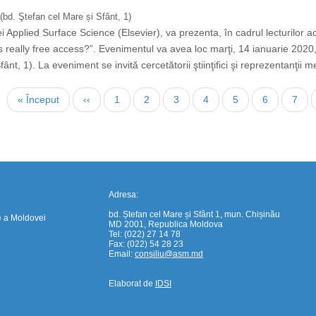
(bd. Ştefan cel Mare și Sfânt, 1)
 Applied Surface Science (Elsevier), va prezenta, în cadrul lecturilor ac
s really free access?”. Evenimentul va avea loc marţi, 14 ianuarie 2020
nt, 1). La eveniment se invită cercetătorii ştiinţifici şi reprezentanţii me
https://propletenie.ru/
First
« Început
Previous
‹‹
Page
1
Page
2
Page
3
Page
4
Page
5
Page
6
Page
7
page
page
Adresa:
bd. Ștefan cel Mare și Sfânt 1, mun. Chișinău
e a Moldovei
MD 2001, Republica Moldova
Tel: (022) 27 14 78
Fax: (022) 54 28 23
Email:
consiliu@asm.md
Elaborat de
IDSI