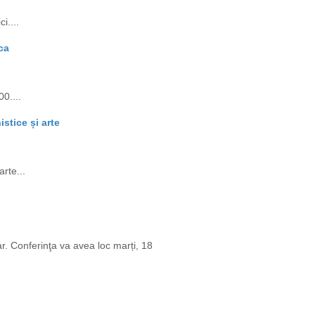
i....
ca
0....
stice și arte
rte...
r. Conferinţa va avea loc marți, 18