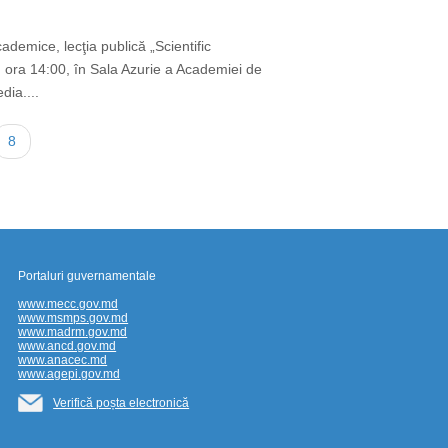
ademice, lecţia publică „Scientific
, ora 14:00, în Sala Azurie a Academiei de
dia....
Current
8
page
Portaluri guvernamentale
www.mecc.gov.md
www.msmps.gov.md
www.madrm.gov.md
www.ancd.gov.md
www.anacec.md
www.agepi.gov.md
Verifică poșta electronică