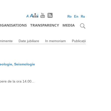
A
A
A
Ro
En
Ru
RGANISATIONS
TRANSPARENCY
MEDIA
nimente
Date jubiliare
In memoriam
Publicații
Geologie, Seismologie
ere de la ora 14.00...