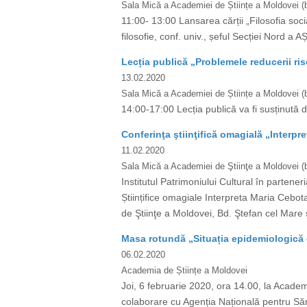
Sala Mică a Academiei de Științe a Moldovei (bd
11:00- 13:00 Lansarea cărții „Filosofia soci
filosofie, conf. univ., șeful Secției Nord a AȘ
Lecția publică „Problemele reducerii ris
13.02.2020
Sala Mică a Academiei de Științe a Moldovei (b
14:00-17:00 Lecția publică va fi susținută d
Conferinţa ştiinţifică omagială „Interpr
11.02.2020
Sala Mică a Academiei de Ştiinţe a Moldovei (b
Institutul Patrimoniului Cultural în parten
Științifice omagiale Interpreta Maria Cebota
de Ştiinţe a Moldovei, Bd. Ştefan cel Mare ş
Masa rotundă „Situația epidemiologică 
06.02.2020
Academia de Științe a Moldovei
Joi, 6 februarie 2020, ora 14.00, la Academ
colaborare cu Agenția Națională pentru Săn