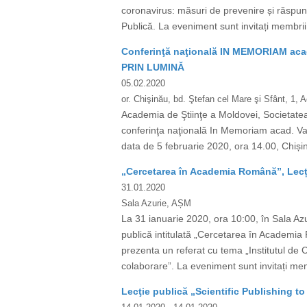
coronavirus: măsuri de prevenire și răspuns
Publică. La eveniment sunt invitați membrii AȘ
Conferinţă naţională IN MEMORIAM aca
PRIN LUMINĂ
05.02.2020
or. Chişinău, bd. Ştefan cel Mare şi Sfânt, 1,
Academia de Ştiinţe a Moldovei, Societatea F
conferinţa naţională In Memoriam acad
data de 5 februarie 2020, ora 14.00, Chișin
„Cercetarea în Academia Română”, Lecț
31.01.2020
Sala Azurie, AȘM
La 31 ianuarie 2020, ora 10:00, în Sala 
publică intitulată „Cercetarea în Academi
prezenta un referat cu tema „Institutul de 
colaborare”. La eveniment sunt invitați membri
Lecţie publică „Scientific Publishing to