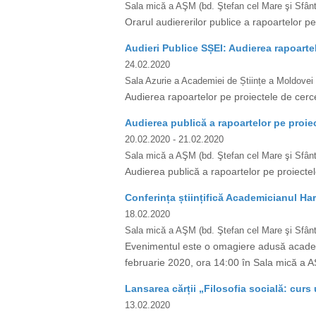
Sala mică a AŞM (bd. Ştefan cel Mare şi Sfânt,
Orarul audiererilor publice a rapoartelor pe 
Audieri Publice SȘEI: Audierea rapoarte
24.02.2020
Sala Azurie a Academiei de Științe a Moldovei
Audierea rapoartelor pe proiectele de cerc
Audierea publică a rapoartelor pe proiec
20.02.2020
- 21.02.2020
Sala mică a AŞM (bd. Ştefan cel Mare şi Sfânt,
Audierea publică a rapoartelor pe proiectel
Conferința științifică Academicianul Ha
18.02.2020
Sala mică a AŞM (bd. Ştefan cel Mare şi Sfânt,
Evenimentul este o omagiere adusă academici
februarie 2020, ora 14:00 în Sala mică a AŞ
Lansarea cărții „Filosofia socială: curs 
13.02.2020