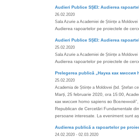
Audieri Publice SȘEI: Audierea rapoarte
26.02.2020
Sala Azurie a Academiei de Științe a Moldovei
Audierea rapoartelor pe proiectele de cerc
Audieri Publice SȘEI: Audierea rapoarte
25.02.2020
Sala Azurie a Academiei de Științe a Moldovei
Audierea rapoartelor pe proiectele de cerc
Prelegerea publică „Наука как миссия
25.02.2020
Academia de Științe a Moldovei (bd. Ştefan cel
Marți, 25 februarie 2020, ora 15:00, Acade
как миссия homo sapiens во Вселенной”, s
Republican de Cercetări Fundamentale din Be
persoane interesate. La eveniment sunt așt
Audierea publică a rapoartelor pe proiect
24.02.2020
- 02.03.2020