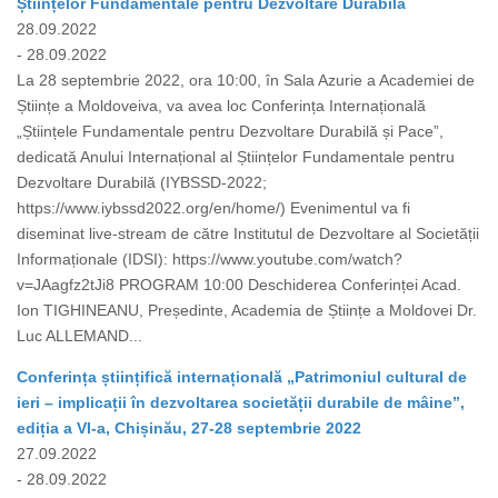
Științelor Fundamentale pentru Dezvoltare Durabilă
28.09.2022
- 28.09.2022
La 28 septembrie 2022, ora 10:00, în Sala Azurie a Academiei de
Științe a Moldoveiva, va avea loc Conferința Internațională
„Științele Fundamentale pentru Dezvoltare Durabilă și Pace”,
dedicată Anului Internațional al Științelor Fundamentale pentru
Dezvoltare Durabilă (IYBSSD-2022;
https://www.iybssd2022.org/en/home/) Evenimentul va fi
diseminat live-stream de către Institutul de Dezvoltare al Societății
Informaționale (IDSI): https://www.youtube.com/watch?
v=JAagfz2tJi8 PROGRAM 10:00 Deschiderea Conferinței Acad.
Ion TIGHINEANU, Președinte, Academia de Științe a Moldovei Dr.
Luc ALLEMAND...
Conferința științifică internațională „Patrimoniul cultural de
ieri – implicații în dezvoltarea societății durabile de mâine”,
ediția a VI-a, Chișinău, 27-28 septembrie 2022
27.09.2022
- 28.09.2022