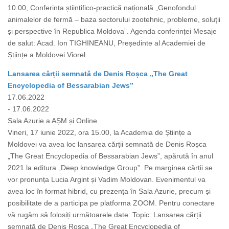
10.00, Conferința științifico-practică națională „Genofondul
animalelor de fermă – baza sectorului zootehnic, probleme, soluții
și perspective în Republica Moldova”. Agenda conferinței Mesaje
de salut: Acad. Ion TIGHINEANU, Președinte al Academiei de
Științe a Moldovei Viorel...
Lansarea cărții semnată de Denis Roșca „The Great
Encyclopedia of Bessarabian Jews”
17.06.2022
- 17.06.2022
Sala Azurie a AȘM și Online
Vineri, 17 iunie 2022, ora 15.00, la Academia de Științe a
Moldovei va avea loc lansarea cărții semnată de Denis Roșca
„The Great Encyclopedia of Bessarabian Jews”, apărută în anul
2021 la editura „Deep knowledge Group”. Pe marginea cărții se
vor pronunța Lucia Argint și Vadim Moldovan. Evenimentul va
avea loc în format hibrid, cu prezența în Sala Azurie, precum și
posibilitate de a participa pe platforma ZOOM. Pentru conectare
vă rugăm să folosiți următoarele date: Topic: Lansarea cărții
semnată de Denis Roșca „The Great Encyclopedia of