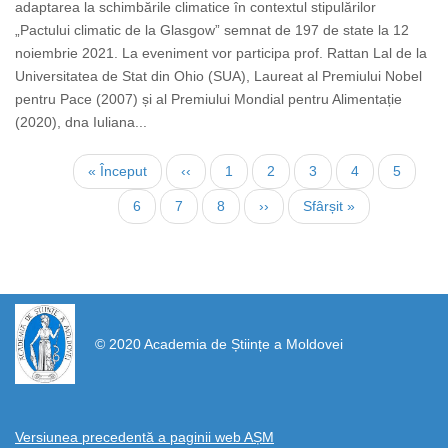
adaptarea la schimbările climatice în contextul stipulărilor
„Pactului climatic de la Glasgow” semnat de 197 de state la 12
noiembrie 2021. La eveniment vor participa prof. Rattan Lal de la
Universitatea de Stat din Ohio (SUA), Laureat al Premiului Nobel
pentru Pace (2007) și al Premiului Mondial pentru Alimentație
(2020), dna Iuliana...
Pagination
First
« Început
Previous
‹‹
Page
1
Page
2
Page
3
Page
4
Current
5
page
page
page
Page
6
Page
7
Page
8
Next
››
Last
Sfârșit »
page
page
https://propletenie.ru/
© 2020 Academia de Științe a Moldovei
Versiunea precedentă a paginii web AȘM