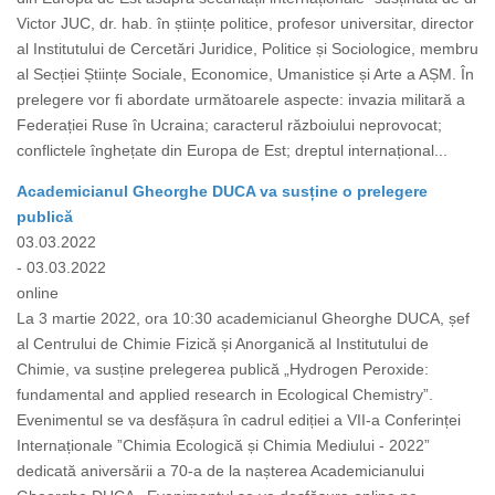
Victor JUC, dr. hab. în științe politice, profesor universitar, director
al Institutului de Cercetări Juridice, Politice și Sociologice, membru
al Secției Științe Sociale, Economice, Umanistice și Arte a AȘM. În
prelegere vor fi abordate următoarele aspecte: invazia militară a
Federației Ruse în Ucraina; caracterul războiului neprovocat;
conflictele înghețate din Europa de Est; dreptul internațional...
Academicianul Gheorghe DUCA va susține o prelegere
publică
03.03.2022
- 03.03.2022
online
La 3 martie 2022, ora 10:30 academicianul Gheorghe DUCA, șef
al Centrului de Chimie Fizică și Anorganică al Institutului de
Chimie, va susține prelegerea publică „Hydrogen Peroxide:
fundamental and applied research in Ecological Chemistry”.
Evenimentul se va desfășura în cadrul ediției a VII-a Conferinței
Internaționale ”Chimia Ecologică și Chimia Mediului - 2022”
dedicată aniversării a 70-a de la nașterea Academicianului