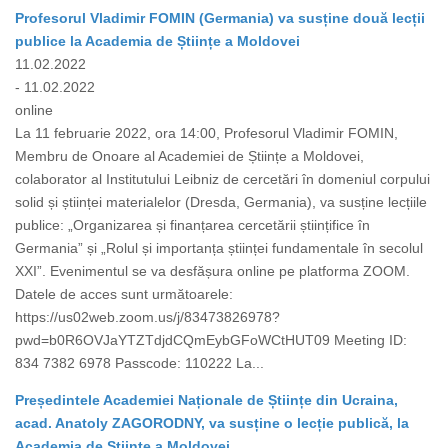
Profesorul Vladimir FOMIN (Germania) va susține două lecții
publice la Academia de Științe a Moldovei
11.02.2022
- 11.02.2022
online
La 11 februarie 2022, ora 14:00, Profesorul Vladimir FOMIN,
Membru de Onoare al Academiei de Științe a Moldovei,
colaborator al Institutului Leibniz de cercetări în domeniul corpului
solid și științei materialelor (Dresda, Germania), va susține lecțiile
publice: „Organizarea și finanțarea cercetării științifice în
Germania” și „Rolul și importanța științei fundamentale în secolul
XXI”. Evenimentul se va desfășura online pe platforma ZOOM.
Datele de acces sunt următoarele:
https://us02web.zoom.us/j/83473826978?
pwd=b0R6OVJaYTZTdjdCQmEybGFoWCtHUT09 Meeting ID:
834 7382 6978 Passcode: 110222 La...
Președintele Academiei Naționale de Științe din Ucraina,
acad. Anatoly ZAGORODNY, va susține o lecție publică, la
Academia de Științe a Moldovei