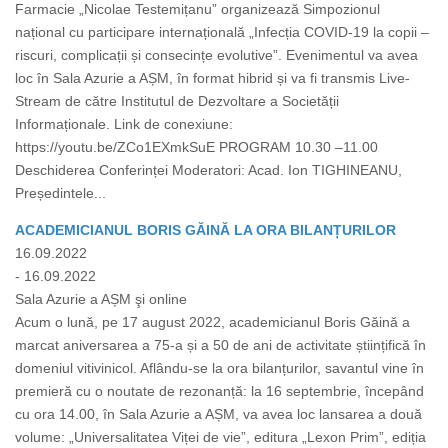
Farmacie „Nicolae Testemițanu” organizează Simpozionul
național cu participare internațională „Infecția COVID-19 la copii –
riscuri, complicații și consecințe evolutive”. Evenimentul va avea
loc în Sala Azurie a AȘM, în format hibrid și va fi transmis Live-
Stream de către Institutul de Dezvoltare a Societății
Informaționale. Link de conexiune:
https://youtu.be/ZCo1EXmkSuE PROGRAM 10.30 –11.00
Deschiderea Conferinței Moderatori: Acad. Ion TIGHINEANU,
Președintele...
ACADEMICIANUL BORIS GĂINĂ LA ORA BILANȚURILOR
16.09.2022
- 16.09.2022
Sala Azurie a AȘM şi online
Acum o lună, pe 17 august 2022, academicianul Boris Găină a
marcat aniversarea a 75-a și a 50 de ani de activitate științifică în
domeniul vitivinicol. Aflându-se la ora bilanțurilor, savantul vine în
premieră cu o noutate de rezonanță: la 16 septembrie, începând
cu ora 14.00, în Sala Azurie a AȘM, va avea loc lansarea a două
volume: „Universalitatea Viței de vie”, editura „Lexon Prim”, ediția