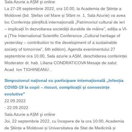
Sala Azurie a AȘM şi online
La 27-28 septembrie 2022, ora 10.00, la Academia de Științe a
Moldovei (bd. Ștefan cel Mare și Sfânt nr. 1, Sala Azurie) va avea
loc Conferința științifică internațională „Patrimoniul cultural de ieri
– implicații în dezvoltarea societății durabile de mâine”, ediția a VI-
a (The International Scientific Conference „Cultural heritage of
yesterday – contribution to the development of a sustainable
society of tomorrow”, 6th edition). Agenda evenimentului 27
septembrie ora 10.00, Sala azurie a AȘM, deschiderea conferinței
Moderator dr. hab. Liliana CONDRATICOVA Mesaje de salut
Acad. Ion TIGHINEANU...
Simpozionul național cu participare internațională „Infecția
COVID-19 la copii – riscuri, complicații și consecințe
evolutive”
22.09.2022
- 22.09.2022
Sala Azurie a AȘM şi online
Joi, 22 septembrie 2022, cu începere de la ora 10:00, Academia
de Științe a Moldovei și Universitatea de Stat de Medicină și