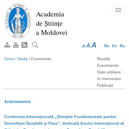
Skip
to
Toggl
Academia
main
navig
de Științe
content
a Moldovei
A
A
A
Ro
En
Ru
Noutăți
Home
/
Media
/
Evenimente
Evenimente
Date jubiliare
In memoriam
Publicații
Evenimente
Conferința Internațională „Științele Fundamentale pentru
Dezvoltare Durabilă și Pace”, dedicată Anului Internațional al