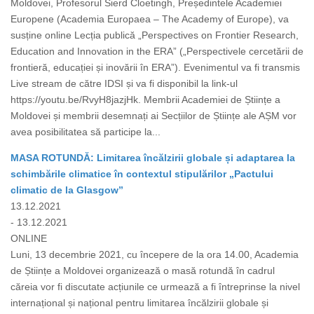
Moldovei, Profesorul Sierd Cloetingh, Președintele Academiei
Europene (Academia Europaea – The Academy of Europe), va
susține online Lecția publică „Perspectives on Frontier Research,
Education and Innovation in the ERA” („Perspectivele cercetării de
frontieră, educației și inovării în ERA”). Evenimentul va fi transmis
Live stream de către IDSI și va fi disponibil la link-ul
https://youtu.be/RvyH8jazjHk. Membrii Academiei de Științe a
Moldovei și membrii desemnați ai Secțiilor de Științe ale AȘM vor
avea posibilitatea să participe la...
MASA ROTUNDĂ: Limitarea încălzirii globale și adaptarea la
schimbările climatice în contextul stipulărilor „Pactului
climatic de la Glasgow”
13.12.2021
- 13.12.2021
ONLINE
Luni, 13 decembrie 2021, cu începere de la ora 14.00, Academia
de Științe a Moldovei organizează o masă rotundă în cadrul
căreia vor fi discutate acțiunile ce urmează a fi întreprinse la nivel
internațional și național pentru limitarea încălzirii globale și