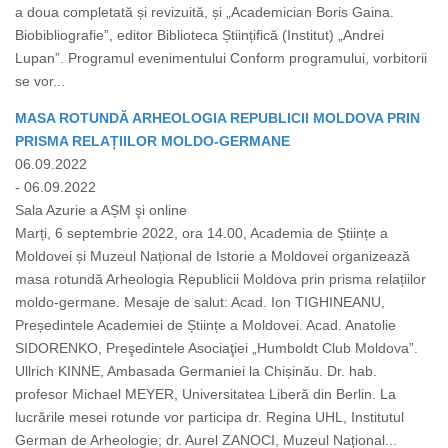
a doua completată și revizuită, și „Academician Boris Gaina.
Biobibliografie”, editor Biblioteca Științifică (Institut) „Andrei
Lupan”. Programul evenimentului Conform programului, vorbitorii
se vor...
MASA ROTUNDĂ ARHEOLOGIA REPUBLICII MOLDOVA PRIN
PRISMA RELAȚIILOR MOLDO-GERMANE
06.09.2022
- 06.09.2022
Sala Azurie a AȘM şi online
Marți, 6 septembrie 2022, ora 14.00, Academia de Științe a
Moldovei și Muzeul Național de Istorie a Moldovei organizează
masa rotundă Arheologia Republicii Moldova prin prisma relațiilor
moldo-germane. Mesaje de salut: Acad. Ion TIGHINEANU,
Președintele Academiei de Științe a Moldovei. Acad. Anatolie
SIDORENKO, Preşedintele Asociaţiei „Humboldt Club Moldova”.
Ullrich KINNE, Ambasada Germaniei la Chișinău. Dr. hab.
profesor Michael MEYER, Universitatea Liberă din Berlin. La
lucrările mesei rotunde vor participa dr. Regina UHL, Institutul
German de Arheologie; dr. Aurel ZANOCI, Muzeul Național...