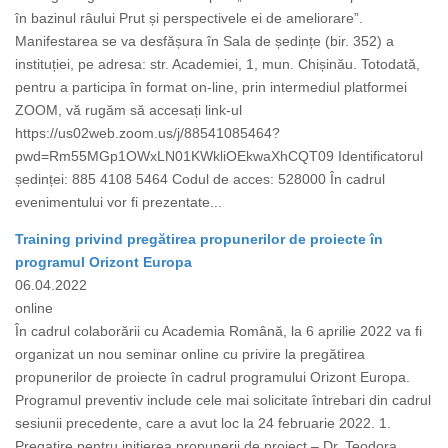
în bazinul râului Prut și perspectivele ei de ameliorare”.
Manifestarea se va desfășura în Sala de ședințe (bir. 352) a
instituției, pe adresa: str. Academiei, 1, mun. Chișinău. Totodată,
pentru a participa în format on-line, prin intermediul platformei
ZOOM, vă rugăm să accesați link-ul
https://us02web.zoom.us/j/88541085464?
pwd=Rm55MGp1OWxLN01KWkliOEkwaXhCQT09 Identificatorul
ședinței: 885 4108 5464 Codul de acces: 528000 În cadrul
evenimentului vor fi prezentate...
Training privind pregătirea propunerilor de proiecte în
programul Orizont Europa
06.04.2022
online
În cadrul colaborării cu Academia Română, la 6 aprilie 2022 va fi
organizat un nou seminar online cu privire la pregătirea
propunerilor de proiecte în cadrul programului Orizont Europa.
Programul preventiv include cele mai solicitate întrebari din cadrul
sesiunii precedente, care a avut loc la 24 februarie 2022. 1.
Pregatire pentru initierea propunerii de proiect – Dr. Teodora