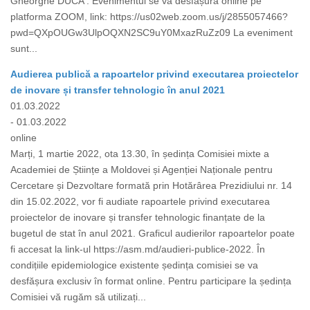
Gheorghe DUCA . Evenimentul se va desfășura online pe
platforma ZOOM, link: https://us02web.zoom.us/j/2855057466?
pwd=QXpOUGw3UlpOQXN2SC9uY0MxazRuZz09 La eveniment
sunt...
Audierea publică a rapoartelor privind executarea proiectelor
de inovare și transfer tehnologic în anul 2021
01.03.2022
- 01.03.2022
online
Marți, 1 martie 2022, ota 13.30, în ședința Comisiei mixte a
Academiei de Științe a Moldovei și Agenției Naționale pentru
Cercetare și Dezvoltare formată prin Hotărârea Prezidiului nr. 14
din 15.02.2022, vor fi audiate rapoartele privind executarea
proiectelor de inovare și transfer tehnologic finanțate de la
bugetul de stat în anul 2021. Graficul audierilor rapoartelor poate
fi accesat la link-ul https://asm.md/audieri-publice-2022. În
condițiile epidemiologice existente ședința comisiei se va
desfășura exclusiv în format online. Pentru participare la ședința
Comisiei vă rugăm să utilizați...