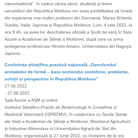
nanomedicină”, în cadrul căreia elevii, studenții și tinerii
cercetători din Republica Moldova vor avea posibilitatea să învețe
din experiența mai multor profesori din Germania, Marea Britanie,
Suedia, Italia, Japonia și Republica Moldova. Luni, 4 iulie 2022, la
ora 8.45, va avea loc deschiderea oficială a Școlii de vară în Sala
Azurie a Academiei de Științe a Moldovei, după care va urma
prelegerea profesorului Hiroshi Amano, Universitatea din Nagoya,
Japonia:...
Conferința științifico-practică națională „Genofondul
animalelor de fermă – baza sectorului zootehnic, probleme,
soluții și perspective în Republica Moldova”
27.06.2022
- 27.06.2022
Sala Azurie a AȘM şi online
Institutul Științifico-Practic de Biotehnologii în Zootehnie și
Medicină Veterinară (IȘPBZMV), în colaborare cu Secția Științe
ale Vieții a Academiei de Științe a Moldovei, Ministerul Agriculturii
și Industriei Alimentare și Universitatea Agrară de Stat din
Moldova, organizează la 27 iunie 2022, cu începere de la ora