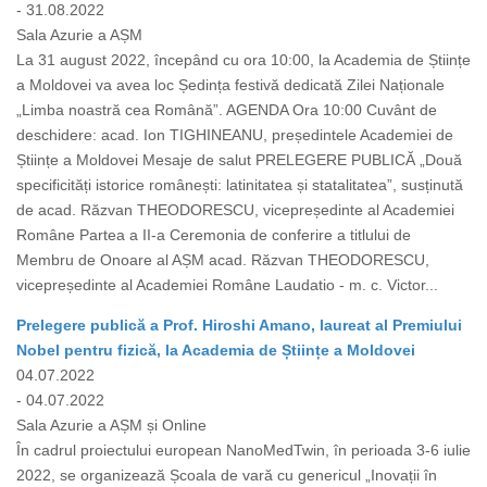
- 31.08.2022
Sala Azurie a AȘM
La 31 august 2022, începând cu ora 10:00, la Academia de Științe
a Moldovei va avea loc Ședința festivă dedicată Zilei Naționale
„Limba noastră cea Română”. AGENDA Ora 10:00 Cuvânt de
deschidere: acad. Ion TIGHINEANU, președintele Academiei de
Științe a Moldovei Mesaje de salut PRELEGERE PUBLICĂ „Două
specificități istorice românești: latinitatea și statalitatea”, susținută
de acad. Răzvan THEODORESCU, vicepreședinte al Academiei
Române Partea a II-a Ceremonia de conferire a titlului de
Membru de Onoare al AȘM acad. Răzvan THEODORESCU,
vicepreședinte al Academiei Române Laudatio - m. c. Victor...
Prelegere publică a Prof. Hiroshi Amano, laureat al Premiului
Nobel pentru fizică, la Academia de Științe a Moldovei
04.07.2022
- 04.07.2022
Sala Azurie a AȘM și Online
În cadrul proiectului european NanoMedTwin, în perioada 3-6 iulie
2022, se organizează Școala de vară cu genericul „Inovații în