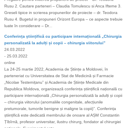
Rusu 2. Cautare parteneri – Claudia Tomulescu si Anca Ifteme 3.
Greseli tipice in scrierea propunerilor de proiecte – dr. Teodora
Rusu 4. Bugetul in propuneri Orizont Europa – ce aspecte trebuie
luate în considerare – Dr...
Conferința științifică cu participare internațională „Chirurgia
personalizată la adulți și copii – chirurgia viitorului”
24.03.2022
- 25.03.2022
online
La 24-25 martie 2022, Academia de Științe a Moldovei, în
parteneriat cu Universitatea de Stat de Medicină și Farmacie
„Nicolae Testemițanu” și Academia de Științe Medicale din
Republica Moldova, organizează conferința științifică națională cu
participare internațională „Chirurgia personalizată la adulți și copii
– chirurgia viitorului (anomaliile congenitale, afecțiunile
pretumorale, tumorile benigne și maligne la copii)”. Conferința
științifică este dedicată membrului de onoare al AȘM Constantin
Țîbîrnă, profesor universitar, ilustru chirurg, fondator al chirurgiei