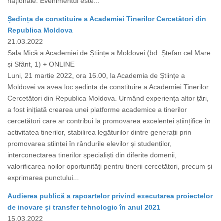
naționale. Evenimentul este...
Ședința de constituire a Academiei Tinerilor Cercetători din
Republica Moldova
21.03.2022
Sala Mică a Academiei de Științe a Moldovei (bd. Ștefan cel Mare
și Sfânt, 1) + ONLINE
Luni, 21 martie 2022, ora 16.00, la Academia de Științe a
Moldovei va avea loc ședința de constituire a Academiei Tinerilor
Cercetători din Republica Moldova. Urmând experiența altor țări,
a fost inițiată crearea unei platforme academice a tinerilor
cercetători care ar contribui la promovarea excelenței științifice în
activitatea tinerilor, stabilirea legăturilor dintre generații prin
promovarea științei în rândurile elevilor și studenților,
interconectarea tinerilor specialiști din diferite domenii,
valorificarea noilor oportunități pentru tinerii cercetători, precum și
exprimarea punctului...
Audierea publică a rapoartelor privind executarea proiectelor
de inovare și transfer tehnologic în anul 2021
15.03.2022