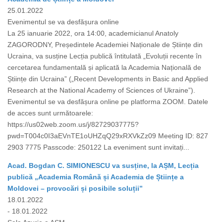
25.01.2022
Evenimentul se va desfășura online
La 25 ianuarie 2022, ora 14:00, academicianul Anatoly
ZAGORODNY, Președintele Academiei Naționale de Științe din
Ucraina, va susține Lecția publică întitulată „Evoluții recente în
cercetarea fundamentală și aplicată la Academia Națională de
Științe din Ucraina” („Recent Developments in Basic and Applied
Research at the National Academy of Sciences of Ukraine”).
Evenimentul se va desfășura online pe platforma ZOOM. Datele
de acces sunt următoarele:
https://us02web.zoom.us/j/82729037775?
pwd=T004c0I3aEVnTE1oUHZqQ29xRXVkZz09 Meeting ID: 827
2903 7775 Passcode: 250122 La eveniment sunt invitați...
Acad. Bogdan C. SIMIONESCU va susține, la AȘM, Lecția
publică „Academia Română și Academia de Științe a
Moldovei – provocări și posibile soluții”
18.01.2022
- 18.01.2022