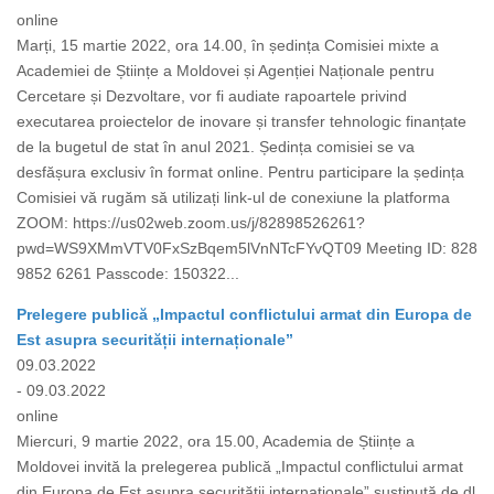
online
Marți, 15 martie 2022, ora 14.00, în ședința Comisiei mixte a
Academiei de Științe a Moldovei și Agenției Naționale pentru
Cercetare și Dezvoltare, vor fi audiate rapoartele privind
executarea proiectelor de inovare și transfer tehnologic finanțate
de la bugetul de stat în anul 2021. Ședința comisiei se va
desfășura exclusiv în format online. Pentru participare la ședința
Comisiei vă rugăm să utilizați link-ul de conexiune la platforma
ZOOM: https://us02web.zoom.us/j/82898526261?
pwd=WS9XMmVTV0FxSzBqem5lVnNTcFYvQT09 Meeting ID: 828
9852 6261 Passcode: 150322...
Prelegere publică „Impactul conflictului armat din Europa de
Est asupra securității internaționale”
09.03.2022
- 09.03.2022
online
Miercuri, 9 martie 2022, ora 15.00, Academia de Științe a
Moldovei invită la prelegerea publică „Impactul conflictului armat
din Europa de Est asupra securității internaționale” susținută de dl