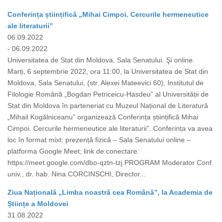
Conferința științifică „Mihai Cimpoi. Cercurile hermeneutice
ale literaturii”
06.09.2022
- 06.09.2022
Universitatea de Stat din Moldova, Sala Senatului. Şi online.
Marți, 6 septembrie 2022, ora 11:00, la Universitatea de Stat din
Moldova, Sala Senatului, (str. Alexei Mateevici 60), Institutul de
Filologie Română „Bogdan Petriceicu-Hasdeu” al Universității de
Stat din Moldova în parteneriat cu Muzeul Național de Literatură
„Mihail Kogălniceanu” organizează Conferința științifică Mihai
Cimpoi. Cercurile hermeneutice ale literaturii”. Conferința va avea
loc în format mixt: prezență fizică – Sala Senatului online –
platforma Google Meet; link de conectare:
https://meet.google.com/dbo-qztn-tzj PROGRAM Moderator Conf.
univ., dr. hab. Nina CORCINSCHI, Director...
Ziua Națională „Limba noastră cea Română”, la Academia de
Științe a Moldovei
31.08.2022