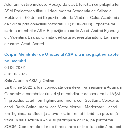
Adunării festive include: Mesaje de salut, felicitări cu prilejul zilei
AȘM Proiectarea filmului documentar Academia de Științe a
Moldovei – 60 de ani Expoziție foto de Vladimir Colos Academia
de Științe prin obiectivul fotografului (1990-2008) Expoziție de
carte a membrilor AȘM Expoziție de carte Acad. Andrei Eșanu și
dr. Valentina Eșanu. O viață dedicată adevărului istoric Lansare
de carte: Acad. Andrei...
Corpul Membrilor de Onoare al AȘM s-a îmbogățit cu șapte
noi membri
08.06.2022
- 08.06.2022
Sala Azurie a AȘM și Online
La 8 iunie 2022 a fost convocată cea de-a II-a sesiune a Adunării
Generale a membrilor titulari și membrilor corespondenți ai AȘM.
În prezidiu: acad. Ion Tighineanu, mem. cor. Svetlana Cojocaru,
acad. Boris Gaina, mem. cor. Victor Moraru. Moderator – acad.
Ion Tighineanu. Ședința a avut loc în format hibrid, cu prezență
fizică în sala Azurie a AȘM și participare online, pe platforma
ZOOM. Conform datelor de înregistrare online, la ședință au fost