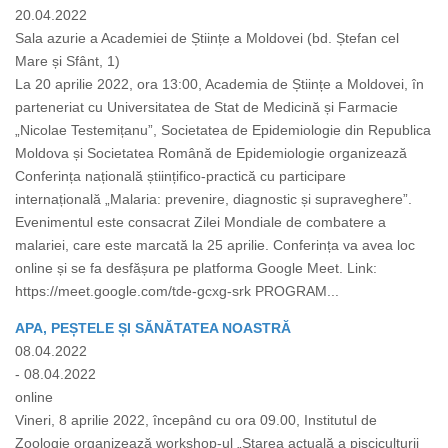
20.04.2022
Sala azurie a Academiei de Științe a Moldovei (bd. Ștefan cel
Mare și Sfânt, 1)
La 20 aprilie 2022, ora 13:00, Academia de Științe a Moldovei, în
parteneriat cu Universitatea de Stat de Medicină și Farmacie
„Nicolae Testemițanu”, Societatea de Epidemiologie din Republica
Moldova și Societatea Română de Epidemiologie organizează
Conferința națională științifico-practică cu participare
internațională „Malaria: prevenire, diagnostic și supraveghere”.
Evenimentul este consacrat Zilei Mondiale de combatere a
malariei, care este marcată la 25 aprilie. Conferința va avea loc
online și se fa desfășura pe platforma Google Meet. Link:
https://meet.google.com/tde-gcxg-srk PROGRAM...
APA, PEȘTELE ȘI SĂNĂTATEA NOASTRĂ
08.04.2022
- 08.04.2022
online
Vineri, 8 aprilie 2022, începând cu ora 09.00, Institutul de
Zoologie organizează workshop-ul „Starea actuală a pisciculturii