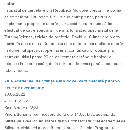
online
În spațiul de cercetare din Republica Moldova predomina opinia,
ca cercetătorul nu poate fi si un bun antreprenor, pentru a
implementa propriile elaborări, iar acest lucru trebuie să fie
efectuat de către specialiștii de altă formație. Specialistul de la
TurningScience, fizician de profesie, David M. Giltner are o altă
opinie în acest sens. Dumnealui este autor a mai multor elaborări
în domeniul spectroscopiei laser și comunicațiilor optice și a
petrecut ultimii peste 20 de ani comercializând tehnologiile
fotonice la diferite scări, de la întreprinderi mici până la companii
relativ mari...
Ziua Academiei de Științe a Moldovei va fi marcată printr-o
serie de evenimente
10.06.2022
- 10.06.2022
Sala Azurie a AȘM
Vineri, 10 iunie, cu începere de la ora 14.00, la Academia de
Științe va avea loc Adunarea festivă consacrată Zilei Academiei de
Științe a Moldovei marcată tradițional la 12 iunie. Programul