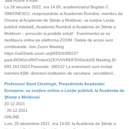
Sala Azurie a AȘM
La 18 ianuarie 2022, ora 14:00, academicianul Bogdan C.
SIMIONESCU, vicepreședinte al Academiei Române, membru de
Onoare al Academiei de Științe a Moldovei, va susține Lecția
publică intitulată „Academia Română și Academia de Științe a
Moldovei – provocări și posibile soluții”. Evenimentul se va
desfășura online pe platforma ZOOM. Datele de acces sunt
următoarele: Join Zoom Meeting
https://us02web.zoom.us/j/6931630023?
pwd=RGNVcnRHTmtwVzZKYVVVRDFDVGlvdz09 Meeting ID:
693 163 0023 Passcode: 180122 La eveniment sunt invitați
membrii AȘM, directorii institutelor de cercetare, cercetătorii...
Profesorul Sierd Cloetingh, Președintele Academiei
Europene, va susține online o Lecție publică, la Academia de
Științe a Moldovei
20.12.2021
- 20.12.2021
ONLINE
Luni, 20 decembrie 2021, ora 14:00, la Academia de Științe a