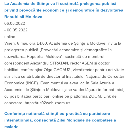
La Academia de Științe va fi susținută prelegerea publică
privind provocările economice și demografice în dezvoltarea
Republicii Moldova
06.05.2022
- 06.05.2022
online
Vineri, 6 mai, ora 14:00, Academia de Științe a Moldovei invită la
prelegerea publică „Provocări economice și demografice în
dezvoltarea Republicii Moldova”, susținută de membrul
corespondent Alexandru STRATAN, rector ASEM și doctor
habilitat, conferențiar Olga GAGAUZ, vicedirector pentru activitate
stiintifica cu atributii de director al Institutului Național de Cercetări
Economice (INCE). Evenimentul va avea loc în Sala Azurie a
Academiei de Științe a Moldovei și se va desfășura în format mixt,
cu posibilitatea participării online pe platforma ZOOM. Link de
conectare: https://us02web.zoom.us...
Conferința națională științifico-practică cu participare
internațională, consacrată Zilei Mondiale de combatere a
malariei