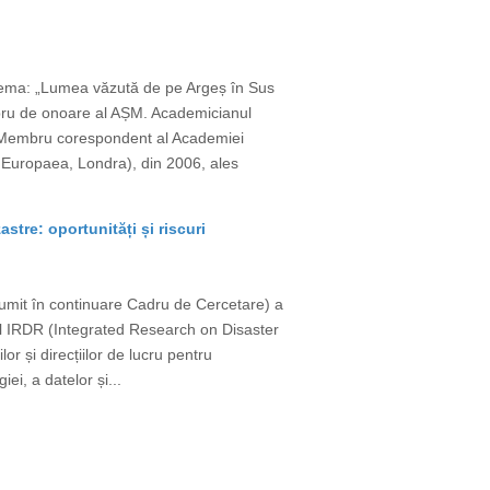
 tema: „Lumea văzută de pe Argeș în Sus
bru de onoare al AȘM. Academicianul
a. Membru corespondent al Academiei
Europaea, Londra), din 2006, ales
astre: oportunități și riscuri
numit în continuare Cadru de Cercetare) a
mul IRDR (Integrated Research on Disaster
lor și direcțiilor de lucru pentru
i, a datelor și...