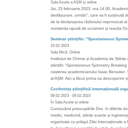
Sala Azurie a AȘM și online
Joi, 23 februarie 2023, ora 14.00, Academia
desfășurare, urmări”, care va fi susținută 
de la declanșarea războiului neprovocat al R
rezistența opusă de ucraineni și reacția Occi
Seminar științific: “Spontaneous Symmet
10.02.2023
Sala Mică, Online
Institutul de Chimie și Academia de Științ
științific “Spontaneous Symmetry Breaking a
nașterea academicianului Isaac Bersuker. S
al AȘM. Aici a făcut prima sa descoperire șt
Conferința științifică internațională orga
09.02.2023
- 09.02.2023
În Sala Azurie și online
Cunoscând preocupările Dvs. în diferite dome
mediu; medicină; științe exacte și inginereșt
organizate cu prilejul Zilei Internaționale a f