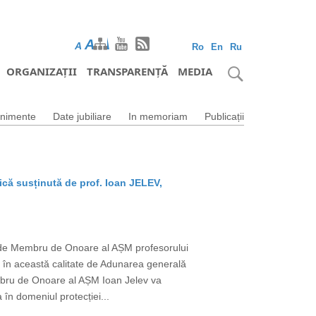
A
A
A
Ro
En
Ru
ORGANIZAȚII
TRANSPARENȚĂ
MEDIA
nimente
Date jubiliare
In memoriam
Publicații
lică susținută de prof. Ioan JELEV,
r de Membru de Onoare al AȘM profesorului
s în această calitate de Adunarea generală
embru de Onoare al AȘM Ioan Jelev va
 în domeniul protecției...