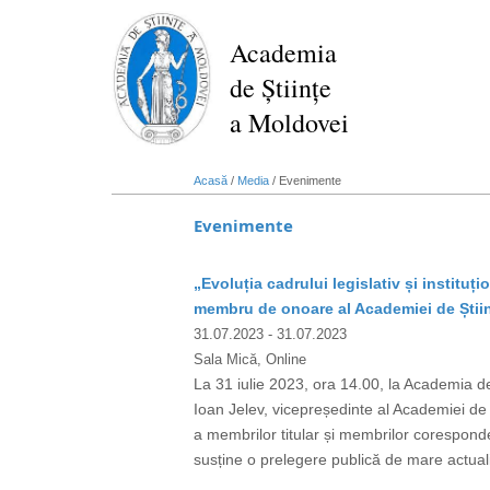
Mergi
la
Academia
conţinutul
de Științe
principal
a Moldovei
Acasă
/
Media
/
Evenimente
Evenimente
„Evoluția cadrului legislativ și institu
membru de onoare al Academiei de Știi
31.07.2023
- 31.07.2023
Sala Mică, Online
La 31 iulie 2023, ora 14.00, la Academia
Ioan Jelev, vicepreședinte al Academiei de 
a membrilor titular și membrilor corespon
susține o prelegere publică de mare actualit