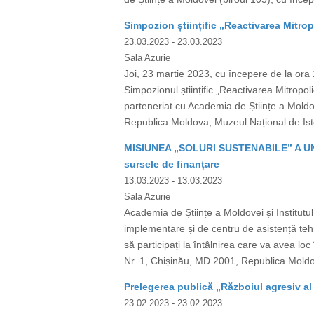
Simpozion științific „Reactivarea Mitropo
23.03.2023
- 23.03.2023
Sala Azurie
Joi, 23 martie 2023, cu începere de la ora 
Simpozionul științific „Reactivarea Mitropol
parteneriat cu Academia de Științe a Moldove
Republica Moldova, Muzeul Național de Istori
MISIUNEA „SOLURI SUSTENABILE” A UNIUNI
sursele de finanțare
13.03.2023
- 13.03.2023
Sala Azurie
Academia de Științe a Moldovei și Institutu
implementare și de centru de asistență tehn
să participați la întâlnirea care va avea lo
Nr. 1, Chișinău, MD 2001, Republica Moldov
Prelegerea publică „Războiul agresiv al
23.02.2023
- 23.02.2023