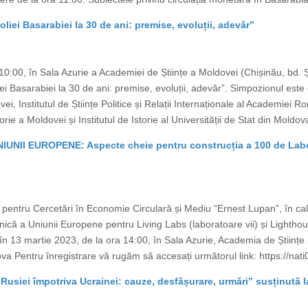
liei Basarabiei la 30 de ani: premise, evoluții, adevăr”
10:00, în Sala Azurie a Academiei de Științe a Moldovei (Chișinău, bd. Ș
iei Basarabiei la 30 de ani: premise, evoluții, adevăr”. Simpozionul este
i, Institutul de Științe Politice și Relații Internaționale al Academiei 
e a Moldovei și Institutul de Istorie al Universității de Stat din Moldova.
I EUROPENE: Aspecte cheie pentru construcția a 100 de Laboratoa
l pentru Cercetări în Economie Circulară și Mediu “Ernest Lupan”, în ca
ică a Uniunii Europene pentru Living Labs (laboratoare vii) și Lighthou
c în 13 martie 2023, de la ora 14:00, în Sala Azurie, Academia de Științe
a Pentru înregistrare vă rugăm să accesați următorul link: https://nati
 Rusiei împotriva Ucrainei: cauze, desfășurare, urmări” susținută