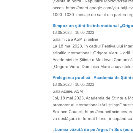
„Știința în nordul Republicii Moldova:real
acces: https://meet.google.com/yku-bdji-cv
1000–1030: mesaje de salut din partea orga
Simpozion științific internațional „Gri
18.05.2023
- 18.05.2023
Sala mică a AȘM și online
La 18 mai 2023, în cadrul Festivalului Int
științific internațional „Grigore Vieru – o
Academiei de Științe a Moldovei Comunicăr
„Grigore Vieru: Duminica Mare a cuvintelor
Prelegerea publică „Academia de Științe 
18.05.2023
- 18.05.2023
Sala Azurie, AȘM
Joi, 18 mai 2023, Academia de Științe a Mo
promotor al internaționalizării științei” sus
Science Council, https://council.science/p
va desfășura în format hibrid, începând cu o
„Lumea văzută de pe Argeș în Sus (cu 