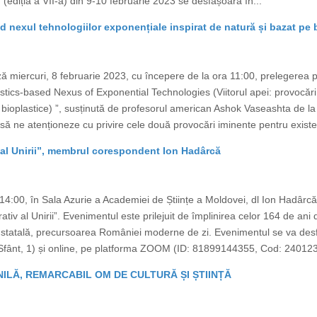
 (ediția a VII-a) din 9-10 februarie 2023 se desfășoară în...
ind nexul tehnologiilor exponențiale inspirat de natură și bazat pe 
 miercuri, 8 februarie 2023, cu începere de la ora 11:00, prelegerea 
tics-based Nexus of Exponential Technologies (Viitorul apei: provocări și
bioplastice) ”, susținută de profesorul american Ashok Vaseashta de la I
să ne atenționeze cu privire cele două provocări iminente pentru exist
 al Unirii”, membrul corespondent Ion Hadârcă
 14:00, în Sala Azurie a Academiei de Științe a Moldovei, dl Ion Hadâ
ativ al Unirii”. Evenimentul este prilejuit de împlinirea celor 164 de an
 statală, precursoarea României moderne de zi. Evenimentul se va desfă
 Sfânt, 1) și online, pe platforma ZOOM (ID: 81899144355, Cod: 240123
ILĂ, REMARCABIL OM DE CULTURĂ ȘI ȘTIINȚĂ