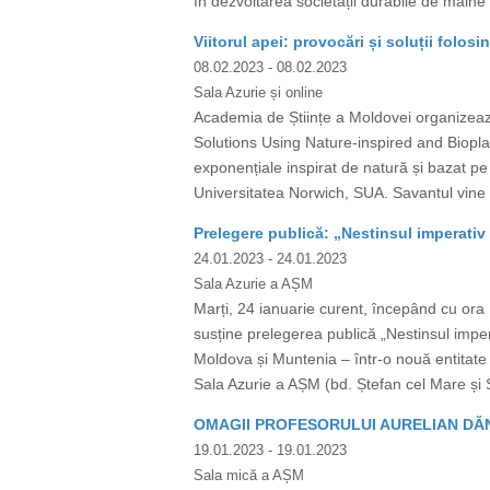
în dezvoltarea societății durabile de mâine”
Viitorul apei: provocări și soluții folos
08.02.2023
- 08.02.2023
Sala Azurie și online
Academia de Științe a Moldovei organizează
Solutions Using Nature-inspired and Bioplas
exponențiale inspirat de natură și bazat pe 
Universitatea Norwich, SUA. Savantul vine 
Prelegere publică: „Nestinsul imperativ
24.01.2023
- 24.01.2023
Sala Azurie a AȘM
Marți, 24 ianuarie curent, începând cu ora
susține prelegerea publică „Nestinsul imper
Moldova și Muntenia – într-o nouă entitate
Sala Azurie a AȘM (bd. Ștefan cel Mare și
OMAGII PROFESORULUI AURELIAN DĂN
19.01.2023
- 19.01.2023
Sala mică a AȘM