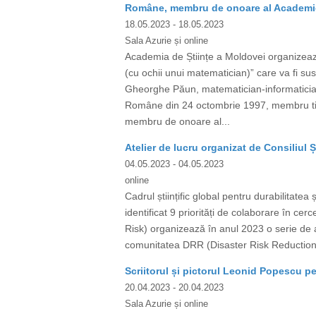
Române, membru de onoare al Academiei
18.05.2023
- 18.05.2023
Sala Azurie și online
Academia de Științe a Moldovei organizeaz
(cu ochii unui matematician)” care va fi
Gheorghe Păun, matematician-informatician,
Române din 24 octombrie 1997, membru tit
membru de onoare al...
Atelier de lucru organizat de Consiliul Șt
04.05.2023
- 04.05.2023
online
Cadrul științific global pentru durabilita
identificat 9 priorități de colaborare în c
Risk) organizează în anul 2023 o serie de atel
comunitatea DRR (Disaster Risk Reduction). 
Scriitorul și pictorul Leonid Popescu pe
20.04.2023
- 20.04.2023
Sala Azurie și online