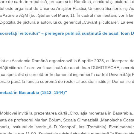
re de carte în republică, precum și în România, scriitorul și pictorul L
 este organizat de Uniunea Artiștilor Plastici, Uniunea Scriitorilor și 
 Azurie a AȘM (bd. Ștefan cel Mare, 1). În cadrul manifestării, vor fi l
Expoziția de pictură a autorului cu genericul „Cuvânt și culoare”. La eve
 societății viitorului” – prelegere publică susținută de acad. Ioa
riat cu Academia Română organizează la 6 aprilie 2023, cu începere de
cietății viitorului” care va fi susținută de acad. Ioan DUMITRACHE, sec
specialist și cercetător în domeniul ingineriei în cadrul Universității P
riale până la funcția supremă de rector al acestei instituții. Domeniile de
onetară în Basarabia (1812–1944)”
Moldovei invită la prezentarea cărții „Circulația monetară în Basarabia
nată de profesorul Marian Bolum, Școala Gimnazială „Manolache Cost
tnariu, Institutul de Istorie „A. D. Xenopol”, Iași (România). Evenimentu
ere de la ora 11.00. Subiectele privind circulația monetară în Basarabia 