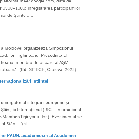
pe platforma meet.google.com, date de
 0900–1000: înregistrarea participanţilor
i de Științe a...
țe a Moldovei organizează Simpozionul
acad. Ion Tighineanu, Președinte al
 Codreanu, membru de onoare al AȘM:
sarabeană” (Ed. SITECH, Craiova, 2023)...
rnaționalizării științei”
remergător al integrării europene și
tiințific Internațional (ISC – International
g/ae/Member/Tiginyanu_Ion). Evenimentul se
i Sfânt, 1) și...
rghe PĂUN, academician al Academiei