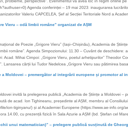
izări, probleme, perspective”. Evenimentul va avea loc în regim online 
h?authuser=0) Agenda conferinței – 19 mai 2023: inaugurarea lucrărilor
nizatorilor Valeriu CAPCELEA, Șef al Secției Teritoriale Nord a Academie
gore Vieru – odă limbii române” organizat de AȘM
ernațional de Poezie „Grigore Vieru” (Iași–Chișinău), Academia de Știin
dă limbii române”. Agenda Simpozionului: 11.30 – Cuvânt de deschidere: 
i: Acad. Mihai Cimpoi: „Grigore Vieru, poetul arhetipurilor” Theodor
”. Lansarea cărții lui Tudor Nedelcea „Grigore Vieru sau pătimirea ba
a Moldovei – premergător al integrării europene și promotor al inte
ldovei invită la prelegerea publică „Academia de Științe a Moldovei – p
ținută de acad. Ion Tighineanu, președinte al AȘM, membru al Consiliului Ș
rofile/ion-tiginyanu/) și al Academiei Europene (https://www.ae-info.or
ra 14.00, cu prezență fizică în Sala Azurie a AȘM (bd. Ștefan cel Mare ș
ochii unui matematician)” – prelegere publică susținută de Gheo