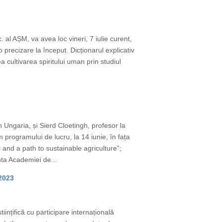
 al AȘM, va avea loc vineri, 7 iulie curent,
 precizare la început. Dicționarul explicativ
 cultivarea spiritului uman prin studiul
 Ungaria, și Sierd Cloetingh, profesor la
 programului de lucru, la 14 iunie, în fața
and a path to sustainable agriculture”;
ta Academiei de...
 2023
iințifică cu participare internațională