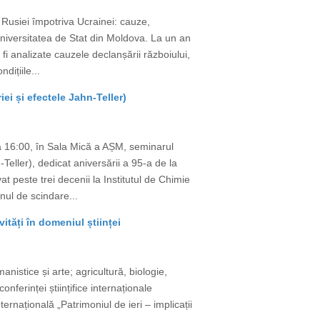
 Rusiei împotriva Ucrainei: cauze,
 Universitatea de Stat din Moldova. La un an
fi analizate cauzele declanșării războiului,
dițiile...
i și efectele Jahn-Teller)
ra 16:00, în Sala Mică a AȘM, seminarul
eller), dedicat aniversării a 95-a de la
 peste trei decenii la Institutul de Chimie
nul de scindare...
vități în domeniul științei
nistice și arte; agricultură, biologie,
onferinței științifice internaționale
internațională „Patrimoniul de ieri – implicații