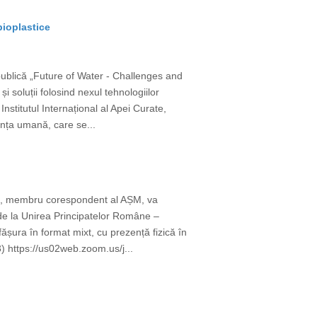
bioplastice
publică „Future of Water - Challenges and
 soluții folosind nexul tehnologiilor
nstitutul Internațional al Apei Curate,
ența umană, care se...
rcă, membru corespondent al AȘM, va
i de la Unirea Principatelor Române –
șura în format mixt, cu prezență fizică în
) https://us02web.zoom.us/j...