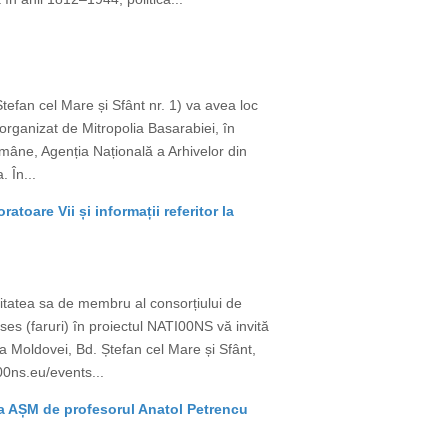
tefan cel Mare și Sfânt nr. 1) va avea loc
 organizat de Mitropolia Basarabiei, în
Române, Agenția Națională a Arhivelor din
 În...
re Vii și informații referitor la
litatea sa de membru al consorțiului de
ses (faruri) în proiectul NATI00NS vă invită
 a Moldovei, Bd. Ștefan cel Mare și Sfânt,
00ns.eu/events...
 la AȘM de profesorul Anatol Petrencu