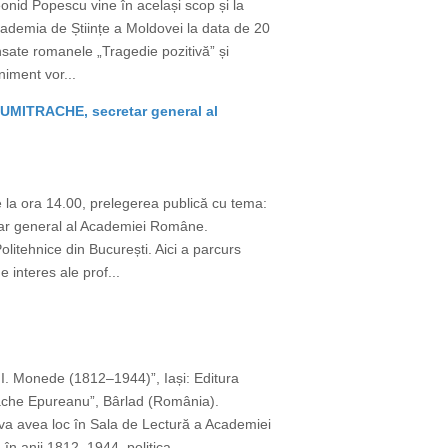
eonid Popescu vine în același scop și la
Academia de Științe a Moldovei la data de 20
ansate romanele „Tragedie pozitivă” și
niment vor...
n DUMITRACHE, secretar general al
 la ora 14.00, prelegerea publică cu tema:
retar general al Academiei Române.
olitehnice din București. Aici a parcurs
 interes ale prof...
. I. Monede (1812–1944)”, Iași: Editura
ache Epureanu”, Bârlad (România).
l va avea loc în Sala de Lectură a Academiei
în anii 1812–1944, politica...