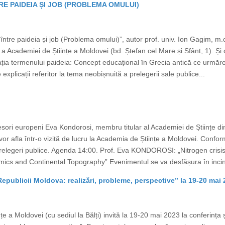
RE PAIDEIA ȘI JOB (PROBLEMA OMULUI)
ntre paideia și job (Problema omului)”, autor prof. univ. Ion Gagim, m.c.
a Academiei de Științe a Moldovei (bd. Ștefan cel Mare și Sfânt, 1). Și o
ația termenului paideia: Concept educațional în Grecia antică ce urmărea
ele explicații referitor la tema neobișnuită a prelegerii sale publice...
fesori europeni Eva Kondorosi, membru titular al Academiei de Științe din
vor afla într-o vizită de lucru la Academia de Științe a Moldovei. Conform
elegeri publice. Agenda 14:00. Prof. Eva KONDOROSI: „Nitrogen crisis 
cs and Continental Topography” Evenimentul se va desfășura în incin
l Republicii Moldova: realizări, probleme, perspective” la 19-20 mai
e a Moldovei (cu sediul la Bălți) invită la 19-20 mai 2023 la conferința șt