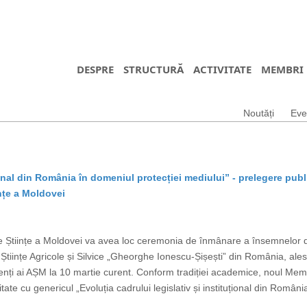
DESPRE
STRUCTURĂ
ACTIVITATE
MEMBRI
Noutăți
Eve
țional din România în domeniul protecției mediului” - prelegere pub
nțe a Moldovei
 de Științe a Moldovei va avea loc ceremonia de înmânare a însemnelo
Științe Agricole și Silvice „Gheorghe Ionescu-Șișești” din România, ale
denți ai AȘM la 10 martie curent. Conform tradiției academice, noul M
ate cu genericul „Evoluția cadrului legislativ și instituțional din România