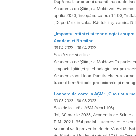
După realizarea unui anumit traseu de lansa
Academia de Științe a Moldovei. Evenimentul
aprilie 2023, începând cu ora 14.00, în Sala
„Deportări din valea Răutului” și vernisată 
„Impactul științei și tehnologiei asupra
Academiei Române
06.04.2023
- 06.04.2023
Sala Azurie și online
Academia de Științe a Moldovei în partene
„Impactul științei și tehnologiei asupra so
Academicianul Ioan Dumitrache s-a format ca 
traseul formării sale profesionale și manage
Lansare de carte la AȘM: „Circulația m
30.03.2023
- 30.03.2023
Sala de lectură a AȘM (biroul 103)
Joi, 30 martie 2023, Academia de Științe a 
PIM, 2021, 364 pagini. Lucrarea este sem
Volumul va fi prezentat de dr. Viorel M. Bu
de Științe a Moldovei (biroul 103), cu încep