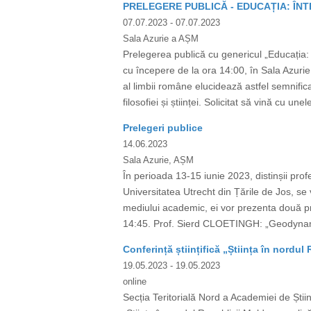
PRELEGERE PUBLICĂ - EDUCAȚIA: ÎNT
07.07.2023
- 07.07.2023
Sala Azurie a AȘM
Prelegerea publică cu genericul „Educația: î
cu începere de la ora 14:00, în Sala Azurie 
al limbii române elucidează astfel semnific
filosofiei și științei. Solicitat să vină cu un
Prelegeri publice
14.06.2023
Sala Azurie, AȘM
În perioada 13-15 iunie 2023, distinșii pro
Universitatea Utrecht din Țările de Jos, se 
mediului academic, ei vor prezenta două pr
14:45. Prof. Sierd CLOETINGH: „Geodynami
Conferință științifică „Știința în nordu
19.05.2023
- 19.05.2023
online
Secția Teritorială Nord a Academiei de Științ