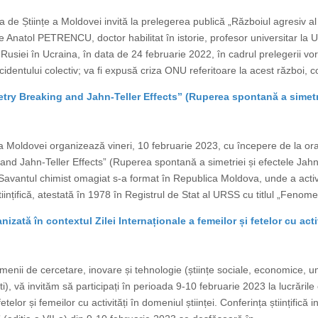
 de Științe a Moldovei invită la prelegerea publică „Războiul agresiv al
de Anatol PETRENCU, doctor habilitat în istorie, profesor universitar la
usiei în Ucraina, în data de 24 februarie 2022, în cadrul prelegerii vor 
dentului colectiv; va fi expusă criza ONU referitoare la acest război, con
ry Breaking and Jahn-Teller Effects” (Ruperea spontană a simetrie
e a Moldovei organizează vineri, 10 februarie 2023, cu începere de la o
nd Jahn-Teller Effects” (Ruperea spontană a simetriei și efectele Jahn-T
avantul chimist omagiat s-a format în Republica Moldova, unde a activat
iințifică, atestată în 1978 în Registrul de Stat al URSS cu titlul „Fenome
nizată în contextul Zilei Internaționale a femeilor și fetelor cu acti
nii de cercetare, inovare și tehnologie (științe sociale, economice, uma
i), vă invităm să participați în perioada 9-10 februarie 2023 la lucrările c
etelor și femeilor cu activități în domeniul științei. Conferința științifică 