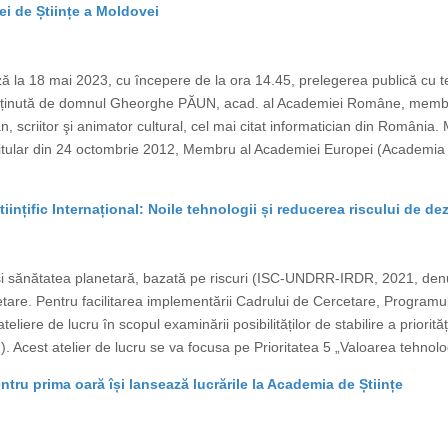
 de Științe a Moldovei
ă la 18 mai 2023, cu începere de la ora 14.45, prelegerea publică cu
 susținută de domnul Gheorghe PĂUN, acad. al Academiei Române, mem
 scriitor şi animator cultural, cel mai citat informatician din Români
ular din 24 octombrie 2012, Membru al Academiei Europei (Academia 
iințific Internațional: Noile tehnologii și reducerea riscului de dez
tea și sănătatea planetară, bazată pe riscuri (ISC-UNDRR-IRDR, 2021, de
ercetare. Pentru facilitarea implementării Cadrului de Cercetare, Progra
iere de lucru în scopul examinării posibilităților de stabilire a priorități
Acest atelier de lucru se va focusa pe Prioritatea 5 „Valoarea tehnologie
ntru prima oară își lansează lucrările la Academia de Științe