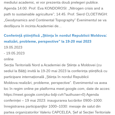
mediului academic, ei vor prezenta două prelegeri publice.
Agenda 14:00. Prof. Eva KONDOROSI: „Nitrogen crisis and a
path to sustainable agriculture”; 14:45. Prof. Sierd CLOETINGH:
„Geodynamics and Continental Topography” Evenimentul se va
desfășura în incinta Academiei de...
Conferință științifică „Știința în nordul Republicii Moldova:
realizări, probleme, perspective” la 19-20 mai 2023
19.05.2023
- 19.05.2023
online
Secția Teritorială Nord a Academiei de Științe a Moldovei (cu
sediul la Bălți) invită la 19-20 mai 2023 la conferința științifică cu
participare internațională „Știința în nordul Republicii
Moldova:realizări, probleme, perspective”. Evenimentul va avea
loc în regim online pe platforma meet.google.com, date de acces:
https://meet.google.com/yku-bdji-cvh?authuser=0) Agenda
conferinței – 19 mai 2023: inaugurarea lucrărilor 0900–1000:
înregistrarea participanţilor 1000–1030: mesaje de salut din
partea organizatorilor Valeriu CAPCELEA, Șef al Secției Teritoriale