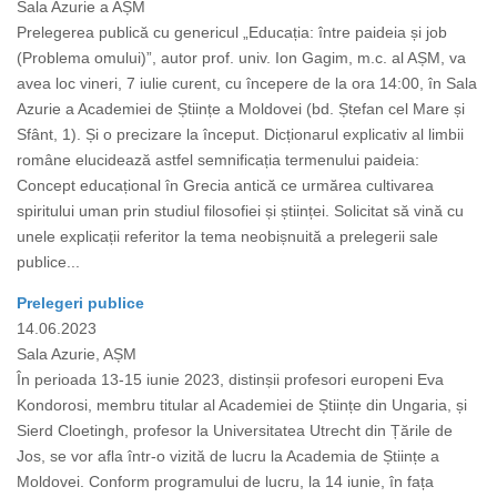
Sala Azurie a AȘM
Prelegerea publică cu genericul „Educația: între paideia și job
(Problema omului)”, autor prof. univ. Ion Gagim, m.c. al AȘM, va
avea loc vineri, 7 iulie curent, cu începere de la ora 14:00, în Sala
Azurie a Academiei de Științe a Moldovei (bd. Ștefan cel Mare și
Sfânt, 1). Și o precizare la început. Dicționarul explicativ al limbii
române elucidează astfel semnificația termenului paideia:
Concept educațional în Grecia antică ce urmărea cultivarea
spiritului uman prin studiul filosofiei și științei. Solicitat să vină cu
unele explicații referitor la tema neobișnuită a prelegerii sale
publice...
Prelegeri publice
14.06.2023
Sala Azurie, AȘM
În perioada 13-15 iunie 2023, distinșii profesori europeni Eva
Kondorosi, membru titular al Academiei de Științe din Ungaria, și
Sierd Cloetingh, profesor la Universitatea Utrecht din Țările de
Jos, se vor afla într-o vizită de lucru la Academia de Științe a
Moldovei. Conform programului de lucru, la 14 iunie, în fața