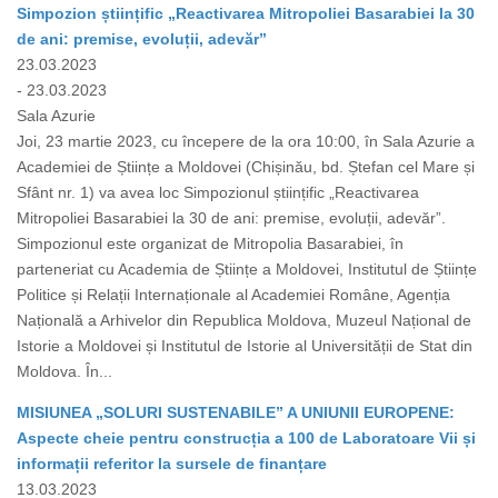
Simpozion științific „Reactivarea Mitropoliei Basarabiei la 30
de ani: premise, evoluții, adevăr”
23.03.2023
- 23.03.2023
Sala Azurie
Joi, 23 martie 2023, cu începere de la ora 10:00, în Sala Azurie a
Academiei de Științe a Moldovei (Chișinău, bd. Ștefan cel Mare și
Sfânt nr. 1) va avea loc Simpozionul științific „Reactivarea
Mitropoliei Basarabiei la 30 de ani: premise, evoluții, adevăr”.
Simpozionul este organizat de Mitropolia Basarabiei, în
parteneriat cu Academia de Științe a Moldovei, Institutul de Științe
Politice și Relații Internaționale al Academiei Române, Agenția
Națională a Arhivelor din Republica Moldova, Muzeul Național de
Istorie a Moldovei și Institutul de Istorie al Universității de Stat din
Moldova. În...
MISIUNEA „SOLURI SUSTENABILE” A UNIUNII EUROPENE:
Aspecte cheie pentru construcția a 100 de Laboratoare Vii și
informații referitor la sursele de finanțare
13.03.2023