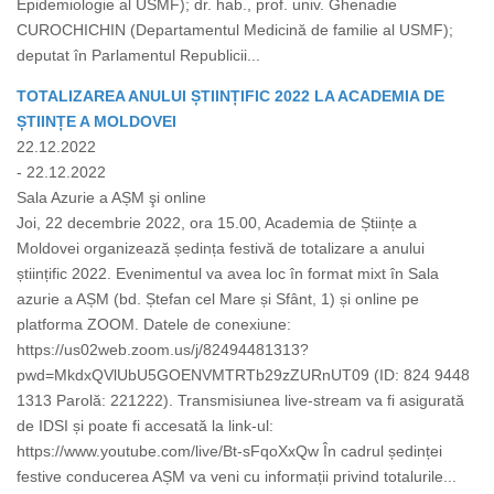
Epidemiologie al USMF); dr. hab., prof. univ. Ghenadie
CUROCHICHIN (Departamentul Medicină de familie al USMF);
deputat în Parlamentul Republicii...
TOTALIZAREA ANULUI ȘTIINȚIFIC 2022 LA ACADEMIA DE
ȘTIINȚE A MOLDOVEI
22.12.2022
- 22.12.2022
Sala Azurie a AȘM şi online
Joi, 22 decembrie 2022, ora 15.00, Academia de Științe a
Moldovei organizează ședința festivă de totalizare a anului
științific 2022. Evenimentul va avea loc în format mixt în Sala
azurie a AȘM (bd. Ștefan cel Mare și Sfânt, 1) și online pe
platforma ZOOM. Datele de conexiune:
https://us02web.zoom.us/j/82494481313?
pwd=MkdxQVlUbU5GOENVMTRTb29zZURnUT09 (ID: 824 9448
1313 Parolă: 221222). Transmisiunea live-stream va fi asigurată
de IDSI și poate fi accesată la link-ul:
https://www.youtube.com/live/Bt-sFqoXxQw În cadrul ședinței
festive conducerea AȘM va veni cu informații privind totalurile...