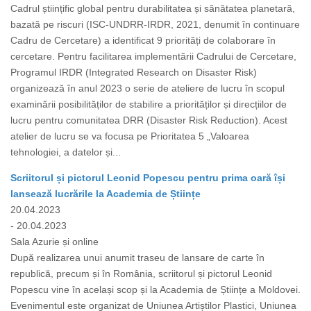
Cadrul științific global pentru durabilitatea și sănătatea planetară,
bazată pe riscuri (ISC-UNDRR-IRDR, 2021, denumit în continuare
Cadru de Cercetare) a identificat 9 priorități de colaborare în
cercetare. Pentru facilitarea implementării Cadrului de Cercetare,
Programul IRDR (Integrated Research on Disaster Risk)
organizează în anul 2023 o serie de ateliere de lucru în scopul
examinării posibilităților de stabilire a priorităților și direcțiilor de
lucru pentru comunitatea DRR (Disaster Risk Reduction). Acest
atelier de lucru se va focusa pe Prioritatea 5 „Valoarea
tehnologiei, a datelor și...
Scriitorul și pictorul Leonid Popescu pentru prima oară își
lansează lucrările la Academia de Științe
20.04.2023
- 20.04.2023
Sala Azurie și online
După realizarea unui anumit traseu de lansare de carte în
republică, precum și în România, scriitorul și pictorul Leonid
Popescu vine în același scop și la Academia de Științe a Moldovei.
Evenimentul este organizat de Uniunea Artiștilor Plastici, Uniunea