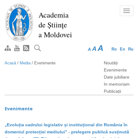
Mergi
la
Toggl
Academia
conţinutul
navig
de Științe
principal
a Moldovei
A
A
A
Ro
En
Ru
Noutăți
Acasă
/
Media
/
Evenimente
Evenimente
Date jubiliare
In memoriam
Publicații
Evenimente
„Evoluția cadrului legislativ și instituțional din România în
domeniul protecției mediului” - prelegere publică susținută