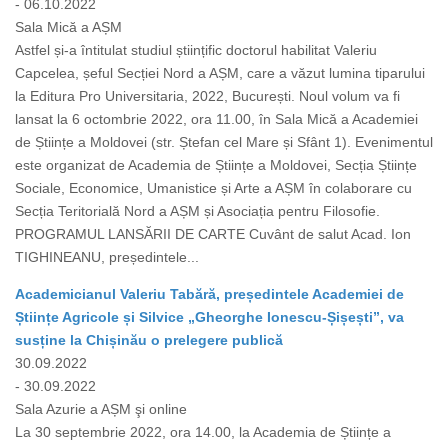
- 06.10.2022
Sala Mică a AȘM
Astfel și-a întitulat studiul științific doctorul habilitat Valeriu
Capcelea, șeful Secției Nord a AȘM, care a văzut lumina tiparului
la Editura Pro Universitaria, 2022, București. Noul volum va fi
lansat la 6 octombrie 2022, ora 11.00, în Sala Mică a Academiei
de Științe a Moldovei (str. Ștefan cel Mare și Sfânt 1). Evenimentul
este organizat de Academia de Științe a Moldovei, Secția Științe
Sociale, Economice, Umanistice și Arte a AȘM în colaborare cu
Secția Teritorială Nord a AȘM și Asociația pentru Filosofie.
PROGRAMUL LANSĂRII DE CARTE Cuvânt de salut Acad. Ion
TIGHINEANU, președintele...
Academicianul Valeriu Tabără, președintele Academiei de
Științe Agricole și Silvice „Gheorghe Ionescu-Șișești”, va
susține la Chișinău o prelegere publică
30.09.2022
- 30.09.2022
Sala Azurie a AȘM şi online
La 30 septembrie 2022, ora 14.00, la Academia de Științe a