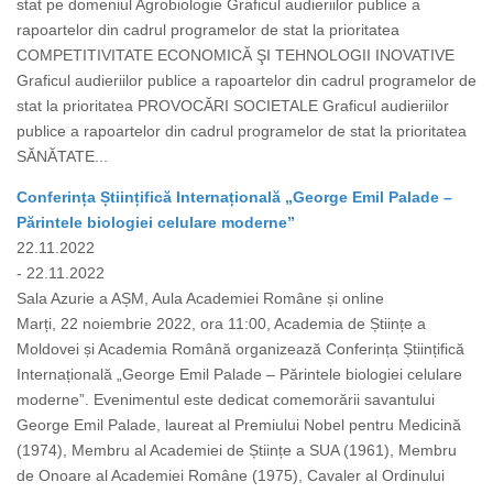
stat pe domeniul Agrobiologie Graficul audieriilor publice a
rapoartelor din cadrul programelor de stat la prioritatea
COMPETITIVITATE ECONOMICĂ ŞI TEHNOLOGII INOVATIVE
Graficul audieriilor publice a rapoartelor din cadrul programelor de
stat la prioritatea PROVOCĂRI SOCIETALE Graficul audieriilor
publice a rapoartelor din cadrul programelor de stat la prioritatea
SĂNĂTATE...
Conferința Științifică Internațională „George Emil Palade –
Părintele biologiei celulare moderne”
22.11.2022
- 22.11.2022
Sala Azurie a AȘM, Aula Academiei Române și online
Marți, 22 noiembrie 2022, ora 11:00, Academia de Științe a
Moldovei și Academia Română organizează Conferința Științifică
Internațională „George Emil Palade – Părintele biologiei celulare
moderne”. Evenimentul este dedicat comemorării savantului
George Emil Palade, laureat al Premiului Nobel pentru Medicină
(1974), Membru al Academiei de Științe a SUA (1961), Membru
de Onoare al Academiei Române (1975), Cavaler al Ordinului