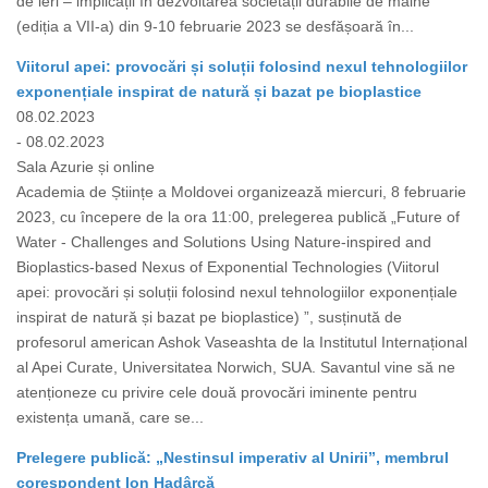
de ieri – implicații în dezvoltarea societății durabile de mâine”
(ediția a VII-a) din 9-10 februarie 2023 se desfășoară în...
Viitorul apei: provocări și soluții folosind nexul tehnologiilor
exponențiale inspirat de natură și bazat pe bioplastice
08.02.2023
- 08.02.2023
Sala Azurie și online
Academia de Științe a Moldovei organizează miercuri, 8 februarie
2023, cu începere de la ora 11:00, prelegerea publică „Future of
Water - Challenges and Solutions Using Nature-inspired and
Bioplastics-based Nexus of Exponential Technologies (Viitorul
apei: provocări și soluții folosind nexul tehnologiilor exponențiale
inspirat de natură și bazat pe bioplastice) ”, susținută de
profesorul american Ashok Vaseashta de la Institutul Internațional
al Apei Curate, Universitatea Norwich, SUA. Savantul vine să ne
atenționeze cu privire cele două provocări iminente pentru
existența umană, care se...
Prelegere publică: „Nestinsul imperativ al Unirii”, membrul
corespondent Ion Hadârcă