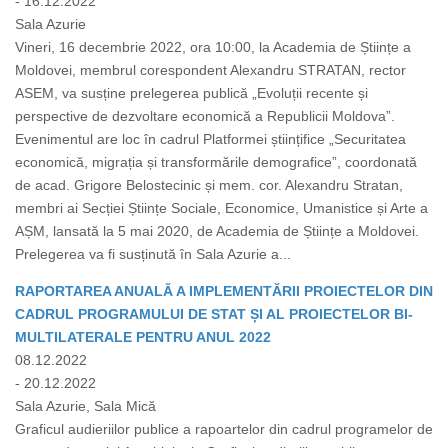
- 16.12.2022
Sala Azurie
Vineri, 16 decembrie 2022, ora 10:00, la Academia de Științe a
Moldovei, membrul corespondent Alexandru STRATAN, rector
ASEM, va susține prelegerea publică „Evoluții recente și
perspective de dezvoltare economică a Republicii Moldova”.
Evenimentul are loc în cadrul Platformei științifice „Securitatea
economică, migrația și transformările demografice”, coordonată
de acad. Grigore Belostecinic și mem. cor. Alexandru Stratan,
membri ai Secției Științe Sociale, Economice, Umanistice și Arte a
AȘM, lansată la 5 mai 2020, de Academia de Științe a Moldovei.
Prelegerea va fi susținută în Sala Azurie a...
RAPORTAREA ANUALĂ A IMPLEMENTĂRII PROIECTELOR DIN
CADRUL PROGRAMULUI DE STAT ȘI AL PROIECTELOR BI-
MULTILATERALE PENTRU ANUL 2022
08.12.2022
- 20.12.2022
Sala Azurie, Sala Mică
Graficul audieriilor publice a rapoartelor din cadrul programelor de