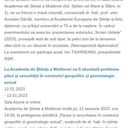
Academiei de Științe a Moldovei (bd. Ștefan cel Mare și Sfânt, nr.
1), se va întruni o masă rotundă, consacrată dr. hab. prof. univ.
Aurelian Dănilă, membru al Academiei Europene de Științe și Arte,
diplomat, cu prilejul aniversării a 75-a de la naștere. În cadrul
evenimentului va avea loc prezentarea volumului „Scrieri răzlețe”
(2023), proaspăt ieșit de sub tipar, la patru luni de la lansarea
altei cărți cu un răsunet în societate „Retrospectivă diplomatică”.
La eveniment vor participa acad. Ion TIGHINEANU, președintele
AȘM...
La Academia de Științe a Moldovei va fi abordată problema
păcii și securității în contextul geopolitic și geostrategic
actual
12.01.2023
- 12.01.2023
Sala Azurie și online
Academia de Științe a Moldovei invită joi, 12 ianuarie 2023, ora
14:00, la prelegerea științifică „Pacea și securitatea în contextul
geopolitic și geostrategic actual”, susținută de dr. hab. în științe