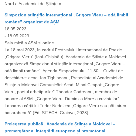
Nord a Academiei de Științe a...
Simpozion științific internațional „Grigore Vieru – odă limbii
române” organizat de AȘM
18.05.2023
- 18.05.2023
Sala mică a AȘM și online
La 18 mai 2023, în cadrul Festivalului Internațional de Poezie
„Grigore Vieru” (Iași–Chișinău), Academia de Științe a Moldovei
organizează Simpozionul științific internațional „Grigore Vieru –
odă limbii române”. Agenda Simpozionului: 11.30 – Cuvânt de
deschidere: acad. Ion Tighineanu, Președinte al Academiei de
Științe a Moldovei Comunicări: Acad. Mihai Cimpoi: „Grigore
Vieru, poetul arhetipurilor” Theodor Codreanu, membru de
onoare al AȘM: „Grigore Vieru: Duminica Mare a cuvintelor”.
Lansarea cărții lui Tudor Nedelcea „Grigore Vieru sau pătimirea
basarabeană” (Ed. SITECH, Craiova, 2023)...
Prelegerea publică „Academia de Științe a Moldovei –
premergător al integrării europene și promotor al