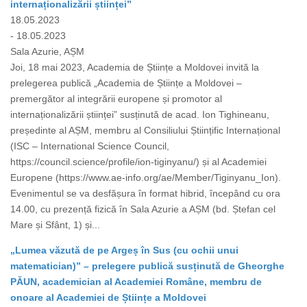
internaționalizării științei”
18.05.2023
- 18.05.2023
Sala Azurie, AȘM
Joi, 18 mai 2023, Academia de Științe a Moldovei invită la
prelegerea publică „Academia de Științe a Moldovei –
premergător al integrării europene și promotor al
internaționalizării științei” susținută de acad. Ion Tighineanu,
președinte al AȘM, membru al Consiliului Științific Internațional
(ISC – International Science Council,
https://council.science/profile/ion-tiginyanu/) și al Academiei
Europene (https://www.ae-info.org/ae/Member/Tiginyanu_Ion).
Evenimentul se va desfășura în format hibrid, începând cu ora
14.00, cu prezență fizică în Sala Azurie a AȘM (bd. Ștefan cel
Mare și Sfânt, 1) și...
„Lumea văzută de pe Argeș în Sus (cu ochii unui
matematician)” – prelegere publică susținută de Gheorghe
PĂUN, academician al Academiei Române, membru de
onoare al Academiei de Științe a Moldovei