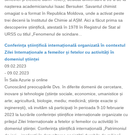
nașterea academicianului Isaac Bersuker. Savantul chimist
omagiat s-a format în Republica Moldova, unde a activat peste
trei decenii la Institutul de Chimie al AȘM. Aici a făcut prima sa
descoperire științifică, atestată în 1978 în Registrul de Stat al
URSS cu titlul „Fenomenul de scindare...
Conferința științifică internațională organizată în contextul
Zilei Internaționale a femeilor și fetelor cu activități în
domeniul științei
09.02.2023
- 09.02.2023
În Sala Azurie și online
Cunoscând preocupările Dvs. în diferite domenii de cercetare,
inovare și tehnologie (științe sociale, economice, umanistice și
arte; agricultură, biologie, mediu; medicină; științe exacte și
inginerești), vă invităm să participați în perioada 9-10 februarie
2023 la lucrările conferinței științifice internaționale organizate cu
prilejul Zilei Internaționale a fetelor și femeilor cu activități în
domeniul științei. Conferința științifică internațională „Patrimoniul