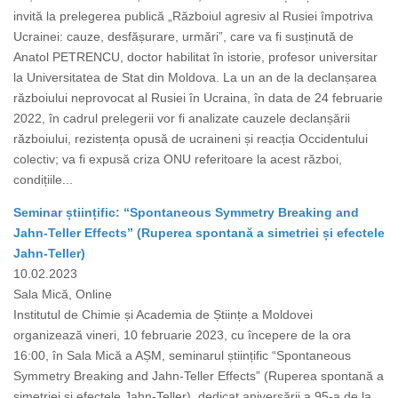
invită la prelegerea publică „Războiul agresiv al Rusiei împotriva
Ucrainei: cauze, desfășurare, urmări”, care va fi susținută de
Anatol PETRENCU, doctor habilitat în istorie, profesor universitar
la Universitatea de Stat din Moldova. La un an de la declanșarea
războiului neprovocat al Rusiei în Ucraina, în data de 24 februarie
2022, în cadrul prelegerii vor fi analizate cauzele declanșării
războiului, rezistența opusă de ucraineni și reacția Occidentului
colectiv; va fi expusă criza ONU referitoare la acest război,
condițiile...
Seminar științific: “Spontaneous Symmetry Breaking and
Jahn-Teller Effects” (Ruperea spontană a simetriei și efectele
Jahn-Teller)
10.02.2023
Sala Mică, Online
Institutul de Chimie și Academia de Științe a Moldovei
organizează vineri, 10 februarie 2023, cu începere de la ora
16:00, în Sala Mică a AȘM, seminarul științific “Spontaneous
Symmetry Breaking and Jahn-Teller Effects” (Ruperea spontană a
simetriei și efectele Jahn-Teller), dedicat aniversării a 95-a de la