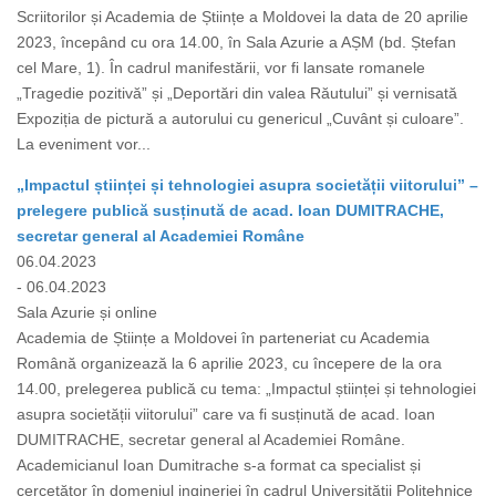
Scriitorilor și Academia de Științe a Moldovei la data de 20 aprilie
2023, începând cu ora 14.00, în Sala Azurie a AȘM (bd. Ștefan
cel Mare, 1). În cadrul manifestării, vor fi lansate romanele
„Tragedie pozitivă” și „Deportări din valea Răutului” și vernisată
Expoziția de pictură a autorului cu genericul „Cuvânt și culoare”.
La eveniment vor...
„Impactul științei și tehnologiei asupra societății viitorului” –
prelegere publică susținută de acad. Ioan DUMITRACHE,
secretar general al Academiei Române
06.04.2023
- 06.04.2023
Sala Azurie și online
Academia de Științe a Moldovei în parteneriat cu Academia
Română organizează la 6 aprilie 2023, cu începere de la ora
14.00, prelegerea publică cu tema: „Impactul științei și tehnologiei
asupra societății viitorului” care va fi susținută de acad. Ioan
DUMITRACHE, secretar general al Academiei Române.
Academicianul Ioan Dumitrache s-a format ca specialist și
cercetător în domeniul ingineriei în cadrul Universității Politehnice