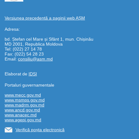
Versiunea precedentă a paginii web AȘM
Adresa:
bd. Ștefan cel Mare și Sfânt 1, mun. Chișinău
MD 2001, Republica Moldova
Tel: (022) 27 14 78
Fax: (022) 54 28 23
Email:
consiliu@asm.md
Elaborat de
IDSI
Portaluri guvernamentale
www.mecc.gov.md
www.msmps.gov.md
www.madrm.gov.md
www.ancd.gov.md
www.anacec.md
www.agepi.gov.md
Verifică poșta electronică