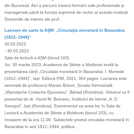
din București. Aici a parcurs traseul formării sale profesionale și
manageriale până la funcția supremă de rector al acestei instituții.
Domeniile de interes ale prof...
Lansare de carte la AȘM: „Circulația monetară în Basarabia
(1812–1944)”
30.03.2023
- 30.03.2023
Sala de lectură a AȘM (biroul 103)
Joi, 30 martie 2023, Academia de Științe a Moldovei invită la
prezentarea cărții „Circulația monetară în Basarabia. I. Monede
(1812–1944)”, Iași: Editura PIM, 2021, 364 pagini. Lucrarea este
semnată de profesorul Marian Bolum, Școala Gimnazială
„Manolache Costache Epureanu”, Bârlad (România). Volumul va fi
prezentat de dr. Viorel M. Butnariu, Institutul de Istorie „A. D.
Xenopol”, Iași (România). Evenimentul va avea loc în Sala de
Lectură a Academiei de Științe a Moldovei (biroul 103), cu
începere de la ora 11.00. Subiectele privind circulația monetară în
Basarabia în anii 1812–1944, politica...