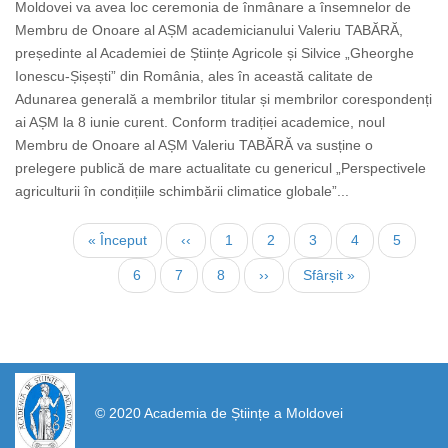
Moldovei va avea loc ceremonia de înmânare a însemnelor de
Membru de Onoare al AȘM academicianului Valeriu TABĂRĂ,
președinte al Academiei de Științe Agricole și Silvice „Gheorghe
Ionescu-Șișești” din România, ales în această calitate de
Adunarea generală a membrilor titular și membrilor corespondenți
ai AȘM la 8 iunie curent. Conform tradiției academice, noul
Membru de Onoare al AȘM Valeriu TABĂRĂ va susține o
prelegere publică de mare actualitate cu genericul „Perspectivele
agriculturii în condițiile schimbării climatice globale”...
Paginare
Prima
« Început
Pagina
‹‹
Page
1
Page
2
Page
3
Pagina
4
Page
5
pagină
anterioară
curentă
Page
6
Page
7
Page
8
Pagina
››
Ultima
Sfârșit »
următoare
pagină
https://propletenie.ru/
© 2020 Academia de Științe a Moldovei