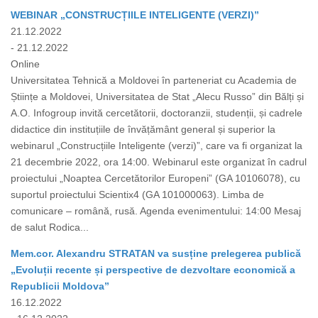
WEBINAR „CONSTRUCȚIILE INTELIGENTE (VERZI)”
21.12.2022
- 21.12.2022
Online
Universitatea Tehnică a Moldovei în parteneriat cu Academia de
Științe a Moldovei, Universitatea de Stat „Alecu Russo” din Bălți și
A.O. Infogroup invită cercetătorii, doctoranzii, studenții, și cadrele
didactice din instituțiile de învățământ general și superior la
webinarul „Construcțiile Inteligente (verzi)”, care va fi organizat la
21 decembrie 2022, ora 14:00. Webinarul este organizat în cadrul
proiectului „Noaptea Cercetătorilor Europeni” (GA 10106078), cu
suportul proiectului Scientix4 (GA 101000063). Limba de
comunicare – română, rusă. Agenda evenimentului: 14:00 Mesaj
de salut Rodica...
Mem.cor. Alexandru STRATAN va susține prelegerea publică
„Evoluții recente și perspective de dezvoltare economică a
Republicii Moldova”
16.12.2022