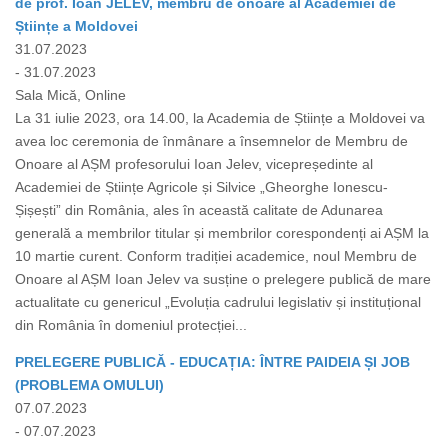
de prof. Ioan JELEV, membru de onoare al Academiei de
Științe a Moldovei
31.07.2023
- 31.07.2023
Sala Mică, Online
La 31 iulie 2023, ora 14.00, la Academia de Științe a Moldovei va
avea loc ceremonia de înmânare a însemnelor de Membru de
Onoare al AȘM profesorului Ioan Jelev, vicepreședinte al
Academiei de Științe Agricole și Silvice „Gheorghe Ionescu-
Șișești” din România, ales în această calitate de Adunarea
generală a membrilor titular și membrilor corespondenți ai AȘM la
10 martie curent. Conform tradiției academice, noul Membru de
Onoare al AȘM Ioan Jelev va susține o prelegere publică de mare
actualitate cu genericul „Evoluția cadrului legislativ și instituțional
din România în domeniul protecției...
PRELEGERE PUBLICĂ - EDUCAȚIA: ÎNTRE PAIDEIA ȘI JOB
(PROBLEMA OMULUI)
07.07.2023
- 07.07.2023