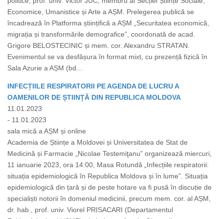
politice, prof. univ. Victor JUC, membru al Secției Științe Sociale,
Economice, Umanistice și Arte a AȘM. Prelegerea publică se
încadrează în Platforma științifică a AȘM „Securitatea economică,
migrația și transformările demografice”, coordonată de acad.
Grigore BELOSTECINIC și mem. cor. Alexandru STRATAN.
Evenimentul se va desfășura în format mixt, cu prezență fizică în
Sala Azurie a AȘM (bd...
INFECȚIILE RESPIRATORII PE AGENDA DE LUCRU A
OAMENILOR DE ȘTIINȚĂ DIN REPUBLICA MOLDOVA
11.01.2023
- 11.01.2023
sala mică a AȘM și online
Academia de Științe a Moldovei și Universitatea de Stat de
Medicină și Farmacie „Nicolae Testemiţanu” organizează miercuri,
11 ianuarie 2023, ora 14:00, Masa Rotundă „Infecțiile respiratorii:
situația epidemiologică în Republica Moldova și în lume”. Situația
epidemiologică din țară și de peste hotare va fi pusă în discuție de
specialiști notorii în domeniul medicinii, precum mem. cor. al AȘM,
dr. hab., prof. univ. Viorel PRISACARI (Departamentul