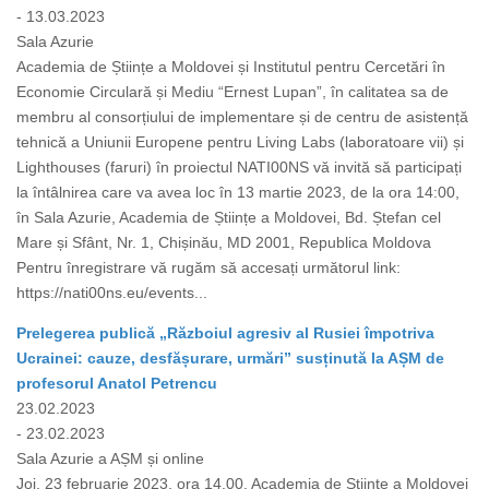
- 13.03.2023
Sala Azurie
Academia de Științe a Moldovei și Institutul pentru Cercetări în
Economie Circulară și Mediu “Ernest Lupan”, în calitatea sa de
membru al consorțiului de implementare și de centru de asistență
tehnică a Uniunii Europene pentru Living Labs (laboratoare vii) și
Lighthouses (faruri) în proiectul NATI00NS vă invită să participați
la întâlnirea care va avea loc în 13 martie 2023, de la ora 14:00,
în Sala Azurie, Academia de Științe a Moldovei, Bd. Ștefan cel
Mare și Sfânt, Nr. 1, Chișinău, MD 2001, Republica Moldova
Pentru înregistrare vă rugăm să accesați următorul link:
https://nati00ns.eu/events...
Prelegerea publică „Războiul agresiv al Rusiei împotriva
Ucrainei: cauze, desfășurare, urmări” susținută la AȘM de
profesorul Anatol Petrencu
23.02.2023
- 23.02.2023
Sala Azurie a AȘM și online
Joi, 23 februarie 2023, ora 14.00, Academia de Științe a Moldovei