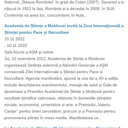
Național „Steaua României” în grad de Colan (2007). Savantul s-a
născut în 1912 la Iași, România și a decedat în 2008, în SUA.
Conferința va avea loc, concomitent, în Aula...
Academia de Științe a Moldovei invită la Ziua Internațională a
Științei pentru Pace și Dezvoltare
10.11.2022
- 10.11.2022
Sala Azurie a AȘM şi online
Joi, 10 noiembrie 2022, Academia de Științe a Moldovei
organizează Ședința solemnă a Adunării Generale a AŞM
consacrată Zilei Internaționale a Științei pentru Pace și
Dezvoltare. Agenda manifestării, ajunsă la cea de-a XII-a ediție,
include deschiderea evenimentului, mesaje de salut și Gala de
decernare a Premiilor Academiei de Științe a Moldovei pentru
rezultate științifice valoroase, obținute în domeniile științelor
sociale, economice, umanistice și arte, a Premiului „Valeriu
Canțer” pentru tineri cercetători, precum și a Premiului pentru
promovarea științei în mass-media. Manifestarea va...