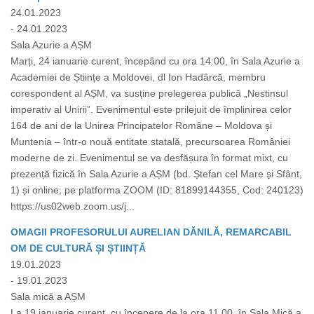
24.01.2023
- 24.01.2023
Sala Azurie a AȘM
Marți, 24 ianuarie curent, începând cu ora 14:00, în Sala Azurie a
Academiei de Științe a Moldovei, dl Ion Hadârcă, membru
corespondent al AȘM, va susține prelegerea publică „Nestinsul
imperativ al Unirii”. Evenimentul este prilejuit de împlinirea celor
164 de ani de la Unirea Principatelor Române – Moldova și
Muntenia – într-o nouă entitate statală, precursoarea României
moderne de zi. Evenimentul se va desfășura în format mixt, cu
prezență fizică în Sala Azurie a AȘM (bd. Ștefan cel Mare și Sfânt,
1) și online, pe platforma ZOOM (ID: 81899144355, Cod: 240123)
https://us02web.zoom.us/j...
OMAGII PROFESORULUI AURELIAN DĂNILĂ, REMARCABIL
OM DE CULTURĂ ȘI ȘTIINȚĂ
19.01.2023
- 19.01.2023
Sala mică a AȘM
La 19 ianuarie curent, cu începere de la ora 11.00, în Sala Mică a