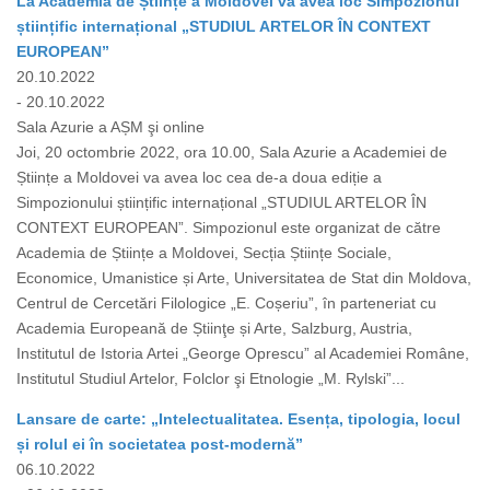
La Academia de Științe a Moldovei va avea loc Simpozionul
științific internațional „STUDIUL ARTELOR ÎN CONTEXT
EUROPEAN”
20.10.2022
- 20.10.2022
Sala Azurie a AȘM şi online
Joi, 20 octombrie 2022, ora 10.00, Sala Azurie a Academiei de
Științe a Moldovei va avea loc cea de-a doua ediție a
Simpozionului științific internațional „STUDIUL ARTELOR ÎN
CONTEXT EUROPEAN”. Simpozionul este organizat de către
Academia de Științe a Moldovei, Secția Științe Sociale,
Economice, Umanistice și Arte, Universitatea de Stat din Moldova,
Centrul de Cercetări Filologice „E. Coșeriu”, în parteneriat cu
Academia Europeană de Știinţe și Arte, Salzburg, Austria,
Institutul de Istoria Artei „George Oprescu” al Academiei Române,
Institutul Studiul Artelor, Folclor şi Etnologie „M. Rylski”...
Lansare de carte: „Intelectualitatea. Esența, tipologia, locul
și rolul ei în societatea post-modernă”
06.10.2022