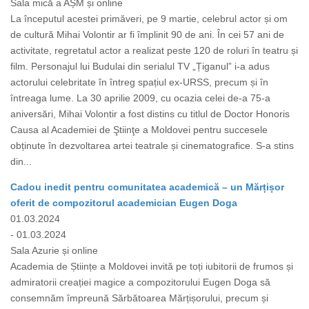
Sala mică a AȘM și online
La începutul acestei primăveri, pe 9 martie, celebrul actor și om
de cultură Mihai Volontir ar fi împlinit 90 de ani. În cei 57 ani de
activitate, regretatul actor a realizat peste 120 de roluri în teatru și
film. Personajul lui Budulai din serialul TV „Țiganul” i-a adus
actorului celebritate în întreg spațiul ex-URSS, precum și în
întreaga lume. La 30 aprilie 2009, cu ocazia celei de-a 75-a
aniversări, Mihai Volontir a fost distins cu titlul de Doctor Honoris
Causa al Academiei de Ştiinţe a Moldovei pentru succesele
obținute în dezvoltarea artei teatrale și cinematografice. S-a stins
din...
Cadou inedit pentru comunitatea academică – un Mărțișor
oferit de compozitorul academician Eugen Doga
01.03.2024
- 01.03.2024
Sala Azurie și online
Academia de Științe a Moldovei invită pe toți iubitorii de frumos și
admiratorii creației magice a compozitorului Eugen Doga să
consemnăm împreună Sărbătoarea Mărțișorului, precum și