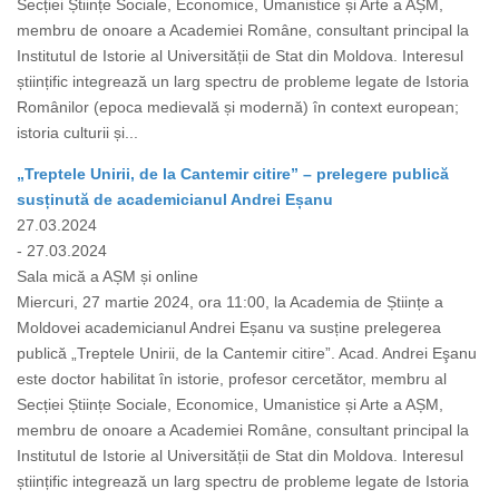
Secției Științe Sociale, Economice, Umanistice și Arte a AȘM,
membru de onoare a Academiei Române, consultant principal la
Institutul de Istorie al Universității de Stat din Moldova. Interesul
științific integrează un larg spectru de probleme legate de Istoria
Românilor (epoca medievală și modernă) în context european;
istoria culturii și...
„Treptele Unirii, de la Cantemir citire” – prelegere publică
susținută de academicianul Andrei Eșanu
27.03.2024
- 27.03.2024
Sala mică a AȘM și online
Miercuri, 27 martie 2024, ora 11:00, la Academia de Științe a
Moldovei academicianul Andrei Eșanu va susține prelegerea
publică „Treptele Unirii, de la Cantemir citire”. Acad. Andrei Eşanu
este doctor habilitat în istorie, profesor cercetător, membru al
Secției Științe Sociale, Economice, Umanistice și Arte a AȘM,
membru de onoare a Academiei Române, consultant principal la
Institutul de Istorie al Universității de Stat din Moldova. Interesul
științific integrează un larg spectru de probleme legate de Istoria