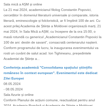
Sala mică a AȘM și online
La 21 mai 2024, academicianul filolog Constantin Popovici,
cercetător în domeniul literaturii universale și comparate, istoria
literară, eminescologie și folcloristică, ar fi împlinit 100 de ani. Cu
acest prilej Academia de Științe a Moldovei organizează marți, 21
mai 2024, în Sala Mică a AȘM, cu începere de la ora 15:00, o
masă rotundă cu genericul „Academicianul Constantin Popovici la
100 de ani: destin de savant“, consacrată centenarului nașterii.
Conform programului de lucru, la inaugurarea evenimentului va
rosti un cuvânt de salut acad. Ion Tighineanu, președintele
Academiei de Științe a...
Conferința academică "Consolidarea spațiului științific
românesc în context european". Evenimentul este dedicat
Zilei Europei
08.05.2024
- 08.05.2024
Sala Azurie și online
Conform Planului de acțiuni comune, reactualizat pentru anul
2024, Academia Română și Academia de Științe a Moldovei