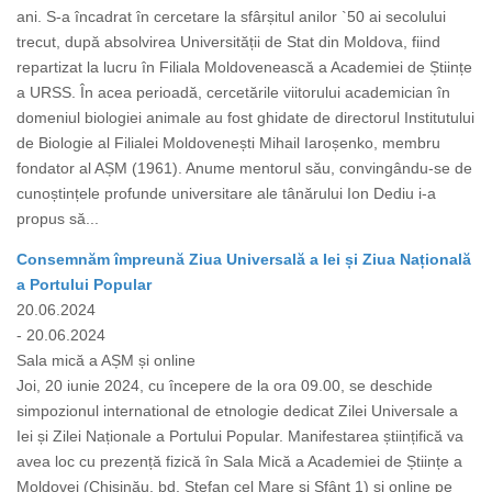
ani. S-a încadrat în cercetare la sfârșitul anilor `50 ai secolului
trecut, după absolvirea Universității de Stat din Moldova, fiind
repartizat la lucru în Filiala Moldovenească a Academiei de Științe
a URSS. În acea perioadă, cercetările viitorului academician în
domeniul biologiei animale au fost ghidate de directorul Institutului
de Biologie al Filialei Moldovenești Mihail Iaroșenko, membru
fondator al AȘM (1961). Anume mentorul său, convingându-se de
cunoștințele profunde universitare ale tânărului Ion Dediu i-a
propus să...
Consemnăm împreună Ziua Universală a Iei și Ziua Națională
a Portului Popular
20.06.2024
- 20.06.2024
Sala mică a AȘM și online
Joi, 20 iunie 2024, cu începere de la ora 09.00, se deschide
simpozionul international de etnologie dedicat Zilei Universale a
Iei și Zilei Naționale a Portului Popular. Manifestarea științifică va
avea loc cu prezență fizică în Sala Mică a Academiei de Științe a
Moldovei (Chișinău, bd. Ștefan cel Mare și Sfânt 1) și online pe