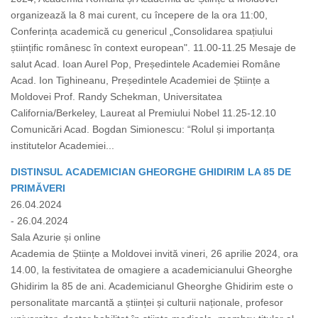
organizează la 8 mai curent, cu începere de la ora 11:00,
Conferința academică cu genericul „Consolidarea spațiului
științific românesc în context european". 11.00-11.25 Mesaje de
salut Acad. Ioan Aurel Pop, Președintele Academiei Române
Acad. Ion Tighineanu, Președintele Academiei de Științe a
Moldovei Prof. Randy Schekman, Universitatea
California/Berkeley, Laureat al Premiului Nobel 11.25-12.10
Comunicări Acad. Bogdan Simionescu: “Rolul și importanța
institutelor Academiei...
DISTINSUL ACADEMICIAN GHEORGHE GHIDIRIM LA 85 DE
PRIMĂVERI
26.04.2024
- 26.04.2024
Sala Azurie și online
Academia de Științe a Moldovei invită vineri, 26 aprilie 2024, ora
14.00, la festivitatea de omagiere a academicianului Gheorghe
Ghidirim la 85 de ani. Academicianul Gheorghe Ghidirim este o
personalitate marcantă a științei și culturii naționale, profesor