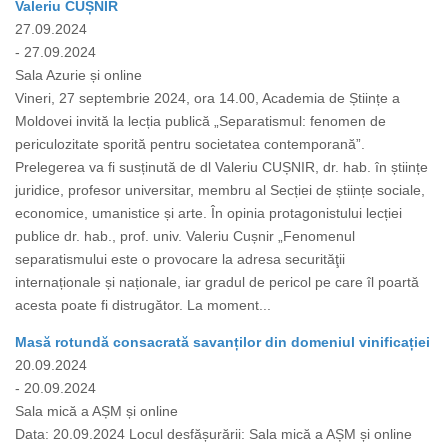
Valeriu CUȘNIR
27.09.2024
- 27.09.2024
Sala Azurie și online
Vineri, 27 septembrie 2024, ora 14.00, Academia de Științe a
Moldovei invită la lecția publică „Separatismul: fenomen de
periculozitate sporită pentru societatea contemporană”.
Prelegerea va fi susținută de dl Valeriu CUȘNIR, dr. hab. în științe
juridice, profesor universitar, membru al Secției de științe sociale,
economice, umanistice și arte. În opinia protagonistului lecției
publice dr. hab., prof. univ. Valeriu Cușnir „Fenomenul
separatismului este o provocare la adresa securităţii
internaționale și naționale, iar gradul de pericol pe care îl poartă
acesta poate fi distrugător. La moment...
Masă rotundă consacrată savanților din domeniul vinificației
20.09.2024
- 20.09.2024
Sala mică a AȘM și online
Data: 20.09.2024 Locul desfășurării: Sala mică a AȘM și online