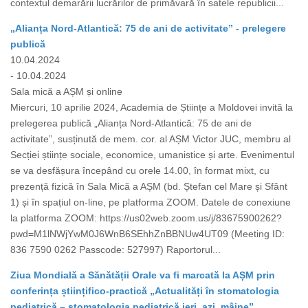
contextul demarării lucrărilor de primăvară în satele republicii...
„Alianța Nord-Atlantică: 75 de ani de activitate” - prelegere
publică
10.04.2024
- 10.04.2024
Sala mică a AȘM și online
Miercuri, 10 aprilie 2024, Academia de Științe a Moldovei invită la
prelegerea publică „Alianța Nord-Atlantică: 75 de ani de
activitate”, susținută de mem. cor. al AȘM Victor JUC, membru al
Secției științe sociale, economice, umanistice și arte. Evenimentul
se va desfășura începând cu orele 14.00, în format mixt, cu
prezență fizică în Sala Mică a AȘM (bd. Ștefan cel Mare și Sfânt
1) și în spațiul on-line, pe platforma ZOOM. Datele de conexiune
la platforma ZOOM: https://us02web.zoom.us/j/83675900262?
pwd=M1lNWjYwM0J6WnB6SEhhZnBBNUw4UT09 (Meeting ID:
836 7590 0262 Passcode: 527997) Raportorul...
Ziua Mondială a Sănătății Orale va fi marcată la AȘM prin
conferința științifico-practică „Actualități în stomatologia
pediatrică – stomatologia pediatrică ieri, azi, mâine”