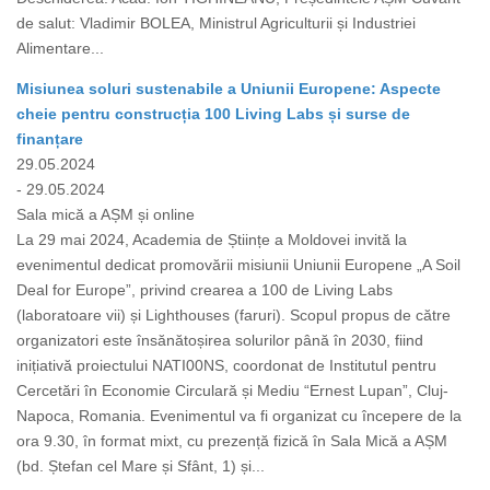
de salut: Vladimir BOLEA, Ministrul Agriculturii și Industriei
Alimentare...
Misiunea soluri sustenabile a Uniunii Europene: Aspecte
cheie pentru construcția 100 Living Labs și surse de
finanțare
29.05.2024
- 29.05.2024
Sala mică a AȘM și online
La 29 mai 2024, Academia de Științe a Moldovei invită la
evenimentul dedicat promovării misiunii Uniunii Europene „A Soil
Deal for Europe”, privind crearea a 100 de Living Labs
(laboratoare vii) și Lighthouses (faruri). Scopul propus de către
organizatori este însănătoșirea solurilor până în 2030, fiind
inițiativă proiectului NATI00NS, coordonat de Institutul pentru
Cercetări în Economie Circulară și Mediu “Ernest Lupan”, Cluj-
Napoca, Romania. Evenimentul va fi organizat cu începere de la
ora 9.30, în format mixt, cu prezență fizică în Sala Mică a AȘM
(bd. Ștefan cel Mare și Sfânt, 1) și...