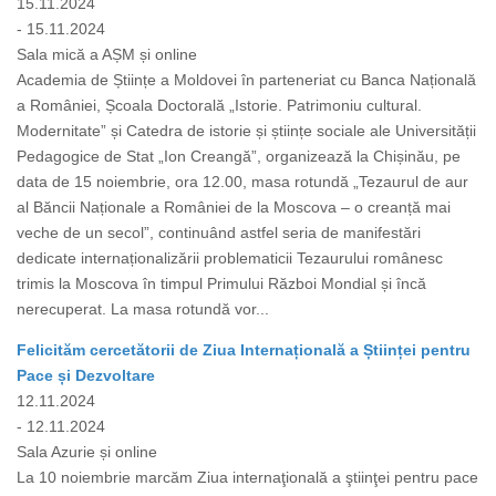
15.11.2024
- 15.11.2024
Sala mică a AȘM și online
Academia de Științe a Moldovei în parteneriat cu Banca Națională
a României, Școala Doctorală „Istorie. Patrimoniu cultural.
Modernitate” și Catedra de istorie și științe sociale ale Universității
Pedagogice de Stat „Ion Creangă”, organizează la Chișinău, pe
data de 15 noiembrie, ora 12.00, masa rotundă „Tezaurul de aur
al Băncii Naționale a României de la Moscova – o creanță mai
veche de un secol”, continuând astfel seria de manifestări
dedicate internaționalizării problematicii Tezaurului românesc
trimis la Moscova în timpul Primului Război Mondial și încă
nerecuperat. La masa rotundă vor...
Felicităm cercetătorii de Ziua Internațională a Științei pentru
Pace și Dezvoltare
12.11.2024
- 12.11.2024
Sala Azurie și online
La 10 noiembrie marcăm Ziua internaţională a ştiinţei pentru pace