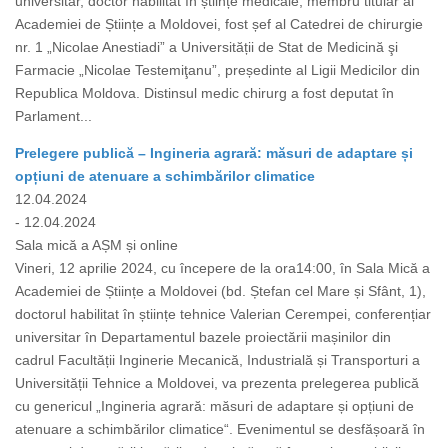
universitar, doctor habilitat în științe medicale, membru titular al
Academiei de Științe a Moldovei, fost șef al Catedrei de chirurgie
nr. 1 „Nicolae Anestiadi” a Universității de Stat de Medicină şi
Farmacie „Nicolae Testemiţanu”, președinte al Ligii Medicilor din
Republica Moldova. Distinsul medic chirurg a fost deputat în
Parlament...
Prelegere publică – Ingineria agrară: măsuri de adaptare și
opțiuni de atenuare a schimbărilor climatice
12.04.2024
- 12.04.2024
Sala mică a AȘM și online
Vineri, 12 aprilie 2024, cu începere de la ora14:00, în Sala Mică a
Academiei de Științe a Moldovei (bd. Ștefan cel Mare și Sfânt, 1),
doctorul habilitat în științe tehnice Valerian Cerempei, conferențiar
universitar în Departamentul bazele proiectării mașinilor din
cadrul Facultății Inginerie Mecanică, Industrială și Transporturi a
Universității Tehnice a Moldovei, va prezenta prelegerea publică
cu genericul „Ingineria agrară: măsuri de adaptare și opțiuni de
atenuare a schimbărilor climatice“. Evenimentul se desfășoară în