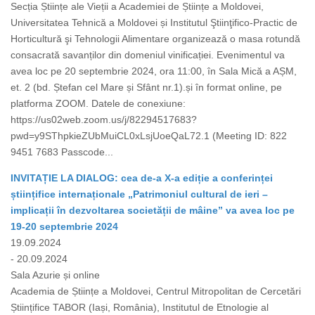
Secția Științe ale Vieții a Academiei de Științe a Moldovei,
Universitatea Tehnică a Moldovei și Institutul Ştiinţifico-Practic de
Horticultură şi Tehnologii Alimentare organizează o masa rotundă
consacrată savanților din domeniul vinificației. Evenimentul va
avea loc pe 20 septembrie 2024, ora 11:00, în Sala Mică a AȘM,
et. 2 (bd. Ștefan cel Mare și Sfânt nr.1).și în format online, pe
platforma ZOOM. Datele de conexiune:
https://us02web.zoom.us/j/82294517683?
pwd=y9SThpkieZUbMuiCL0xLsjUoeQaL72.1 (Meeting ID: 822
9451 7683 Passcode...
INVITAȚIE LA DIALOG: cea de-a X-a ediție a conferinței
științifice internaționale „Patrimoniul cultural de ieri –
implicații în dezvoltarea societății de mâine” va avea loc pe
19-20 septembrie 2024
19.09.2024
- 20.09.2024
Sala Azurie și online
Academia de Științe a Moldovei, Centrul Mitropolitan de Cercetări
Științifice TABOR (Iași, România), Institutul de Etnologie al