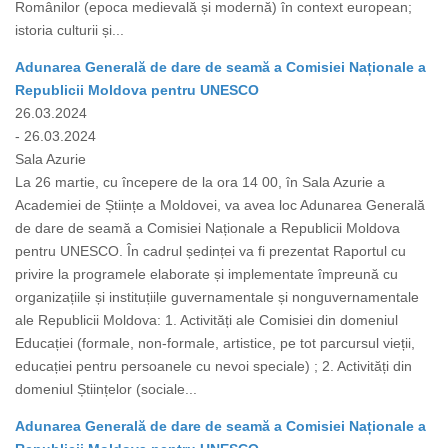
Românilor (epoca medievală și modernă) în context european;
istoria culturii și...
Adunarea Generală de dare de seamă a Comisiei Naționale a
Republicii Moldova pentru UNESCO
26.03.2024
- 26.03.2024
Sala Azurie
La 26 martie, cu începere de la ora 14 00, în Sala Azurie a
Academiei de Științe a Moldovei, va avea loc Adunarea Generală
de dare de seamă a Comisiei Naționale a Republicii Moldova
pentru UNESCO. În cadrul ședinței va fi prezentat Raportul cu
privire la programele elaborate și implementate împreună cu
organizațiile și instituțiile guvernamentale și nonguvernamentale
ale Republicii Moldova: 1. Activități ale Comisiei din domeniul
Educației (formale, non-formale, artistice, pe tot parcursul vieții,
educației pentru persoanele cu nevoi speciale) ; 2. Activități din
domeniul Științelor (sociale...
Adunarea Generală de dare de seamă a Comisiei Naționale a