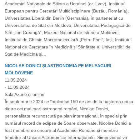
Academiei Naționale de Științe a Ucrainei (or. Lvov), Institutul
European pentru Cercetări Multidisciplinare (Buzău, România),
Universitatea Liberă din Berlin (Germania), în parteneriat cu
Universitatea de Stat din Moldova, Universitatea Pedagogică de
Stat „Ion Creangă”, Muzeul Național de Istorie a Moldovei,
Institutul de Chimie Macromoleculară „Petru Poni”, Iași; Institutul
Național de Cercetare în Medicină și Sănătate al Universității de
Stat de Medicină și...
NICOLAE DONICI ŞI ASTRONOMIA PE MELEAGURI
MOLDOVENE
11.09.2024
- 11.09.2024
Sala Azurie și online
În septembrie 2024 se împlinesc 150 de ani de la nașterea unuia
dintre cei mai mari astronomi români, Nicolae Donici,
personalitate recunoscută pe plan internațional, în special prin
numărul record de eclipse de Soare observate. Nicolae Donici a
fost membru de onoare al Academiei Române și membru
fondator al Uniunii Astronomice Internaționale. Simpozionul va