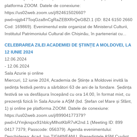
platforma ZOOM. Datele de conexiune:
https://us02web.zoom.us/j/82461502660?
pwd=sjgb47ToqGza8nCgRaZEBXRrQeGBZl.1 (ID: 824 6150 2660
Cod: 169869). Evenimentul este organizat de Ministerul Culturii,
Institutul Patrimoniului Cultural din Chișinău, în parteneriat cu...
CELEBRAREA ZILEI ACADEMIEI DE ȘTIINȚE A MOLDOVEI, LA
12 IUNIE 2024
12.06.2024
- 12.06.2024
Sala Azurie și online
Miercuri, 12 iunie 2024, Academia de Științe a Moldovei invită la
ședința festivă pentru a sărbători 63 de ani de la fondare. Ședința
festivă se va desfășura începând cu ora 14.00, în format mixt, cu
prezență fizică în Sala Azurie a AȘM (bd. Ștefan cel Mare și Sfânt,
1) și online pe platforma ZOOM. Datele de conexiune:
https://us02web.zoom.us/j/89904177379?
pwd=UYmjknqxx91hblcyMlhotKbR7vK2nd.1 (Meeting ID: 899
0417 7379; Passcode: 056379). Agenda evenimentului:
Deschiderea: Acad. Ion TIGHINEANU, Președintele AȘM Cuvânt