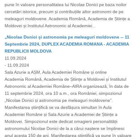
pune în valoare personalitatea lui Nicolae Donici pe baza noilor
cercetări istorice, precum și contribuțiile altor astronomi de pe
meleaguri moldovene. Academia Română, Academia de Științe a
Moldovei și Institutul Astronomic al Academiei...
„Nicolae Donici și astronomia pe meleaguri moldovene -- 11
Septembrie 2024, DUPLEX ACADEMIA ROMANA - ACADEMIA
REPUBLICII MOLDOVA
11.09.2024
- 11.09.2024
Sala Azurie a AȘM, Aula Academiei Române și online
Academia Română, Academia de Științe a Moldovei și Institutul
Astronomic al Academiei Române–AIRA organizează, în data de
11 septembrie 2024, ora 10 a.m., ora României, simpozionul
„Nicolae Donici și astronomia pe meleaguri moldovene”.
Manifestarea științifică se va desfășura simultan în Aula
Academiei Române și Sala Azurie a Academiei de Științe a
Moldovei. Simpozionul este dedicat omagierii personalității
astronomului Nicolae Donici de la a cărui naștere se împlinesc
anul acesta 150 de ani. Manifestarea științifică va pune în valoare