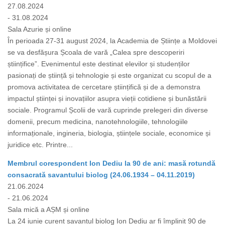
27.08.2024
- 31.08.2024
Sala Azurie și online
În perioada 27-31 august 2024, la Academia de Științe a Moldovei
se va desfășura Școala de vară „Calea spre descoperiri
științifice”. Evenimentul este destinat elevilor și studenților
pasionați de știință și tehnologie și este organizat cu scopul de a
promova activitatea de cercetare științifică și de a demonstra
impactul științei și inovațiilor asupra vieții cotidiene și bunăstării
sociale. Programul Școlii de vară cuprinde prelegeri din diverse
domenii, precum medicina, nanotehnologiile, tehnologiile
informaționale, ingineria, biologia, științele sociale, economice și
juridice etc. Printre...
Membrul corespondent Ion Dediu la 90 de ani: masă rotundă
consacrată savantului biolog (24.06.1934 – 04.11.2019)
21.06.2024
- 21.06.2024
Sala mică a AȘM și online
La 24 iunie curent savantul biolog Ion Dediu ar fi împlinit 90 de