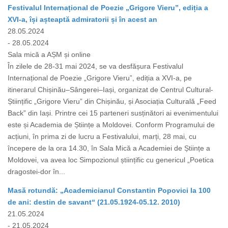
Festivalul Internațional de Poezie „Grigore Vieru”, ediția a
XVI-a, își așteaptă admiratorii și în acest an
28.05.2024
- 28.05.2024
Sala mică a AȘM și online
În zilele de 28-31 mai 2024, se va desfășura Festivalul
Internațional de Poezie „Grigore Vieru”, ediția a XVI-a, pe
itinerarul Chișinău–Sângerei–Iași, organizat de Centrul Cultural-
Științific „Grigore Vieru” din Chișinău, și Asociația Culturală „Feed
Back” din Iași. Printre cei 15 parteneri susținători ai evenimentului
este și Academia de Științe a Moldovei. Conform Programului de
acțiuni, în prima zi de lucru a Festivalului, marți, 28 mai, cu
începere de la ora 14.30, în Sala Mică a Academiei de Științe a
Moldovei, va avea loc Simpozionul științific cu genericul „Poetica
dragostei-dor în...
Masă rotundă: „Academicianul Constantin Popovici la 100
de ani: destin de savant“ (21.05.1924-05.12. 2010)
21.05.2024
- 21.05.2024