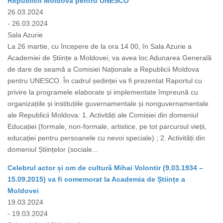
Republicii Moldova pentru UNESCO
26.03.2024
- 26.03.2024
Sala Azurie
La 26 martie, cu începere de la ora 14 00, în Sala Azurie a
Academiei de Științe a Moldovei, va avea loc Adunarea Generală
de dare de seamă a Comisiei Naționale a Republicii Moldova
pentru UNESCO. În cadrul ședinței va fi prezentat Raportul cu
privire la programele elaborate și implementate împreună cu
organizațiile și instituțiile guvernamentale și nonguvernamentale
ale Republicii Moldova: 1. Activități ale Comisiei din domeniul
Educației (formale, non-formale, artistice, pe tot parcursul vieții,
educației pentru persoanele cu nevoi speciale) ; 2. Activități din
domeniul Științelor (sociale...
Celebrul actor și om de cultură Mihai Volontir (9.03.1934 –
15.09.2015) va fi comemorat la Academia de Științe a
Moldovei
19.03.2024
- 19.03.2024