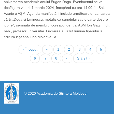
aniversarea academicianului Eugen Doga. Evenimentul se va
desfășura vineri, 1 martie 2024, începând cu ora 14.00, în Sala
Azurie a AȘM. Agenda manifestării include următoarele: Lansarea
cărții „Doga și Eminescu: metafizica sunetului sau o carte despre
iubire”, semnată de membrul corespondent al AȘM Ion Gagim, dr.
hab., profesor universitar. Lucrarea a văzut lumina tiparului la
editura ieșeană Tipo Moldova, la...
Pagination
First
« Început
Previous
‹‹
Page
1
Current
2
Page
3
Page
4
Page
5
page
page
page
Page
6
Page
7
Page
8
Next
››
Last
Sfârșit »
page
page
https://propletenie.ru/
© 2020 Academia de Științe a Moldovei