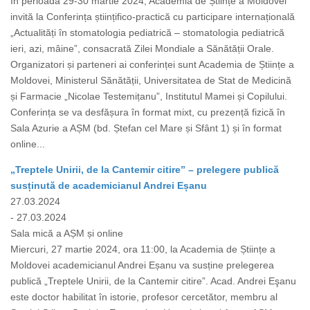
În perioada 29-30 martie 2024, Academia de Științe a Moldovei
invită la Conferința științifico-practică cu participare internațională
„Actualități în stomatologia pediatrică – stomatologia pediatrică
ieri, azi, mâine”, consacrată Zilei Mondiale a Sănătății Orale.
Organizatori și parteneri ai conferinței sunt Academia de Științe a
Moldovei, Ministerul Sănătății, Universitatea de Stat de Medicină
și Farmacie „Nicolae Testemițanu”, Institutul Mamei și Copilului.
Conferința se va desfășura în format mixt, cu prezență fizică în
Sala Azurie a AȘM (bd. Ștefan cel Mare și Sfânt 1) și în format
online...
„Treptele Unirii, de la Cantemir citire” – prelegere publică
susținută de academicianul Andrei Eșanu
27.03.2024
- 27.03.2024
Sala mică a AȘM și online
Miercuri, 27 martie 2024, ora 11:00, la Academia de Științe a
Moldovei academicianul Andrei Eșanu va susține prelegerea
publică „Treptele Unirii, de la Cantemir citire”. Acad. Andrei Eşanu
este doctor habilitat în istorie, profesor cercetător, membru al