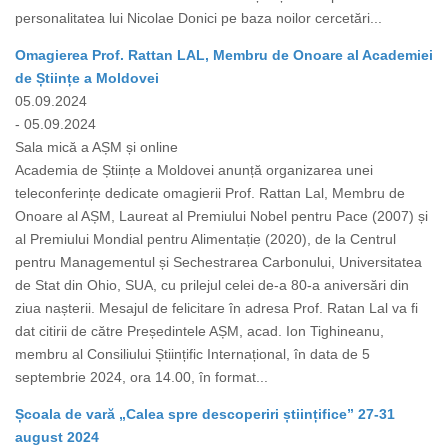
personalitatea lui Nicolae Donici pe baza noilor cercetări...
Omagierea Prof. Rattan LAL, Membru de Onoare al Academiei
de Științe a Moldovei
05.09.2024
- 05.09.2024
Sala mică a AȘM și online
Academia de Științe a Moldovei anunță organizarea unei
teleconferințe dedicate omagierii Prof. Rattan Lal, Membru de
Onoare al AȘM, Laureat al Premiului Nobel pentru Pace (2007) și
al Premiului Mondial pentru Alimentație (2020), de la Centrul
pentru Managementul și Sechestrarea Carbonului, Universitatea
de Stat din Ohio, SUA, cu prilejul celei de-a 80-a aniversări din
ziua nașterii. Mesajul de felicitare în adresa Prof. Ratan Lal va fi
dat citirii de către Președintele AȘM, acad. Ion Tighineanu,
membru al Consiliului Științific Internațional, în data de 5
septembrie 2024, ora 14.00, în format...
Școala de vară „Calea spre descoperiri științifice” 27-31
august 2024