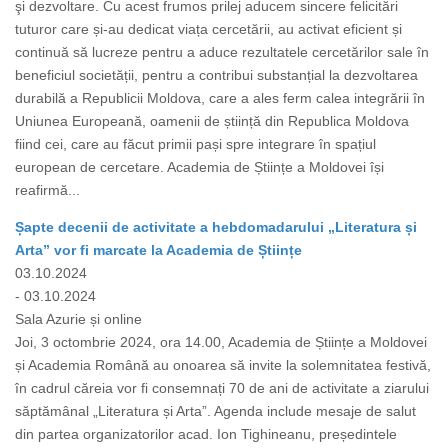
şi dezvoltare. Cu acest frumos prilej aducem sincere felicitări
tuturor care și-au dedicat viața cercetării, au activat eficient și
continuă să lucreze pentru a aduce rezultatele cercetărilor sale în
beneficiul societății, pentru a contribui substanțial la dezvoltarea
durabilă a Republicii Moldova, care a ales ferm calea integrării în
Uniunea Europeană, oamenii de știință din Republica Moldova
fiind cei, care au făcut primii pași spre integrare în spațiul
european de cercetare. Academia de Științe a Moldovei își
reafirmă...
Șapte decenii de activitate a hebdomadarului „Literatura și
Arta” vor fi marcate la Academia de Științe
03.10.2024
- 03.10.2024
Sala Azurie și online
Joi, 3 octombrie 2024, ora 14.00, Academia de Științe a Moldovei
și Academia Română au onoarea să invite la solemnitatea festivă,
în cadrul căreia vor fi consemnați 70 de ani de activitate a ziarului
săptămânal „Literatura și Arta”. Agenda include mesaje de salut
din partea organizatorilor acad. Ion Tighineanu, președintele