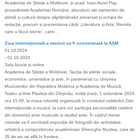
Academiei de Științe a Moldovei, și acad. Ioan-Aurel Pop,
președintele Academiei Române, alocuțiuni ale oamenilor de
știință și cultură despre săptămânalul aniversat și echipa de
redacție, precum și prezentarea cărții „Literatura și Arta. Revista
care a făcut istorie”, care...
Ziua internațională a muzicii va fi consemnată la AȘM
01.10.2024
- 01.10.2024
Sala Azurie și online
Academia de Științe a Moldovei, Secția de științe sociale,
economice, umanistice și arte, în parteneriat cu Uniunea
Muzicienilor din Republica Moldova și Academia de Muzică,
Teatru și Arte Plastice din Chișinău, invită marți, 1 octombrie 2024,
ora 15.00, la masa rotundă organizată în contextul celebrării Zilei
internaționale a muzicii, la care vor participa personalități celebre
din domeniul artei muzicale și studiul artei. În cadrul mesei
rotunde va fi vernisată expoziția de fotografii din activitatea
artistică a compozitorului academician Gheorghe Mustea, care de
35 de ani se află în fruntea...