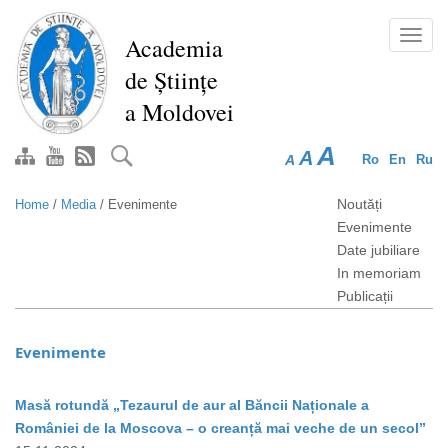
Skip
to
Toggl
Academia
main
navig
de Științe
content
a Moldovei
A
A
A
Ro
En
Ru
Noutăți
Home
/
Media
/
Evenimente
Evenimente
Date jubiliare
In memoriam
Publicații
Evenimente
Masă rotundă „Tezaurul de aur al Băncii Naționale a
României de la Moscova – o creanță mai veche de un secol”