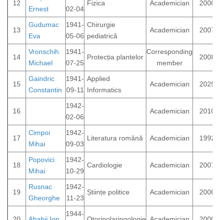
12
Fizica
Academician
2000
Ernest
02-04
Gudumac
1941-
Chirurgie
13
Academician
2007
Eva
05-06
pediatrică
Vronschih
1941-
Corresponding
14
Protecția plantelor
2008
Michael
07-25
member
Gaindric
1941-
Applied
15
Academician
2025
Constantin
09-11
Informatics
1942-
16
Academician
2010
02-06
Cimpoi
1942-
17
Literatura română
Academician
1992
Mihai
09-03
Popovici
1942-
18
Cardiologie
Academician
2007
Mihai
10-29
Rusnac
1942-
19
Științe politice
Academician
2000
Gheorghe
11-23
1944-
20
Ababii Ion
Otorinolaringologie
Academician
2000