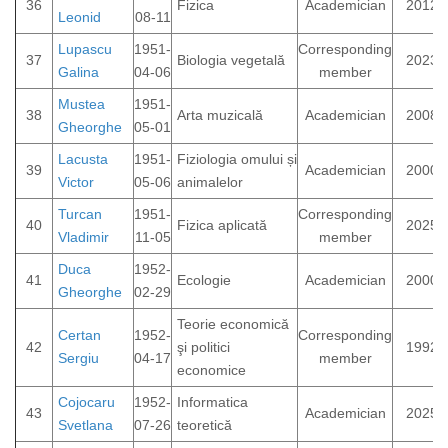
36
Fizica
Academician
2012
Leonid
08-11
Lupascu
1951-
Corresponding
37
Biologia vegetală
2023
Galina
04-06
member
Mustea
1951-
38
Arta muzicală
Academician
2008
Gheorghe
05-01
Lacusta
1951-
Fiziologia omului și
39
Academician
2000
Victor
05-06
animalelor
Turcan
1951-
Corresponding
40
Fizica aplicată
2025
Vladimir
11-05
member
Duca
1952-
41
Ecologie
Academician
2000
Gheorghe
02-29
Teorie economică
Certan
1952-
Corresponding
42
şi politici
1992
Sergiu
04-17
member
economice
Cojocaru
1952-
Informatica
43
Academician
2025
Svetlana
07-26
teoretică