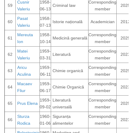
Cusnir
1958-
Corresponding
59
Criminal law
2025
Valeriu
06-13
member
Pasat
1958-
60
Istorie națională
Academician
2012
Valeriu
07-13
Mereuta
1958-
Corresponding
61
Medicină generală
2025
Ion
10-14
member
Matei
1959-
Corresponding
62
Literatură
2023
Valeriu
03-31
member
Aricu
1959-
Corresponding
63
Chimie organică
2025
Aculina
06-11
member
Macaev
1959-
Corresponding
64
Chimie Organică
2023
Fliur
06-17
member
1959-
Literatură
Corresponding
65
Prus Elena
2025
09-02
universală
member
Sturza
1960-
Siguranța
Corresponding
66
2023
Rodica
01-06
alimentelor
member
Belostecinic
1960-
Marketing and