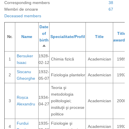
Corresponding members
38
Membri de onoare
67
Deceased members
Date
of
Title
Nr.
Name
Specialitate/Profil
Title
birth
awarde
Sort
descending
Bersuker
1928-
1
Chimia fizică
Academician
1989
Isaac
02-12
Siscanu
1932-
2
Fiziologia plantelor
Academician
1992
Gheorghe
05-07
Teoria şi
metodologia
Roșca
1934-
3
politologiei;
Academician
2000
Alexandru
04-27
instituţii şi procese
politice
Furdui
1935-
Fiziologie şi
4
Academician
1992