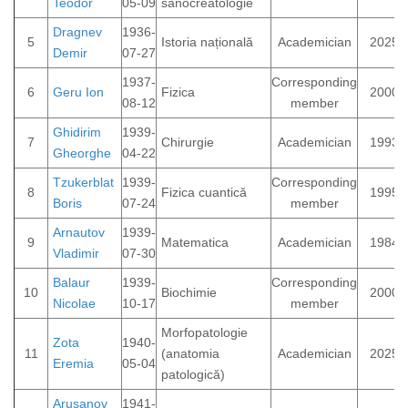
Teodor
05-09
sanocreatologie
Dragnev
1936-
5
Istoria națională
Academician
2025
Demir
07-27
1937-
Corresponding
6
Geru Ion
Fizica
2000
08-12
member
Ghidirim
1939-
7
Chirurgie
Academician
1993
Gheorghe
04-22
Tzukerblat
1939-
Corresponding
8
Fizica cuantică
1995
Boris
07-24
member
Arnautov
1939-
9
Matematica
Academician
1984
Vladimir
07-30
Balaur
1939-
Corresponding
10
Biochimie
2000
Nicolae
10-17
member
Morfopatologie
Zota
1940-
11
(anatomia
Academician
2025
Eremia
05-04
patologică)
Arușanov
1941-