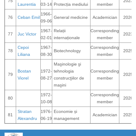
75
2023
Laurentia
03-14
Protecția mediului
member
1966-
76
Ceban Emil
General medicine
Academician
2026
09-06
1967-
Relații
Corresponding
77
Juc Victor
2023
02-01
internaționale
member
Cepoi
1967-
Corresponding
78
Biotechnology
2025
Liliana
08-30
member
Maşinologie şi
Bostan
1972-
tehnologia
Corresponding
79
2025
Viorel
08-27
construcţiilor de
member
maşini
1972-
Corresponding
80
2026
10-08
member
Stratan
1976-
Economie și
81
Academician
2025
Alexandru
06-19
management
https://propletenie.ru/