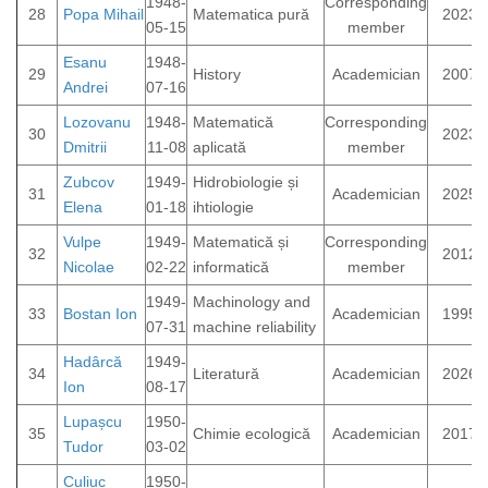
1948-
Corresponding
28
Popa Mihail
Matematica pură
2023
05-15
member
Esanu
1948-
29
History
Academician
2007
Andrei
07-16
Lozovanu
1948-
Matematică
Corresponding
30
2023
Dmitrii
11-08
aplicată
member
Zubcov
1949-
Hidrobiologie și
31
Academician
2025
Elena
01-18
ihtiologie
Vulpe
1949-
Matematică și
Corresponding
32
2012
Nicolae
02-22
informatică
member
1949-
Machinology and
33
Bostan Ion
Academician
1995
07-31
machine reliability
Hadârcă
1949-
34
Literatură
Academician
2026
Ion
08-17
Lupașcu
1950-
35
Chimie ecologică
Academician
2017
Tudor
03-02
Culiuc
1950-