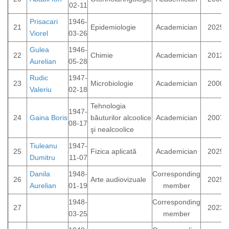
02-11
Prisacari
1946-
21
Epidemiologie
Academician
2025
Viorel
03-26
Gulea
1946-
22
Chimie
Academician
2012
Aurelian
05-28
Rudic
1947-
23
Microbiologie
Academician
2000
Valeriu
02-18
Tehnologia
1947-
24
Gaina Boris
băuturilor alcoolice
Academician
2007
08-17
şi nealcoolice
Tiuleanu
1947-
25
Fizica aplicată
Academician
2025
Dumitru
11-07
Danila
1948-
Corresponding
26
Arte audiovizuale
2025
Aurelian
01-19
member
1948-
Corresponding
27
2023
03-25
member