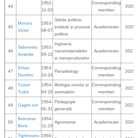
1952-
Corresponding
44
2026
11-02
member
Științe politice;
Moraru
1953-
45
instituții și procese
Academician
2025
Victor
08-07
politice
Ingineria
Sidorenko
1953-
46
nanomaterialelor
Academician
2017
Anatolie
09-15
și nanoproduselor
Erhan
1953-
Corresponding
47
Parasitology
2025
Dumitru
10-24
member
Cozari
1954-
Biologia omului și
Corresponding
48
2023
Tudor
04-25
animalelor
member
1954-
Pedagogie
Corresponding
49
Gagim Ion
2023
05-31
generală
member
Boincean
1954-
50
Agronomie
Academician
2026
Boris
11-23
Tighineanu
1955-