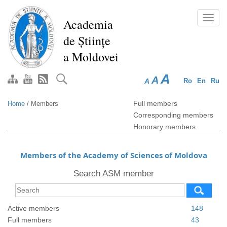
Skip
to
Toggl
Academia
main
navig
de Științe
content
a Moldovei
A
A
A
Ro
En
Ru
Full members
Home
/
Members
Corresponding members
Honorary members
Members of the Academy of Sciences of Moldova
Search ASM member
Active members
148
Full members
43