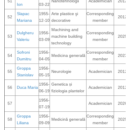
51
Nanotehnologii
Academician
2012
Ion
03-22
Slapac
1955-
Arte plastice şi
Corresponding
52
2012
Mariana
12-10
decorative
member
Machining and
Dulgheru
1956-
Corresponding
53
machine building
2025
Valeriu
03-09
member
technology
Sofroni
1956-
Corresponding
54
Medicina generală
2023
Dumitru
04-05
member
Groppa
1956-
55
Neurologie
Academician
2012
Stanislav
05-15
1956-
Genetica și
56
Duca Maria
Academician
2012
06-19
fiziologia plantelor
1956-
57
Academician
2026
07-19
Groppa
1956-
Corresponding
58
Medicină generală
2025
Liliana
09-09
member