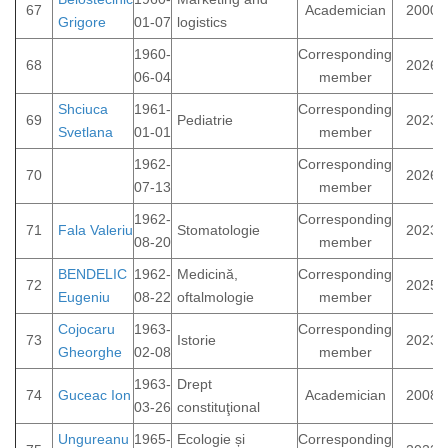
67
Academician
2000
Grigore
01-07
logistics
1960-
Corresponding
68
2026
06-04
member
Shciuca
1961-
Corresponding
69
Pediatrie
2023
Svetlana
01-01
member
1962-
Corresponding
70
2026
07-13
member
1962-
Corresponding
71
Fala Valeriu
Stomatologie
2023
08-20
member
BENDELIC
1962-
Medicină,
Corresponding
72
2025
Eugeniu
08-22
oftalmologie
member
Cojocaru
1963-
Corresponding
73
Istorie
2023
Gheorghe
02-08
member
1963-
Drept
74
Guceac Ion
Academician
2008
03-26
constituţional
Ungureanu
1965-
Ecologie și
Corresponding