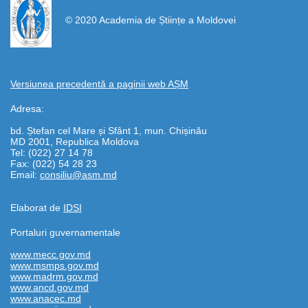
© 2020 Academia de Științe a Moldovei
Versiunea precedentă a paginii web AȘM
Adresa:
bd. Ștefan cel Mare și Sfânt 1, mun. Chișinău
MD 2001, Republica Moldova
Tel: (022) 27 14 78
Fax: (022) 54 28 23
Email:
consiliu@asm.md
Elaborat de
IDSI
Portaluri guvernamentale
www.mecc.gov.md
www.msmps.gov.md
www.madrm.gov.md
www.ancd.gov.md
www.anacec.md