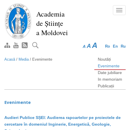
Mergi
la
Toggl
Academia
conţinutul
navig
de Științe
principal
a Moldovei
A
A
A
Ro
En
Ru
Noutăți
Acasă
/
Media
/
Evenimente
Evenimente
Date jubiliare
In memoriam
Publicații
Evenimente
Audieri Publice SȘEI: Audierea rapoartelor pe proiectele de
cercetare în domeniul Inginerie, Energetică, Geologie,