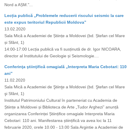
Nord a AȘM."...
Lecția publică „Problemele reducerii riscului seismic la care
este expus teritoriul Republicii Moldova”
13.02.2020
Sala Mică a Academiei de Științe a Moldovei (bd. Ștefan cel Mare
și Sfânt, 1)
14:00-17:00 Lecția publică va fi susținută de dr. Igor NICOARA,
director al Institutului de Geologie și Seismologie....
Conferinţa ştiinţifică omagială „Interpreta Maria Cebotari: 110
ani”
11.02.2020
Sala Mică a Academiei de Ştiinţe a Moldovei (bd. Ştefan cel Mare
şi Sfânt, 1)
Institutul Patrimoniului Cultural în parteneriat cu Academia de
Științe a Moldovei și Biblioteca de Arte „Tudor Arghezi” anunță
organizarea Conferinței Științifice omagiale Interpreta Maria
Cebotari: 110 ani. Manifestarea științifică va avea loc la 11
februarie 2020, orele 10.00 - 13.00 Sala Argintie a Academiei de