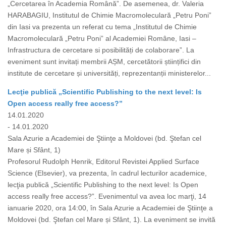
„Cercetarea în Academia Română”. De asemenea, dr. Valeria
HARABAGIU, Institutul de Chimie Macromoleculară „Petru Poni”
din Iasi va prezenta un referat cu tema „Institutul de Chimie
Macromoleculară „Petru Poni” al Academiei Române, Iasi –
Infrastructura de cercetare si posibilități de colaborare”. La
eveniment sunt invitați membrii AȘM, cercetătorii științifici din
institute de cercetare și universități, reprezentanții ministerelor...
Lecţie publică „Scientific Publishing to the next level: Is
Open access really free access?”
14.01.2020
- 14.01.2020
Sala Azurie a Academiei de Ştiinţe a Moldovei (bd. Ştefan cel
Mare și Sfânt, 1)
Profesorul Rudolph Henrik, Editorul Revistei Applied Surface
Science (Elsevier), va prezenta, în cadrul lecturilor academice,
lecţia publică „Scientific Publishing to the next level: Is Open
access really free access?”. Evenimentul va avea loc marţi, 14
ianuarie 2020, ora 14:00, în Sala Azurie a Academiei de Ştiinţe a
Moldovei (bd. Ştefan cel Mare și Sfânt, 1). La eveniment se invită