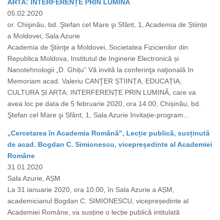
ARTA: INTERFERENȚE PRIN LUMINĂ
05.02.2020
or. Chişinău, bd. Ştefan cel Mare şi Sfânt, 1, Academia de Științe
a Moldovei, Sala Azurie
Academia de Ştiinţe a Moldovei, Societatea Fizicienilor din
Republica Moldova, Institutul de Inginerie Electronică și
Nanotehnologii „D. Ghițu” Vă invită la conferinţa naţională In
Memoriam acad. Valeriu CANŢER ȘTIINȚA, EDUCAȚIA,
CULTURA ȘI ARTA: INTERFERENȚE PRIN LUMINĂ, care va
avea loc pe data de 5 februarie 2020, ora 14.00, Chișinău, bd.
Ştefan cel Mare şi Sfânt, 1, Sala Azurie Invitație-program...
„Cercetarea în Academia Română”, Lecție publică, susținută
de acad. Bogdan C. Simionescu, vicepreședinte al Academiei
Române
31.01.2020
Sala Azurie, AȘM
La 31 ianuarie 2020, ora 10:00, în Sala Azurie a AȘM,
academicianul Bogdan C. SIMIONESCU, vicepreședinte al
Academiei Române, va susține o lecție publică intitulată