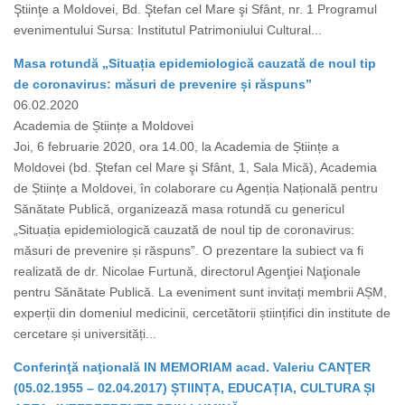
Ştiinţe a Moldovei, Bd. Ştefan cel Mare şi Sfânt, nr. 1 Programul
evenimentului Sursa: Institutul Patrimoniului Cultural...
Masa rotundă „Situația epidemiologică cauzată de noul tip
de coronavirus: măsuri de prevenire și răspuns”
06.02.2020
Academia de Științe a Moldovei
Joi, 6 februarie 2020, ora 14.00, la Academia de Științe a
Moldovei (bd. Ştefan cel Mare şi Sfânt, 1, Sala Mică), Academia
de Științe a Moldovei, în colaborare cu Agenția Națională pentru
Sănătate Publică, organizează masa rotundă cu genericul
„Situația epidemiologică cauzată de noul tip de coronavirus:
măsuri de prevenire și răspuns”. O prezentare la subiect va fi
realizată de dr. Nicolae Furtună, directorul Agenţiei Naţionale
pentru Sănătate Publică. La eveniment sunt invitați membrii AȘM,
experții din domeniul medicinii, cercetătorii științifici din institute de
cercetare și universități...
Conferinţă naţională IN MEMORIAM acad. Valeriu CANŢER
(05.02.1955 – 02.04.2017) ȘTIINȚA, EDUCAȚIA, CULTURA ȘI