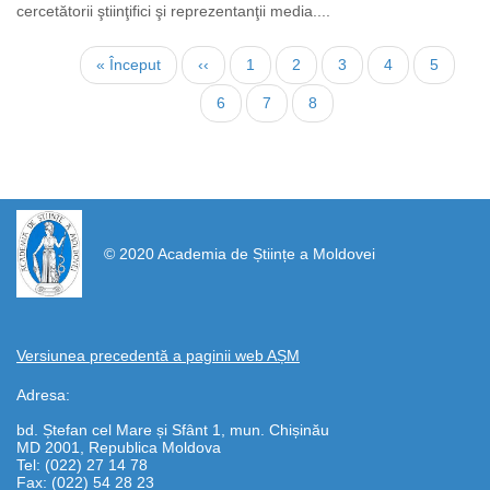
cercetătorii ştiinţifici şi reprezentanţii media....
Paginare
Prima
« Început
Pagina
‹‹
Page
1
Page
2
Page
3
Page
4
Page
5
pagină
anterioară
Page
6
Page
7
Pagina
8
curentă
https://propletenie.ru/
© 2020 Academia de Științe a Moldovei
Versiunea precedentă a paginii web AȘM
Adresa:
bd. Ștefan cel Mare și Sfânt 1, mun. Chișinău
MD 2001, Republica Moldova
Tel: (022) 27 14 78
Fax: (022) 54 28 23