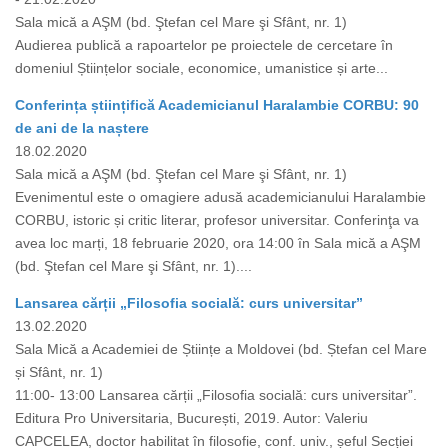
Sala mică a AŞM (bd. Ştefan cel Mare şi Sfânt, nr. 1)
Audierea publică a rapoartelor pe proiectele de cercetare în
domeniul Științelor sociale, economice, umanistice și arte...
Conferința științifică Academicianul Haralambie CORBU: 90
de ani de la naștere
18.02.2020
Sala mică a AŞM (bd. Ştefan cel Mare şi Sfânt, nr. 1)
Evenimentul este o omagiere adusă academicianului Haralambie
CORBU, istoric și critic literar, profesor universitar. Conferinţa va
avea loc marți, 18 februarie 2020, ora 14:00 în Sala mică a AŞM
(bd. Ştefan cel Mare şi Sfânt, nr. 1)....
Lansarea cărții „Filosofia socială: curs universitar”
13.02.2020
Sala Mică a Academiei de Științe a Moldovei (bd. Ștefan cel Mare
și Sfânt, nr. 1)
11:00- 13:00 Lansarea cărții „Filosofia socială: curs universitar”.
Editura Pro Universitaria, București, 2019. Autor: Valeriu
CAPCELEA, doctor habilitat în filosofie, conf. univ., șeful Secției