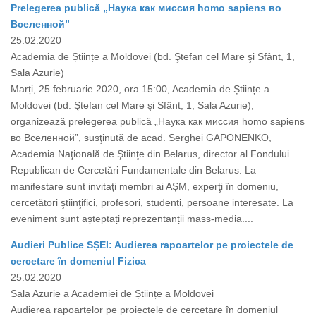
Prelegerea publică „Наука как миссия homo sapiens во
Вселенной”
25.02.2020
Academia de Științe a Moldovei (bd. Ştefan cel Mare şi Sfânt, 1,
Sala Azurie)
Marți, 25 februarie 2020, ora 15:00, Academia de Științe a
Moldovei (bd. Ştefan cel Mare şi Sfânt, 1, Sala Azurie),
organizează prelegerea publică „Наука как миссия homo sapiens
во Вселенной”, susţinută de acad. Serghei GAPONENKO,
Academia Naţională de Ştiinţe din Belarus, director al Fondului
Republican de Cercetări Fundamentale din Belarus. La
manifestare sunt invitați membri ai AȘM, experţi în domeniu,
cercetători ştiinţifici, profesori, studenți, persoane interesate. La
eveniment sunt așteptați reprezentanții mass-media....
Audieri Publice SȘEI: Audierea rapoartelor pe proiectele de
cercetare în domeniul Fizica
25.02.2020
Sala Azurie a Academiei de Științe a Moldovei
Audierea rapoartelor pe proiectele de cercetare în domeniul