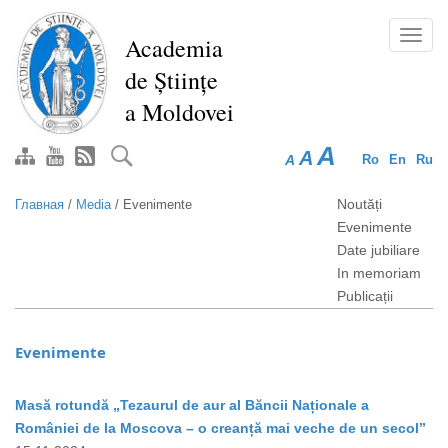
Перейти
к
Toggl
Academia
основному
navig
de Științe
содержанию
a Moldovei
A
A
A
Ro
En
Ru
Noutăți
Главная
/
Media
/
Evenimente
Evenimente
Date jubiliare
In memoriam
Publicații
Evenimente
Masă rotundă „Tezaurul de aur al Băncii Naționale a
României de la Moscova – o creanță mai veche de un secol”