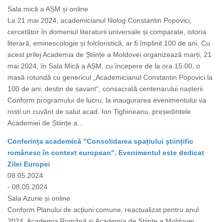
Sala mică a AȘM și online
La 21 mai 2024, academicianul filolog Constantin Popovici,
cercetător în domeniul literaturii universale și comparate, istoria
literară, eminescologie și folcloristică, ar fi împlinit 100 de ani. Cu
acest prilej Academia de Științe a Moldovei organizează marți, 21
mai 2024, în Sala Mică a AȘM, cu începere de la ora 15:00, o
masă rotundă cu genericul „Academicianul Constantin Popovici la
100 de ani: destin de savant“, consacrată centenarului nașterii.
Conform programului de lucru, la inaugurarea evenimentului va
rosti un cuvânt de salut acad. Ion Tighineanu, președintele
Academiei de Științe a...
Conferința academică "Consolidarea spațiului științific
românesc în context european". Evenimentul este dedicat
Zilei Europei
08.05.2024
- 08.05.2024
Sala Azurie și online
Conform Planului de acțiuni comune, reactualizat pentru anul
2024, Academia Română și Academia de Științe a Moldovei