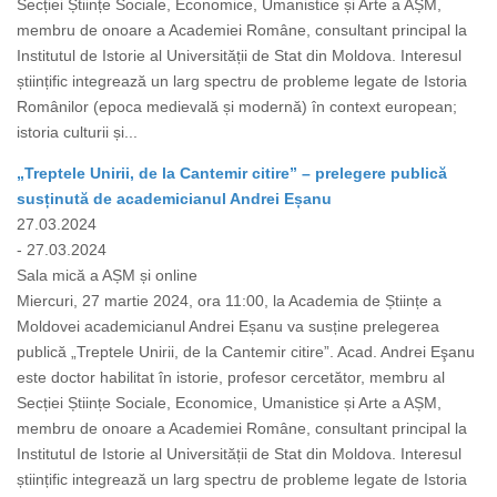
Secției Științe Sociale, Economice, Umanistice și Arte a AȘM,
membru de onoare a Academiei Române, consultant principal la
Institutul de Istorie al Universității de Stat din Moldova. Interesul
științific integrează un larg spectru de probleme legate de Istoria
Românilor (epoca medievală și modernă) în context european;
istoria culturii și...
„Treptele Unirii, de la Cantemir citire” – prelegere publică
susținută de academicianul Andrei Eșanu
27.03.2024
- 27.03.2024
Sala mică a AȘM și online
Miercuri, 27 martie 2024, ora 11:00, la Academia de Științe a
Moldovei academicianul Andrei Eșanu va susține prelegerea
publică „Treptele Unirii, de la Cantemir citire”. Acad. Andrei Eşanu
este doctor habilitat în istorie, profesor cercetător, membru al
Secției Științe Sociale, Economice, Umanistice și Arte a AȘM,
membru de onoare a Academiei Române, consultant principal la
Institutul de Istorie al Universității de Stat din Moldova. Interesul
științific integrează un larg spectru de probleme legate de Istoria