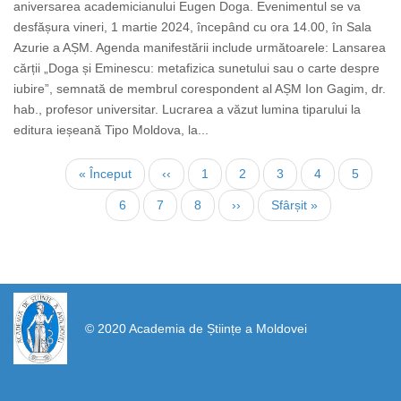
aniversarea academicianului Eugen Doga. Evenimentul se va
desfășura vineri, 1 martie 2024, începând cu ora 14.00, în Sala
Azurie a AȘM. Agenda manifestării include următoarele: Lansarea
cărții „Doga și Eminescu: metafizica sunetului sau o carte despre
iubire”, semnată de membrul corespondent al AȘM Ion Gagim, dr.
hab., profesor universitar. Lucrarea a văzut lumina tiparului la
editura ieșeană Tipo Moldova, la...
Нумерация
Первая
« Început
←
‹‹
Страница
1
Текущая
2
Страница
3
Страница
4
Страни
5
страниц
страница
страница
Страница
6
Страница
7
Страница
8
Следующая
››
Последняя
Sfârșit »
страница
страница
https://propletenie.ru/
© 2020 Academia de Științe a Moldovei