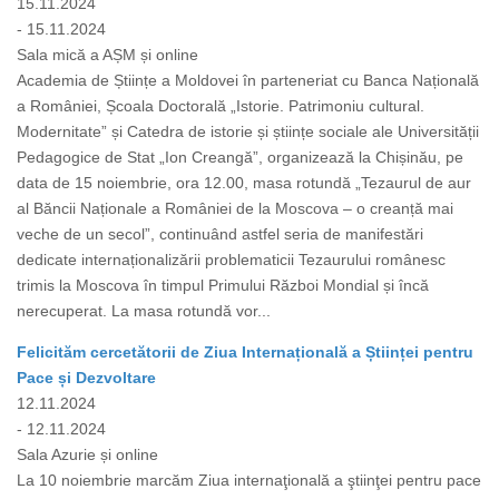
15.11.2024
- 15.11.2024
Sala mică a AȘM și online
Academia de Științe a Moldovei în parteneriat cu Banca Națională
a României, Școala Doctorală „Istorie. Patrimoniu cultural.
Modernitate” și Catedra de istorie și științe sociale ale Universității
Pedagogice de Stat „Ion Creangă”, organizează la Chișinău, pe
data de 15 noiembrie, ora 12.00, masa rotundă „Tezaurul de aur
al Băncii Naționale a României de la Moscova – o creanță mai
veche de un secol”, continuând astfel seria de manifestări
dedicate internaționalizării problematicii Tezaurului românesc
trimis la Moscova în timpul Primului Război Mondial și încă
nerecuperat. La masa rotundă vor...
Felicităm cercetătorii de Ziua Internațională a Științei pentru
Pace și Dezvoltare
12.11.2024
- 12.11.2024
Sala Azurie și online
La 10 noiembrie marcăm Ziua internaţională a ştiinţei pentru pace