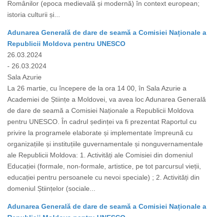
Românilor (epoca medievală și modernă) în context european;
istoria culturii și...
Adunarea Generală de dare de seamă a Comisiei Naționale a
Republicii Moldova pentru UNESCO
26.03.2024
- 26.03.2024
Sala Azurie
La 26 martie, cu începere de la ora 14 00, în Sala Azurie a
Academiei de Științe a Moldovei, va avea loc Adunarea Generală
de dare de seamă a Comisiei Naționale a Republicii Moldova
pentru UNESCO. În cadrul ședinței va fi prezentat Raportul cu
privire la programele elaborate și implementate împreună cu
organizațiile și instituțiile guvernamentale și nonguvernamentale
ale Republicii Moldova: 1. Activități ale Comisiei din domeniul
Educației (formale, non-formale, artistice, pe tot parcursul vieții,
educației pentru persoanele cu nevoi speciale) ; 2. Activități din
domeniul Științelor (sociale...
Adunarea Generală de dare de seamă a Comisiei Naționale a