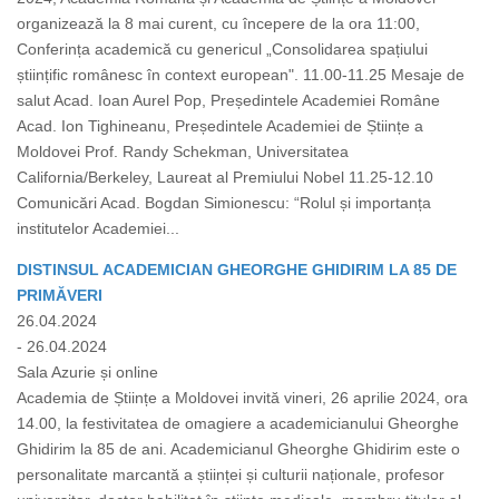
organizează la 8 mai curent, cu începere de la ora 11:00,
Conferința academică cu genericul „Consolidarea spațiului
științific românesc în context european". 11.00-11.25 Mesaje de
salut Acad. Ioan Aurel Pop, Președintele Academiei Române
Acad. Ion Tighineanu, Președintele Academiei de Științe a
Moldovei Prof. Randy Schekman, Universitatea
California/Berkeley, Laureat al Premiului Nobel 11.25-12.10
Comunicări Acad. Bogdan Simionescu: “Rolul și importanța
institutelor Academiei...
DISTINSUL ACADEMICIAN GHEORGHE GHIDIRIM LA 85 DE
PRIMĂVERI
26.04.2024
- 26.04.2024
Sala Azurie și online
Academia de Științe a Moldovei invită vineri, 26 aprilie 2024, ora
14.00, la festivitatea de omagiere a academicianului Gheorghe
Ghidirim la 85 de ani. Academicianul Gheorghe Ghidirim este o
personalitate marcantă a științei și culturii naționale, profesor