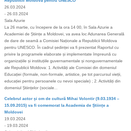
Republicii Moldova pentru UNESCO
26.03.2024
- 26.03.2024
Sala Azurie
La 26 martie, cu începere de la ora 14 00, în Sala Azurie a
Academiei de Științe a Moldovei, va avea loc Adunarea Generală
de dare de seamă a Comisiei Naționale a Republicii Moldova
pentru UNESCO. În cadrul ședinței va fi prezentat Raportul cu
privire la programele elaborate și implementate împreună cu
organizațiile și instituțiile guvernamentale și nonguvernamentale
ale Republicii Moldova: 1. Activități ale Comisiei din domeniul
Educației (formale, non-formale, artistice, pe tot parcursul vieții,
educației pentru persoanele cu nevoi speciale) ; 2. Activități din
domeniul Științelor (sociale...
Celebrul actor și om de cultură Mihai Volontir (9.03.1934 –
15.09.2015) va fi comemorat la Academia de Științe a
Moldovei
19.03.2024
- 19.03.2024