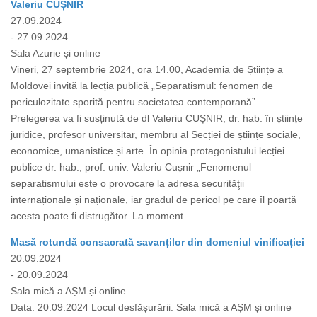
Valeriu CUȘNIR
27.09.2024
- 27.09.2024
Sala Azurie și online
Vineri, 27 septembrie 2024, ora 14.00, Academia de Științe a
Moldovei invită la lecția publică „Separatismul: fenomen de
periculozitate sporită pentru societatea contemporană”.
Prelegerea va fi susținută de dl Valeriu CUȘNIR, dr. hab. în științe
juridice, profesor universitar, membru al Secției de științe sociale,
economice, umanistice și arte. În opinia protagonistului lecției
publice dr. hab., prof. univ. Valeriu Cușnir „Fenomenul
separatismului este o provocare la adresa securităţii
internaționale și naționale, iar gradul de pericol pe care îl poartă
acesta poate fi distrugător. La moment...
Masă rotundă consacrată savanților din domeniul vinificației
20.09.2024
- 20.09.2024
Sala mică a AȘM și online
Data: 20.09.2024 Locul desfășurării: Sala mică a AȘM și online