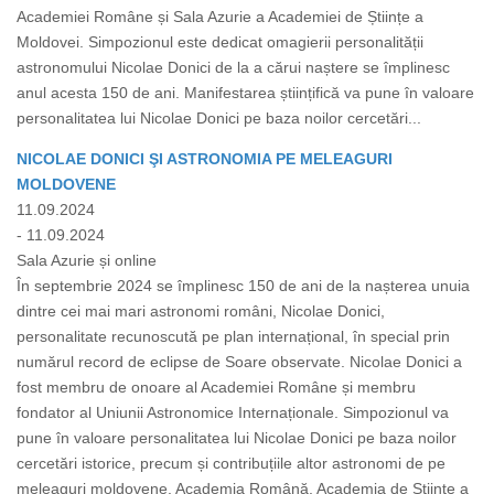
Academiei Române și Sala Azurie a Academiei de Științe a
Moldovei. Simpozionul este dedicat omagierii personalității
astronomului Nicolae Donici de la a cărui naștere se împlinesc
anul acesta 150 de ani. Manifestarea științifică va pune în valoare
personalitatea lui Nicolae Donici pe baza noilor cercetări...
NICOLAE DONICI ŞI ASTRONOMIA PE MELEAGURI
MOLDOVENE
11.09.2024
- 11.09.2024
Sala Azurie și online
În septembrie 2024 se împlinesc 150 de ani de la nașterea unuia
dintre cei mai mari astronomi români, Nicolae Donici,
personalitate recunoscută pe plan internațional, în special prin
numărul record de eclipse de Soare observate. Nicolae Donici a
fost membru de onoare al Academiei Române și membru
fondator al Uniunii Astronomice Internaționale. Simpozionul va
pune în valoare personalitatea lui Nicolae Donici pe baza noilor
cercetări istorice, precum și contribuțiile altor astronomi de pe
meleaguri moldovene. Academia Română, Academia de Științe a