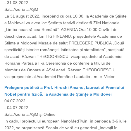
- 31.08.2022
Sala Azurie a AȘM
La 31 august 2022, începând cu ora 10:00, la Academia de Științe
a Moldovei va avea loc Ședința festivă dedicată Zilei Naționale
„Limba noastră cea Română”. AGENDA Ora 10:00 Cuvânt de
deschidere: acad. Ion TIGHINEANU, președintele Academiei de
Științe a Moldovei Mesaje de salut PRELEGERE PUBLICĂ „Două
specificități istorice românești: latinitatea și statalitatea”, susținută
de acad. Răzvan THEODORESCU, vicepreședinte al Academiei
Române Partea a II-a Ceremonia de conferire a titlului de
Membru de Onoare al AȘM acad. Răzvan THEODORESCU,
vicepreședinte al Academiei Române Laudatio - m. c. Victor...
Prelegere publică a Prof. Hiroshi Amano, laureat al Premiului
Nobel pentru fizică, la Academia de Științe a Moldovei
04.07.2022
- 04.07.2022
Sala Azurie a AȘM și Online
În cadrul proiectului european NanoMedTwin, în perioada 3-6 iulie
2022, se organizează Școala de vară cu genericul „Inovații în