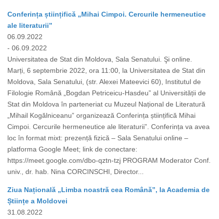
Conferința științifică „Mihai Cimpoi. Cercurile hermeneutice
ale literaturii”
06.09.2022
- 06.09.2022
Universitatea de Stat din Moldova, Sala Senatului. Şi online.
Marți, 6 septembrie 2022, ora 11:00, la Universitatea de Stat din
Moldova, Sala Senatului, (str. Alexei Mateevici 60), Institutul de
Filologie Română „Bogdan Petriceicu-Hasdeu” al Universității de
Stat din Moldova în parteneriat cu Muzeul Național de Literatură
„Mihail Kogălniceanu” organizează Conferința științifică Mihai
Cimpoi. Cercurile hermeneutice ale literaturii”. Conferința va avea
loc în format mixt: prezență fizică – Sala Senatului online –
platforma Google Meet; link de conectare:
https://meet.google.com/dbo-qztn-tzj PROGRAM Moderator Conf.
univ., dr. hab. Nina CORCINSCHI, Director...
Ziua Națională „Limba noastră cea Română”, la Academia de
Științe a Moldovei
31.08.2022