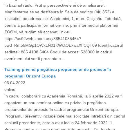
în bazinul râului Prut și perspectivele ei de ameliorare”.
Manifestarea se va desfășura în Sala de ședințe (bir. 352) a
instituției, pe adresa: str. Academiei, 1, mun. Chișinău. Totodată,
pentru a participa în format on-line, prin intermediul platformei
ZOOM, vă rugăm să accesați link-ul
https://us02web.zoom.us/j/88541085464?
pwd=Rm55MGp1OWxLN01KWkliOEkwaXhCQT09 Identificatorul
ședinței: 885 4108 5464 Codul de acces: 528000 În cadrul
evenimentului vor fi prezentate...
Training privind pregătirea propunerilor de proiecte în
programul Orizont Europa
06.04.2022
online
În cadrul colaborării cu Academia Română, la 6 aprilie 2022 va fi
organizat un nou seminar online cu privire la pregătirea
propunerilor de proiecte în cadrul programului Orizont Europa.
Programul preventiv include cele mai solicitate întrebari din cadrul
sesiunii precedente, care a avut loc la 24 februarie 2022. 1.
Pregatire pentru initierea propunerii de proiect – Dr. Teodora