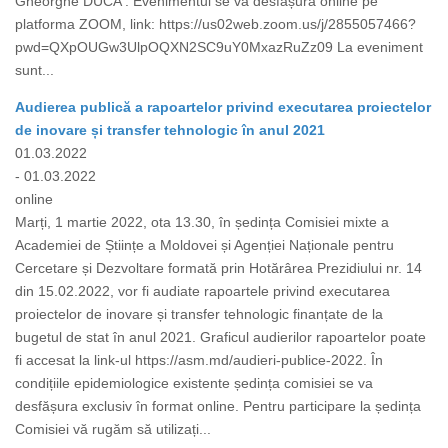
Gheorghe DUCA . Evenimentul se va desfășura online pe
platforma ZOOM, link: https://us02web.zoom.us/j/2855057466?
pwd=QXpOUGw3UlpOQXN2SC9uY0MxazRuZz09 La eveniment
sunt...
Audierea publică a rapoartelor privind executarea proiectelor
de inovare și transfer tehnologic în anul 2021
01.03.2022
- 01.03.2022
online
Marți, 1 martie 2022, ota 13.30, în ședința Comisiei mixte a
Academiei de Științe a Moldovei și Agenției Naționale pentru
Cercetare și Dezvoltare formată prin Hotărârea Prezidiului nr. 14
din 15.02.2022, vor fi audiate rapoartele privind executarea
proiectelor de inovare și transfer tehnologic finanțate de la
bugetul de stat în anul 2021. Graficul audierilor rapoartelor poate
fi accesat la link-ul https://asm.md/audieri-publice-2022. În
condițiile epidemiologice existente ședința comisiei se va
desfășura exclusiv în format online. Pentru participare la ședința
Comisiei vă rugăm să utilizați...