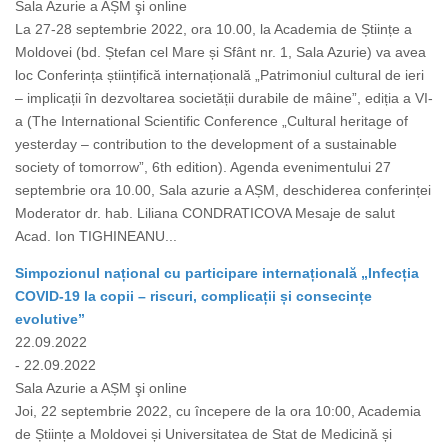
Sala Azurie a AȘM şi online
La 27-28 septembrie 2022, ora 10.00, la Academia de Științe a
Moldovei (bd. Ștefan cel Mare și Sfânt nr. 1, Sala Azurie) va avea
loc Conferința științifică internațională „Patrimoniul cultural de ieri
– implicații în dezvoltarea societății durabile de mâine”, ediția a VI-
a (The International Scientific Conference „Cultural heritage of
yesterday – contribution to the development of a sustainable
society of tomorrow”, 6th edition). Agenda evenimentului 27
septembrie ora 10.00, Sala azurie a AȘM, deschiderea conferinței
Moderator dr. hab. Liliana CONDRATICOVA Mesaje de salut
Acad. Ion TIGHINEANU...
Simpozionul național cu participare internațională „Infecția
COVID-19 la copii – riscuri, complicații și consecințe
evolutive”
22.09.2022
- 22.09.2022
Sala Azurie a AȘM şi online
Joi, 22 septembrie 2022, cu începere de la ora 10:00, Academia
de Științe a Moldovei și Universitatea de Stat de Medicină și