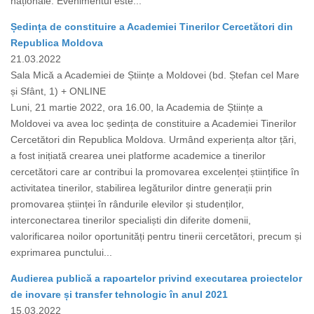
naționale. Evenimentul este...
Ședința de constituire a Academiei Tinerilor Cercetători din
Republica Moldova
21.03.2022
Sala Mică a Academiei de Științe a Moldovei (bd. Ștefan cel Mare
și Sfânt, 1) + ONLINE
Luni, 21 martie 2022, ora 16.00, la Academia de Științe a
Moldovei va avea loc ședința de constituire a Academiei Tinerilor
Cercetători din Republica Moldova. Urmând experiența altor țări,
a fost inițiată crearea unei platforme academice a tinerilor
cercetători care ar contribui la promovarea excelenței științifice în
activitatea tinerilor, stabilirea legăturilor dintre generații prin
promovarea științei în rândurile elevilor și studenților,
interconectarea tinerilor specialiști din diferite domenii,
valorificarea noilor oportunități pentru tinerii cercetători, precum și
exprimarea punctului...
Audierea publică a rapoartelor privind executarea proiectelor
de inovare și transfer tehnologic în anul 2021
15.03.2022