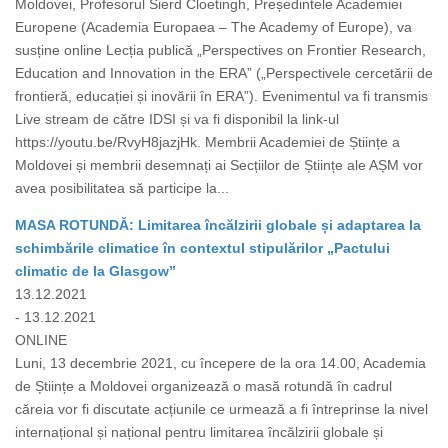
Moldovei, Profesorul Sierd Cloetingh, Președintele Academiei
Europene (Academia Europaea – The Academy of Europe), va
susține online Lecția publică „Perspectives on Frontier Research,
Education and Innovation in the ERA” („Perspectivele cercetării de
frontieră, educației și inovării în ERA”). Evenimentul va fi transmis
Live stream de către IDSI și va fi disponibil la link-ul
https://youtu.be/RvyH8jazjHk. Membrii Academiei de Științe a
Moldovei și membrii desemnați ai Secțiilor de Științe ale AȘM vor
avea posibilitatea să participe la...
MASA ROTUNDĂ: Limitarea încălzirii globale și adaptarea la
schimbările climatice în contextul stipulărilor „Pactului
climatic de la Glasgow”
13.12.2021
- 13.12.2021
ONLINE
Luni, 13 decembrie 2021, cu începere de la ora 14.00, Academia
de Științe a Moldovei organizează o masă rotundă în cadrul
căreia vor fi discutate acțiunile ce urmează a fi întreprinse la nivel
internațional și național pentru limitarea încălzirii globale și