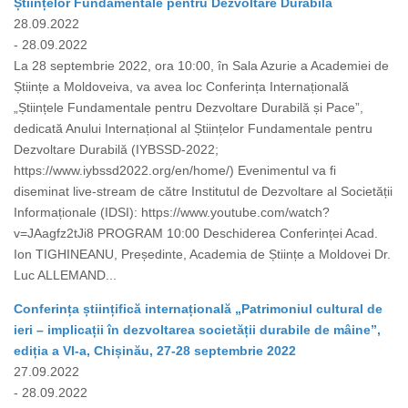
Științelor Fundamentale pentru Dezvoltare Durabilă
28.09.2022
- 28.09.2022
La 28 septembrie 2022, ora 10:00, în Sala Azurie a Academiei de
Științe a Moldoveiva, va avea loc Conferința Internațională
„Științele Fundamentale pentru Dezvoltare Durabilă și Pace”,
dedicată Anului Internațional al Științelor Fundamentale pentru
Dezvoltare Durabilă (IYBSSD-2022;
https://www.iybssd2022.org/en/home/) Evenimentul va fi
diseminat live-stream de către Institutul de Dezvoltare al Societății
Informaționale (IDSI): https://www.youtube.com/watch?
v=JAagfz2tJi8 PROGRAM 10:00 Deschiderea Conferinței Acad.
Ion TIGHINEANU, Președinte, Academia de Științe a Moldovei Dr.
Luc ALLEMAND...
Conferința științifică internațională „Patrimoniul cultural de
ieri – implicații în dezvoltarea societății durabile de mâine”,
ediția a VI-a, Chișinău, 27-28 septembrie 2022
27.09.2022
- 28.09.2022