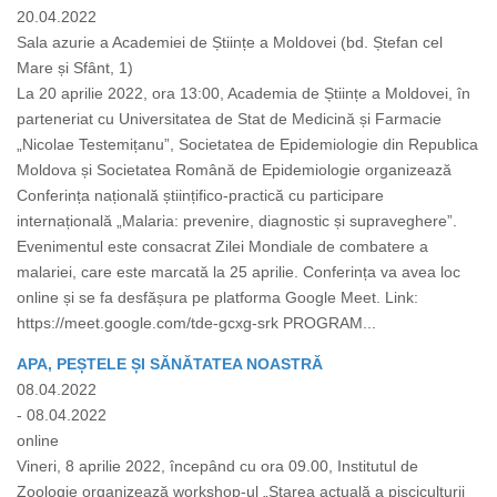
20.04.2022
Sala azurie a Academiei de Științe a Moldovei (bd. Ștefan cel
Mare și Sfânt, 1)
La 20 aprilie 2022, ora 13:00, Academia de Științe a Moldovei, în
parteneriat cu Universitatea de Stat de Medicină și Farmacie
„Nicolae Testemițanu”, Societatea de Epidemiologie din Republica
Moldova și Societatea Română de Epidemiologie organizează
Conferința națională științifico-practică cu participare
internațională „Malaria: prevenire, diagnostic și supraveghere”.
Evenimentul este consacrat Zilei Mondiale de combatere a
malariei, care este marcată la 25 aprilie. Conferința va avea loc
online și se fa desfășura pe platforma Google Meet. Link:
https://meet.google.com/tde-gcxg-srk PROGRAM...
APA, PEȘTELE ȘI SĂNĂTATEA NOASTRĂ
08.04.2022
- 08.04.2022
online
Vineri, 8 aprilie 2022, începând cu ora 09.00, Institutul de
Zoologie organizează workshop-ul „Starea actuală a pisciculturii