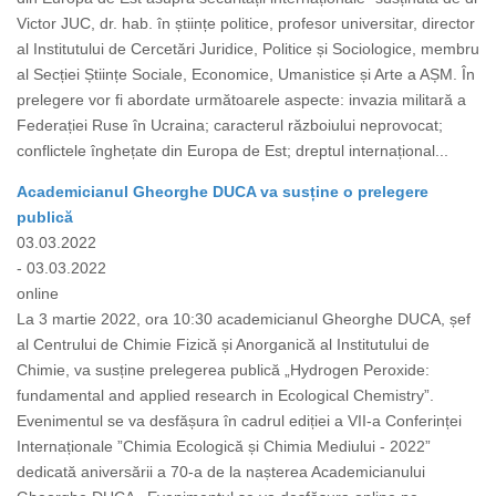
Victor JUC, dr. hab. în științe politice, profesor universitar, director
al Institutului de Cercetări Juridice, Politice și Sociologice, membru
al Secției Științe Sociale, Economice, Umanistice și Arte a AȘM. În
prelegere vor fi abordate următoarele aspecte: invazia militară a
Federației Ruse în Ucraina; caracterul războiului neprovocat;
conflictele înghețate din Europa de Est; dreptul internațional...
Academicianul Gheorghe DUCA va susține o prelegere
publică
03.03.2022
- 03.03.2022
online
La 3 martie 2022, ora 10:30 academicianul Gheorghe DUCA, șef
al Centrului de Chimie Fizică și Anorganică al Institutului de
Chimie, va susține prelegerea publică „Hydrogen Peroxide:
fundamental and applied research in Ecological Chemistry”.
Evenimentul se va desfășura în cadrul ediției a VII-a Conferinței
Internaționale ”Chimia Ecologică și Chimia Mediului - 2022”
dedicată aniversării a 70-a de la nașterea Academicianului