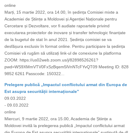
online
Marți, 15 martie 2022, ora 14.00, în ședința Comisiei mixte a
Academiei de Științe a Moldovei și Agenției Naționale pentru
Cercetare și Dezvoltare, vor fi audiate rapoartele privind
executarea proiectelor de inovare și transfer tehnologic finanțate
de la bugetul de stat în anul 2021. Ședința comisiei se va
desfășura exclusiv în format online. Pentru participare la ședința
Comisiei vă rugăm să utilizați link-ul de conexiune la platforma
ZOOM: https://us02web.zoom.us/j/82898526261?
pwd=WS9XMmVTV0FxSzBqem5lVnNTcFYvQT09 Meeting ID: 828
9852 6261 Passcode: 150322...
Prelegere publică „Impactul conflictului armat din Europa de
Est asupra securității internaționale”
09.03.2022
- 09.03.2022
online
Miercuri, 9 martie 2022, ora 15.00, Academia de Științe a
Moldovei invită la prelegerea publică „Impactul conflictului armat
din Europa de Est asupra securității internaționale” susținută de dl