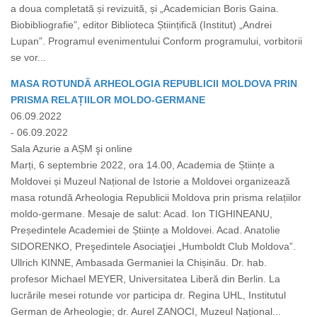
a doua completată și revizuită, și „Academician Boris Gaina.
Biobibliografie”, editor Biblioteca Științifică (Institut) „Andrei
Lupan”. Programul evenimentului Conform programului, vorbitorii
se vor...
MASA ROTUNDĂ ARHEOLOGIA REPUBLICII MOLDOVA PRIN
PRISMA RELAȚIILOR MOLDO-GERMANE
06.09.2022
- 06.09.2022
Sala Azurie a AȘM şi online
Marți, 6 septembrie 2022, ora 14.00, Academia de Științe a
Moldovei și Muzeul Național de Istorie a Moldovei organizează
masa rotundă Arheologia Republicii Moldova prin prisma relațiilor
moldo-germane. Mesaje de salut: Acad. Ion TIGHINEANU,
Președintele Academiei de Științe a Moldovei. Acad. Anatolie
SIDORENKO, Preşedintele Asociaţiei „Humboldt Club Moldova”.
Ullrich KINNE, Ambasada Germaniei la Chișinău. Dr. hab.
profesor Michael MEYER, Universitatea Liberă din Berlin. La
lucrările mesei rotunde vor participa dr. Regina UHL, Institutul
German de Arheologie; dr. Aurel ZANOCI, Muzeul Național...