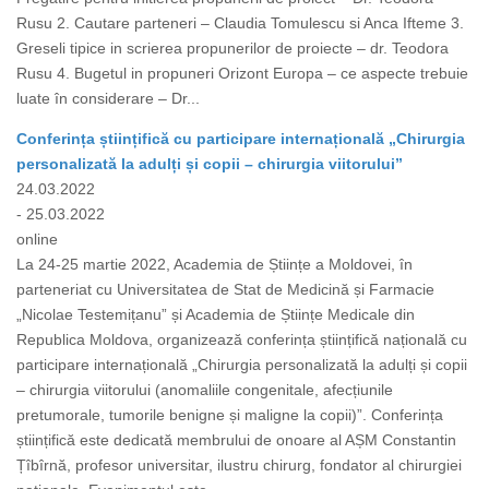
Rusu 2. Cautare parteneri – Claudia Tomulescu si Anca Ifteme 3.
Greseli tipice in scrierea propunerilor de proiecte – dr. Teodora
Rusu 4. Bugetul in propuneri Orizont Europa – ce aspecte trebuie
luate în considerare – Dr...
Conferința științifică cu participare internațională „Chirurgia
personalizată la adulți și copii – chirurgia viitorului”
24.03.2022
- 25.03.2022
online
La 24-25 martie 2022, Academia de Științe a Moldovei, în
parteneriat cu Universitatea de Stat de Medicină și Farmacie
„Nicolae Testemițanu” și Academia de Științe Medicale din
Republica Moldova, organizează conferința științifică națională cu
participare internațională „Chirurgia personalizată la adulți și copii
– chirurgia viitorului (anomaliile congenitale, afecțiunile
pretumorale, tumorile benigne și maligne la copii)”. Conferința
științifică este dedicată membrului de onoare al AȘM Constantin
Țîbîrnă, profesor universitar, ilustru chirurg, fondator al chirurgiei