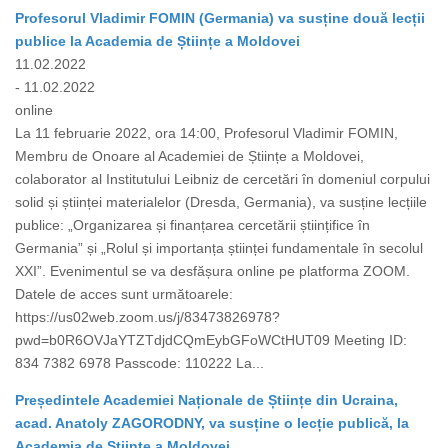
Profesorul Vladimir FOMIN (Germania) va susține două lecții
publice la Academia de Științe a Moldovei
11.02.2022
- 11.02.2022
online
La 11 februarie 2022, ora 14:00, Profesorul Vladimir FOMIN,
Membru de Onoare al Academiei de Științe a Moldovei,
colaborator al Institutului Leibniz de cercetări în domeniul corpului
solid și științei materialelor (Dresda, Germania), va susține lecțiile
publice: „Organizarea și finanțarea cercetării științifice în
Germania” și „Rolul și importanța științei fundamentale în secolul
XXI”. Evenimentul se va desfășura online pe platforma ZOOM.
Datele de acces sunt următoarele:
https://us02web.zoom.us/j/83473826978?
pwd=b0R6OVJaYTZTdjdCQmEybGFoWCtHUT09 Meeting ID:
834 7382 6978 Passcode: 110222 La...
Președintele Academiei Naționale de Științe din Ucraina,
acad. Anatoly ZAGORODNY, va susține o lecție publică, la
Academia de Științe a Moldovei