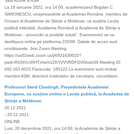
Sala Azurie a AȘM
La 18 ianuarie 2022, ora 14:00, academicianul Bogdan C.
SIMIONESCU, vicepreședinte al Academiei Române, membru de
Onoare al Academiei de Științe a Moldovei, va susține Lecția
publică intitulată „Academia Română și Academia de Științe a
Moldovei – provocări și posibile soluții”. Evenimentul se va
desfășura online pe platforma ZOOM. Datele de acces sunt
următoarele: Join Zoom Meeting
https://us02web.zoom.us/j/6931630023?
pwd=RGNVcnRHTmtwVzZKYVVVRDFDVGlvdz09 Meeting ID:
693 163 0023 Passcode: 180122 La eveniment sunt invitați
membrii AȘM, directorii institutelor de cercetare, cercetătorii...
Profesorul Sierd Cloetingh, Președintele Academiei
Europene, va susține online o Lecție publică, la Academia de
Științe a Moldovei
20.12.2021
- 20.12.2021
ONLINE
Luni, 20 decembrie 2021, ora 14:00, la Academia de Științe a