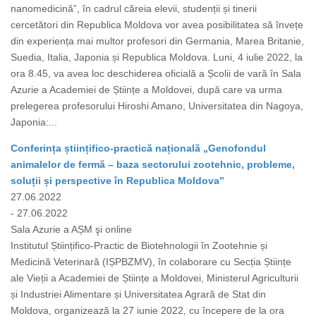
nanomedicină”, în cadrul căreia elevii, studenții și tinerii
cercetători din Republica Moldova vor avea posibilitatea să învețe
din experiența mai multor profesori din Germania, Marea Britanie,
Suedia, Italia, Japonia și Republica Moldova. Luni, 4 iulie 2022, la
ora 8.45, va avea loc deschiderea oficială a Școlii de vară în Sala
Azurie a Academiei de Științe a Moldovei, după care va urma
prelegerea profesorului Hiroshi Amano, Universitatea din Nagoya,
Japonia:...
Conferința științifico-practică națională „Genofondul
animalelor de fermă – baza sectorului zootehnic, probleme,
soluții și perspective în Republica Moldova”
27.06.2022
- 27.06.2022
Sala Azurie a AȘM şi online
Institutul Științifico-Practic de Biotehnologii în Zootehnie și
Medicină Veterinară (IȘPBZMV), în colaborare cu Secția Științe
ale Vieții a Academiei de Științe a Moldovei, Ministerul Agriculturii
și Industriei Alimentare și Universitatea Agrară de Stat din
Moldova, organizează la 27 iunie 2022, cu începere de la ora