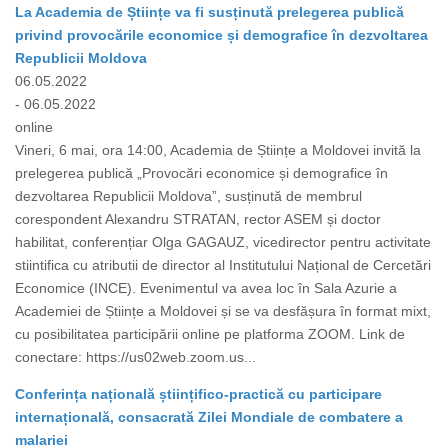
La Academia de Științe va fi susținută prelegerea publică
privind provocările economice și demografice în dezvoltarea
Republicii Moldova
06.05.2022
- 06.05.2022
online
Vineri, 6 mai, ora 14:00, Academia de Științe a Moldovei invită la
prelegerea publică „Provocări economice și demografice în
dezvoltarea Republicii Moldova”, susținută de membrul
corespondent Alexandru STRATAN, rector ASEM și doctor
habilitat, conferențiar Olga GAGAUZ, vicedirector pentru activitate
stiintifica cu atributii de director al Institutului Național de Cercetări
Economice (INCE). Evenimentul va avea loc în Sala Azurie a
Academiei de Științe a Moldovei și se va desfășura în format mixt,
cu posibilitatea participării online pe platforma ZOOM. Link de
conectare: https://us02web.zoom.us...
Conferința națională științifico-practică cu participare
internațională, consacrată Zilei Mondiale de combatere a
malariei