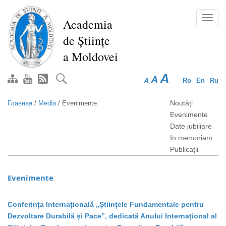
Перейти
к
Toggl
Academia
основному
navig
de Științe
содержанию
a Moldovei
A
A
A
Ro
En
Ru
Noutăți
Главная
/
Media
/
Evenimente
Evenimente
Date jubiliare
In memoriam
Publicații
Evenimente
Conferința Internațională „Științele Fundamentale pentru
Dezvoltare Durabilă și Pace”, dedicată Anului Internațional al