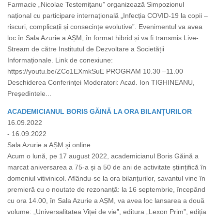
Farmacie „Nicolae Testemițanu” organizează Simpozionul
național cu participare internațională „Infecția COVID-19 la copii –
riscuri, complicații și consecințe evolutive”. Evenimentul va avea
loc în Sala Azurie a AȘM, în format hibrid și va fi transmis Live-
Stream de către Institutul de Dezvoltare a Societății
Informaționale. Link de conexiune:
https://youtu.be/ZCo1EXmkSuE PROGRAM 10.30 –11.00
Deschiderea Conferinței Moderatori: Acad. Ion TIGHINEANU,
Președintele...
ACADEMICIANUL BORIS GĂINĂ LA ORA BILANȚURILOR
16.09.2022
- 16.09.2022
Sala Azurie a AȘM şi online
Acum o lună, pe 17 august 2022, academicianul Boris Găină a
marcat aniversarea a 75-a și a 50 de ani de activitate științifică în
domeniul vitivinicol. Aflându-se la ora bilanțurilor, savantul vine în
premieră cu o noutate de rezonanță: la 16 septembrie, începând
cu ora 14.00, în Sala Azurie a AȘM, va avea loc lansarea a două
volume: „Universalitatea Viței de vie”, editura „Lexon Prim”, ediția