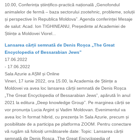
10.00, Conferința științifico-practică națională „Genofondul
animalelor de fermă – baza sectorului zootehnic, probleme, soluții
și perspective în Republica Moldova”. Agenda conferinței Mesaje
de salut: Acad. Ion TIGHINEANU, Președinte al Academiei de
Științe a Moldovei Viorel...
Lansarea cărții semnată de Denis Roșca „The Great
Encyclopedia of Bessarabian Jews”
17.06.2022
- 17.06.2022
Sala Azurie a AȘM și Online
Vineri, 17 iunie 2022, ora 15.00, la Academia de Științe a
Moldovei va avea loc lansarea cărții semnată de Denis Roșca
„The Great Encyclopedia of Bessarabian Jews”, apărută în anul
2021 la editura „Deep knowledge Group”. Pe marginea cărții se
vor pronunța Lucia Argint și Vadim Moldovan. Evenimentul va
avea loc în format hibrid, cu prezența în Sala Azurie, precum și
posibilitate de a participa pe platforma ZOOM. Pentru conectare
vă rugăm să folosiți următoarele date: Topic: Lansarea cărții
semnată de Denis Roșca „The Great Encyclopedia of