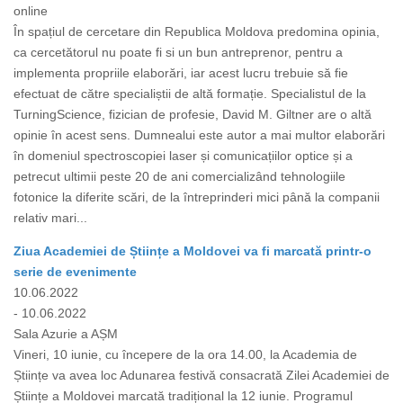
online
În spațiul de cercetare din Republica Moldova predomina opinia,
ca cercetătorul nu poate fi si un bun antreprenor, pentru a
implementa propriile elaborări, iar acest lucru trebuie să fie
efectuat de către specialiștii de altă formație. Specialistul de la
TurningScience, fizician de profesie, David M. Giltner are o altă
opinie în acest sens. Dumnealui este autor a mai multor elaborări
în domeniul spectroscopiei laser și comunicațiilor optice și a
petrecut ultimii peste 20 de ani comercializând tehnologiile
fotonice la diferite scări, de la întreprinderi mici până la companii
relativ mari...
Ziua Academiei de Științe a Moldovei va fi marcată printr-o
serie de evenimente
10.06.2022
- 10.06.2022
Sala Azurie a AȘM
Vineri, 10 iunie, cu începere de la ora 14.00, la Academia de
Științe va avea loc Adunarea festivă consacrată Zilei Academiei de
Științe a Moldovei marcată tradițional la 12 iunie. Programul