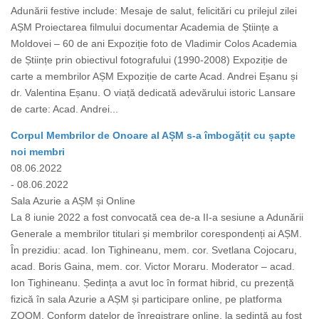
Adunării festive include: Mesaje de salut, felicitări cu prilejul zilei
AȘM Proiectarea filmului documentar Academia de Științe a
Moldovei – 60 de ani Expoziție foto de Vladimir Colos Academia
de Științe prin obiectivul fotografului (1990-2008) Expoziție de
carte a membrilor AȘM Expoziție de carte Acad. Andrei Eșanu și
dr. Valentina Eșanu. O viață dedicată adevărului istoric Lansare
de carte: Acad. Andrei...
Corpul Membrilor de Onoare al AȘM s-a îmbogățit cu șapte
noi membri
08.06.2022
- 08.06.2022
Sala Azurie a AȘM și Online
La 8 iunie 2022 a fost convocată cea de-a II-a sesiune a Adunării
Generale a membrilor titulari și membrilor corespondenți ai AȘM.
În prezidiu: acad. Ion Tighineanu, mem. cor. Svetlana Cojocaru,
acad. Boris Gaina, mem. cor. Victor Moraru. Moderator – acad.
Ion Tighineanu. Ședința a avut loc în format hibrid, cu prezență
fizică în sala Azurie a AȘM și participare online, pe platforma
ZOOM. Conform datelor de înregistrare online, la ședință au fost