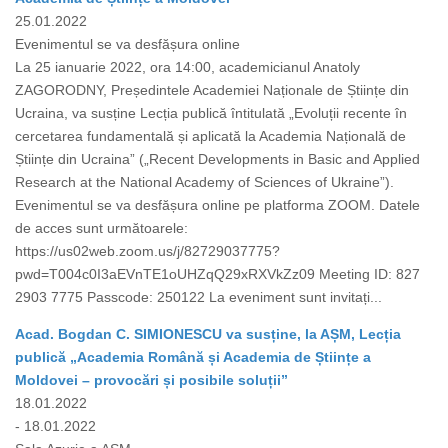
25.01.2022
Evenimentul se va desfășura online
La 25 ianuarie 2022, ora 14:00, academicianul Anatoly
ZAGORODNY, Președintele Academiei Naționale de Științe din
Ucraina, va susține Lecția publică întitulată „Evoluții recente în
cercetarea fundamentală și aplicată la Academia Națională de
Științe din Ucraina” („Recent Developments in Basic and Applied
Research at the National Academy of Sciences of Ukraine”).
Evenimentul se va desfășura online pe platforma ZOOM. Datele
de acces sunt următoarele:
https://us02web.zoom.us/j/82729037775?
pwd=T004c0I3aEVnTE1oUHZqQ29xRXVkZz09 Meeting ID: 827
2903 7775 Passcode: 250122 La eveniment sunt invitați...
Acad. Bogdan C. SIMIONESCU va susține, la AȘM, Lecția
publică „Academia Română și Academia de Științe a
Moldovei – provocări și posibile soluții”
18.01.2022
- 18.01.2022