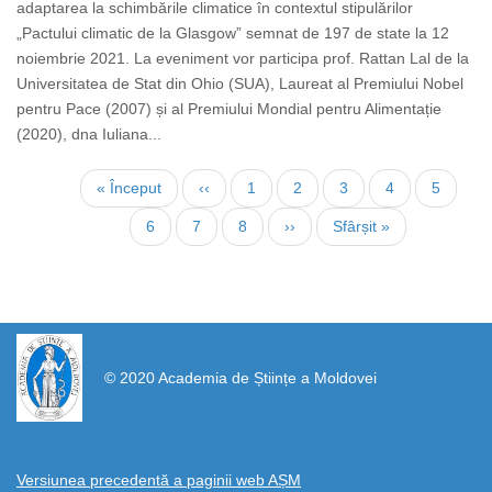
adaptarea la schimbările climatice în contextul stipulărilor
„Pactului climatic de la Glasgow” semnat de 197 de state la 12
noiembrie 2021. La eveniment vor participa prof. Rattan Lal de la
Universitatea de Stat din Ohio (SUA), Laureat al Premiului Nobel
pentru Pace (2007) și al Premiului Mondial pentru Alimentație
(2020), dna Iuliana...
Нумерация
Первая
« Început
←
‹‹
Страница
1
Страница
2
Страница
3
Страница
4
Текуща
5
страниц
страница
страниц
Страница
6
Страница
7
Страница
8
Следующая
››
Последняя
Sfârșit »
страница
страница
https://propletenie.ru/
© 2020 Academia de Științe a Moldovei
Versiunea precedentă a paginii web AȘM