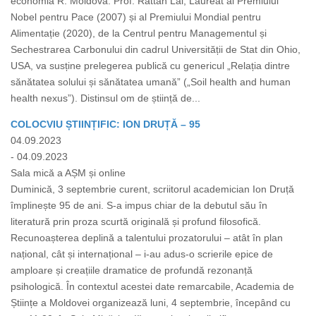
economia R. Moldova. Prof. Rattan Lal, Laureat al Premiului
Nobel pentru Pace (2007) și al Premiului Mondial pentru
Alimentație (2020), de la Centrul pentru Managementul și
Sechestrarea Carbonului din cadrul Universității de Stat din Ohio,
USA, va susține prelegerea publică cu genericul „Relația dintre
sănătatea solului și sănătatea umană” („Soil health and human
health nexus”). Distinsul om de știință de...
COLOCVIU ȘTIINȚIFIC: ION DRUȚĂ – 95
04.09.2023
- 04.09.2023
Sala mică a AȘM și online
Duminică, 3 septembrie curent, scriitorul academician Ion Druță
împlinește 95 de ani. S-a impus chiar de la debutul său în
literatură prin proza scurtă originală și profund filosofică.
Recunoașterea deplină a talentului prozatorului – atât în plan
național, cât și internațional – i-au adus-o scrierile epice de
amploare și creațiile dramatice de profundă rezonanță
psihologică. În contextul acestei date remarcabile, Academia de
Științe a Moldovei organizează luni, 4 septembrie, începând cu