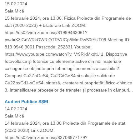
15.02.2024
Sala Mică
15 februarie 2024, ora 13.00, Fizica Proiecte din Programele de
stat (2020-2023) + bilaterale Link ZOOM:
https://us02web.zoom.us/j/81999463061?
pwd=K3lGdWRkOWRjOTRVUGp5MmRwS0tYUT09 Meeting ID:
819 9946 3061 Passcode: 252331 Youtube:
https://www.youtube.com/watch?v=Vr9RixMxdtU 1. Dispozitive
fotovoltaice și fotonice cu elemente active din noi materiale
calcogenice obținute prin tehnologii economic accesibile 2.
Compuși Cu2ZnGeS4, Cu2CdGeS4 și soluțiile solide de
Cu2ZnxCd1-xGeS4: sinteză, creștere și proprietăți fizico-chimice
3. Intensificarea proceselor de transfer și procesare în câmpuri...
Audieri Publice SȘEI
14.02.2024
Sala Mică
14 februarie 2024, ora 13.00 Proiecte din Programele de stat
(2020-2023) Link ZOOM:
https://us02web.zoom.us/j/83706977179?