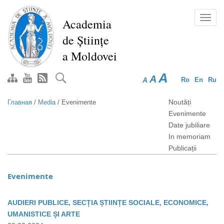
Перейти
к
Toggl
Academia
основному
navig
de Științe
содержанию
a Moldovei
A
A
A
Ro
En
Ru
Noutăți
Главная
/
Media
/
Evenimente
Evenimente
Date jubiliare
In memoriam
Publicații
Evenimente
AUDIERI PUBLICE, SECȚIA ȘTIINȚE SOCIALE, ECONOMICE,
UMANISTICE ȘI ARTE