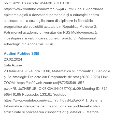
5671 4291 Passcode: 456630 YOUTUBE:
https://www.youtube.com/watch?v=j4rY_tm1Ohs 1. Abordarea
epistemologică a dezvoltării personale și a educației pentru
societate: de la strategiile trans disciplinare la finalitățile
pragmatice ale societății actuale din Republica Moldova 2.
Patrimoniul academic universitar din RSS Moldovenească:
investigarea și valorificarea bunelor practic 3. Patrimoniul
arheologic din epoca fierului în...
Audieri Publice SȘEI
20.02.2024
Sala Azurie
20 februarie 2024, ora 13.00, Matematică și Informatică, Geologie
și Seismologie Proiecte din Programele de stat (2020-2023) Link
ZOOM: https://us02web.zoom.us/j/87256549185?
pwd=RUUxZHBRUEIrOXl5K3V1Nk05ZTQ1dz09 Meeting ID: 872
5654 9185 Passcode: 133181 Youtube:
https://www.youtube.com/watch?v=h6ayNq8uVXM 1. Sisteme
Informatice inteligente pentru soluționarea problemelor slab
structurate și procesarea cunoștințelor și datelor 2. Metode