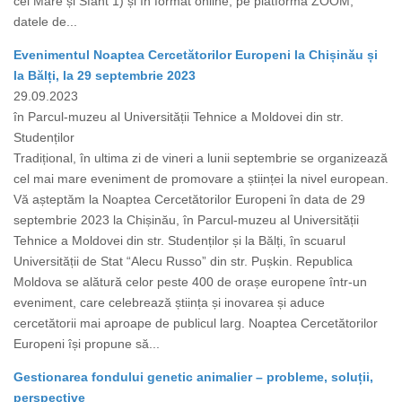
cel Mare și Sfânt 1) și în format online, pe platforma ZOOM,
datele de...
Evenimentul Noaptea Cercetătorilor Europeni la Chișinău și
la Bălți, la 29 septembrie 2023
29.09.2023
în Parcul-muzeu al Universității Tehnice a Moldovei din str.
Studenților
Tradițional, în ultima zi de vineri a lunii septembrie se organizează
cel mai mare eveniment de promovare a științei la nivel european.
Vă așteptăm la Noaptea Cercetătorilor Europeni în data de 29
septembrie 2023 la Chișinău, în Parcul-muzeu al Universității
Tehnice a Moldovei din str. Studenților și la Bălți, în scuarul
Universității de Stat “Alecu Russo” din str. Pușkin. Republica
Moldova se alătură celor peste 400 de orașe europene într-un
eveniment, care celebrează știința și inovarea și aduce
cercetătorii mai aproape de publicul larg. Noaptea Cercetătorilor
Europeni își propune să...
Gestionarea fondului genetic animalier – probleme, soluții,
perspective