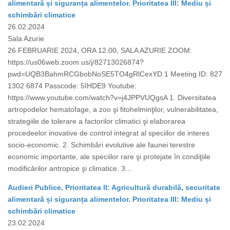
alimentară și siguranța alimentelor. Prioritatea III: Mediu și
schimbări climatice
26.02.2024
Sala Azurie
26 FEBRUARIE 2024, ORA 12.00, SALA AZURIE ZOOM:
https://us06web.zoom.us/j/82713026874?
pwd=UQB3BahmRCGbobNoSE5TO4gRlCexYD.1 Meeting ID: 827
1302 6874 Passcode: 5IHDE9 Youtube:
https://www.youtube.com/watch?v=j4JPPVUQgsA 1. Diversitatea
artropodelor hematofage, a zoo şi fitohelminţilor, vulnerabilitatea,
strategiile de tolerare a factorilor climatici şi elaborarea
procedeelor inovative de control integrat al speciilor de interes
socio-economic. 2. Schimbări evolutive ale faunei terestre
economic importante, ale speciilor rare şi protejate în condiţiile
modificărilor antropice şi climatice. 3...
Audieri Publice, Prioritatea II: Agricultură durabilă, securitate
alimentară și siguranța alimentelor. Prioritatea III: Mediu și
schimbări climatice
23.02.2024