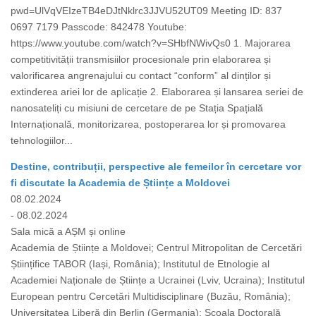
pwd=UlVqVEIzeTB4eDJtNklrc3JJVU52UT09 Meeting ID: 837
0697 7179 Passcode: 842478 Youtube:
https://www.youtube.com/watch?v=SHbfNWivQs0 1. Majorarea
competitivității transmisiilor procesionale prin elaborarea și
valorificarea angrenajului cu contact “conform” al dinților și
extinderea ariei lor de aplicație 2. Elaborarea și lansarea seriei de
nanosateliți cu misiuni de cercetare de pe Stația Spațială
Internațională, monitorizarea, postoperarea lor și promovarea
tehnologiilor...
Destine, contribuții, perspective ale femeilor în cercetare vor
fi discutate la Academia de Științe a Moldovei
08.02.2024
- 08.02.2024
Sala mică a AȘM și online
Academia de Științe a Moldovei; Centrul Mitropolitan de Cercetări
Științifice TABOR (Iași, România); Institutul de Etnologie al
Academiei Naționale de Științe a Ucrainei (Lviv, Ucraina); Institutul
European pentru Cercetări Multidisciplinare (Buzău, România);
Universitatea Liberă din Berlin (Germania); Școala Doctorală