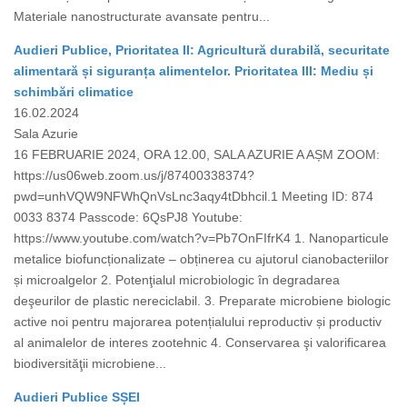
Materiale nanostructurate avansate pentru...
Audieri Publice, Prioritatea II: Agricultură durabilă, securitate
alimentară și siguranța alimentelor. Prioritatea III: Mediu și
schimbări climatice
16.02.2024
Sala Azurie
16 FEBRUARIE 2024, ORA 12.00, SALA AZURIE A AȘM ZOOM:
https://us06web.zoom.us/j/87400338374?
pwd=unhVQW9NFWhQnVsLnc3aqy4tDbhcil.1 Meeting ID: 874
0033 8374 Passcode: 6QsPJ8 Youtube:
https://www.youtube.com/watch?v=Pb7OnFIfrK4 1. Nanoparticule
metalice biofuncționalizate – obținerea cu ajutorul cianobacteriilor
și microalgelor 2. Potenţialul microbiologic în degradarea
deşeurilor de plastic nereciclabil. 3. Preparate microbiene biologic
active noi pentru majorarea potențialului reproductiv și productiv
al animalelor de interes zootehnic 4. Conservarea şi valorificarea
biodiversităţii microbiene...
Audieri Publice SȘEI