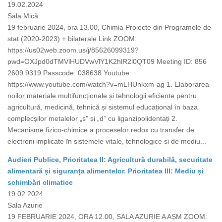
19.02.2024
Sala Mică
19 februarie 2024, ora 13.00, Chimia Proiecte din Programele de
stat (2020-2023) + bilaterale Link ZOOM:
https://us02web.zoom.us/j/85626099319?
pwd=OXJpd0dTMVlHUDVwVlY1K2hlR2l0QT09 Meeting ID: 856
2609 9319 Passcode: 038638 Youtube:
https://www.youtube.com/watch?v=mLHUnkxm-ag 1. Elaborarea
noilor materiale multifuncționale și tehnologii eficiente pentru
agricultură, medicină, tehnică și sistemul educațional în baza
complecșilor metalelor „s” și „d” cu liganzipolidentați 2.
Mecanisme fizico-chimice a proceselor redox cu transfer de
electroni implicate în sistemele vitale, tehnologice si de mediu...
Audieri Publice, Prioritatea II: Agricultură durabilă, securitate
alimentară și siguranța alimentelor. Prioritatea III: Mediu și
schimbări climatice
19.02.2024
Sala Azurie
19 FEBRUARIE 2024, ORA 12.00, SALA AZURIE A AȘM ZOOM: