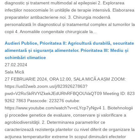
diagnostic și tratament multimodal al epilepsiei 2. Explorarea
infecțiilor nosocomiale în unitățile de terapie intensivă. Elaborarea
preparatelor antibacteriene noi. 3. Chirurgia modernă
personalizată în diagnosticul și tratamentul complex al tumorilor la
copii 4. Anomaliile congenitale chirurgicale la...
Audieri Publice, Prioritatea II: Agricultură durabilă, securitate
alimentară și siguranța alimentelor. Prioritatea III: Mediu și
schimbări climatice
27.02.2024
Sala Mică
27 FEBRUARIE 2024, ORA 12.00, SALA MICĂ A AȘM ZOOM:
https://us02web.zoom.us/j/82392627863?
pwd=V2RoSkRVYlZkekJEdURhRFBQOUVaQT09 Meeting ID: 823
9262 7863 Passcode: 223276 outube:
https://www.youtube.com/watch?v=nLYcp7yNgv4 1. Biotehnologii
şi procedee genetice de evaluare, conservare şi valorificare a
agrobiodiversităţii. 2. Determinarea parametrilor ce
caracterizează rezistenţa plantelor cu nivel diferit de organizare la
acţiunea temperaturilor extreme în scopul diminuării efectelor