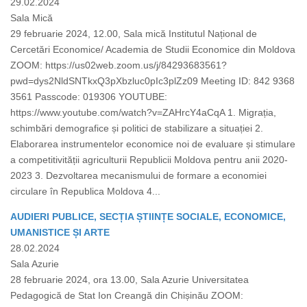
29.02.2024
Sala Mică
29 februarie 2024, 12.00, Sala mică Institutul Național de
Cercetări Economice/ Academia de Studii Economice din Moldova
ZOOM: https://us02web.zoom.us/j/84293683561?
pwd=dys2NldSNTkxQ3pXbzluc0pIc3plZz09 Meeting ID: 842 9368
3561 Passcode: 019306 YOUTUBE:
https://www.youtube.com/watch?v=ZAHrcY4aCqA 1. Migrația,
schimbări demografice și politici de stabilizare a situației 2.
Elaborarea instrumentelor economice noi de evaluare și stimulare
a competitivității agriculturii Republicii Moldova pentru anii 2020-
2023 3. Dezvoltarea mecanismului de formare a economiei
circulare în Republica Moldova 4...
AUDIERI PUBLICE, SECȚIA ȘTIINȚE SOCIALE, ECONOMICE,
UMANISTICE ȘI ARTE
28.02.2024
Sala Azurie
28 februarie 2024, ora 13.00, Sala Azurie Universitatea
Pedagogică de Stat Ion Creangă din Chișinău ZOOM: