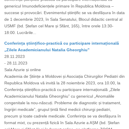
genericul Imunodeficiențele primare în Republica Moldova –
succese și provocări. Evenimentul științific se va desfășura în data
de 1 decembrie 2023, în Sala Senatului, Blocul didactic central al
USMF (bd. Ștefan cel Mare și Sfânt, 165), între orele 13:30-
18:00. Lucrările...
Conferința științifico-practică cu participare internațională
„Zilele Academicianului Natalia Gheorghiu”
28.11.2023
- 28.11.2023
Sala Azurie și online
Academia de Științe a Moldovei și Asociația Chirurgilor Pediatri din
Republica Moldova vă invită la 28 noiembrie 2023, ora 10.00, la
Conferința științifico-practică cu participare internațională „Zilele
Academicianului Natalia Gheorghiu” cu genericul „Anomaliile
congenitale la nou-născuți. Probleme de diagnostic și tratament,
îngrijiri medicale”, grupul țintă fiind medicii chirurgi pediatri,
precum și toate cadrele medicale. Conferința se va desfășura în
format mixt, cu prezență fizică în Sala Azurie a AȘM (bd. Ștefan