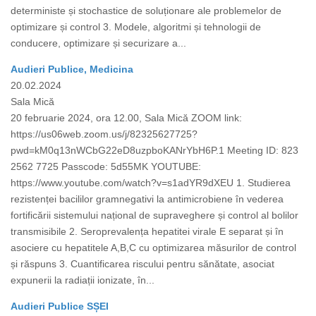
deterministe și stochastice de soluționare ale problemelor de
optimizare și control 3. Modele, algoritmi și tehnologii de
conducere, optimizare și securizare a...
Audieri Publice, Medicina
20.02.2024
Sala Mică
20 februarie 2024, ora 12.00, Sala Mică ZOOM link:
https://us06web.zoom.us/j/82325627725?
pwd=kM0q13nWCbG22eD8uzpboKANrYbH6P.1 Meeting ID: 823
2562 7725 Passcode: 5d55MK YOUTUBE:
https://www.youtube.com/watch?v=s1adYR9dXEU 1. Studierea
rezistenței bacililor gramnegativi la antimicrobiene în vederea
fortificării sistemului național de supraveghere și control al bolilor
transmisibile 2. Seroprevalența hepatitei virale E separat și în
asociere cu hepatitele A,B,C cu optimizarea măsurilor de control
și răspuns 3. Cuantificarea riscului pentru sănătate, asociat
expunerii la radiații ionizate, în...
Audieri Publice SȘEI