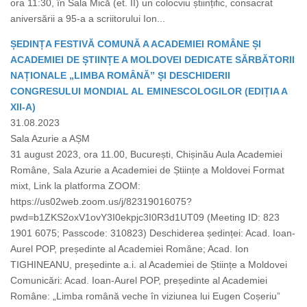
ora 11:30, în Sala Mică (et. II) un colocviu științific, consacrat
aniversării a 95-a a scriitorului Ion...
ȘEDINȚA FESTIVĂ COMUNĂ A ACADEMIEI ROMÂNE ȘI
ACADEMIEI DE ȘTIINȚE A MOLDOVEI DEDICATE SĂRBĂTORII
NAȚIONALE „LIMBA ROMÂNĂ” ȘI DESCHIDERII
CONGRESULUI MONDIAL AL EMINESCOLOGILOR (EDIȚIA A
XII-A)
31.08.2023
Sala Azurie a AȘM
31 august 2023, ora 11.00, București, Chișinău Aula Academiei
Române, Sala Azurie a Academiei de Științe a Moldovei Format
mixt, Link la platforma ZOOM:
https://us02web.zoom.us/j/82319016075?
pwd=b1ZKS2oxV1ovY3I0ekpjc3I0R3d1UT09 (Meeting ID: 823
1901 6075; Passcode: 310823) Deschiderea ședinței: Acad. Ioan-
Aurel POP, președinte al Academiei Române; Acad. Ion
TIGHINEANU, președinte a.i. al Academiei de Științe a Moldovei
Comunicări: Acad. Ioan-Aurel POP, președinte al Academiei
Române: „Limba română veche în viziunea lui Eugen Coșeriu”