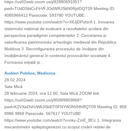
https://us02web.zoom.us/j/82880691051?
pwd=TUdDSktCcFlrVFJOdWRJSkN0RjdGQT09 Meeting ID:
4085966412 Passcode: 593780 YOUTUBE:
https://www.youtube.com/watch?v=X6JjDPutsrA 1. Inovarea
sistemului național de evaluare a rezultatelor școlare din
perspectiva paradigmei competențelor 2. Cercetarea și
valorificarea patrimoniului arheologic medieval din Republica
Moldova 3. Reconfigurarea procesului de învățare din
învățământul general în contextul provocărilor societale 4.
Formarea inițială și...
Audieri Publice, Medicina
28.02.2024
Sala Mică
28 februarie 2024, ora 12.00, Sala Mică ZOOM link:
https://us02web.zoom.us/j/85889869868?
pwd=K2VXeDVrUWk3Skl0T0FNYWJNVHhRQT09 Meeting ID: 858
8986 9868 Passcode: 567617 YOUTUBE:
https://www.youtube.com/watch?v=nky-ZmE_BCc 1. Integrarea
mecanismelor epileptogenezei cu scopul creării rețelei de