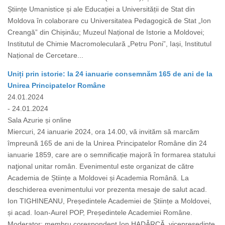
Științe Umanistice și ale Educației a Universității de Stat din
Moldova în colaborare cu Universitatea Pedagogică de Stat „Ion
Creangă” din Chișinău; Muzeul Național de Istorie a Moldovei;
Institutul de Chimie Macromoleculară „Petru Poni”, Iași, Institutul
Național de Cercetare...
Uniți prin istorie: la 24 ianuarie consemnăm 165 de ani de la
Unirea Principatelor Române
24.01.2024
- 24.01.2024
Sala Azurie și online
Miercuri, 24 ianuarie 2024, ora 14.00, vă invităm să marcăm
împreună 165 de ani de la Unirea Principatelor Române din 24
ianuarie 1859, care are o semnificație majoră în formarea statului
naţional unitar român. Evenimentul este organizat de către
Academia de Științe a Moldovei și Academia Română. La
deschiderea evenimentului vor prezenta mesaje de salut acad.
Ion TIGHINEANU, Președintele Academiei de Științe a Moldovei,
și acad. Ioan-Aurel POP, Președintele Academiei Române.
Moderator: membru corespondent Ion HADÂRCĂ, vicepreședinte