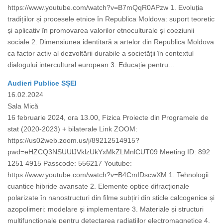
https://www.youtube.com/watch?v=B7mQqR0APzw 1. Evoluția
tradițiilor și procesele etnice în Republica Moldova: suport teoretic
și aplicativ în promovarea valorilor etnoculturale și coeziunii
sociale 2. Dimensiunea identitară a artelor din Republica Moldova
ca factor activ al dezvoltării durabile a societății în contextul
dialogului intercultural european 3. Educație pentru...
Audieri Publice SȘEI
16.02.2024
Sala Mică
16 februarie 2024, ora 13.00, Fizica Proiecte din Programele de
stat (2020-2023) + bilaterale Link ZOOM:
https://us02web.zoom.us/j/89212514915?
pwd=eHZCQ3NSUUlJVklzUkYxMkZLMnlCUT09 Meeting ID: 892
1251 4915 Passcode: 556217 Youtube:
https://www.youtube.com/watch?v=B4CmIDscwXM 1. Tehnologii
cuantice hibride avansate 2. Elemente optice difracționale
polarizate în nanostructuri din filme subțiri din sticle calcogenice și
azopolimeri: modelare și implementare 3. Materiale și structuri
multifuncționale pentru detectarea radiațiilor electromagnetice 4.