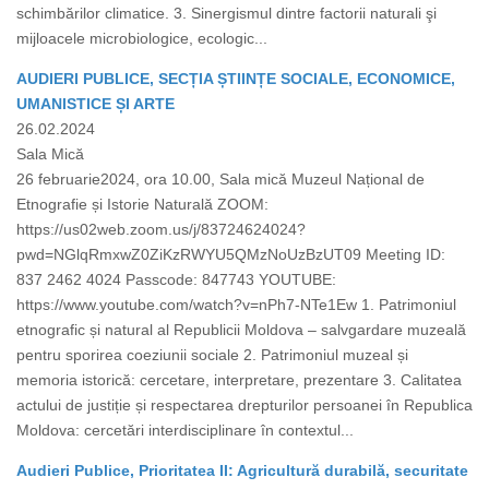
schimbărilor climatice. 3. Sinergismul dintre factorii naturali şi
mijloacele microbiologice, ecologic...
AUDIERI PUBLICE, SECȚIA ȘTIINȚE SOCIALE, ECONOMICE,
UMANISTICE ȘI ARTE
26.02.2024
Sala Mică
26 februarie2024, ora 10.00, Sala mică Muzeul Național de
Etnografie și Istorie Naturală ZOOM:
https://us02web.zoom.us/j/83724624024?
pwd=NGlqRmxwZ0ZiKzRWYU5QMzNoUzBzUT09 Meeting ID:
837 2462 4024 Passcode: 847743 YOUTUBE:
https://www.youtube.com/watch?v=nPh7-NTe1Ew 1. Patrimoniul
etnografic și natural al Republicii Moldova – salvgardare muzeală
pentru sporirea coeziunii sociale 2. Patrimoniul muzeal și
memoria istorică: cercetare, interpretare, prezentare 3. Calitatea
actului de justiție și respectarea drepturilor persoanei în Republica
Moldova: cercetări interdisciplinare în contextul...
Audieri Publice, Prioritatea II: Agricultură durabilă, securitate