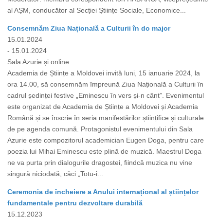
al AȘM, conducător al Secției Științe Sociale, Economice...
Consemnăm Ziua Națională a Culturii în do major
15.01.2024
- 15.01.2024
Sala Azurie și online
Academia de Științe a Moldovei invită luni, 15 ianuarie 2024, la
ora 14.00, să consemnăm împreună Ziua Națională a Culturii în
cadrul ședinței festive „Eminescu în vers și-n cânt”. Evenimentul
este organizat de Academia de Științe a Moldovei și Academia
Română și se înscrie în seria manifestărilor științifice și culturale
de pe agenda comună. Protagonistul evenimentului din Sala
Azurie este compozitorul academician Eugen Doga, pentru care
poezia lui Mihai Eminescu este plină de muzică. Maestrul Doga
ne va purta prin dialogurile dragostei, fiindcă muzica nu vine
singură niciodată, căci „Totu-i...
Ceremonia de încheiere a Anului internațional al științelor
fundamentale pentru dezvoltare durabilă
15.12.2023