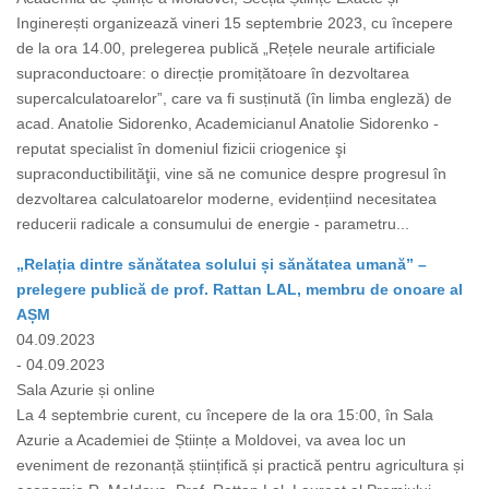
Inginerești organizează vineri 15 septembrie 2023, cu începere
de la ora 14.00, prelegerea publică „Rețele neurale artificiale
supraconductoare: o direcție promițătoare în dezvoltarea
supercalculatoarelor”, care va fi susținută (în limba engleză) de
acad. Anatolie Sidorenko, Academicianul Anatolie Sidorenko -
reputat specialist în domeniul fizicii criogenice şi
supraconductibilităţii, vine să ne comunice despre progresul în
dezvoltarea calculatoarelor moderne, evidențiind necesitatea
reducerii radicale a consumului de energie - parametru...
„Relația dintre sănătatea solului și sănătatea umană” –
prelegere publică de prof. Rattan LAL, membru de onoare al
AȘM
04.09.2023
- 04.09.2023
Sala Azurie și online
La 4 septembrie curent, cu începere de la ora 15:00, în Sala
Azurie a Academiei de Științe a Moldovei, va avea loc un
eveniment de rezonanță științifică și practică pentru agricultura și