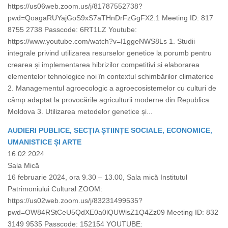
https://us06web.zoom.us/j/81787552738?
pwd=QoagaRUYajGoS9xS7aTHnDrFzGgFX2.1 Meeting ID: 817
8755 2738 Passcode: 6RT1LZ Youtube:
https://www.youtube.com/watch?v=I1ggeNWS8Ls 1. Studii
integrale privind utilizarea resurselor genetice la porumb pentru
crearea și implementarea hibrizilor competitivi și elaborarea
elementelor tehnologice noi în contextul schimbărilor climaterice
2. Managementul agroecologic a agroecosistemelor cu culturi de
câmp adaptat la provocările agriculturii moderne din Republica
Moldova 3. Utilizarea metodelor genetice și...
AUDIERI PUBLICE, SECȚIA ȘTIINȚE SOCIALE, ECONOMICE,
UMANISTICE ȘI ARTE
16.02.2024
Sala Mică
16 februarie 2024, ora 9.30 – 13.00, Sala mică Institutul
Patrimoniului Cultural ZOOM:
https://us02web.zoom.us/j/83231499535?
pwd=OW84RStCeU5QdXE0a0lQUWlsZ1Q4Zz09 Meeting ID: 832
3149 9535 Passcode: 152154 YOUTUBE: