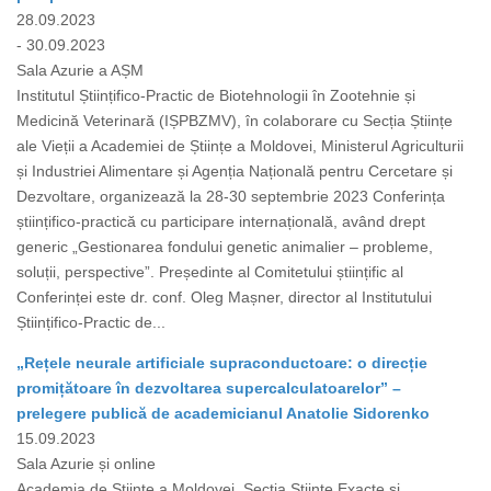
28.09.2023
- 30.09.2023
Sala Azurie a AȘM
Institutul Științifico-Practic de Biotehnologii în Zootehnie și
Medicină Veterinară (IȘPBZMV), în colaborare cu Secția Științe
ale Vieții a Academiei de Științe a Moldovei, Ministerul Agriculturii
și Industriei Alimentare și Agenția Națională pentru Cercetare și
Dezvoltare, organizează la 28-30 septembrie 2023 Сonferința
științifico-practică cu participare internațională, având drept
generic „Gestionarea fondului genetic animalier – probleme,
soluții, perspective”. Președinte al Comitetului științific al
Conferinței este dr. conf. Oleg Mașner, director al Institutului
Științifico-Practic de...
„Rețele neurale artificiale supraconductoare: o direcție
promițătoare în dezvoltarea supercalculatoarelor” –
prelegere publică de academicianul Anatolie Sidorenko
15.09.2023
Sala Azurie și online
Academia de Științe a Moldovei, Secția Științe Exacte și