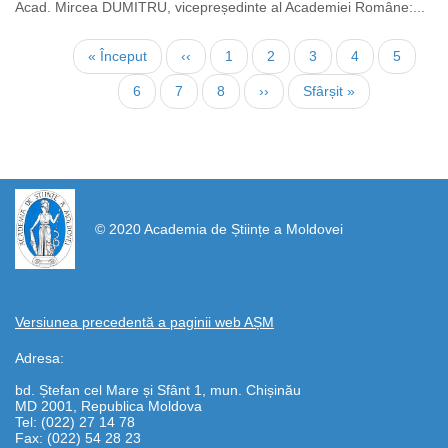
Acad. Mircea DUMITRU, vicepreședinte al Academiei Române:...
Нумерация
Первая
« Început
←
‹‹
Страница
1
Страница
2
Текущая
3
Страница
4
Страни
5
страниц
страница
страница
Страница
6
Страница
7
Страница
8
Следующая
››
Последняя
Sfârșit »
страница
страница
https://propletenie.ru/
© 2020 Academia de Științe a Moldovei
Versiunea precedentă a paginii web AȘM
Adresa:
bd. Ștefan cel Mare și Sfânt 1, mun. Chișinău
MD 2001, Republica Moldova
Tel: (022) 27 14 78
Fax: (022) 54 28 23