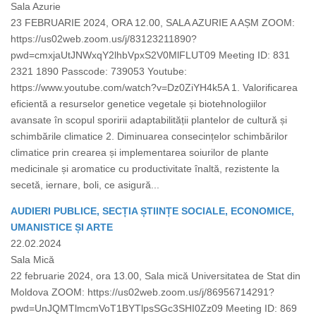
Sala Azurie
23 FEBRUARIE 2024, ORA 12.00, SALA AZURIE A AȘM ZOOM:
https://us02web.zoom.us/j/83123211890?
pwd=cmxjaUtJNWxqY2lhbVpxS2V0MlFLUT09 Meeting ID: 831
2321 1890 Passcode: 739053 Youtube:
https://www.youtube.com/watch?v=Dz0ZiYH4k5A 1. Valorificarea
eficientă a resurselor genetice vegetale și biotehnologiilor
avansate în scopul sporirii adaptabilității plantelor de cultură și
schimbările climatice 2. Diminuarea consecințelor schimbărilor
climatice prin crearea și implementarea soiurilor de plante
medicinale și aromatice cu productivitate înaltă, rezistente la
secetă, iernare, boli, ce asigură...
AUDIERI PUBLICE, SECȚIA ȘTIINȚE SOCIALE, ECONOMICE,
UMANISTICE ȘI ARTE
22.02.2024
Sala Mică
22 februarie 2024, ora 13.00, Sala mică Universitatea de Stat din
Moldova ZOOM: https://us02web.zoom.us/j/86956714291?
pwd=UnJQMTlmcmVoT1BYTlpsSGc3SHI0Zz09 Meeting ID: 869