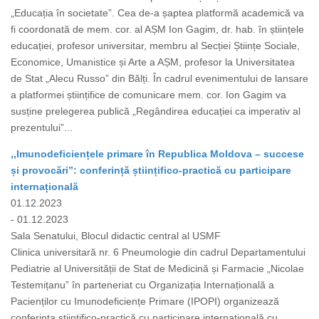
„Educația în societate”. Cea de-a șaptea platformă academică va
fi coordonată de mem. cor. al AȘM Ion Gagim, dr. hab. în științele
educației, profesor universitar, membru al Secției Științe Sociale,
Economice, Umanistice și Arte a AȘM, profesor la Universitatea
de Stat „Alecu Russo” din Bălți. În cadrul evenimentului de lansare
a platformei științifice de comunicare mem. cor. Ion Gagim va
susține prelegerea publică „Regândirea educației ca imperativ al
prezentului”...
,,Imunodeficiențele primare în Republica Moldova – succese
și provocări”: conferință științifico-practică cu participare
internațională
01.12.2023
- 01.12.2023
Sala Senatului, Blocul didactic central al USMF
Clinica universitară nr. 6 Pneumologie din cadrul Departamentului
Pediatrie al Universității de Stat de Medicină și Farmacie „Nicolae
Testemițanu” în parteneriat cu Organizația Internațională a
Pacienților cu Imunodeficiențe Primare (IPOPI) organizează
conferința științifico-practică cu participare internațională cu