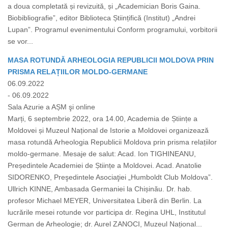
a doua completată și revizuită, și „Academician Boris Gaina.
Biobibliografie”, editor Biblioteca Științifică (Institut) „Andrei
Lupan”. Programul evenimentului Conform programului, vorbitorii
se vor...
MASA ROTUNDĂ ARHEOLOGIA REPUBLICII MOLDOVA PRIN
PRISMA RELAȚIILOR MOLDO-GERMANE
06.09.2022
- 06.09.2022
Sala Azurie a AȘM şi online
Marți, 6 septembrie 2022, ora 14.00, Academia de Științe a
Moldovei și Muzeul Național de Istorie a Moldovei organizează
masa rotundă Arheologia Republicii Moldova prin prisma relațiilor
moldo-germane. Mesaje de salut: Acad. Ion TIGHINEANU,
Președintele Academiei de Științe a Moldovei. Acad. Anatolie
SIDORENKO, Preşedintele Asociaţiei „Humboldt Club Moldova”.
Ullrich KINNE, Ambasada Germaniei la Chișinău. Dr. hab.
profesor Michael MEYER, Universitatea Liberă din Berlin. La
lucrările mesei rotunde vor participa dr. Regina UHL, Institutul
German de Arheologie; dr. Aurel ZANOCI, Muzeul Național...