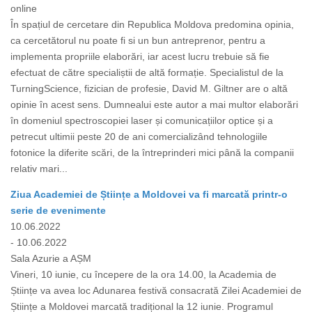
online
În spațiul de cercetare din Republica Moldova predomina opinia,
ca cercetătorul nu poate fi si un bun antreprenor, pentru a
implementa propriile elaborări, iar acest lucru trebuie să fie
efectuat de către specialiștii de altă formație. Specialistul de la
TurningScience, fizician de profesie, David M. Giltner are o altă
opinie în acest sens. Dumnealui este autor a mai multor elaborări
în domeniul spectroscopiei laser și comunicațiilor optice și a
petrecut ultimii peste 20 de ani comercializând tehnologiile
fotonice la diferite scări, de la întreprinderi mici până la companii
relativ mari...
Ziua Academiei de Științe a Moldovei va fi marcată printr-o
serie de evenimente
10.06.2022
- 10.06.2022
Sala Azurie a AȘM
Vineri, 10 iunie, cu începere de la ora 14.00, la Academia de
Științe va avea loc Adunarea festivă consacrată Zilei Academiei de
Științe a Moldovei marcată tradițional la 12 iunie. Programul