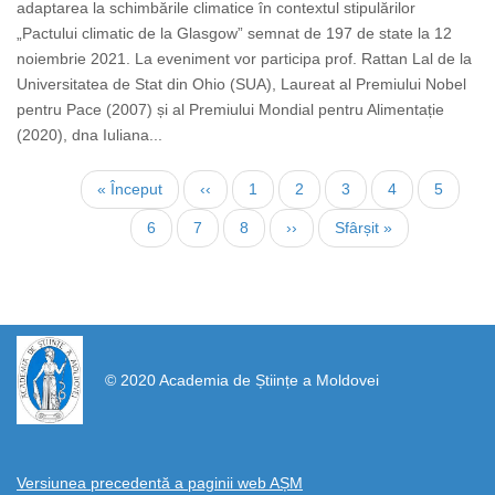
adaptarea la schimbările climatice în contextul stipulărilor
„Pactului climatic de la Glasgow” semnat de 197 de state la 12
noiembrie 2021. La eveniment vor participa prof. Rattan Lal de la
Universitatea de Stat din Ohio (SUA), Laureat al Premiului Nobel
pentru Pace (2007) și al Premiului Mondial pentru Alimentație
(2020), dna Iuliana...
Pagination
First
« Început
Previous
‹‹
Page
1
Page
2
Page
3
Page
4
Current
5
page
page
page
Page
6
Page
7
Page
8
Next
››
Last
Sfârșit »
page
page
https://propletenie.ru/
© 2020 Academia de Științe a Moldovei
Versiunea precedentă a paginii web AȘM