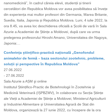
nanomedicină”, în cadrul căreia elevii, studenții și tinerii
cercetători din Republica Moldova vor avea posibilitatea să învețe
din experiența mai multor profesori din Germania, Marea Britanie,
Suedia, Italia, Japonia și Republica Moldova. Luni, 4 iulie 2022, la
ora 8.45, va avea loc deschiderea oficială a Școlii de vară în Sala
Azurie a Academiei de Științe a Moldovei, după care va urma
prelegerea profesorului Hiroshi Amano, Universitatea din Nagoya,
Japonia:...
Conferința științifico-practică națională „Genofondul
animalelor de fermă – baza sectorului zootehnic, probleme,
soluții și perspective în Republica Moldova”
27.06.2022
- 27.06.2022
Sala Azurie a AȘM şi online
Institutul Științifico-Practic de Biotehnologii în Zootehnie și
Medicină Veterinară (IȘPBZMV), în colaborare cu Secția Științe
ale Vieții a Academiei de Științe a Moldovei, Ministerul Agriculturii
și Industriei Alimentare și Universitatea Agrară de Stat din
Moldova, organizează la 27 iunie 2022, cu începere de la ora