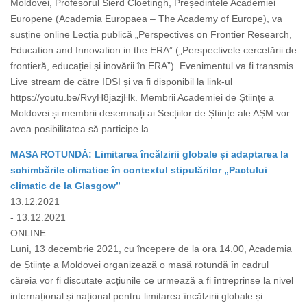
Moldovei, Profesorul Sierd Cloetingh, Președintele Academiei
Europene (Academia Europaea – The Academy of Europe), va
susține online Lecția publică „Perspectives on Frontier Research,
Education and Innovation in the ERA” („Perspectivele cercetării de
frontieră, educației și inovării în ERA”). Evenimentul va fi transmis
Live stream de către IDSI și va fi disponibil la link-ul
https://youtu.be/RvyH8jazjHk. Membrii Academiei de Științe a
Moldovei și membrii desemnați ai Secțiilor de Științe ale AȘM vor
avea posibilitatea să participe la...
MASA ROTUNDĂ: Limitarea încălzirii globale și adaptarea la
schimbările climatice în contextul stipulărilor „Pactului
climatic de la Glasgow”
13.12.2021
- 13.12.2021
ONLINE
Luni, 13 decembrie 2021, cu începere de la ora 14.00, Academia
de Științe a Moldovei organizează o masă rotundă în cadrul
căreia vor fi discutate acțiunile ce urmează a fi întreprinse la nivel
internațional și național pentru limitarea încălzirii globale și