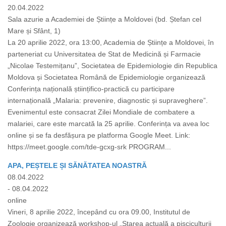
20.04.2022
Sala azurie a Academiei de Științe a Moldovei (bd. Ștefan cel
Mare și Sfânt, 1)
La 20 aprilie 2022, ora 13:00, Academia de Științe a Moldovei, în
parteneriat cu Universitatea de Stat de Medicină și Farmacie
„Nicolae Testemițanu”, Societatea de Epidemiologie din Republica
Moldova și Societatea Română de Epidemiologie organizează
Conferința națională științifico-practică cu participare
internațională „Malaria: prevenire, diagnostic și supraveghere”.
Evenimentul este consacrat Zilei Mondiale de combatere a
malariei, care este marcată la 25 aprilie. Conferința va avea loc
online și se fa desfășura pe platforma Google Meet. Link:
https://meet.google.com/tde-gcxg-srk PROGRAM...
APA, PEȘTELE ȘI SĂNĂTATEA NOASTRĂ
08.04.2022
- 08.04.2022
online
Vineri, 8 aprilie 2022, începând cu ora 09.00, Institutul de
Zoologie organizează workshop-ul „Starea actuală a pisciculturii