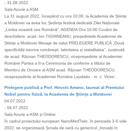
- 31.08.2022
Sala Azurie a AȘM
La 31 august 2022, începând cu ora 10:00, la Academia de Științe
a Moldovei va avea loc Ședința festivă dedicată Zilei Naționale
„Limba noastră cea Română”. AGENDA Ora 10:00 Cuvânt de
deschidere: acad. Ion TIGHINEANU, președintele Academiei de
Științe a Moldovei Mesaje de salut PRELEGERE PUBLICĂ „Două
specificități istorice românești: latinitatea și statalitatea”, susținută
de acad. Răzvan THEODORESCU, vicepreședinte al Academiei
Române Partea a II-a Ceremonia de conferire a titlului de
Membru de Onoare al AȘM acad. Răzvan THEODORESCU,
vicepreședinte al Academiei Române Laudatio - m. c. Victor...
Prelegere publică a Prof. Hiroshi Amano, laureat al Premiului
Nobel pentru fizică, la Academia de Științe a Moldovei
04.07.2022
- 04.07.2022
Sala Azurie a AȘM și Online
În cadrul proiectului european NanoMedTwin, în perioada 3-6 iulie
2022, se organizează Școala de vară cu genericul „Inovații în