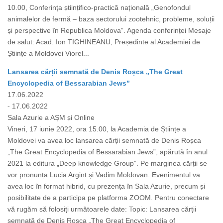
10.00, Conferința științifico-practică națională „Genofondul
animalelor de fermă – baza sectorului zootehnic, probleme, soluții
și perspective în Republica Moldova”. Agenda conferinței Mesaje
de salut: Acad. Ion TIGHINEANU, Președinte al Academiei de
Științe a Moldovei Viorel...
Lansarea cărții semnată de Denis Roșca „The Great
Encyclopedia of Bessarabian Jews”
17.06.2022
- 17.06.2022
Sala Azurie a AȘM și Online
Vineri, 17 iunie 2022, ora 15.00, la Academia de Științe a
Moldovei va avea loc lansarea cărții semnată de Denis Roșca
„The Great Encyclopedia of Bessarabian Jews”, apărută în anul
2021 la editura „Deep knowledge Group”. Pe marginea cărții se
vor pronunța Lucia Argint și Vadim Moldovan. Evenimentul va
avea loc în format hibrid, cu prezența în Sala Azurie, precum și
posibilitate de a participa pe platforma ZOOM. Pentru conectare
vă rugăm să folosiți următoarele date: Topic: Lansarea cărții
semnată de Denis Roșca „The Great Encyclopedia of