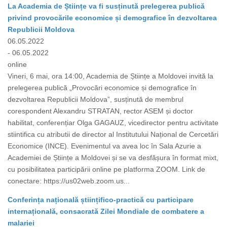
La Academia de Științe va fi susținută prelegerea publică
privind provocările economice și demografice în dezvoltarea
Republicii Moldova
06.05.2022
- 06.05.2022
online
Vineri, 6 mai, ora 14:00, Academia de Științe a Moldovei invită la
prelegerea publică „Provocări economice și demografice în
dezvoltarea Republicii Moldova”, susținută de membrul
corespondent Alexandru STRATAN, rector ASEM și doctor
habilitat, conferențiar Olga GAGAUZ, vicedirector pentru activitate
stiintifica cu atributii de director al Institutului Național de Cercetări
Economice (INCE). Evenimentul va avea loc în Sala Azurie a
Academiei de Științe a Moldovei și se va desfășura în format mixt,
cu posibilitatea participării online pe platforma ZOOM. Link de
conectare: https://us02web.zoom.us...
Conferința națională științifico-practică cu participare
internațională, consacrată Zilei Mondiale de combatere a
malariei