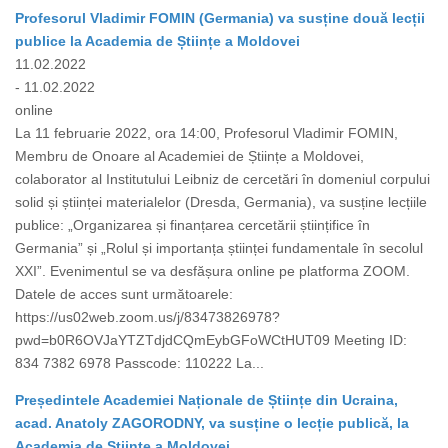
Profesorul Vladimir FOMIN (Germania) va susține două lecții
publice la Academia de Științe a Moldovei
11.02.2022
- 11.02.2022
online
La 11 februarie 2022, ora 14:00, Profesorul Vladimir FOMIN,
Membru de Onoare al Academiei de Științe a Moldovei,
colaborator al Institutului Leibniz de cercetări în domeniul corpului
solid și științei materialelor (Dresda, Germania), va susține lecțiile
publice: „Organizarea și finanțarea cercetării științifice în
Germania” și „Rolul și importanța științei fundamentale în secolul
XXI”. Evenimentul se va desfășura online pe platforma ZOOM.
Datele de acces sunt următoarele:
https://us02web.zoom.us/j/83473826978?
pwd=b0R6OVJaYTZTdjdCQmEybGFoWCtHUT09 Meeting ID:
834 7382 6978 Passcode: 110222 La...
Președintele Academiei Naționale de Științe din Ucraina,
acad. Anatoly ZAGORODNY, va susține o lecție publică, la
Academia de Științe a Moldovei