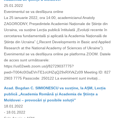
25.01.2022
Evenimentul se va desfășura online
La 25 ianuarie 2022, ora 14:00, academicianul Anatoly
ZAGORODNY, Președintele Academiei Naționale de Științe din
Ucraina, va susține Lecția publică întitulată „Evoluții recente în
cercetarea fundamentală și aplicată la Academia Națională de
Științe din Ucraina” („Recent Developments in Basic and Applied
Research at the National Academy of Sciences of Ukraine”).
Evenimentul se va desfășura online pe platforma ZOOM. Datele
de acces sunt următoarele:
https://us02web.zoom.us/j/82729037775?
pwd=T004c0I3aEVnTE1oUHZqQ29xRXVkZz09 Meeting ID: 827
2903 7775 Passcode: 250122 La eveniment sunt invitați...
Acad. Bogdan C. SIMIONESCU va susține, la AȘM, Lecția
publică „Academia Română și Academia de Științe a
Moldovei – provocări și posibile soluții”
18.01.2022
- 18.01.2022