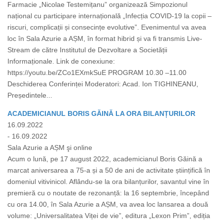
Farmacie „Nicolae Testemițanu” organizează Simpozionul
național cu participare internațională „Infecția COVID-19 la copii –
riscuri, complicații și consecințe evolutive”. Evenimentul va avea
loc în Sala Azurie a AȘM, în format hibrid și va fi transmis Live-
Stream de către Institutul de Dezvoltare a Societății
Informaționale. Link de conexiune:
https://youtu.be/ZCo1EXmkSuE PROGRAM 10.30 –11.00
Deschiderea Conferinței Moderatori: Acad. Ion TIGHINEANU,
Președintele...
ACADEMICIANUL BORIS GĂINĂ LA ORA BILANȚURILOR
16.09.2022
- 16.09.2022
Sala Azurie a AȘM şi online
Acum o lună, pe 17 august 2022, academicianul Boris Găină a
marcat aniversarea a 75-a și a 50 de ani de activitate științifică în
domeniul vitivinicol. Aflându-se la ora bilanțurilor, savantul vine în
premieră cu o noutate de rezonanță: la 16 septembrie, începând
cu ora 14.00, în Sala Azurie a AȘM, va avea loc lansarea a două
volume: „Universalitatea Viței de vie”, editura „Lexon Prim”, ediția