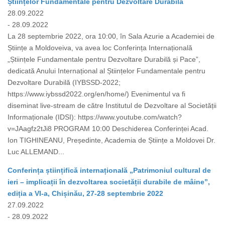
Științelor Fundamentale pentru Dezvoltare Durabilă
28.09.2022
- 28.09.2022
La 28 septembrie 2022, ora 10:00, în Sala Azurie a Academiei de
Științe a Moldoveiva, va avea loc Conferința Internațională
„Științele Fundamentale pentru Dezvoltare Durabilă și Pace”,
dedicată Anului Internațional al Științelor Fundamentale pentru
Dezvoltare Durabilă (IYBSSD-2022;
https://www.iybssd2022.org/en/home/) Evenimentul va fi
diseminat live-stream de către Institutul de Dezvoltare al Societății
Informaționale (IDSI): https://www.youtube.com/watch?
v=JAagfz2tJi8 PROGRAM 10:00 Deschiderea Conferinței Acad.
Ion TIGHINEANU, Președinte, Academia de Științe a Moldovei Dr.
Luc ALLEMAND...
Conferința științifică internațională „Patrimoniul cultural de
ieri – implicații în dezvoltarea societății durabile de mâine”,
ediția a VI-a, Chișinău, 27-28 septembrie 2022
27.09.2022
- 28.09.2022