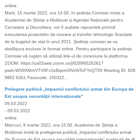
online
Marți, 15 martie 2022, ora 14.00, în ședința Comisiei mixte a
Academiei de Științe a Moldovei și Agenției Naționale pentru
Cercetare și Dezvoltare, vor fi audiate rapoartele privind
executarea proiectelor de inovare și transfer tehnologic finanțate
de la bugetul de stat în anul 2021. Ședința comisiei se va
desfășura exclusiv în format online. Pentru participare la ședința
Comisiei vă rugăm să utilizați link-ul de conexiune la platforma
ZOOM: https://us02web.zoom.us/j/82898526261?
pwd=WS9XMmVTV0FxSzBqem5lVnNTcFYvQT09 Meeting ID: 828
9852 6261 Passcode: 150322...
Prelegere publică „Impactul conflictului armat din Europa de
Est asupra securității internaționale”
09.03.2022
- 09.03.2022
online
Miercuri, 9 martie 2022, ora 15.00, Academia de Științe a
Moldovei invită la prelegerea publică „Impactul conflictului armat
din Europa de Est asupra securității internaționale” susținută de dl