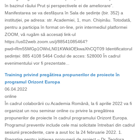
în bazinul râului Prut și perspectivele ei de ameliorare”.
Manifestarea se va desfășura în Sala de ședințe (bir. 352) a
instituției, pe adresa: str. Academiei, 1, mun. Chișinău. Totodată,
pentru a participa în format on-line, prin intermediul platformei
ZOOM, vă rugăm să accesați link-ul
https://us02web.zoom.us/j/88541085464?
pwd=Rm55MGp1OWxLN01KWkliOEkwaXhCQT09 Identificatorul
ședinței: 885 4108 5464 Codul de acces: 528000 În cadrul
evenimentului vor fi prezentate...
Training privind pregătirea propunerilor de proiecte în
programul Orizont Europa
06.04.2022
online
În cadrul colaborării cu Academia Română, la 6 aprilie 2022 va fi
organizat un nou seminar online cu privire la pregătirea
propunerilor de proiecte în cadrul programului Orizont Europa.
Programul preventiv include cele mai solicitate întrebari din cadrul
sesiunii precedente, care a avut loc la 24 februarie 2022. 1.
Pregatire pentru initierea propunerii de proiect – Dr. Teodora