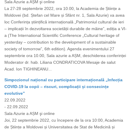
Sala Azurie a AȘM şi online
La 27-28 septembrie 2022, ora 10.00, la Academia de Științe a
Moldovei (bd. Ștefan cel Mare și Sfânt nr. 1, Sala Azurie) va avea
loc Conferința științifică internațională „Patrimoniul cultural de ieri
– implicații în dezvoltarea societății durabile de mâine”, ediția a VI-
a (The International Scientific Conference „Cultural heritage of
yesterday – contribution to the development of a sustainable
society of tomorrow”, 6th edition). Agenda evenimentului 27
septembrie ora 10.00, Sala azurie a AȘM, deschiderea conferinței
Moderator dr. hab. Liliana CONDRATICOVA Mesaje de salut
Acad. Ion TIGHINEANU...
Simpozionul național cu participare internațională „Infecția
COVID-19 la copii – riscuri, complicații și consecințe
evolutive”
22.09.2022
- 22.09.2022
Sala Azurie a AȘM şi online
Joi, 22 septembrie 2022, cu începere de la ora 10:00, Academia
de Științe a Moldovei și Universitatea de Stat de Medicină și