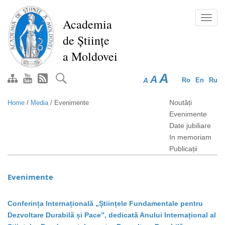
Skip
to
Toggl
Academia
main
navig
de Științe
content
a Moldovei
A
A
A
Ro
En
Ru
Noutăți
Home
/
Media
/
Evenimente
Evenimente
Date jubiliare
In memoriam
Publicații
Evenimente
Conferința Internațională „Științele Fundamentale pentru
Dezvoltare Durabilă și Pace”, dedicată Anului Internațional al