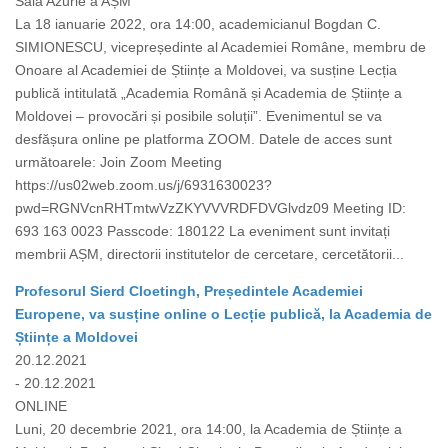
Sala Azurie a AȘM
La 18 ianuarie 2022, ora 14:00, academicianul Bogdan C.
SIMIONESCU, vicepreședinte al Academiei Române, membru de
Onoare al Academiei de Științe a Moldovei, va susține Lecția
publică intitulată „Academia Română și Academia de Științe a
Moldovei – provocări și posibile soluții”. Evenimentul se va
desfășura online pe platforma ZOOM. Datele de acces sunt
următoarele: Join Zoom Meeting
https://us02web.zoom.us/j/6931630023?
pwd=RGNVcnRHTmtwVzZKYVVVRDFDVGlvdz09 Meeting ID:
693 163 0023 Passcode: 180122 La eveniment sunt invitați
membrii AȘM, directorii institutelor de cercetare, cercetătorii...
Profesorul Sierd Cloetingh, Președintele Academiei
Europene, va susține online o Lecție publică, la Academia de
Științe a Moldovei
20.12.2021
- 20.12.2021
ONLINE
Luni, 20 decembrie 2021, ora 14:00, la Academia de Științe a