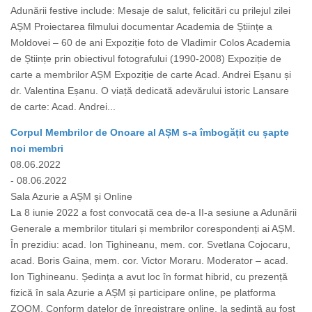
Adunării festive include: Mesaje de salut, felicitări cu prilejul zilei
AȘM Proiectarea filmului documentar Academia de Științe a
Moldovei – 60 de ani Expoziție foto de Vladimir Colos Academia
de Științe prin obiectivul fotografului (1990-2008) Expoziție de
carte a membrilor AȘM Expoziție de carte Acad. Andrei Eșanu și
dr. Valentina Eșanu. O viață dedicată adevărului istoric Lansare
de carte: Acad. Andrei...
Corpul Membrilor de Onoare al AȘM s-a îmbogățit cu șapte
noi membri
08.06.2022
- 08.06.2022
Sala Azurie a AȘM și Online
La 8 iunie 2022 a fost convocată cea de-a II-a sesiune a Adunării
Generale a membrilor titulari și membrilor corespondenți ai AȘM.
În prezidiu: acad. Ion Tighineanu, mem. cor. Svetlana Cojocaru,
acad. Boris Gaina, mem. cor. Victor Moraru. Moderator – acad.
Ion Tighineanu. Ședința a avut loc în format hibrid, cu prezență
fizică în sala Azurie a AȘM și participare online, pe platforma
ZOOM. Conform datelor de înregistrare online, la ședință au fost