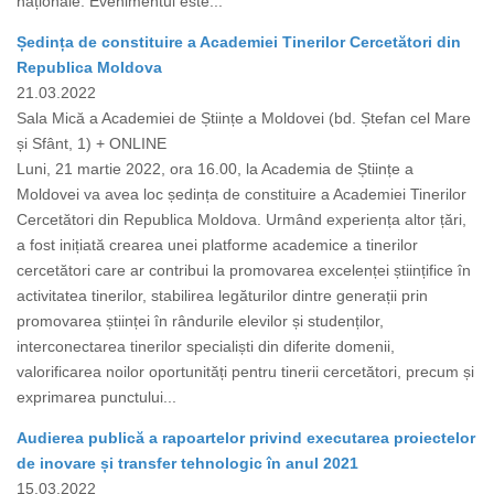
naționale. Evenimentul este...
Ședința de constituire a Academiei Tinerilor Cercetători din
Republica Moldova
21.03.2022
Sala Mică a Academiei de Științe a Moldovei (bd. Ștefan cel Mare
și Sfânt, 1) + ONLINE
Luni, 21 martie 2022, ora 16.00, la Academia de Științe a
Moldovei va avea loc ședința de constituire a Academiei Tinerilor
Cercetători din Republica Moldova. Urmând experiența altor țări,
a fost inițiată crearea unei platforme academice a tinerilor
cercetători care ar contribui la promovarea excelenței științifice în
activitatea tinerilor, stabilirea legăturilor dintre generații prin
promovarea științei în rândurile elevilor și studenților,
interconectarea tinerilor specialiști din diferite domenii,
valorificarea noilor oportunități pentru tinerii cercetători, precum și
exprimarea punctului...
Audierea publică a rapoartelor privind executarea proiectelor
de inovare și transfer tehnologic în anul 2021
15.03.2022