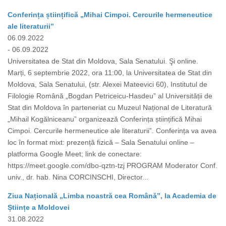
Conferința științifică „Mihai Cimpoi. Cercurile hermeneutice
ale literaturii”
06.09.2022
- 06.09.2022
Universitatea de Stat din Moldova, Sala Senatului. Şi online.
Marți, 6 septembrie 2022, ora 11:00, la Universitatea de Stat din
Moldova, Sala Senatului, (str. Alexei Mateevici 60), Institutul de
Filologie Română „Bogdan Petriceicu-Hasdeu” al Universității de
Stat din Moldova în parteneriat cu Muzeul Național de Literatură
„Mihail Kogălniceanu” organizează Conferința științifică Mihai
Cimpoi. Cercurile hermeneutice ale literaturii”. Conferința va avea
loc în format mixt: prezență fizică – Sala Senatului online –
platforma Google Meet; link de conectare:
https://meet.google.com/dbo-qztn-tzj PROGRAM Moderator Conf.
univ., dr. hab. Nina CORCINSCHI, Director...
Ziua Națională „Limba noastră cea Română”, la Academia de
Științe a Moldovei
31.08.2022