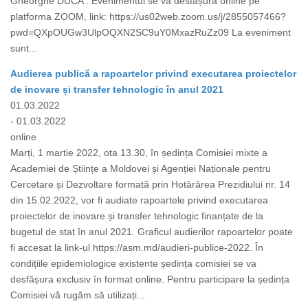
Gheorghe DUCA . Evenimentul se va desfășura online pe
platforma ZOOM, link: https://us02web.zoom.us/j/2855057466?
pwd=QXpOUGw3UlpOQXN2SC9uY0MxazRuZz09 La eveniment
sunt...
Audierea publică a rapoartelor privind executarea proiectelor
de inovare și transfer tehnologic în anul 2021
01.03.2022
- 01.03.2022
online
Marți, 1 martie 2022, ota 13.30, în ședința Comisiei mixte a
Academiei de Științe a Moldovei și Agenției Naționale pentru
Cercetare și Dezvoltare formată prin Hotărârea Prezidiului nr. 14
din 15.02.2022, vor fi audiate rapoartele privind executarea
proiectelor de inovare și transfer tehnologic finanțate de la
bugetul de stat în anul 2021. Graficul audierilor rapoartelor poate
fi accesat la link-ul https://asm.md/audieri-publice-2022. În
condițiile epidemiologice existente ședința comisiei se va
desfășura exclusiv în format online. Pentru participare la ședința
Comisiei vă rugăm să utilizați...