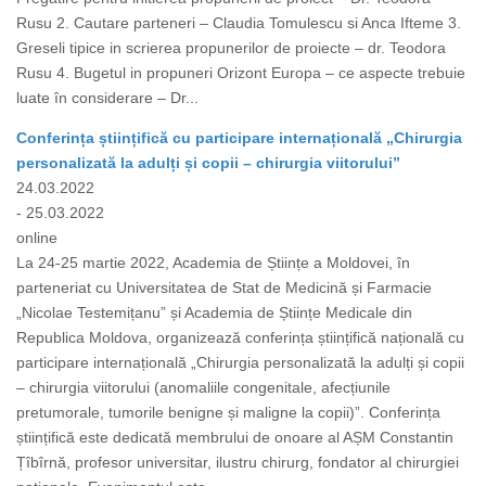
Rusu 2. Cautare parteneri – Claudia Tomulescu si Anca Ifteme 3.
Greseli tipice in scrierea propunerilor de proiecte – dr. Teodora
Rusu 4. Bugetul in propuneri Orizont Europa – ce aspecte trebuie
luate în considerare – Dr...
Conferința științifică cu participare internațională „Chirurgia
personalizată la adulți și copii – chirurgia viitorului”
24.03.2022
- 25.03.2022
online
La 24-25 martie 2022, Academia de Științe a Moldovei, în
parteneriat cu Universitatea de Stat de Medicină și Farmacie
„Nicolae Testemițanu” și Academia de Științe Medicale din
Republica Moldova, organizează conferința științifică națională cu
participare internațională „Chirurgia personalizată la adulți și copii
– chirurgia viitorului (anomaliile congenitale, afecțiunile
pretumorale, tumorile benigne și maligne la copii)”. Conferința
științifică este dedicată membrului de onoare al AȘM Constantin
Țîbîrnă, profesor universitar, ilustru chirurg, fondator al chirurgiei