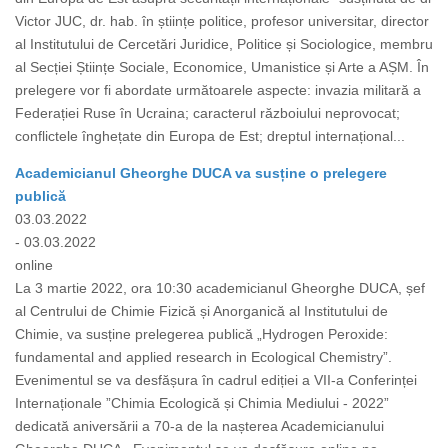
Victor JUC, dr. hab. în științe politice, profesor universitar, director
al Institutului de Cercetări Juridice, Politice și Sociologice, membru
al Secției Științe Sociale, Economice, Umanistice și Arte a AȘM. În
prelegere vor fi abordate următoarele aspecte: invazia militară a
Federației Ruse în Ucraina; caracterul războiului neprovocat;
conflictele înghețate din Europa de Est; dreptul internațional...
Academicianul Gheorghe DUCA va susține o prelegere
publică
03.03.2022
- 03.03.2022
online
La 3 martie 2022, ora 10:30 academicianul Gheorghe DUCA, șef
al Centrului de Chimie Fizică și Anorganică al Institutului de
Chimie, va susține prelegerea publică „Hydrogen Peroxide:
fundamental and applied research in Ecological Chemistry”.
Evenimentul se va desfășura în cadrul ediției a VII-a Conferinței
Internaționale ”Chimia Ecologică și Chimia Mediului - 2022”
dedicată aniversării a 70-a de la nașterea Academicianului