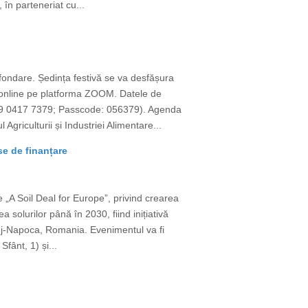
 în parteneriat cu...
 fondare. Ședința festivă se va desfășura
și online pe platforma ZOOM. Datele de
9 0417 7379; Passcode: 056379). Agenda
iculturii și Industriei Alimentare...
se de finanțare
 „A Soil Deal for Europe”, privind crearea
 solurilor până în 2030, fiind inițiativă
luj-Napoca, Romania. Evenimentul va fi
fânt, 1) și...