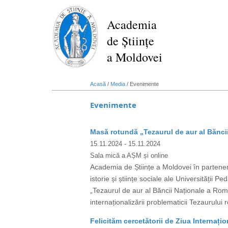
Mergi
la
Academia
conţinutul
de Științe
principal
a Moldovei
Acasă
/
Media
/
Evenimente
Evenimente
Masă rotundă „Tezaurul de aur al Bănci
15.11.2024
- 15.11.2024
Sala mică a AȘM și online
Academia de Științe a Moldovei în partener
istorie și științe sociale ale Universități
„Tezaurul de aur al Băncii Naționale a Rom
internaționalizării problematicii Tezaurulu
Felicităm cercetătorii de Ziua Internațio