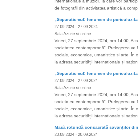
internaționale a muzicii, la care vor partici
de fotografii din activitatea artistică a c
„Separatismul: fenomen de periculozita
27.09.2024
- 27.09.2024
Sala Azurie și online
Vineri, 27 septembrie 2024, ora 14.00, Acad
societatea contemporană”. Prelegerea va fi s
sociale, economice, umanistice și arte. În o
la adresa securităţii internaționale și națio
„Separatismul: fenomen de periculozita
27.09.2024
- 27.09.2024
Sala Azurie și online
Vineri, 27 septembrie 2024, ora 14.00, Acad
societatea contemporană”. Prelegerea va fi s
sociale, economice, umanistice și arte. În o
la adresa securităţii internaționale și națio
Masă rotundă consacrată savanților din 
20.09.2024
- 20.09.2024