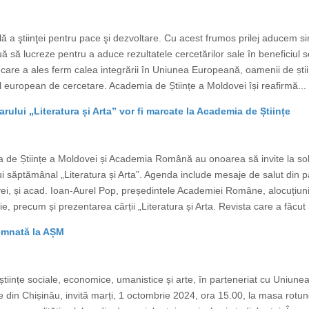
a ştiinţei pentru pace şi dezvoltare. Cu acest frumos prilej aducem sinc
nuă să lucreze pentru a aduce rezultatele cercetărilor sale în beneficiul so
care a ales ferm calea integrării în Uniunea Europeană, oamenii de știi
iul european de cercetare. Academia de Științe a Moldovei își reafirmă...
ului „Literatura și Arta” vor fi marcate la Academia de Științe
 de Științe a Moldovei și Academia Română au onoarea să invite la solem
ui săptămânal „Literatura și Arta”. Agenda include mesaje de salut din p
ei, și acad. Ioan-Aurel Pop, președintele Academiei Române, alocuțiuni 
, precum și prezentarea cărții „Literatura și Arta. Revista care a făcut is
semnată la AȘM
tiințe sociale, economice, umanistice și arte, în parteneriat cu Uniune
 din Chișinău, invită marți, 1 octombrie 2024, ora 15.00, la masa rotund