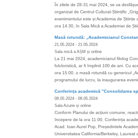
În zilele de 28-31 mai 2024, se va desfășur
organizat de Centrul Cultural-Științific „Gri
evenimentului este și Academia de Științe a
ora 14.30, în Sala Mică a Academiei de Știin
Masă rotundă: „Academicianul Constanti
21.05.2024
- 21.05.2024
Sala mică a AȘM și online
La 21 mai 2024, academicianul filolog Consta
folcloristică, ar fi împlinit 100 de ani. C
ora 15:00, o masă rotundă cu genericul „Ac
programului de lucru, la inaugurarea evenim
Conferința academică "Consolidarea spaț
08.05.2024
- 08.05.2024
Sala Azurie și online
Conform Planului de acțiuni comune, react
începere de la ora 11:00, Conferința acade
Acad. Ioan Aurel Pop, Președintele Acade
Universitatea California/Berkeley, Laureat