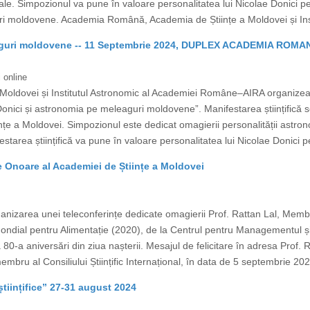
ale. Simpozionul va pune în valoare personalitatea lui Nicolae Donici pe 
uri moldovene. Academia Română, Academia de Științe a Moldovei și Inst
leaguri moldovene -- 11 Septembrie 2024, DUPLEX ACADEMIA RO
 online
oldovei și Institutul Astronomic al Academiei Române–AIRA organizea
onici și astronomia pe meleaguri moldovene”. Manifestarea științifică 
țe a Moldovei. Simpozionul este dedicat omagierii personalității astron
tarea științifică va pune în valoare personalitatea lui Nicolae Donici pe
 Onoare al Academiei de Științe a Moldovei
anizarea unei teleconferințe dedicate omagierii Prof. Rattan Lal, Mem
ondial pentru Alimentație (2020), de la Centrul pentru Managementul ș
80-a aniversări din ziua nașterii. Mesajul de felicitare în adresa Prof. Rat
bru al Consiliului Științific Internațional, în data de 5 septembrie 2024
științifice” 27-31 august 2024