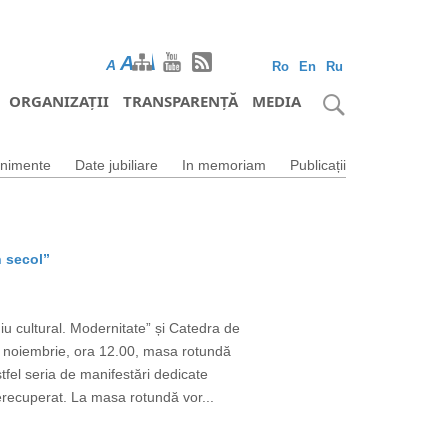
A
A
A
Ro
En
Ru
ORGANIZAȚII
TRANSPARENȚĂ
MEDIA
nimente
Date jubiliare
In memoriam
Publicații
n secol”
u cultural. Modernitate” și Catedra de
15 noiembrie, ora 12.00, masa rotundă
fel seria de manifestări dedicate
nerecuperat. La masa rotundă vor...