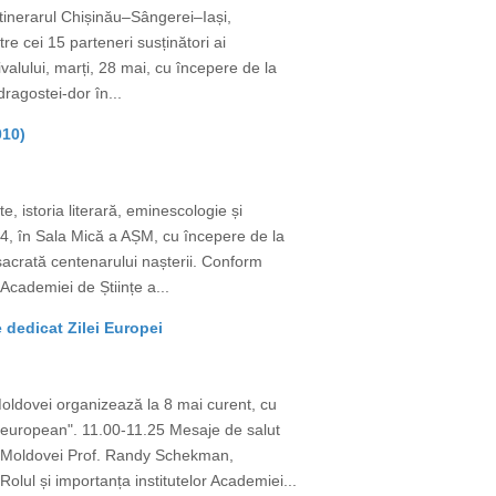
itinerarul Chișinău–Sângerei–Iași,
tre cei 15 parteneri susținători ai
alului, marți, 28 mai, cu începere de la
ragostei-dor în...
010)
, istoria literară, eminescologie și
024, în Sala Mică a AȘM, cu începere de la
acrată centenarului nașterii. Conform
Academiei de Științe a...
 dedicat Zilei Europei
oldovei organizează la 8 mai curent, cu
t european". 11.00-11.25 Mesaje de salut
a Moldovei Prof. Randy Schekman,
lul și importanța institutelor Academiei...