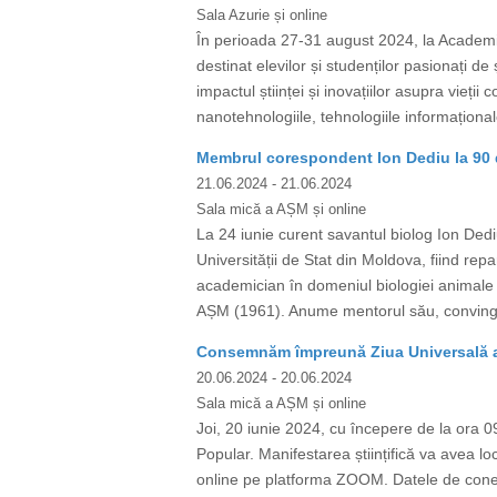
Sala Azurie și online
În perioada 27-31 august 2024, la Academia
destinat elevilor și studenților pasionați de
impactul științei și inovațiilor asupra vieț
nanotehnologiile, tehnologiile informaționale,
Membrul corespondent Ion Dediu la 90 d
21.06.2024
- 21.06.2024
Sala mică a AȘM și online
La 24 iunie curent savantul biolog Ion Dediu 
Universității de Stat din Moldova, fiind rep
academician în domeniul biologiei animale a
AȘM (1961). Anume mentorul său, convingân
Consemnăm împreună Ziua Universală a I
20.06.2024
- 20.06.2024
Sala mică a AȘM și online
Joi, 20 iunie 2024, cu începere de la ora 09
Popular. Manifestarea științifică va avea lo
online pe platforma ZOOM. Datele de co