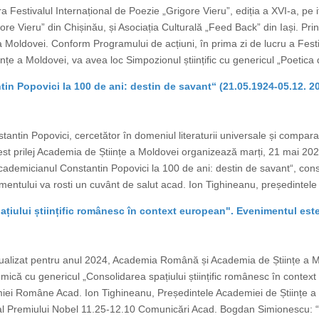
a Festivalul Internațional de Poezie „Grigore Vieru”, ediția a XVI-a, pe 
gore Vieru” din Chișinău, și Asociația Culturală „Feed Back” din Iași. Prin
 Moldovei. Conform Programului de acțiuni, în prima zi de lucru a Festiv
țe a Moldovei, va avea loc Simpozionul științific cu genericul „Poetica d
n Popovici la 100 de ani: destin de savant“ (21.05.1924-05.12. 2
ntin Popovici, cercetător în domeniul literaturii universale și comparate
u acest prilej Academia de Științe a Moldovei organizează marți, 21 mai 2
ademicianul Constantin Popovici la 100 de ani: destin de savant“, cons
entului va rosti un cuvânt de salut acad. Ion Tighineanu, președintele 
iului științific românesc în context european". Evenimentul este
ualizat pentru anul 2024, Academia Română și Academia de Științe a M
mică cu genericul „Consolidarea spațiului științific românesc în contex
miei Române Acad. Ion Tighineanu, Președintele Academiei de Științe 
 al Premiului Nobel 11.25-12.10 Comunicări Acad. Bogdan Simionescu: “Ro