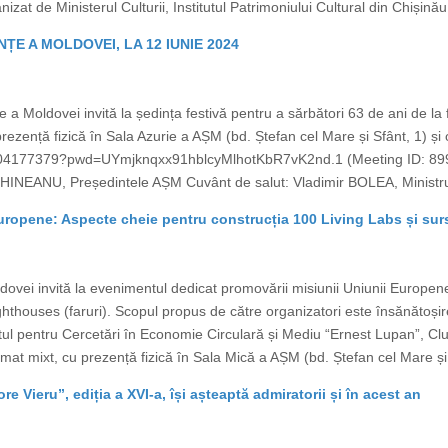
t de Ministerul Culturii, Institutul Patrimoniului Cultural din Chișinău,
ȚE A MOLDOVEI, LA 12 IUNIE 2024
e a Moldovei invită la ședința festivă pentru a sărbători 63 de ani de la
prezență fizică în Sala Azurie a AȘM (bd. Ștefan cel Mare și Sfânt, 1) 
9904177379?pwd=UYmjknqxx91hblcyMlhotKbR7vK2nd.1 (Meeting ID: 89
INEANU, Președintele AȘM Cuvânt de salut: Vladimir BOLEA, Ministrul Agr
uropene: Aspecte cheie pentru construcția 100 Living Labs și sur
ovei invită la evenimentul dedicat promovării misiunii Uniunii Europene
ghthouses (faruri). Scopul propus de către organizatori este însănătoșirea
tul pentru Cercetări în Economie Circulară și Mediu “Ernest Lupan”, C
mat mixt, cu prezență fizică în Sala Mică a AȘM (bd. Ștefan cel Mare și S
re Vieru”, ediția a XVI-a, își așteaptă admiratorii și în acest an