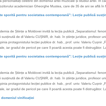
pa personalități celebre din domeniul artei muzicale și studiul artei. În c
ompozitorului academician Gheorghe Mustea, care de 35 de ani se află în f
te sporită pentru societatea contemporană”: Lecție publică susți
emia de Științe a Moldovei invită la lecția publică „Separatismul: feno
usținută de dl Valeriu CUȘNIR, dr. hab. în științe juridice, profesor uni
pinia protagonistului lecției publice dr. hab., prof. univ. Valeriu Cușn
nale, iar gradul de pericol pe care îl poartă acesta poate fi distrugător.
te sporită pentru societatea contemporană”: Lecție publică susți
emia de Științe a Moldovei invită la lecția publică „Separatismul: feno
usținută de dl Valeriu CUȘNIR, dr. hab. în științe juridice, profesor uni
pinia protagonistului lecției publice dr. hab., prof. univ. Valeriu Cușn
nale, iar gradul de pericol pe care îl poartă acesta poate fi distrugător.
domeniul vinificației