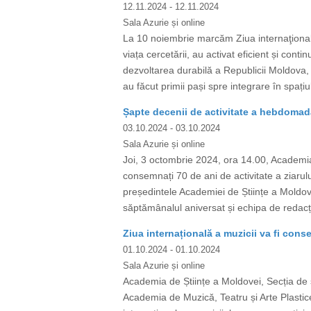
12.11.2024
- 12.11.2024
Sala Azurie și online
La 10 noiembrie marcăm Ziua internaţională 
viața cercetării, au activat eficient și conti
dezvoltarea durabilă a Republicii Moldova, 
au făcut primii pași spre integrare în spaț
Șapte decenii de activitate a hebdomadar
03.10.2024
- 03.10.2024
Sala Azurie și online
Joi, 3 octombrie 2024, ora 14.00, Academia
consemnați 70 de ani de activitate a ziarul
președintele Academiei de Științe a Moldov
săptămânalul aniversat și echipa de redacție
Ziua internațională a muzicii va fi con
01.10.2024
- 01.10.2024
Sala Azurie și online
Academia de Științe a Moldovei, Secția de ș
Academia de Muzică, Teatru și Arte Plastice