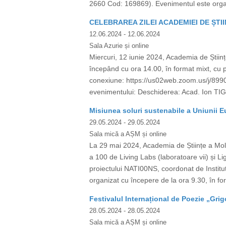
2660 Cod: 169869). Evenimentul este organiza
CELEBRAREA ZILEI ACADEMIEI DE ȘTIIN
12.06.2024
- 12.06.2024
Sala Azurie și online
Miercuri, 12 iunie 2024, Academia de Științ
începând cu ora 14.00, în format mixt, cu 
conexiune: https://us02web.zoom.us/j/8
evenimentului: Deschiderea: Acad. Ion TIGH
Misiunea soluri sustenabile a Uniunii E
29.05.2024
- 29.05.2024
Sala mică a AȘM și online
La 29 mai 2024, Academia de Științe a Mold
a 100 de Living Labs (laboratoare vii) și Li
proiectului NATI00NS, coordonat de Institu
organizat cu începere de la ora 9.30, în for
Festivalul Internațional de Poezie „Grigo
28.05.2024
- 28.05.2024
Sala mică a AȘM și online