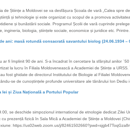
 de Științe a Moldovei se va desfășura Școala de vară „Calea spre desco
 știință și tehnologie și este organizat cu scopul de a promova activitate
ii cotidiene și bunăstării sociale. Programul Școlii de vară cuprinde prel
 ingineria, biologia, științele sociale, economice și juridice etc. Printre.
e ani: masă rotundă consacrată savantului biolog (24.06.1934 – 
ar fi împlinit 90 de ani. S-a încadrat în cercetare la sfârșitul anilor `50
artizat la lucru în Filiala Moldovenească a Academiei de Științe a URSS. Î
u fost ghidate de directorul Institutului de Biologie al Filialei Moldove
du-se de cunoștințele profunde universitare ale tânărului Ion Dediu i-
ei și Ziua Națională a Portului Popular
.00, se deschide simpozionul international de etnologie dedicat Zilei Uni
c cu prezență fizică în Sala Mică a Academiei de Științe a Moldovei (Chi
nexiune: https://us02web.zoom.us/j/82461502660?pwd=sjgb47ToqGz