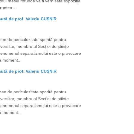
adrul mesei rotunde va fi vernisată expoziția
runtea...
nută de prof. Valeriu CUȘNIR
men de periculozitate sporită pentru
versitar, membru al Secției de științe
ir „Fenomenul separatismului este o provocare
 La moment...
nută de prof. Valeriu CUȘNIR
men de periculozitate sporită pentru
versitar, membru al Secției de științe
ir „Fenomenul separatismului este o provocare
 La moment...