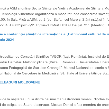
ică a AȘM și online Secția Științe ale Vieții a Academiei de Științe a M
ră şi Tehnologii Alimentare organizează o masa rotundă consacrată savanți
00, în Sala Mică a AȘM, et. 2 (bd. Ștefan cel Mare și Sfânt nr.1).și în
j/82294517683?pwd=y9SThpkieZUbMuiCL0xLsjUoeQaL72.1 (Meeting ID:
a conferinței științifice internaționale „Patrimoniul cultural de ier
rie 2024
ropolitan de Cercetări Științifice TABOR (Iași, România), Institutul de 
pentru Cercetări Multidisciplinare (Buzău, România), Universitatea Liberă
itatea Pedagogică de Stat „Ion Creangă”, Muzeul Național de Istorie a M
ul Național de Cercetare în Medicină și Sănătate al Universității de Stat
 MELEAGURI MOLDOVENE
 de la nașterea unuia dintre cei mai mari astronomi români, Nicolae Do
cord de eclipse de Soare observate. Nicolae Donici a fost membru de 