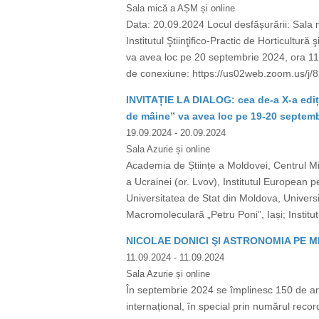
Sala mică a AȘM și online
Data: 20.09.2024 Locul desfășurării: Sala m
Institutul Ştiinţifico-Practic de Horticultu
va avea loc pe 20 septembrie 2024, ora 11:
de conexiune: https://us02web.zoom.us/
INVITAȚIE LA DIALOG: cea de-a X-a ediție 
de mâine” va avea loc pe 19-20 septemb
19.09.2024
- 20.09.2024
Sala Azurie și online
Academia de Științe a Moldovei, Centrul Mit
a Ucrainei (or. Lvov), Institutul European 
Universitatea de Stat din Moldova, Univers
Macromoleculară „Petru Poni”, Iași; Institut
NICOLAE DONICI ŞI ASTRONOMIA PE
11.09.2024
- 11.09.2024
Sala Azurie și online
În septembrie 2024 se împlinesc 150 de ani
internațional, în special prin numărul re