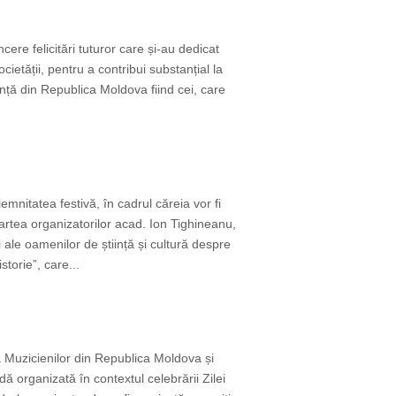
ere felicitări tuturor care și-au dedicat
cietății, pentru a contribui substanțial la
nță din Republica Moldova fiind cei, care
nitatea festivă, în cadrul căreia vor fi
artea organizatorilor acad. Ion Tighineanu,
ale oamenilor de știință și cultură despre
torie”, care...
a Muzicienilor din Republica Moldova și
ă organizată în contextul celebrării Zilei