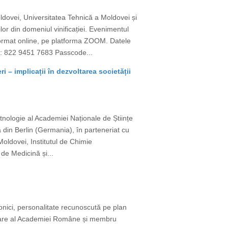
oldovei, Universitatea Tehnică a Moldovei și
lor din domeniul vinificației. Evenimentul
 format online, pe platforma ZOOM. Datele
 822 9451 7683 Passcode...
i – implicații în dezvoltarea societății
Etnologie al Academiei Naționale de Științe
 din Berlin (Germania), în parteneriat cu
oldovei, Institutul de Chimie
 de Medicină și...
nici, personalitate recunoscută pe plan
onoare al Academiei Române și membru