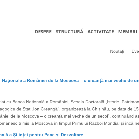
DESPRE
STRUCTURĂ
ACTIVITATE
MEMBRI
Noutăți
Eve
i Naționale a României de la Moscova – o creanță mai veche de u
iat cu Banca Națională a României, Școala Doctorală „Istorie. Patrimoni
i Pedagogice de Stat „Ion Creangă”, organizează la Chișinău, pe data de 
âniei de la Moscova – o creanță mai veche de un secol”, continuând ast
i românesc trimis la Moscova în timpul Primului Război Mondial și încă 
nală a Științei pentru Pace și Dezvoltare