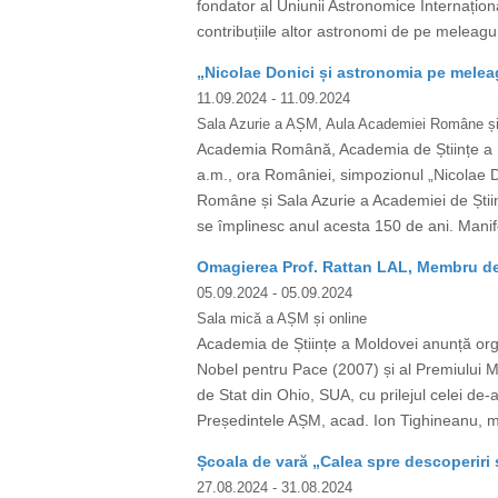
fondator al Uniunii Astronomice Internațion
contribuțiile altor astronomi de pe meleag
„Nicolae Donici și astronomia pe me
11.09.2024
- 11.09.2024
Sala Azurie a AȘM, Aula Academiei Române și
Academia Română, Academia de Științe a M
a.m., ora României, simpozionul „Nicolae D
Române și Sala Azurie a Academiei de Știin
se împlinesc anul acesta 150 de ani. Manifes
Omagierea Prof. Rattan LAL, Membru de
05.09.2024
- 05.09.2024
Sala mică a AȘM și online
Academia de Științe a Moldovei anunță org
Nobel pentru Pace (2007) și al Premiului M
de Stat din Ohio, SUA, cu prilejul celei de-a 
Președintele AȘM, acad. Ion Tighineanu, mem
Școala de vară „Calea spre descoperiri 
27.08.2024
- 31.08.2024