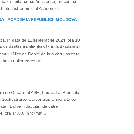
baza noilor cercetări istorice, precum și
itutul Astronomic al Academiei...
MANA - ACADEMIA REPUBLICII MOLDOVA
ză, în data de 11 septembrie 2024, ora 10
se va desfășura simultan în Aula Academiei
omului Nicolae Donici de la a cărui naștere
 baza noilor cercetări...
bru de Onoare al AȘM, Laureat al Premiului
i Sechestrarea Carbonului, Universitatea
an Lal va fi dat citirii de către
, ora 14.00, în format...