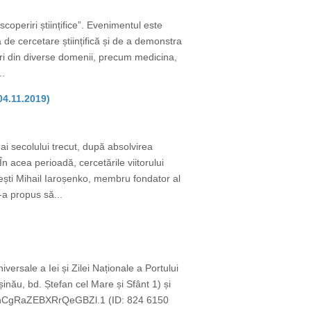
periri științifice”. Evenimentul este
a de cercetare științifică și de a demonstra
egeri din diverse domenii, precum medicina,
..
04.11.2019)
 ai secolului trecut, după absolvirea
n acea perioadă, cercetările viitorului
nești Mihail Iaroșenko, membru fondator al
a propus să...
versale a Iei și Zilei Naționale a Portului
șinău, bd. Ștefan cel Mare și Sfânt 1) și
a8nCgRaZEBXRrQeGBZl.1 (ID: 824 6150