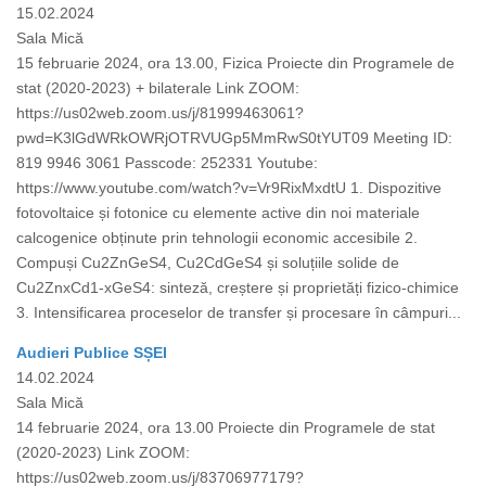
15.02.2024
Sala Mică
15 februarie 2024, ora 13.00, Fizica Proiecte din Programele de
stat (2020-2023) + bilaterale Link ZOOM:
https://us02web.zoom.us/j/81999463061?
pwd=K3lGdWRkOWRjOTRVUGp5MmRwS0tYUT09 Meeting ID:
819 9946 3061 Passcode: 252331 Youtube:
https://www.youtube.com/watch?v=Vr9RixMxdtU 1. Dispozitive
fotovoltaice și fotonice cu elemente active din noi materiale
calcogenice obținute prin tehnologii economic accesibile 2.
Compuși Cu2ZnGeS4, Cu2CdGeS4 și soluțiile solide de
Cu2ZnxCd1-xGeS4: sinteză, creștere și proprietăți fizico-chimice
3. Intensificarea proceselor de transfer și procesare în câmpuri...
Audieri Publice SȘEI
14.02.2024
Sala Mică
14 februarie 2024, ora 13.00 Proiecte din Programele de stat
(2020-2023) Link ZOOM:
https://us02web.zoom.us/j/83706977179?