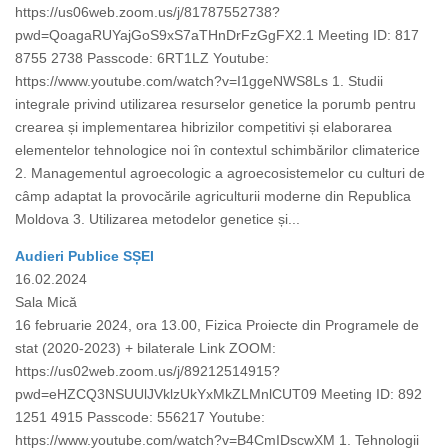
https://us06web.zoom.us/j/81787552738?
pwd=QoagaRUYajGoS9xS7aTHnDrFzGgFX2.1 Meeting ID: 817
8755 2738 Passcode: 6RT1LZ Youtube:
https://www.youtube.com/watch?v=I1ggeNWS8Ls 1. Studii
integrale privind utilizarea resurselor genetice la porumb pentru
crearea și implementarea hibrizilor competitivi și elaborarea
elementelor tehnologice noi în contextul schimbărilor climaterice
2. Managementul agroecologic a agroecosistemelor cu culturi de
câmp adaptat la provocările agriculturii moderne din Republica
Moldova 3. Utilizarea metodelor genetice și...
Audieri Publice SȘEI
16.02.2024
Sala Mică
16 februarie 2024, ora 13.00, Fizica Proiecte din Programele de
stat (2020-2023) + bilaterale Link ZOOM:
https://us02web.zoom.us/j/89212514915?
pwd=eHZCQ3NSUUlJVklzUkYxMkZLMnlCUT09 Meeting ID: 892
1251 4915 Passcode: 556217 Youtube:
https://www.youtube.com/watch?v=B4CmIDscwXM 1. Tehnologii