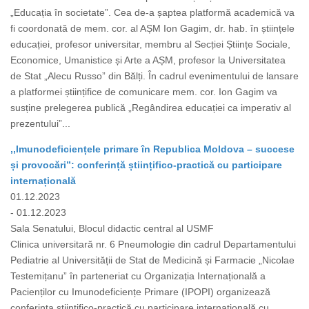
„Educația în societate”. Cea de-a șaptea platformă academică va
fi coordonată de mem. cor. al AȘM Ion Gagim, dr. hab. în științele
educației, profesor universitar, membru al Secției Științe Sociale,
Economice, Umanistice și Arte a AȘM, profesor la Universitatea
de Stat „Alecu Russo” din Bălți. În cadrul evenimentului de lansare
a platformei științifice de comunicare mem. cor. Ion Gagim va
susține prelegerea publică „Regândirea educației ca imperativ al
prezentului”...
,,Imunodeficiențele primare în Republica Moldova – succese
și provocări”: conferință științifico-practică cu participare
internațională
01.12.2023
- 01.12.2023
Sala Senatului, Blocul didactic central al USMF
Clinica universitară nr. 6 Pneumologie din cadrul Departamentului
Pediatrie al Universității de Stat de Medicină și Farmacie „Nicolae
Testemițanu” în parteneriat cu Organizația Internațională a
Pacienților cu Imunodeficiențe Primare (IPOPI) organizează
conferința științifico-practică cu participare internațională cu