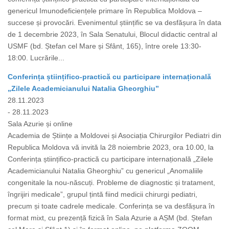
genericul Imunodeficiențele primare în Republica Moldova –
succese și provocări. Evenimentul științific se va desfășura în data
de 1 decembrie 2023, în Sala Senatului, Blocul didactic central al
USMF (bd. Ștefan cel Mare și Sfânt, 165), între orele 13:30-
18:00. Lucrările...
Conferința științifico-practică cu participare internațională
„Zilele Academicianului Natalia Gheorghiu”
28.11.2023
- 28.11.2023
Sala Azurie și online
Academia de Științe a Moldovei și Asociația Chirurgilor Pediatri din
Republica Moldova vă invită la 28 noiembrie 2023, ora 10.00, la
Conferința științifico-practică cu participare internațională „Zilele
Academicianului Natalia Gheorghiu” cu genericul „Anomaliile
congenitale la nou-născuți. Probleme de diagnostic și tratament,
îngrijiri medicale”, grupul țintă fiind medicii chirurgi pediatri,
precum și toate cadrele medicale. Conferința se va desfășura în
format mixt, cu prezență fizică în Sala Azurie a AȘM (bd. Ștefan