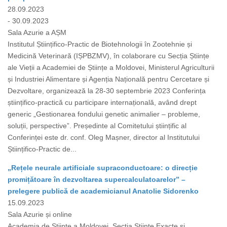
28.09.2023
- 30.09.2023
Sala Azurie a AȘM
Institutul Științifico-Practic de Biotehnologii în Zootehnie și
Medicină Veterinară (IȘPBZMV), în colaborare cu Secția Științe
ale Vieții a Academiei de Științe a Moldovei, Ministerul Agriculturii
și Industriei Alimentare și Agenția Națională pentru Cercetare și
Dezvoltare, organizează la 28-30 septembrie 2023 Сonferința
științifico-practică cu participare internațională, având drept
generic „Gestionarea fondului genetic animalier – probleme,
soluții, perspective”. Președinte al Comitetului științific al
Conferinței este dr. conf. Oleg Mașner, director al Institutului
Științifico-Practic de...
„Rețele neurale artificiale supraconductoare: o direcție
promițătoare în dezvoltarea supercalculatoarelor” –
prelegere publică de academicianul Anatolie Sidorenko
15.09.2023
Sala Azurie și online
Academia de Științe a Moldovei, Secția Științe Exacte și