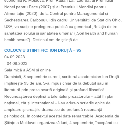
economia R. Moldova. Prof. Rattan Lal, Laureat al Premiului
Nobel pentru Pace (2007) și al Premiului Mondial pentru
Alimentație (2020), de la Centrul pentru Managementul și
Sechestrarea Carbonului din cadrul Universității de Stat din Ohio,
USA, va susține prelegerea publică cu genericul „Relația dintre
sănătatea solului și sănătatea umană” („Soil health and human
health nexus”). Distinsul om de știință de...
COLOCVIU ȘTIINȚIFIC: ION DRUȚĂ – 95
04.09.2023
- 04.09.2023
Sala mică a AȘM și online
Duminică, 3 septembrie curent, scriitorul academician Ion Druță
împlinește 95 de ani. S-a impus chiar de la debutul său în
literatură prin proza scurtă originală și profund filosofică.
Recunoașterea deplină a talentului prozatorului – atât în plan
național, cât și internațional – i-au adus-o scrierile epice de
amploare și creațiile dramatice de profundă rezonanță
psihologică. În contextul acestei date remarcabile, Academia de
Științe a Moldovei organizează luni, 4 septembrie, începând cu