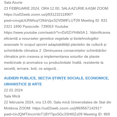
Sala Azurie
23 FEBRUARIE 2024, ORA 12.00, SALA AZURIE A AȘM ZOOM:
https://us02web.zoom.us/j/83123211890?
pwd=cmxjaUtJNWxqY2lhbVpxS2V0MlFLUT09 Meeting ID: 831
2321 1890 Passcode: 739053 Youtube:
https://www.youtube.com/watch?v=Dz0ZiYH4k5A 1. Valorificarea
eficientă a resurselor genetice vegetale și biotehnologiilor
avansate în scopul sporirii adaptabilității plantelor de cultură și
schimbările climatice 2. Diminuarea consecințelor schimbărilor
climatice prin crearea și implementarea soiurilor de plante
medicinale și aromatice cu productivitate înaltă, rezistente la
secetă, iernare, boli, ce asigură...
AUDIERI PUBLICE, SECȚIA ȘTIINȚE SOCIALE, ECONOMICE,
UMANISTICE ȘI ARTE
22.02.2024
Sala Mică
22 februarie 2024, ora 13.00, Sala mică Universitatea de Stat din
Moldova ZOOM: https://us02web.zoom.us/j/86956714291?
pwd=UnJQMTlmcmVoT1BYTlpsSGc3SHI0Zz09 Meeting ID: 869