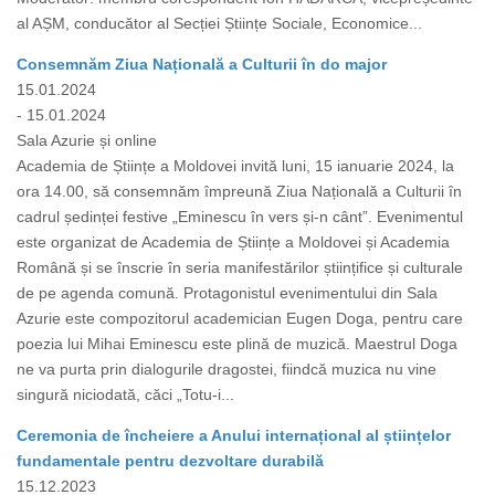
al AȘM, conducător al Secției Științe Sociale, Economice...
Consemnăm Ziua Națională a Culturii în do major
15.01.2024
- 15.01.2024
Sala Azurie și online
Academia de Științe a Moldovei invită luni, 15 ianuarie 2024, la
ora 14.00, să consemnăm împreună Ziua Națională a Culturii în
cadrul ședinței festive „Eminescu în vers și-n cânt”. Evenimentul
este organizat de Academia de Științe a Moldovei și Academia
Română și se înscrie în seria manifestărilor științifice și culturale
de pe agenda comună. Protagonistul evenimentului din Sala
Azurie este compozitorul academician Eugen Doga, pentru care
poezia lui Mihai Eminescu este plină de muzică. Maestrul Doga
ne va purta prin dialogurile dragostei, fiindcă muzica nu vine
singură niciodată, căci „Totu-i...
Ceremonia de încheiere a Anului internațional al științelor
fundamentale pentru dezvoltare durabilă
15.12.2023