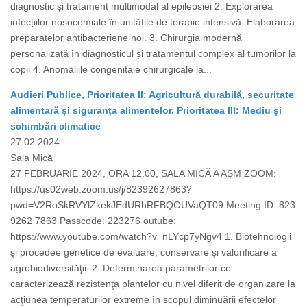
diagnostic și tratament multimodal al epilepsiei 2. Explorarea
infecțiilor nosocomiale în unitățile de terapie intensivă. Elaborarea
preparatelor antibacteriene noi. 3. Chirurgia modernă
personalizată în diagnosticul și tratamentul complex al tumorilor la
copii 4. Anomaliile congenitale chirurgicale la...
Audieri Publice, Prioritatea II: Agricultură durabilă, securitate
alimentară și siguranța alimentelor. Prioritatea III: Mediu și
schimbări climatice
27.02.2024
Sala Mică
27 FEBRUARIE 2024, ORA 12.00, SALA MICĂ A AȘM ZOOM:
https://us02web.zoom.us/j/82392627863?
pwd=V2RoSkRVYlZkekJEdURhRFBQOUVaQT09 Meeting ID: 823
9262 7863 Passcode: 223276 outube:
https://www.youtube.com/watch?v=nLYcp7yNgv4 1. Biotehnologii
şi procedee genetice de evaluare, conservare şi valorificare a
agrobiodiversităţii. 2. Determinarea parametrilor ce
caracterizează rezistenţa plantelor cu nivel diferit de organizare la
acţiunea temperaturilor extreme în scopul diminuării efectelor