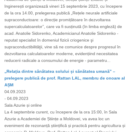
Inginerești organizează vineri 15 septembrie 2023, cu începere
de la ora 14.00, prelegerea publică „Rețele neurale artificiale
supraconductoare: o direcție promițătoare în dezvoltarea
supercalculatoarelor”, care va fi susținută (în limba engleză) de
acad. Anatolie Sidorenko, Academicianul Anatolie Sidorenko -
reputat specialist în domeniul fizicii criogenice şi
supraconductibilităţii, vine să ne comunice despre progresul în
dezvoltarea calculatoarelor moderne, evidențiind necesitatea
reducerii radicale a consumului de energie - parametru...
„Relația dintre sănătatea solului și sănătatea umană” –
prelegere publică de prof. Rattan LAL, membru de onoare al
AȘM
04.09.2023
- 04.09.2023
Sala Azurie și online
La 4 septembrie curent, cu începere de la ora 15:00, în Sala
Azurie a Academiei de Științe a Moldovei, va avea loc un
eveniment de rezonanță științifică și practică pentru agricultura și