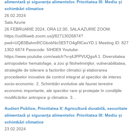
alimentară și siguranța alimentelor. Prioritatea III: Mediu și
schimbări climatice
26.02.2024
Sala Azurie
26 FEBRUARIE 2024, ORA 12.00, SALA AZURIE ZOOM:
https://us06web.zoom.us/j/82713026874?
pwd=UQB3BahmRCGbobNoSE5TO4gRlCexYD.1 Meeting ID: 827
1302 6874 Passcode: 5IHDE9 Youtube:
https://www.youtube.com/watch?v=j4JPPVUQgsA 1. Diversitatea
artropodelor hematofage, a zoo şi fitohelminţilor, vulnerabilitatea,
strategiile de tolerare a factorilor climatici şi elaborarea
procedeelor inovative de control integrat al speciilor de interes
socio-economic. 2. Schimbări evolutive ale faunei terestre
economic importante, ale speciilor rare şi protejate în condiţiile
modificărilor antropice şi climatice. 3...
Audieri Publice, Prioritatea II: Agricultură durabilă, securitate
alimentară și siguranța alimentelor. Prioritatea III: Mediu și
schimbări climatice
23.02.2024