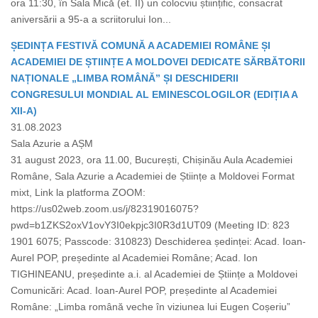
ora 11:30, în Sala Mică (et. II) un colocviu științific, consacrat
aniversării a 95-a a scriitorului Ion...
ȘEDINȚA FESTIVĂ COMUNĂ A ACADEMIEI ROMÂNE ȘI
ACADEMIEI DE ȘTIINȚE A MOLDOVEI DEDICATE SĂRBĂTORII
NAȚIONALE „LIMBA ROMÂNĂ” ȘI DESCHIDERII
CONGRESULUI MONDIAL AL EMINESCOLOGILOR (EDIȚIA A
XII-A)
31.08.2023
Sala Azurie a AȘM
31 august 2023, ora 11.00, București, Chișinău Aula Academiei
Române, Sala Azurie a Academiei de Științe a Moldovei Format
mixt, Link la platforma ZOOM:
https://us02web.zoom.us/j/82319016075?
pwd=b1ZKS2oxV1ovY3I0ekpjc3I0R3d1UT09 (Meeting ID: 823
1901 6075; Passcode: 310823) Deschiderea ședinței: Acad. Ioan-
Aurel POP, președinte al Academiei Române; Acad. Ion
TIGHINEANU, președinte a.i. al Academiei de Științe a Moldovei
Comunicări: Acad. Ioan-Aurel POP, președinte al Academiei
Române: „Limba română veche în viziunea lui Eugen Coșeriu”