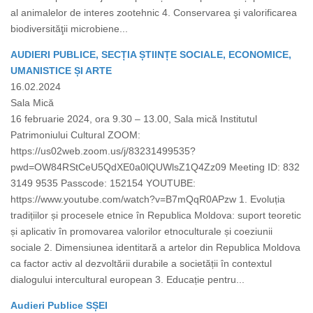
al animalelor de interes zootehnic 4. Conservarea şi valorificarea
biodiversităţii microbiene...
AUDIERI PUBLICE, SECȚIA ȘTIINȚE SOCIALE, ECONOMICE,
UMANISTICE ȘI ARTE
16.02.2024
Sala Mică
16 februarie 2024, ora 9.30 – 13.00, Sala mică Institutul
Patrimoniului Cultural ZOOM:
https://us02web.zoom.us/j/83231499535?
pwd=OW84RStCeU5QdXE0a0lQUWlsZ1Q4Zz09 Meeting ID: 832
3149 9535 Passcode: 152154 YOUTUBE:
https://www.youtube.com/watch?v=B7mQqR0APzw 1. Evoluția
tradițiilor și procesele etnice în Republica Moldova: suport teoretic
și aplicativ în promovarea valorilor etnoculturale și coeziunii
sociale 2. Dimensiunea identitară a artelor din Republica Moldova
ca factor activ al dezvoltării durabile a societății în contextul
dialogului intercultural european 3. Educație pentru...
Audieri Publice SȘEI