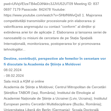
pwd=UlVqVEIzeTB4eDJtNklrc3JJVU52UT09 Meeting ID: 837
0697 7179 Passcode: 842478 Youtube:
https://www.youtube.com/watch?v=SHbfNWivQs0 1. Majorarea
competitivității transmisiilor procesionale prin elaborarea și
valorificarea angrenajului cu contact “conform” al dinților și
extinderea ariei lor de aplicație 2. Elaborarea și lansarea seriei de
nanosateliți cu misiuni de cercetare de pe Stația Spațială
Internațională, monitorizarea, postoperarea lor și promovarea
tehnologiilor...
Destine, contribuții, perspective ale femeilor în cercetare vor
fi discutate la Academia de Științe a Moldovei
08.02.2024
- 08.02.2024
Sala mică a AȘM și online
Academia de Științe a Moldovei; Centrul Mitropolitan de Cercetări
Științifice TABOR (Iași, România); Institutul de Etnologie al
Academiei Naționale de Științe a Ucrainei (Lviv, Ucraina); Institutul
European pentru Cercetări Multidisciplinare (Buzău, România);
Universitatea Liberă din Berlin (Germania); Școala Doctorală