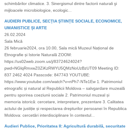
schimbărilor climatice. 3. Sinergismul dintre factorii naturali şi
mijloacele microbiologice, ecologic...
AUDIERI PUBLICE, SECȚIA ȘTIINȚE SOCIALE, ECONOMICE,
UMANISTICE ȘI ARTE
26.02.2024
Sala Mică
26 februarie2024, ora 10.00, Sala mică Muzeul Național de
Etnografie și Istorie Naturală ZOOM:
https://us02web.zoom.us/j/83724624024?
pwd=NGlqRmxwZ0ZiKzRWYU5QMzNoUzBzUT09 Meeting ID:
837 2462 4024 Passcode: 847743 YOUTUBE:
https://www.youtube.com/watch?v=nPh7-NTe1Ew 1. Patrimoniul
etnografic și natural al Republicii Moldova – salvgardare muzeală
pentru sporirea coeziunii sociale 2. Patrimoniul muzeal și
memoria istorică: cercetare, interpretare, prezentare 3. Calitatea
actului de justiție și respectarea drepturilor persoanei în Republica
Moldova: cercetări interdisciplinare în contextul...
Audieri Publice, Prioritatea II: Agricultură durabilă, securitate