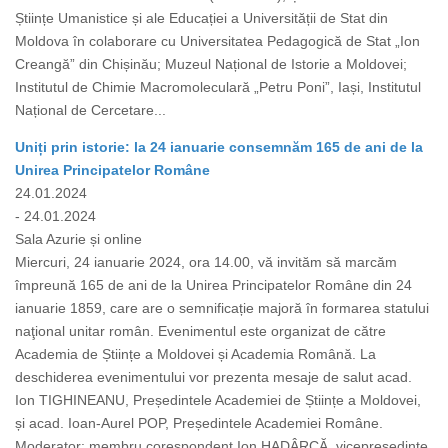
Științe Umanistice și ale Educației a Universității de Stat din
Moldova în colaborare cu Universitatea Pedagogică de Stat „Ion
Creangă” din Chișinău; Muzeul Național de Istorie a Moldovei;
Institutul de Chimie Macromoleculară „Petru Poni”, Iași, Institutul
Național de Cercetare...
Uniți prin istorie: la 24 ianuarie consemnăm 165 de ani de la
Unirea Principatelor Române
24.01.2024
- 24.01.2024
Sala Azurie și online
Miercuri, 24 ianuarie 2024, ora 14.00, vă invităm să marcăm
împreună 165 de ani de la Unirea Principatelor Române din 24
ianuarie 1859, care are o semnificație majoră în formarea statului
naţional unitar român. Evenimentul este organizat de către
Academia de Științe a Moldovei și Academia Română. La
deschiderea evenimentului vor prezenta mesaje de salut acad.
Ion TIGHINEANU, Președintele Academiei de Științe a Moldovei,
și acad. Ioan-Aurel POP, Președintele Academiei Române.
Moderator: membru corespondent Ion HADÂRCĂ, vicepreședinte