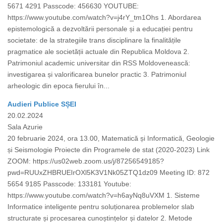
5671 4291 Passcode: 456630 YOUTUBE:
https://www.youtube.com/watch?v=j4rY_tm1Ohs 1. Abordarea
epistemologică a dezvoltării personale și a educației pentru
societate: de la strategiile trans disciplinare la finalitățile
pragmatice ale societății actuale din Republica Moldova 2.
Patrimoniul academic universitar din RSS Moldovenească:
investigarea și valorificarea bunelor practic 3. Patrimoniul
arheologic din epoca fierului în...
Audieri Publice SȘEI
20.02.2024
Sala Azurie
20 februarie 2024, ora 13.00, Matematică și Informatică, Geologie
și Seismologie Proiecte din Programele de stat (2020-2023) Link
ZOOM: https://us02web.zoom.us/j/87256549185?
pwd=RUUxZHBRUEIrOXl5K3V1Nk05ZTQ1dz09 Meeting ID: 872
5654 9185 Passcode: 133181 Youtube:
https://www.youtube.com/watch?v=h6ayNq8uVXM 1. Sisteme
Informatice inteligente pentru soluționarea problemelor slab
structurate și procesarea cunoștințelor și datelor 2. Metode