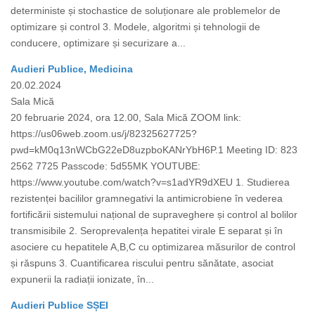
deterministe și stochastice de soluționare ale problemelor de
optimizare și control 3. Modele, algoritmi și tehnologii de
conducere, optimizare și securizare a...
Audieri Publice, Medicina
20.02.2024
Sala Mică
20 februarie 2024, ora 12.00, Sala Mică ZOOM link:
https://us06web.zoom.us/j/82325627725?
pwd=kM0q13nWCbG22eD8uzpboKANrYbH6P.1 Meeting ID: 823
2562 7725 Passcode: 5d55MK YOUTUBE:
https://www.youtube.com/watch?v=s1adYR9dXEU 1. Studierea
rezistenței bacililor gramnegativi la antimicrobiene în vederea
fortificării sistemului național de supraveghere și control al bolilor
transmisibile 2. Seroprevalența hepatitei virale E separat și în
asociere cu hepatitele A,B,C cu optimizarea măsurilor de control
și răspuns 3. Cuantificarea riscului pentru sănătate, asociat
expunerii la radiații ionizate, în...
Audieri Publice SȘEI