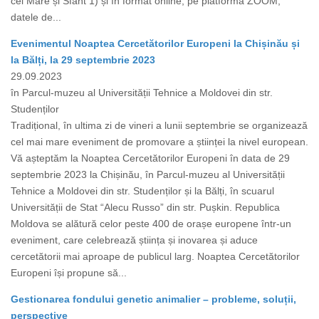
cel Mare și Sfânt 1) și în format online, pe platforma ZOOM,
datele de...
Evenimentul Noaptea Cercetătorilor Europeni la Chișinău și
la Bălți, la 29 septembrie 2023
29.09.2023
în Parcul-muzeu al Universității Tehnice a Moldovei din str.
Studenților
Tradițional, în ultima zi de vineri a lunii septembrie se organizează
cel mai mare eveniment de promovare a științei la nivel european.
Vă așteptăm la Noaptea Cercetătorilor Europeni în data de 29
septembrie 2023 la Chișinău, în Parcul-muzeu al Universității
Tehnice a Moldovei din str. Studenților și la Bălți, în scuarul
Universității de Stat “Alecu Russo” din str. Pușkin. Republica
Moldova se alătură celor peste 400 de orașe europene într-un
eveniment, care celebrează știința și inovarea și aduce
cercetătorii mai aproape de publicul larg. Noaptea Cercetătorilor
Europeni își propune să...
Gestionarea fondului genetic animalier – probleme, soluții,
perspective