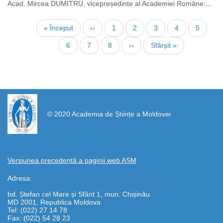
Acad. Mircea DUMITRU, vicepreședinte al Academiei Române:...
Paginare
Prima
« Început
Pagina
‹‹
Page
1
Page
2
Pagina
3
Page
4
Page
5
pagină
anterioară
curentă
Page
6
Page
7
Page
8
Pagina
››
Ultima
Sfârșit »
următoare
pagină
https://propletenie.ru/
© 2020 Academia de Științe a Moldovei
Versiunea precedentă a paginii web AȘM
Adresa:
bd. Ștefan cel Mare și Sfânt 1, mun. Chișinău
MD 2001, Republica Moldova
Tel: (022) 27 14 78
Fax: (022) 54 28 23