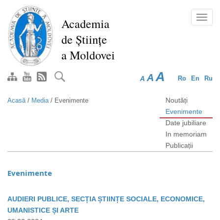
Mergi
la
Toggl
Academia
conţinutul
navig
de Științe
principal
a Moldovei
A
A
A
Ro
En
Ru
Noutăți
Acasă
/
Media
/
Evenimente
Evenimente
Date jubiliare
In memoriam
Publicații
Evenimente
AUDIERI PUBLICE, SECȚIA ȘTIINȚE SOCIALE, ECONOMICE,
UMANISTICE ȘI ARTE