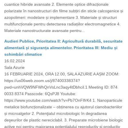
cuantice hibride avansate 2. Elemente optice difracționale
polarizate în nanostructuri din filme subțiri din sticle calcogenice și
azopolimeri: modelare și implementare 3. Materiale și structuri
multifuncționale pentru detectarea radiațiilor electromagnetice 4.
Materiale nanostructurate avansate pentru...
Audieri Publice, Prioritatea II: Agricultură durabilă, securitate
alimentară și siguranța alimentelor. Prioritatea III: Mediu și
schimbări climatice
16.02.2024
Sala Azurie
16 FEBRUARIE 2024, ORA 12.00, SALA AZURIE A AȘM ZOOM:
https://us06web.zoom.us/j/87400338374?
pwd=unhVQW9NFWhQnVsLnc3aqy4tDbhcil.1 Meeting ID: 874
0033 8374 Passcode: 6QsPJ8 Youtube:
https://www.youtube.com/watch?v=Pb7OnFIfrK4 1. Nanoparticule
metalice biofuncționalizate – obținerea cu ajutorul cianobacteriilor
și microalgelor 2. Potenţialul microbiologic în degradarea
deşeurilor de plastic nereciclabil. 3. Preparate microbiene biologic
active noi pentru majorarea potențialului reproductiv și productiv