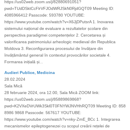
https://us02web.zoom.us/j/82880691051?
pwd=TUdDSktCcFlrVFJOdWRJSkN0RjdGQT09 Meeting ID:
4085966412 Passcode: 593780 YOUTUBE:
https://www.youtube.com/watch?v=X6JjDPutsrA 1. Inovarea
sistemului național de evaluare a rezultatelor școlare din
perspectiva paradigmei competențelor 2. Cercetarea și
valorificarea patrimoniului arheologic medieval din Republica
Moldova 3. Reconfigurarea procesului de învățare din
învățământul general în contextul provocărilor societale 4.
Formarea inițială și...
Audieri Publice, Medicina
28.02.2024
Sala Mică
28 februarie 2024, ora 12.00, Sala Mică ZOOM link:
https://us02web.zoom.us/j/85889869868?
pwd=K2VXeDVrUWk3Skl0T0FNYWJNVHhRQT09 Meeting ID: 858
8986 9868 Passcode: 567617 YOUTUBE:
https://www.youtube.com/watch?v=nky-ZmE_BCc 1. Integrarea
mecanismelor epileptogenezei cu scopul creării rețelei de