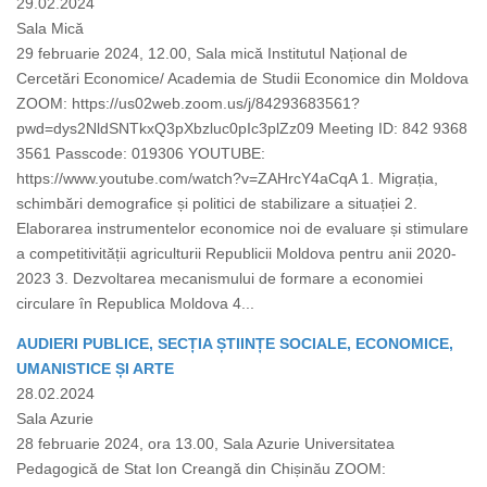
29.02.2024
Sala Mică
29 februarie 2024, 12.00, Sala mică Institutul Național de
Cercetări Economice/ Academia de Studii Economice din Moldova
ZOOM: https://us02web.zoom.us/j/84293683561?
pwd=dys2NldSNTkxQ3pXbzluc0pIc3plZz09 Meeting ID: 842 9368
3561 Passcode: 019306 YOUTUBE:
https://www.youtube.com/watch?v=ZAHrcY4aCqA 1. Migrația,
schimbări demografice și politici de stabilizare a situației 2.
Elaborarea instrumentelor economice noi de evaluare și stimulare
a competitivității agriculturii Republicii Moldova pentru anii 2020-
2023 3. Dezvoltarea mecanismului de formare a economiei
circulare în Republica Moldova 4...
AUDIERI PUBLICE, SECȚIA ȘTIINȚE SOCIALE, ECONOMICE,
UMANISTICE ȘI ARTE
28.02.2024
Sala Azurie
28 februarie 2024, ora 13.00, Sala Azurie Universitatea
Pedagogică de Stat Ion Creangă din Chișinău ZOOM: