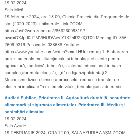
19.02.2024
Sala Mică
19 februarie 2024, ora 13.00, Chimia Proiecte din Programele de
stat (2020-2023) + bilaterale Link ZOOM:
https://us02web.zoom.us/j/85626099319?
pwd=OXJpd0dTMVlHUDVwVlY1K2hlR2l0QT09 Meeting ID: 856
2609 9319 Passcode: 038638 Youtube:
https://www.youtube.com/watch?v=mLHUnkxm-ag 1. Elaborarea
noilor materiale multifuncționale și tehnologii eficiente pentru
agricultură, medicină, tehnică și sistemul educațional în baza
complecșilor metalelor „s” și „d” cu liganzipolidentați 2.
Mecanisme fizico-chimice a proceselor redox cu transfer de
electroni implicate în sistemele vitale, tehnologice si de mediu...
Audieri Publice, Prioritatea II: Agricultură durabilă, securitate
alimentară și siguranța alimentelor. Prioritatea III: Mediu și
schimbări climatice
19.02.2024
Sala Azurie
19 FEBRUARIE 2024, ORA 12.00, SALA AZURIE A AȘM ZOOM: