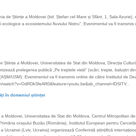
mia de Științe a Moldovei (bd. Ștefan cel Mare și Sfânt, 1, Sala Azur
i ecologice a ecosistemului fluviului Nistru”. Evenimentul va fi transmis o
e Științe a Moldovei, Universitatea de Stat din Moldova, Direcția Cultură
zează prelegerea publică „Pe treptele vieții” (scări, trepte, baluștri din
 (AȘM/USM). Evenimentul va fi transmis online de către Institutul de Dezv
be.com/watch?v=OdRDkSfeAR0&feature=youtu.be&ab_channel=IDSITV...
ăți în domeniul științei
e a Moldovei, Universitatea de Stat din Moldova, Centrul Mitropolitan d
Primăria orașului Buzău (România), Institutul European pentru Cercetări 
 Ucrainei (Lviv, Ucraina) organizează Conferință științifică internațional