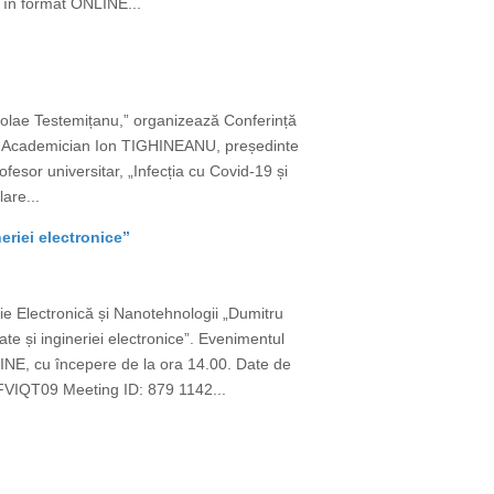
v în format ONLINE...
icolae Testemițanu,” organizează Conferință
TORI Academician Ion TIGHINEANU, președinte
or universitar, „Infecția cu Covid-19 și
lare...
eriei electronice”
erie Electronică și Nanotehnologii „Dumitru
e și ingineriei electronice”. Evenimentul
LINE, cu începere de la ora 14.00. Date de
QT09 Meeting ID: 879 1142...