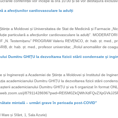
Lucrările conferinței vor începe la ora 10.00 și se vor desfășura exclusi
ră a afecțiunilor cardiovasculare la adulți
Științe a Moldovei și Universitatea de Stat de Medicină și Farmacie „N
Evoluție particulară a afecțiunilor cardiovasculare la adulți”. MODERA
F „N. Testemițanu” PROGRAM Valeriu REVENCO, dr. hab. șt. med., profes
GRIB, dr. hab. șt. med., profesor universitar, „Rolul anomaliilor de coagu
ui Dumitru GHIȚU la dezvoltarea fizicii stării condensate și ingin
e și Inginerești a Academiei de Științe a Moldovei și Institutul de Ingin
ia academicianului Dumitru GHIȚU la dezvoltarea fizicii stării condensat
 nașterii academicianului Dumitru GHIȚU și va fi organizat în format ON
us02web.zoom.us/j/87911428696?pwd=REI5M0ZkQWhXdFQvZXpGVkJJSFVI
ănătate mintală – urmări grave în perioada post-COVID”
 Mare și Sfânt, 1, Sala Azurie)