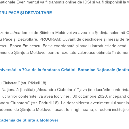
maționale Evenimentul va fi transmis online de IDSI și va fi disponibil la 
NTRU PACE ȘI DEZVOLTARE
Azurie a Academiei de Științe a Moldovei va avea loc Ședința solemnă
entru Pace și Dezvoltare. PROGRAM: Cuvânt de deschidere și mesaj de fe
cu. Epoca Eminescu. Ediție coordonată și studiu introductiv de acad. 
i de Științe a Moldovei pentru rezultate valoroase obținute în domeniu
ersării a 70-a de la fondarea Grădinii Botanice Naționale (Insti
 Ciubotaru” (str. Pădurii 18)
țională (Institut) „Alexandru Ciubotaru” îşi va ţine lucrările conferința 
 lucrărilor conferinței va avea loc vineri, 30 octombrie 2020, începând cu 
ndru Ciubotaru” (str. Pădurii 18). La deschiderea evenimentului sunt invit
demiei de Științe a Moldovei, acad. Ion Tighineanu, directorii instituțiilor
cademia de Ştiinţe a Moldovei