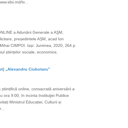
www.idsi.md/tv...
 ONLINE a Adunării Generale a AŞM,
licitare, președintele AȘM, acad Ion
Mihai CIMPOI. Iași: Junimea, 2020, 264 p.
l științelor sociale, economice,
tut) „Alexandru Ciubotaru”
științifică online, consacrată aniversării a
ora 9:00, în incinta Instituţiei Publice
ați Ministrul Educației, Culturii și
...