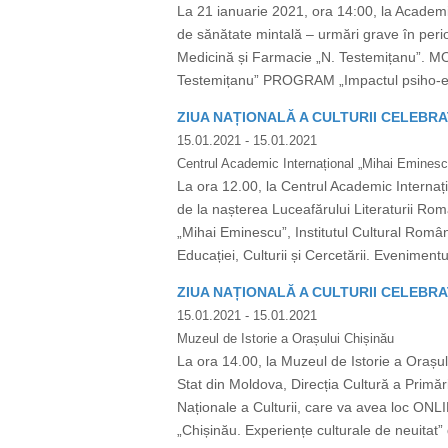
La 21 ianuarie 2021, ora 14:00, la Academia
de sănătate mintală – urmări grave în per
Medicină și Farmacie „N. Testemițanu”. 
Testemițanu” PROGRAM „Impactul psiho-emoț
ZIUA NAȚIONALĂ A CULTURII CELEBRA
15.01.2021
- 15.01.2021
Centrul Academic Internațional „Mihai Eminesc
La ora 12.00, la Centrul Academic Internaț
de la nașterea Luceafărului Literaturii Rom
„Mihai Eminescu”, Institutul Cultural Român
Educației, Culturii și Cercetării. Evenimen
ZIUA NAȚIONALĂ A CULTURII CELEBRA
15.01.2021
- 15.01.2021
Muzeul de Istorie a Orașului Chișinău
La ora 14.00, la Muzeul de Istorie a Orașul
Stat din Moldova, Direcția Cultură a Primăr
Naționale a Culturii, care va avea loc ON
„Chișinău. Experiențe culturale de neuitat” 