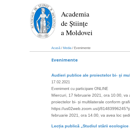
Mergi
la
Academia
conţinutul
de Științe
principal
a Moldovei
Acasă
/
Media
/
Evenimente
Evenimente
Audieri publice ale proiectelor bi- și mul
17.02.2021
Eveniment cu participare ONLINE
Miercuri, 17 februarie 2021, ora 10.00, va av
proiectelor bi- și multilaterale conform gr
https://us02web.zoom.us/j/81483996245
februarie 2021, ora 14.00, va avea loc ședinț
Lecția publică „Studiul stării ecologice