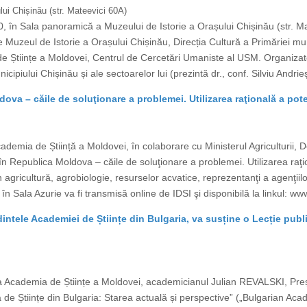
ui Chișinău (str. Mateevici 60A)
, în Sala panoramică a Muzeului de Istorie a Orașului Chișinău (str. M
 Muzeul de Istorie a Orașului Chișinău, Direcția Cultură a Primăriei muni
 Științe a Moldovei, Centrul de Cercetări Umaniste al USM. Organizator
cipiului Chișinău și ale sectoarelor lui (prezintă dr., conf. Silviu Andr
va – căile de soluţionare a problemei. Utilizarea raţională a pote
mia de Știință a Moldovei, în colaborare cu Ministerul Agriculturii, De
Republica Moldova – căile de soluţionare a problemei. Utilizarea raţiona
in agricultură, agrobiologie, resurselor acvatice, reprezentanţi a agenţii
n Sala Azurie va fi transmisă online de IDSI şi disponibilă la linkul: www
tele Academiei de Științe din Bulgaria, va susține o Lecție publi
a Academia de Științe a Moldovei, academicianul Julian REVALSKI, Preșe
 de Științe din Bulgaria: Starea actuală și perspective” („Bulgarian Aca