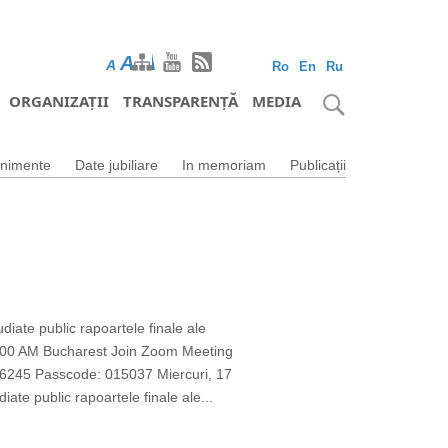
A
A
A
Ro
En
Ru
ORGANIZAȚII
TRANSPARENȚĂ
MEDIA
nimente
Date jubiliare
In memoriam
Publicații
udiate public rapoartele finale ale
1 10:00 AM Bucharest Join Zoom Meeting
45 Passcode: 015037 Miercuri, 17
iate public rapoartele finale ale...