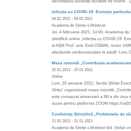
dezvoltarea societății durabile de mâine”. 
Infecția cu COVID-19: Evoluție particula
04.02.2021
- 04.02.2021
Academia de Științe a Moldovei
Joi, 4 februarie 2021, 14:00, Academia de 
științifică online „Infecția cu COVID-19: 
al AȘM Prof. univ. Emil CEBAN, rector USM
afecțiunile cardiovasculare la adulți” Liviu 
Masa rotundă „Contribuția academicianul
25.01.2021
- 25.01.2021
Online
Luni, 25 ianuarie 2021, Secția Științe Exact
Ghițu” organizează masa rotundă „Contribuț
este consacrat aniversarii a 90-a din ziua
acces pentru platforma ZOOM https://
Conferința Științifică „Problemele de s
21.01.2021
- 21.01.2021
Academia de Științe a Moldovei (bd. Ștefan cel