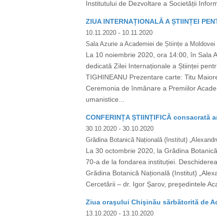
Institutului de Dezvoltare a Societății Infor
ZIUA INTERNAȚIONALĂ A ȘTIINȚEI PE
10.11.2020
- 10.11.2020
Sala Azurie a Academiei de Științe a Moldovei
La 10 noiembrie 2020, ora 14:00, în Sala 
dedicată Zilei Internaționale a Științei p
TIGHINEANU Prezentare carte: Titu Maiores
Ceremonia de înmânare a Premiilor Academie
umanistice...
CONFERINȚA ȘTIINȚIFICĂ consacrată aniv
30.10.2020
- 30.10.2020
Grădina Botanică Națională (Institut) „Alexandru
La 30 octombrie 2020, la Grădina Botanică Na
70-a de la fondarea instituției. Deschiderea
Grădina Botanică Națională (Institut) „Alexa
Cercetării – dr. Igor Șarov, preşedintele Aca
Ziua oraşului Chişinău sărbătorită de A
13.10.2020
- 13.10.2020