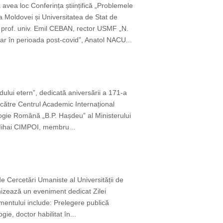
 avea loc Conferința științifică „Problemele
 Moldovei și Universitatea de Stat de
rof. univ. Emil CEBAN, rector USMF „N.
r în perioada post-covid”, Anatol NACU...
ului etern”, dedicată aniversării a 171-a
 către Centrul Academic Internațional
logie Română „B.P. Hașdeu” al Ministerului
i Mihai CIMPOI, membru...
e Cercetări Umaniste al Universității de
anizează un eveniment dedicat Zilei
entului include: Prelegere publică
ie, doctor habilitat în...