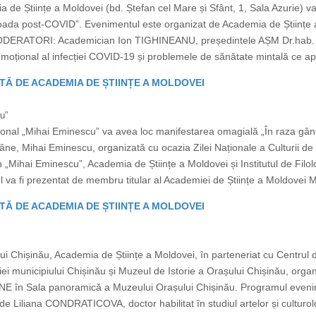
 de Științe a Moldovei (bd. Ștefan cel Mare și Sfânt, 1, Sala Azurie) va
ioada post-COVID”. Evenimentul este organizat de Academia de Științe a
MODERATORI: Academician Ion TIGHINEANU, președintele AȘM Dr.hab. p
ional al infecției COVID-19 și problemele de sănătate mintală ce apa
TĂ DE ACADEMIA DE ȘTIINȚE A MOLDOVEI
u”
ional „Mihai Eminescu” va avea loc manifestarea omagială „În raza gând
âne, Mihai Eminescu, organizată cu ocazia Zilei Naționale a Culturii de
 „Mihai Eminescu”, Academia de Științe a Moldovei și Institutul de Filo
tul va fi prezentat de membru titular al Academiei de Științe a Moldove
TĂ DE ACADEMIA DE ȘTIINȚE A MOLDOVEI
ui Chișinău, Academia de Științe a Moldovei, în parteneriat cu Centrul d
iei municipiului Chișinău și Muzeul de Istorie a Orașului Chișinău, org
LINE în Sala panoramică a Muzeului Orașului Chișinău. Programul evenim
de Liliana CONDRATICOVA, doctor habilitat în studiul artelor și culturolog