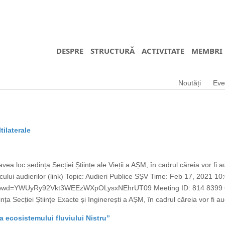
DESPRE
STRUCTURĂ
ACTIVITATE
MEMBRI
Noutăți
Eve
tilaterale
ea loc ședința Secției Științe ale Vieții a AȘM, în cadrul căreia vor fi a
aficului audierilor (link) Topic: Audieri Publice SȘV Time: Feb 17, 202
?pwd=YWUyRy92Vkt3WEEzWXpOLysxNEhrUT09 Meeting ID: 814 8399 62
a Secției Științe Exacte și Inginerești a AȘM, în cadrul căreia vor fi aud
 a ecosistemului fluviului Nistru”