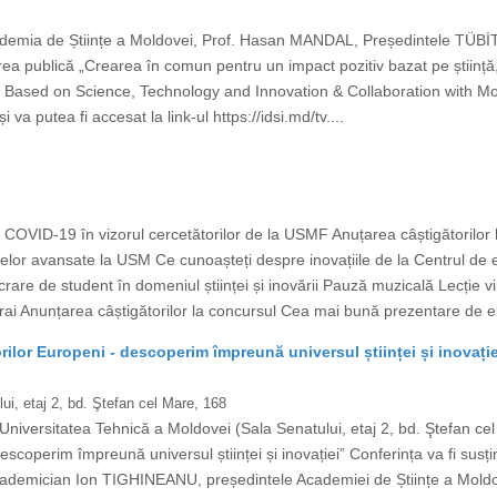
demia de Științe a Moldovei, Prof. Hasan MANDAL, Președintele TÜBİTAK 
ea publică „Crearea în comun pentru un impact pozitiv bazat pe știință,
 Based on Science, Technology and Innovation & Collaboration with Mold
va putea fi accesat la link-ul https://idsi.md/tv....
OVID-19 în vizorul cercetătorilor de la USMF Anuțarea câștigătorilor
lelor avansate la USM Ce cunoașteți despre inovațiile de la Centrul 
rare de student în domeniul științei și inovării Pauză muzicală Lecție vi
rai Anunțarea câștigătorilor la concursul Cea mai bună prezentare de ele
ilor Europeni - descoperim împreună universul științei și inovație
ui, etaj 2, bd. Ştefan cel Mare, 168
Universitatea Tehnică a Moldovei (Sala Senatului, etaj 2, bd. Ştefan ce
scoperim împreună universul științei și inovației” Conferința va fi susți
 academician Ion TIGHINEANU, președintele Academiei de Științe a Mold