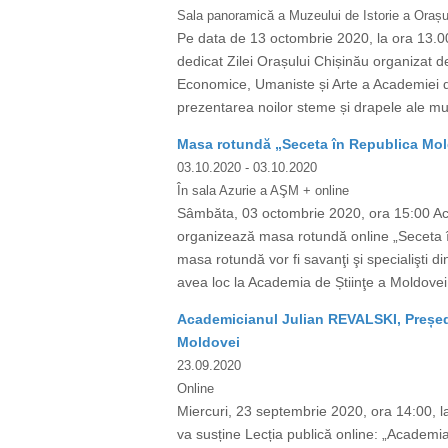
Sala panoramică a Muzeului de Istorie a Orașul
Pe data de 13 octombrie 2020, la ora 13.00
dedicat Zilei Orașului Chișinău organizat de
Economice, Umaniste și Arte a Academiei de
prezentarea noilor steme și drapele ale muni
Masa rotundă „Seceta în Republica Moldo
03.10.2020
- 03.10.2020
În sala Azurie a AŞM + online
Sâmbăta, 03 octombrie 2020, ora 15:00 Acade
organizează masa rotundă online „Seceta în 
masa rotundă vor fi savanţi şi specialişti d
avea loc la Academia de Știinţe a Moldovei î
Academicianul Julian REVALSKI, Președin
Moldovei
23.09.2020
Online
Miercuri, 23 septembrie 2020, ora 14:00, l
va susține Lecția publică online: „Academia