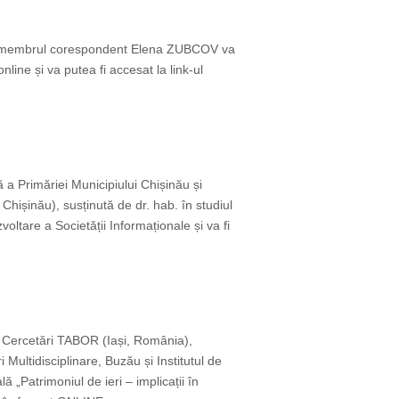
ie), membrul corespondent Elena ZUBCOV va
nline și va putea fi accesat la link-ul
 a Primăriei Municipiului Chișinău și
 Chișinău), susținută de dr. hab. în studiul
oltare a Societății Informaționale și va fi
e Cercetări TABOR (Iași, România),
Multidisciplinare, Buzău și Institutul de
ă „Patrimoniul de ieri – implicații în