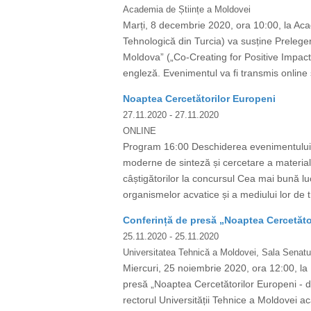
Academia de Științe a Moldovei
Marți, 8 decembrie 2020, ora 10:00, la Aca
Tehnologică din Turcia) va susține Preleger
Moldova” („Co-Creating for Positive Impact
engleză. Evenimentul va fi transmis online și 
Noaptea Cercetătorilor Europeni
27.11.2020
- 27.11.2020
ONLINE
Program 16:00 Deschiderea evenimentului C
moderne de sinteză și cercetare a materia
câștigătorilor la concursul Cea mai bună luc
organismelor acvatice și a mediului lor de t
Conferință de presă „Noaptea Cercetător
25.11.2020
- 25.11.2020
Universitatea Tehnică a Moldovei, Sala Senatul
Miercuri, 25 noiembrie 2020, ora 12:00, la 
presă „Noaptea Cercetătorilor Europeni - de
rectorul Universității Tehnice a Moldovei