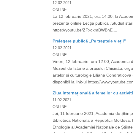
12.02.2021
ONLINE
La 12 februarie 2021, ora 14:00, la Acade
prezenta online Lecția publică „Studiul stări
https://youtu.be/ZFxdxmBWBnE....
Prelegere publică „Pe treptele vieții”
12.02.2021
ONLINE
Vineri, 12 februarie, ora 12.00, Academia d
Muzeul de Istorie a orașului Chișinău, organi
artelor și culturologie Liliana Condraticova
disponibil la link-ul https://www.youtu
Ziua internațională a femeilor cu activit
11.02.2021
ONLINE
Joi, 11 februarie 2021, Academia de Științ
Biblioteca Națională a Republicii Moldova, 
Etnologie al Academiei Naționale de Științe a