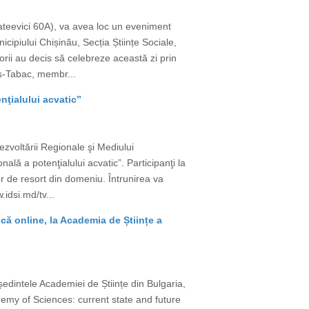
ateevici 60A), va avea loc un eveniment
cipiului Chișinău, Secția Științe Sociale,
ii au decis să celebreze această zi prin
ieș-Tabac, membr...
nţialului acvatic”
zvoltării Regionale şi Mediului
lă a potenţialului acvatic”. Participanţi la
lor de resort din domeniu. Întrunirea va
.idsi.md/tv...
că online, la Academia de Științe a
dintele Academiei de Științe din Bulgaria,
demy of Sciences: current state and future