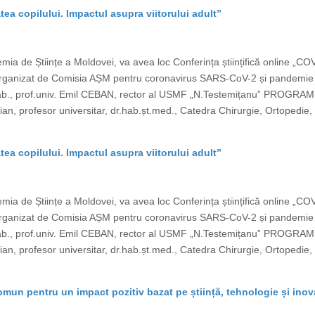
tea copilului. Impactul asupra viitorului adult”
ia de Științe a Moldovei, va avea loc Conferința științifică online „CO
ste organizat de Comisia AȘM pentru coronavirus SARS-CoV-2 și pand
b., prof.univ. Emil CEBAN, rector al USMF „N.Testemițanuˮ PROGRAM „C
, profesor universitar, dr.hab.șt.med., Catedra Chirurgie, Ortopedie, 
tea copilului. Impactul asupra viitorului adult”
ia de Științe a Moldovei, va avea loc Conferința științifică online „CO
ste organizat de Comisia AȘM pentru coronavirus SARS-CoV-2 și pand
b., prof.univ. Emil CEBAN, rector al USMF „N.Testemițanuˮ PROGRAM „C
, profesor universitar, dr.hab.șt.med., Catedra Chirurgie, Ortopedie, 
omun pentru un impact pozitiv bazat pe știință, tehnologie și ino