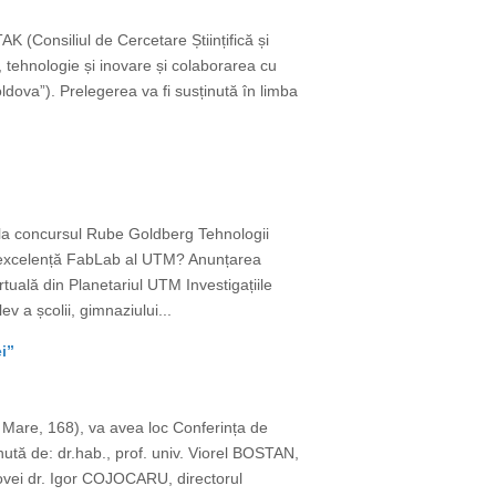
(Consiliul de Cercetare Științifică și
 tehnologie și inovare și colaborarea cu
ova”). Prelegerea va fi susținută în limba
 la concursul Rube Goldberg Tehnologii
de excelență FabLab al UTM? Anunțarea
rtuală din Planetariul UTM Investigațiile
v a școlii, gimnaziului...
i”
l Mare, 168), va avea loc Conferința de
nută de: dr.hab., prof. univ. Viorel BOSTAN,
ovei dr. Igor COJOCARU, directorul