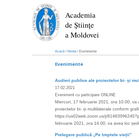
Mergi
la
Academia
conţinutul
de Științe
principal
a Moldovei
Acasă
/
Media
/
Evenimente
Evenimente
Audieri publice ale proiectelor bi- și mul
17.02.2021
Eveniment cu participare ONLINE
Miercuri, 17 februarie 2021, ora 10.00, va av
proiectelor bi- și multilaterale conform gr
https://us02web.zoom.us/j/81483996245
februarie 2021, ora 14.00, va avea loc ședinț
Prelegere publică „Pe treptele vieții”