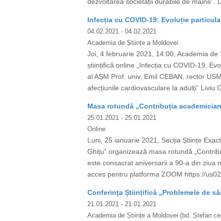
dezvoltarea societății durabile de mâine”. 
Infecția cu COVID-19: Evoluție particula
04.02.2021
- 04.02.2021
Academia de Științe a Moldovei
Joi, 4 februarie 2021, 14:00, Academia de 
științifică online „Infecția cu COVID-19: 
al AȘM Prof. univ. Emil CEBAN, rector USM
afecțiunile cardiovasculare la adulți” Liviu 
Masa rotundă „Contribuția academicianul
25.01.2021
- 25.01.2021
Online
Luni, 25 ianuarie 2021, Secția Științe Exact
Ghițu” organizează masa rotundă „Contribuț
este consacrat aniversarii a 90-a din ziua
acces pentru platforma ZOOM https://
Conferința Științifică „Problemele de s
21.01.2021
- 21.01.2021
Academia de Științe a Moldovei (bd. Ștefan cel