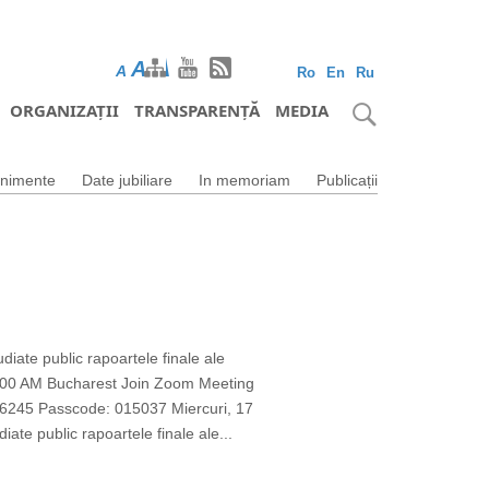
A
A
A
Ro
En
Ru
ORGANIZAȚII
TRANSPARENȚĂ
MEDIA
nimente
Date jubiliare
In memoriam
Publicații
udiate public rapoartele finale ale
1 10:00 AM Bucharest Join Zoom Meeting
45 Passcode: 015037 Miercuri, 17
iate public rapoartele finale ale...