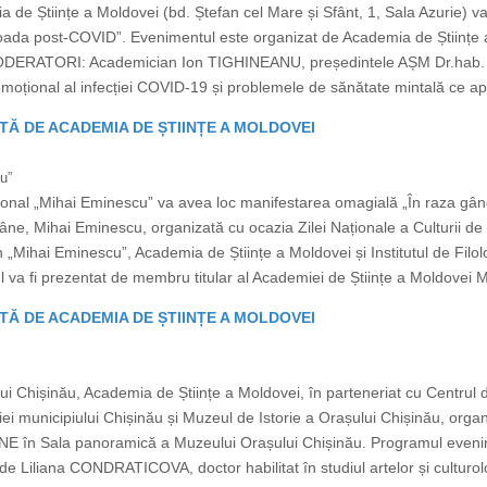
 de Științe a Moldovei (bd. Ștefan cel Mare și Sfânt, 1, Sala Azurie) va
ioada post-COVID”. Evenimentul este organizat de Academia de Științe a
MODERATORI: Academician Ion TIGHINEANU, președintele AȘM Dr.hab. p
ional al infecției COVID-19 și problemele de sănătate mintală ce apa
TĂ DE ACADEMIA DE ȘTIINȚE A MOLDOVEI
u”
ional „Mihai Eminescu” va avea loc manifestarea omagială „În raza gând
âne, Mihai Eminescu, organizată cu ocazia Zilei Naționale a Culturii de
 „Mihai Eminescu”, Academia de Științe a Moldovei și Institutul de Filo
tul va fi prezentat de membru titular al Academiei de Științe a Moldove
TĂ DE ACADEMIA DE ȘTIINȚE A MOLDOVEI
ui Chișinău, Academia de Științe a Moldovei, în parteneriat cu Centrul d
iei municipiului Chișinău și Muzeul de Istorie a Orașului Chișinău, org
LINE în Sala panoramică a Muzeului Orașului Chișinău. Programul evenim
de Liliana CONDRATICOVA, doctor habilitat în studiul artelor și culturolog