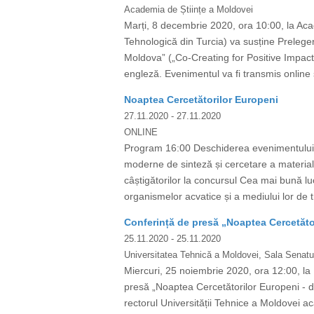
Academia de Științe a Moldovei
Marți, 8 decembrie 2020, ora 10:00, la Aca
Tehnologică din Turcia) va susține Preleger
Moldova” („Co-Creating for Positive Impact
engleză. Evenimentul va fi transmis online și 
Noaptea Cercetătorilor Europeni
27.11.2020
- 27.11.2020
ONLINE
Program 16:00 Deschiderea evenimentului C
moderne de sinteză și cercetare a materia
câștigătorilor la concursul Cea mai bună luc
organismelor acvatice și a mediului lor de t
Conferință de presă „Noaptea Cercetător
25.11.2020
- 25.11.2020
Universitatea Tehnică a Moldovei, Sala Senatul
Miercuri, 25 noiembrie 2020, ora 12:00, la 
presă „Noaptea Cercetătorilor Europeni - de
rectorul Universității Tehnice a Moldovei