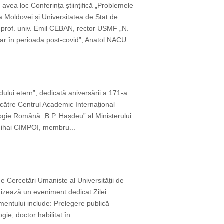
 avea loc Conferința științifică „Problemele
 Moldovei și Universitatea de Stat de
rof. univ. Emil CEBAN, rector USMF „N.
r în perioada post-covid”, Anatol NACU...
ului etern”, dedicată aniversării a 171-a
 către Centrul Academic Internațional
logie Română „B.P. Hașdeu” al Ministerului
i Mihai CIMPOI, membru...
e Cercetări Umaniste al Universității de
anizează un eveniment dedicat Zilei
entului include: Prelegere publică
ie, doctor habilitat în...