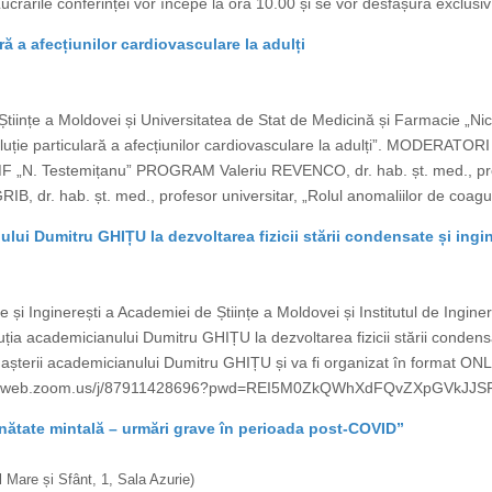
Lucrările conferinței vor începe la ora 10.00 și se vor desfășura exclusi
ră a afecțiunilor cardiovasculare la adulți
Științe a Moldovei și Universitatea de Stat de Medicină și Farmacie „N
Evoluție particulară a afecțiunilor cardiovasculare la adulți”. MODERA
F „N. Testemițanu” PROGRAM Valeriu REVENCO, dr. hab. șt. med., profes
GRIB, dr. hab. șt. med., profesor universitar, „Rolul anomaliilor de coagu
ui Dumitru GHIȚU la dezvoltarea fizicii stării condensate și ingin
e și Inginerești a Academiei de Științe a Moldovei și Institutul de Ingin
ia academicianului Dumitru GHIȚU la dezvoltarea fizicii stării condensat
 nașterii academicianului Dumitru GHIȚU și va fi organizat în format ON
us02web.zoom.us/j/87911428696?pwd=REI5M0ZkQWhXdFQvZXpGVkJJSFVI
ănătate mintală – urmări grave în perioada post-COVID”
 Mare și Sfânt, 1, Sala Azurie)