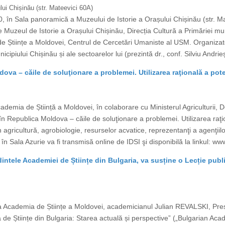
ui Chișinău (str. Mateevici 60A)
, în Sala panoramică a Muzeului de Istorie a Orașului Chișinău (str. M
 Muzeul de Istorie a Orașului Chișinău, Direcția Cultură a Primăriei muni
 Științe a Moldovei, Centrul de Cercetări Umaniste al USM. Organizator
cipiului Chișinău și ale sectoarelor lui (prezintă dr., conf. Silviu Andr
va – căile de soluţionare a problemei. Utilizarea raţională a pote
mia de Știință a Moldovei, în colaborare cu Ministerul Agriculturii, De
Republica Moldova – căile de soluţionare a problemei. Utilizarea raţiona
in agricultură, agrobiologie, resurselor acvatice, reprezentanţi a agenţii
n Sala Azurie va fi transmisă online de IDSI şi disponibilă la linkul: www
tele Academiei de Științe din Bulgaria, va susține o Lecție publi
a Academia de Științe a Moldovei, academicianul Julian REVALSKI, Preșe
 de Științe din Bulgaria: Starea actuală și perspective” („Bulgarian Aca