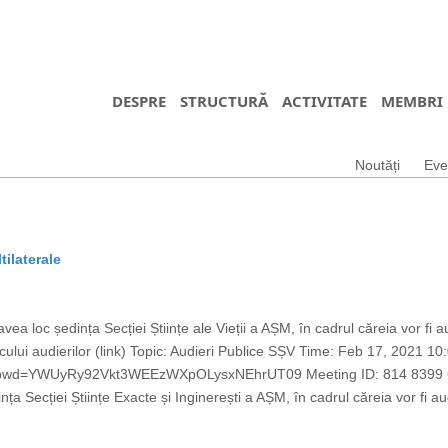
DESPRE
STRUCTURĂ
ACTIVITATE
MEMBRI
Noutăți
Eve
tilaterale
ea loc ședința Secției Științe ale Vieții a AȘM, în cadrul căreia vor fi a
aficului audierilor (link) Topic: Audieri Publice SȘV Time: Feb 17, 202
?pwd=YWUyRy92Vkt3WEEzWXpOLysxNEhrUT09 Meeting ID: 814 8399 62
a Secției Științe Exacte și Inginerești a AȘM, în cadrul căreia vor fi aud