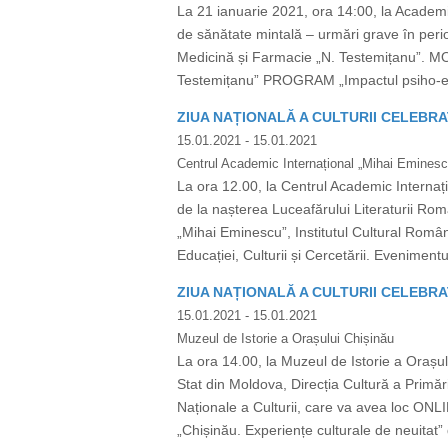
La 21 ianuarie 2021, ora 14:00, la Academia
de sănătate mintală – urmări grave în per
Medicină și Farmacie „N. Testemițanu”. 
Testemițanu” PROGRAM „Impactul psiho-emoț
ZIUA NAȚIONALĂ A CULTURII CELEBRA
15.01.2021
- 15.01.2021
Centrul Academic Internațional „Mihai Eminesc
La ora 12.00, la Centrul Academic Internaț
de la nașterea Luceafărului Literaturii Rom
„Mihai Eminescu”, Institutul Cultural Român
Educației, Culturii și Cercetării. Evenimen
ZIUA NAȚIONALĂ A CULTURII CELEBRA
15.01.2021
- 15.01.2021
Muzeul de Istorie a Orașului Chișinău
La ora 14.00, la Muzeul de Istorie a Orașul
Stat din Moldova, Direcția Cultură a Primăr
Naționale a Culturii, care va avea loc ON
„Chișinău. Experiențe culturale de neuitat” 