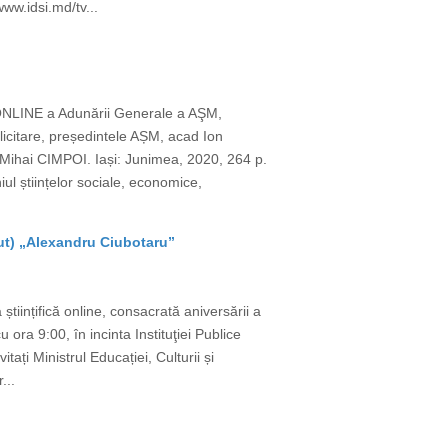
www.idsi.md/tv...
 ONLINE a Adunării Generale a AŞM,
licitare, președintele AȘM, acad Ion
Mihai CIMPOI. Iași: Junimea, 2020, 264 p.
l științelor sociale, economice,
tut) „Alexandru Ciubotaru”
științifică online, consacrată aniversării a
ora 9:00, în incinta Instituţiei Publice
ați Ministrul Educației, Culturii și
...