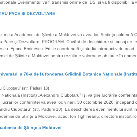
maționale Evenimentul va fi transmis online de IDSI și va fi disponibil la 
NTRU PACE ȘI DEZVOLTARE
Azurie a Academiei de Științe a Moldovei va avea loc Ședința solemnă
entru Pace și Dezvoltare. PROGRAM: Cuvânt de deschidere și mesaj de fe
cu. Epoca Eminescu. Ediție coordonată și studiu introductiv de acad. 
i de Științe a Moldovei pentru rezultate valoroase obținute în domeniu
ersării a 70-a de la fondarea Grădinii Botanice Naționale (Insti
 Ciubotaru” (str. Pădurii 18)
țională (Institut) „Alexandru Ciubotaru” îşi va ţine lucrările conferința 
 lucrărilor conferinței va avea loc vineri, 30 octombrie 2020, începând cu 
ndru Ciubotaru” (str. Pădurii 18). La deschiderea evenimentului sunt invit
demiei de Științe a Moldovei, acad. Ion Tighineanu, directorii instituțiilor
cademia de Ştiinţe a Moldovei