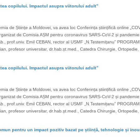
tea copilului. Impactul asupra viitorului adult”
ia de Științe a Moldovei, va avea loc Conferința științifică online „CO
ste organizat de Comisia AȘM pentru coronavirus SARS-CoV-2 și pand
b., prof.univ. Emil CEBAN, rector al USMF „N.Testemițanuˮ PROGRAM „C
, profesor universitar, dr.hab.șt.med., Catedra Chirurgie, Ortopedie, 
tea copilului. Impactul asupra viitorului adult”
ia de Științe a Moldovei, va avea loc Conferința științifică online „CO
ste organizat de Comisia AȘM pentru coronavirus SARS-CoV-2 și pand
b., prof.univ. Emil CEBAN, rector al USMF „N.Testemițanuˮ PROGRAM „C
, profesor universitar, dr.hab.șt.med., Catedra Chirurgie, Ortopedie, 
omun pentru un impact pozitiv bazat pe știință, tehnologie și ino