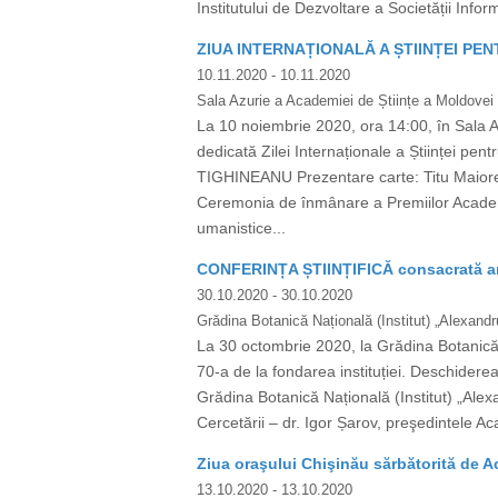
Institutului de Dezvoltare a Societății Infor
ZIUA INTERNAȚIONALĂ A ȘTIINȚEI PE
10.11.2020
- 10.11.2020
Sala Azurie a Academiei de Științe a Moldovei
La 10 noiembrie 2020, ora 14:00, în Sala 
dedicată Zilei Internaționale a Științei p
TIGHINEANU Prezentare carte: Titu Maiores
Ceremonia de înmânare a Premiilor Academie
umanistice...
CONFERINȚA ȘTIINȚIFICĂ consacrată aniv
30.10.2020
- 30.10.2020
Grădina Botanică Națională (Institut) „Alexandru
La 30 octombrie 2020, la Grădina Botanică Na
70-a de la fondarea instituției. Deschiderea
Grădina Botanică Națională (Institut) „Alexa
Cercetării – dr. Igor Șarov, preşedintele Aca
Ziua oraşului Chişinău sărbătorită de A
13.10.2020
- 13.10.2020