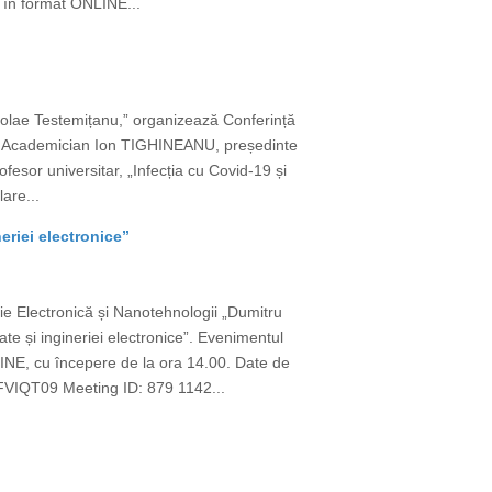
v în format ONLINE...
icolae Testemițanu,” organizează Conferință
TORI Academician Ion TIGHINEANU, președinte
or universitar, „Infecția cu Covid-19 și
lare...
eriei electronice”
erie Electronică și Nanotehnologii „Dumitru
e și ingineriei electronice”. Evenimentul
LINE, cu începere de la ora 14.00. Date de
QT09 Meeting ID: 879 1142...