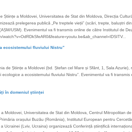
e Științe a Moldovei, Universitatea de Stat din Moldova, Direcția Cultură
zează prelegerea publică „Pe treptele vieții” (scări, trepte, baluștri din
 (AȘM/USM). Evenimentul va fi transmis online de către Institutul de Dezv
be.com/watch?v=OdRDkSfeAR0&feature=youtu.be&ab_channel=IDSITV...
 a ecosistemului fluviului Nistru”
mia de Științe a Moldovei (bd. Ștefan cel Mare și Sfânt, 1, Sala Azur
i ecologice a ecosistemului fluviului Nistru”. Evenimentul va fi transmis o
ăți în domeniul științei
e a Moldovei, Universitatea de Stat din Moldova, Centrul Mitropolitan d
Primăria orașului Buzău (România), Institutul European pentru Cercetări 
 Ucrainei (Lviv, Ucraina) organizează Conferință științifică internațional