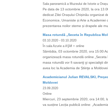
Sala panoramică a Muzeului de Istorie a Orașul
Pe data de 13 octombrie 2020, la ora 13.00
dedicat Zilei Orașului Chișinău organizat de
Economice, Umaniste și Arte a Academiei de
prezentarea noilor steme și drapele ale muni
Masa rotundă „Seceta în Republica Moldo
03.10.2020
- 03.10.2020
În sala Azurie a AŞM + online
Sâmbăta, 03 octombrie 2020, ora 15:00 Acade
organizează masa rotundă online „Seceta în 
masa rotundă vor fi savanţi şi specialişti d
avea loc la Academia de Știinţe a Moldovei î
Academicianul Julian REVALSKI, Președin
Moldovei
23.09.2020
Online
Miercuri, 23 septembrie 2020, ora 14:00, l
va susține Lecția publică online: „Academia