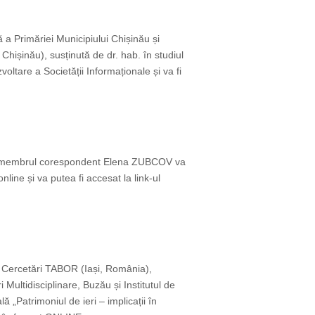
 a Primăriei Municipiului Chișinău și
 Chișinău), susținută de dr. hab. în studiul
oltare a Societății Informaționale și va fi
ie), membrul corespondent Elena ZUBCOV va
nline și va putea fi accesat la link-ul
e Cercetări TABOR (Iași, România),
Multidisciplinare, Buzău și Institutul de
ă „Patrimoniul de ieri – implicații în