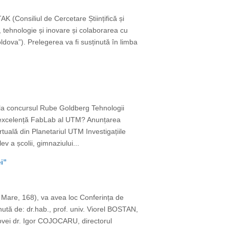
(Consiliul de Cercetare Științifică și
 tehnologie și inovare și colaborarea cu
ova”). Prelegerea va fi susținută în limba
 la concursul Rube Goldberg Tehnologii
de excelență FabLab al UTM? Anunțarea
rtuală din Planetariul UTM Investigațiile
v a școlii, gimnaziului...
i”
l Mare, 168), va avea loc Conferința de
nută de: dr.hab., prof. univ. Viorel BOSTAN,
ovei dr. Igor COJOCARU, directorul