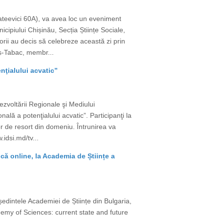
ateevici 60A), va avea loc un eveniment
cipiului Chișinău, Secția Științe Sociale,
ii au decis să celebreze această zi prin
ieș-Tabac, membr...
nţialului acvatic”
zvoltării Regionale şi Mediului
lă a potenţialului acvatic”. Participanţi la
lor de resort din domeniu. Întrunirea va
.idsi.md/tv...
că online, la Academia de Științe a
dintele Academiei de Științe din Bulgaria,
demy of Sciences: current state and future