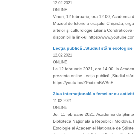
12.02.2021
ONLINE
Vineri, 12 februarie, ora 12.00, Academia d
Muzeul de Istorie a orașului Chișinău, organi
artelor și culturologie Liliana Condraticova
disponibil la link-ul https://www.youtu
Lecția publică „Studiul stării ecologice
12.02.2021
ONLINE
La 12 februarie 2021, ora 14:00, la Acade
prezenta online Lecția publică „Studiul stări
https://youtu.be/ZFxdxmBWBnE....
Ziua internațională a femeilor cu activit
11.02.2021
ONLINE
Joi, 11 februarie 2021, Academia de Științ
Biblioteca Națională a Republicii Moldova, 
Etnologie al Academiei Naționale de Științe a