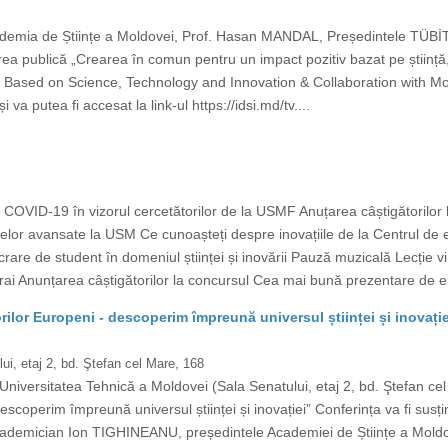
demia de Științe a Moldovei, Prof. Hasan MANDAL, Președintele TÜBİTAK 
ea publică „Crearea în comun pentru un impact pozitiv bazat pe știință,
 Based on Science, Technology and Innovation & Collaboration with Mold
va putea fi accesat la link-ul https://idsi.md/tv....
OVID-19 în vizorul cercetătorilor de la USMF Anuțarea câștigătorilor
lelor avansate la USM Ce cunoașteți despre inovațiile de la Centrul 
rare de student în domeniul științei și inovării Pauză muzicală Lecție vi
rai Anunțarea câștigătorilor la concursul Cea mai bună prezentare de ele
ilor Europeni - descoperim împreună universul științei și inovație
ui, etaj 2, bd. Ştefan cel Mare, 168
Universitatea Tehnică a Moldovei (Sala Senatului, etaj 2, bd. Ştefan ce
scoperim împreună universul științei și inovației” Conferința va fi susți
 academician Ion TIGHINEANU, președintele Academiei de Științe a Mold